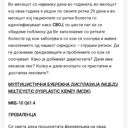
Во месецот со најмалку дена во годината, во месецот
кој оваа година е редок по своите ретки 29 дена и во
месецот кој пациентите со ретки болести го
идентификуваат како
СВОЈ
, по шести пат ќе се
обидеме поблиску да Ве запознаеме со ретките
болести од кои заболува и со кои се соочува и живее
населението од нашиот охридско – струшки регион. Да
ги дознаеме предизвиците и проблемите со кои се
соочуваат. Како ја добиваат дијагнозата? Дали има
некаков лек? Колку и дали воопшто се пристапни и
достапни лековите?…
МУЛТИЦИСТИЧНА БУБРЕЖНА ДИСПЛАЗИЈА (МЦБД)/
MULTICYSTIC DYSPLASTIC KIDNEY (MCDK)
MKБ-10
Q61.4
ПРЕВАЛЕНЦА
Се смета дека проценетата фреквенција на оваа