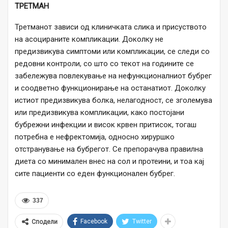
ТРЕТМАН
Третманот зависи од клиничката слика и присуството
на асоцираните компликации. Доколку не
предизвикува симптоми или компликации, се следи со
редовни контроли, со што со текот на годините се
забележува повлекување на нефункционалниот бубрег
и соодветно функционирање на останатиот. Доколку
истиот предизвикува болка, нелагодност, се зголемува
или предизвикува компликации, како постојани
бубрежни инфекции и висок крвен притисок, тогаш
потребна е нефректомија, односно хируршко
отстранување на бубрегот. Се препорачува правилна
диета со минимален внес на сол и протеини, и тоа кај
сите пациенти со еден функционален бубрег.
337
Facebook
Twitter
Сподели