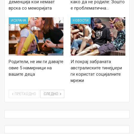
деменција кои немаат
како да не родиле: Зошто
врска со меморијата
е проблематична…
ИСХРАНА
НОВОСТИ
Родители, не им ги давајте
И покрај забраната
овие 5 намирници на
австралиските тинејџери
вашите деца
ги користат социјалните
мрежи
ПРЕТХОДНО
СЛЕДНО