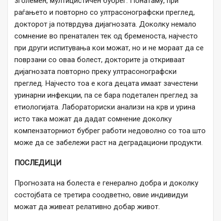
зголемен, мултицистичен бубрег. Понатаму, при
раѓањето и повторно со ултрасонографски преглед,
докторот ја потврдува дијагнозата. Доколку немало
сомнение во пренатален тек од бременоста, најчесто
при други испитувања кои можат, но и не мораат да се
поврзани со оваа болест, докторите ја откриваат
дијагнозата повторно преку ултрасонографски
преглед. Најчесто тоа е кога децата имаат зачестени
уринарни инфекции, па се бара подетален преглед за
етиологијата. Лабораториски анализи на крв и урина
исто така можат да дадат сомнение доколку
компензаторниот бубрег работи недоволно со тоа што
може да се забележи раст на деградациони продукти.
ПОСЛЕДИЦИ
Прогнозата на болеста е генерално добра и доколку
состојбата се третира соодветно, овие индивидуи
можат да живеат релативно добар живот.