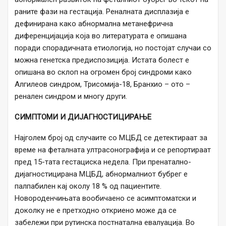
раните фази на гестација. Реналната дисплазија е
дефинирана како абнормална метанефрична
диференцијација која во литературата е опишана
поради спорадичната етиологија, но постојат случаи со
можна генетска предиспозиција. Истата болест е
опишана во склоп на огромен број синдроми како
Алгилеов синдром, Трисомија-18, Бранхио – ото –
ренален синдром и многу други.
СИМПТОМИ И ДИЈАГНОСТИЦИРАЊЕ
Најголем број од случаите со МЦБД се детектираат за
време на феталната ултрасонографија и се репортираат
пред 15-тата гестациска недела. При пренатално-
дијагностицирана МЦБД, абнормалниот бубрег е
палпабилен кај околу 18 % од пациентите.
Новороденчињата вообичаено се асимптоматски и
доколку не е претходно откриено може да се
забележи при рутинска постнатална евалуација. Во