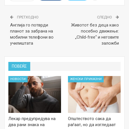
ПРЕТХОДНО
СЛЕДНО
Англија го потврди
Животот без деца како
планот за забрана на
посебно движење:
мобилни телефони во
„Child-free“ и неговите
училиштата
заложби
ПОВЕЌЕ
НОВОСТИ
ЖЕНСКИ ПРИКАЗНИ
Лекар предупредува на
Општеството сака да
два рани знака на
раѓаат, но да изгледаат