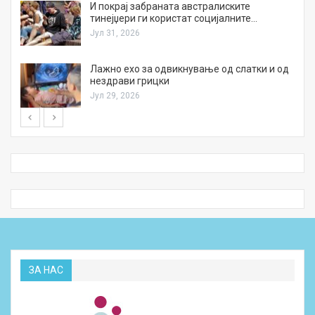
И покрај забраната австралиските
тинејџери ги користат социјалните…
Јул 31, 2026
Лажно ехо за одвикнување од слатки и од
нездрави грицки
Јул 29, 2026
ЗА НАС