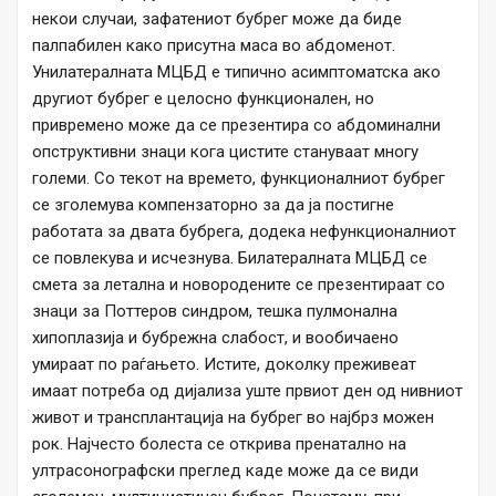
некои случаи, зафатениот бубрег може да биде
палпабилен како присутна маса во абдоменот.
Унилатералната МЦБД е типично асимптоматска ако
другиот бубрег е целосно функционален, но
привремено може да се презентира со абдоминални
опструктивни знаци кога цистите стануваат многу
големи. Со текот на времето, функционалниот бубрег
се зголемува компензаторно за да ја постигне
работата за двата бубрега, додека нефункционалниот
се повлекува и исчезнува. Билатералната МЦБД се
смета за летална и новородените се презентираат со
знаци за Поттеров синдром, тешка пулмонална
хипоплазија и бубрежна слабост, и вообичаено
умираат по раѓањето. Истите, доколку преживеат
имаат потреба од дијализа уште првиот ден од нивниот
живот и трансплантација на бубрег во најбрз можен
рок. Најчесто болеста се открива пренатално на
ултрасонографски преглед каде може да се види