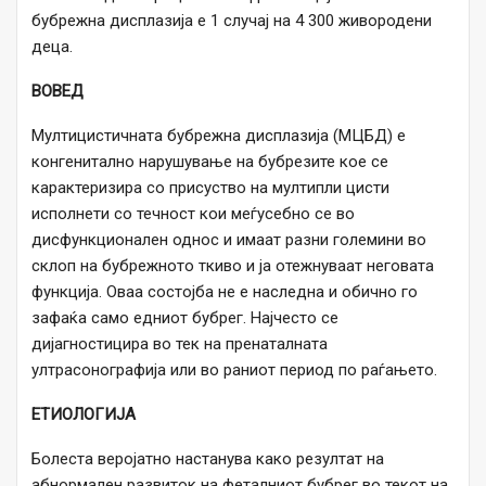
бубрежна дисплазија е 1 случај на 4 300 живородени
деца.
ВОВЕД
Мултицистичната бубрежна дисплазија (МЦБД) е
конгенитално нарушување на бубрезите кое се
карактеризира со присуство на мултипли цисти
исполнети со течност кои меѓусебно се во
дисфункционален однос и имаат разни големини во
склоп на бубрежното ткиво и ја отежнуваат неговата
функција. Оваа состојба не е наследна и обично го
зафаќа само едниот бубрег. Најчесто се
дијагностицира во тек на пренаталната
ултрасонографија или во раниот период по раѓањето.
ЕТИОЛОГИЈА
Болеста веројатно настанува како резултат на
абнормален развиток на феталниот бубрег во текот на