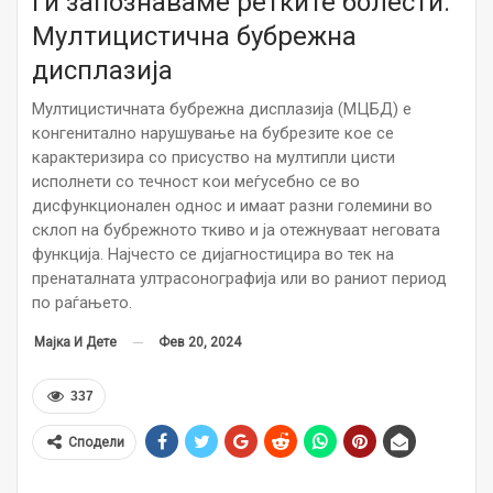
Ги запознаваме ретките болести:
Мултицистична бубрежна
дисплазија
Мултицистичната бубрежна дисплазија (МЦБД) е
конгенитално нарушување на бубрезите кое се
карактеризира со присуство на мултипли цисти
исполнети со течност кои меѓусебно се во
дисфункционален однос и имаат разни големини во
склоп на бубрежното ткиво и ја отежнуваат неговата
функција. Најчесто се дијагностицира во тек на
пренаталната ултрасонографија или во раниот период
по раѓањето.
Фев 20, 2024
Мајка И Дете
337
Сподели