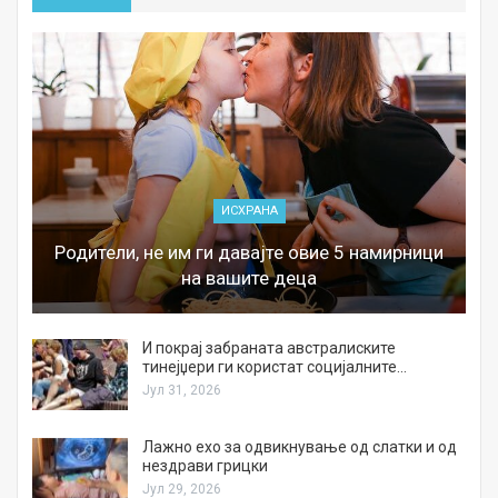
ИСХРАНА
Родители, не им ги давајте овие 5 намирници
на вашите деца
И покрај забраната австралиските
тинејџери ги користат социјалните…
Јул 31, 2026
Лажно ехо за одвикнување од слатки и од
нездрави грицки
Јул 29, 2026