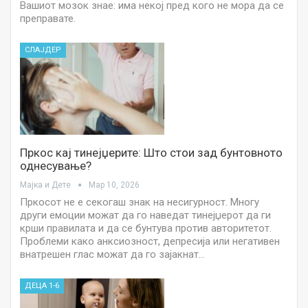
Вашиот мозок знае: има некој пред кого не мора да се
преправате.
СЛАЈДЕР
Пркос кај тинејџерите: Што стои зад бунтовното
однесување?
Мајка и Дете
Мар 10, 2026
Пркосот не е секогаш знак на несигурност. Многу
други емоции можат да го наведат тинејџерот да ги
крши правилата и да се бунтува против авторитетот.
Проблеми како анксиозност, депресија или негативен
внатрешен глас можат да го зајакнат…
ДЕЦА 1-6