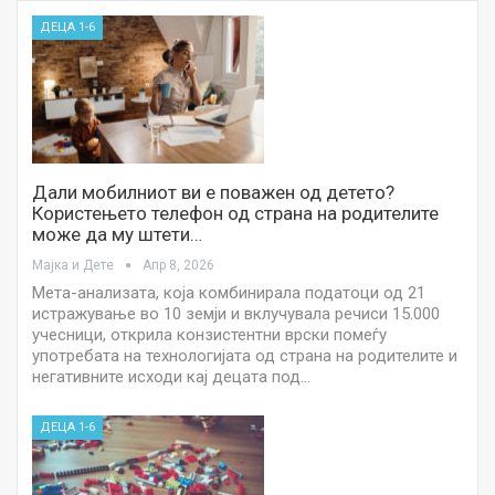
ДЕЦА 1-6
Дали мобилниот ви е поважен од детето?
Користењето телефон од страна на родителите
може да му штети…
Мајка и Дете
Апр 8, 2026
Мета-анализата, која комбинирала податоци од 21
истражување во 10 земји и вклучувала речиси 15.000
учесници, открила конзистентни врски помеѓу
употребата на технологијата од страна на родителите и
негативните исходи кај децата под…
ДЕЦА 1-6