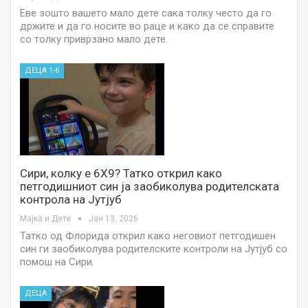
Еве зошто вашето мало дете сака толку често да го
држите и да го носите во раце и како да се справите
со толку приврзано мало дете.
ДЕЦА 1-6
Сири, колку е 6Х9? Татко открил како
петгодишниот син ја заобиколува родителската
контрола на Јутјуб
Мајка и Дете
Јан 13, 2026
Татко од Флорида открил како неговиот петгодишен
син ги заобиколува родителските контроли на Јутјуб со
помош на Сири.
ДЕЦА