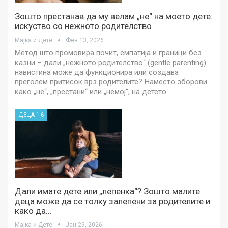
Зошто престанав да му велам „не“ на моето дете:
искуство со нежното родителство
Мајка и Дете
Фев 13, 2026
Метод што промовира почит, емпатија и граници без
казни – дали „нежното родителство“ (gentle parenting)
навистина може да функционира или создава
преголем притисок врз родителите? Наместо зборови
како „не“, „престани“ или „немој“, на детето…
ДЕЦА 1-6
Дали имате дете или „лепенка“? Зошто малите
деца може да се толку залепени за родителите и
како да…
Мајка и Дете
Јан 29, 2026