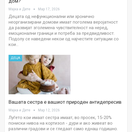
дом?
Мајка и Дете
Мар 17, 2026
Децата од нефункционални или хронично
неорганизирани домови имаат поголема веројатност
да развијат зголемена чувствителност на неред,
емоционални граници и потреба за предвидливост.
Подолу се наведени некои од најчестите ситуации со
кои…
ДЕЦА
Вашата сестра е вашиот природен антидепресив
Мајка и Дете
Мар 12, 2026
Луѓето кои имаат сестра имаат, во просек, 15-20%
пониски нивоа на кортизол - дури и ако живеат во
различни градови и се гледаат само еднаш годишно.