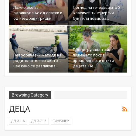
Лажно ехо за
Поглед на генерацијата З:
одвикнување од слатки и
Класичен тинејџерски
од нездрави грицки
бунт или повик за…
Проветрувањето или
Невообичаени методи на
пушењето покрај
родителство низ светот:
прозорец не ги штити
Еве како се разликува…
децата: Не…
Browsing Category
ДЕЦА
ДЕЦА 1-6
ДЕЦА 7-13
ТИНЕЈЏЕР