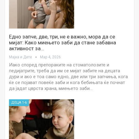
Едно запче, две, три, не е важно, мора да се
мијат: Како миењето заби да стане забавна
активност за…
Мајка и Дете
Мар 4, 2026
Иако според препораките на стоматолозите и
педијатрите, треба да им се мијат забите на децата
дури и ако е тоа само едно, две или три запчиња, кога
ќе се појават повеќе заби и кога бебињата ќе почнат
да јадат цврста храна, миењето заби…
ДЕЦА 1-6