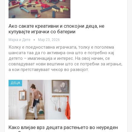
Aко сакате креативни и спокојни деца, не
купувајте играчки со батерии
Мајка и Дете
Мар 23, 2026
Колку е поедноставна играчката, толку е поголема
шансата таа да го активира она што е потребно кај
детето – имагинација и интерес. На овој начин, се
совладуваат нови вештини што се потребни за играње,
а кои претставуваат чекор во развојот.
ДЕЦА
Како влијае врз децата растењето во неуреден