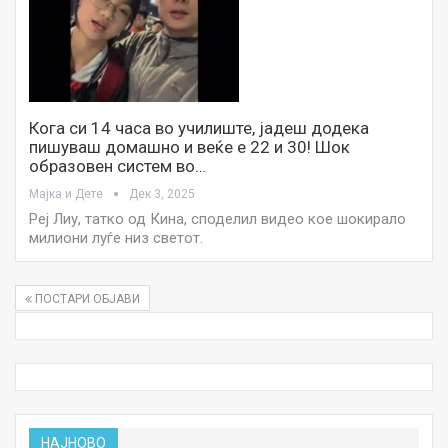
Кога си 14 часа во училиште, јадеш додека
пишуваш домашно и веќе е 22 и 30! Шок
образовен систем во…
Мајка и Дете
Дек 3, 2025
Реј Лиу, татко од Кина, споделил видео кое шокирало
милиони луѓе низ светот.
ПОСТАРИ ОБЈАВИ
НАЈНОВО