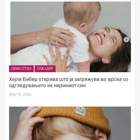
СЕМЕЈСТВО
СЛАЈДЕР
Хејли Бибер открива што ја загрижува во врска со
одгледувањето на нејзиниот син
Апр 15, 2026