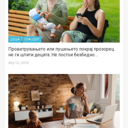
ДЕЦА
СЛАЈДЕР
Проветрувањето или пушењето покрај прозорец
не ги штити децата: Не постои безбедно…
Апр 16, 2026