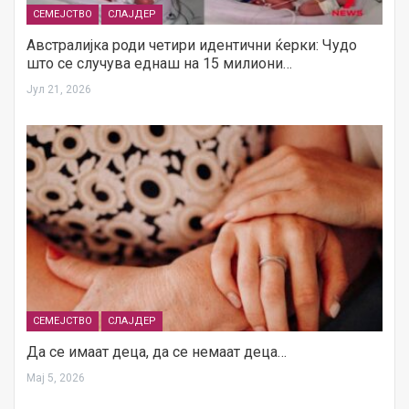
СЕМЕЈСТВО
СЛАЈДЕР
Австралијка роди четири идентични ќерки: Чудо
што се случува еднаш на 15 милиони…
Јул 21, 2026
СЕМЕЈСТВО
СЛАЈДЕР
Да се имаат деца, да се немаат деца…
Мај 5, 2026