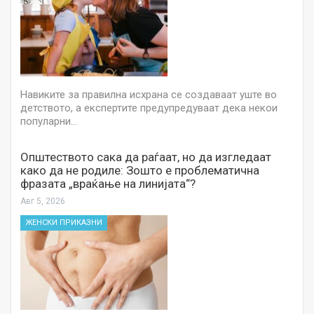
Навиките за правилна исхрана се создаваат уште во
детството, а експертите предупредуваат дека некои
популарни…
Општеството сака да раѓаат, но да изгледаат
како да не родиле: Зошто е проблематична
фразата „враќање на линијата“?
Авг 5, 2026
ЖЕНСКИ ПРИКАЗНИ