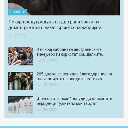
НОВОСТИ
Лекар предупредува на два рани знака на
деменција кои немаат врска со меморијата
Авг 7, 2026
И покрај забраната австралиските
тинејџери ги користат социјалните…
Јул 31, 2026
265 двојки се венчале благодарение на
апликацијата на владата на Токио
Јул 29, 2026
„Џонсон и Џонсон“ понуди да обесштети
илјадници тужители кои тврдат…
Јул 28, 2026