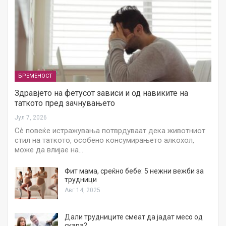
БРЕМЕНОСТ
Здравјето на фетусот зависи и од навиките на
таткото пред зачнувањето
Јул 7, 2026
Сè повеќе истражувања потврдуваат дека животниот
стил на таткото, особено консумирањето алкохол,
може да влијае на…
Фит мама, среќно бебе: 5 нежни вежби за
трудници
Авг 14, 2025
Дали трудниците смеат да јадат месо од
скара?