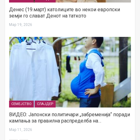
Денес (19.март) католиците во некои европски
земји го слават Денот на таткото
Мар 19, 2026
СЕМЕЈСТВО
СЛАЈДЕР
ВИДЕО: Јапонски политичари „забременија“ поради
кампања за правилна распределба на…
Мар 11, 2026