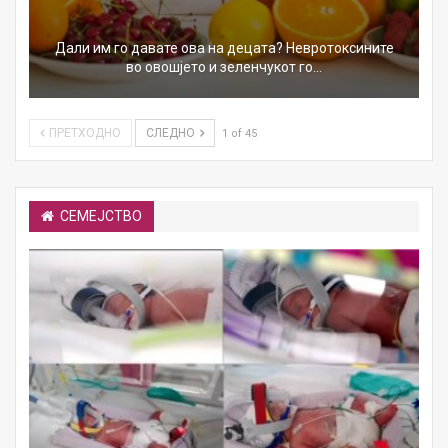
Дали им го давате ова на децата? Невротоксините
во овошјето и зеленчукот го…
ПРЕТХОДНО
СЛЕДНО
1 of 45
СЕМЕЈСТВО