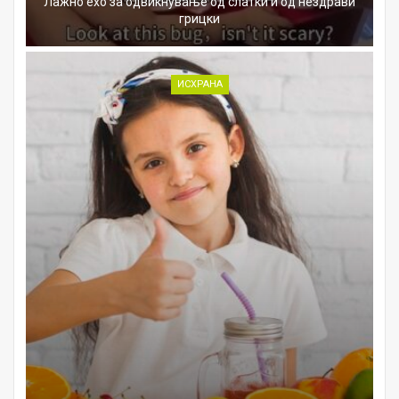
Лажно ехо за одвикнување од слатки и од нездрави
грицки
ИСХРАНА