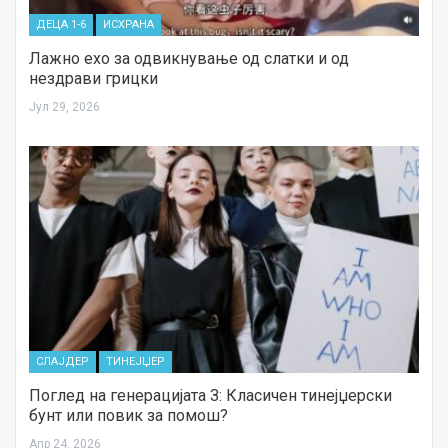
ДЕЦА 1-6
ИСХРАНА
а
Лажно ехо за одвикнување од слатки и од
нездрави грицки
Јул 29, 2026
СЛАЈДЕР
ТИНЕЈЏЕР
Поглед на генерацијата З: Класичен тинејџерски
бунт или повик за помош?
Апр 24, 2026