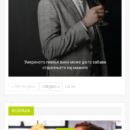
Умереното пиење вино може да го забави
стареењето кај мажите
ПРЕТХОДНО
СЛЕДНО
1 of 19
ИСХРАНА