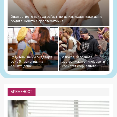
Општеството сака да раѓаат, но да изгледаат како да не
родиле: Зошто е проблематична…
Родители, не им ги давајте
И покрај забраната
овие 5 намирници на
австралиските тинејџери ги
вашите деца
користат социјалните…
БРЕМЕНОСТ