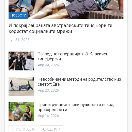
НОВОСТИ
И покрај забраната австралиските тинејџери ги
користат социјалните мрежи
Јул 31, 2026
Поглед на генерацијата З: Класичен
тинејџерски…
Апр 24, 2026
Невообичаени методи на родителство низ
светот: Еве…
Апр 23, 2026
Проветрувањето или пушењето покрај
прозорец не ги…
Апр 16, 2026
ПРЕТХОДНО
СЛЕДНО