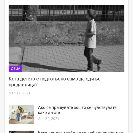
ДЕЦА
Кога детето е подготвено само да оди во
продавница?
Мар 17, 2021
Aко се прашувате зошто се чувствувате
како да сте…
Апр 24, 2021
Кога децата треба да го добијат својот прв