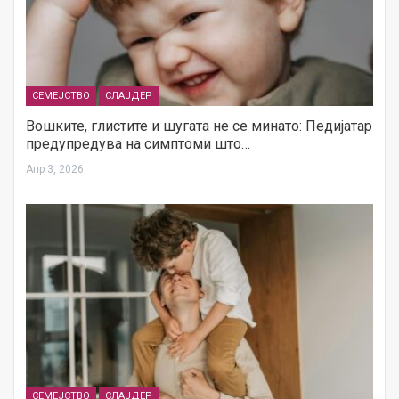
СЕМЕЈСТВО
СЛАЈДЕР
Вошките, глистите и шугата не се минато: Педијатар
предупредува на симптоми што…
Апр 3, 2026
СЕМЕЈСТВО
СЛАЈДЕР