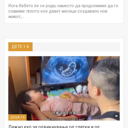
Кога бебето ќе се роди, наместо да продолжиме да го
славиме телото кое девет месеци создавало нов
живот,…
ДЕТЕ 1-6
ДЕЦА 1-6
Лажно ехо за одвикнување од слатки и од