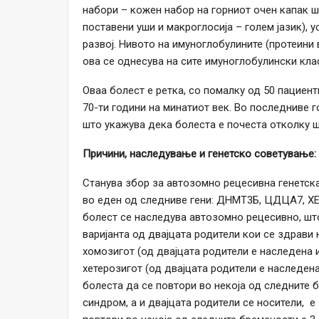
набори – кожен набор на горниот очен капак ш
поставени уши и макроглосија – голем јазик), у
развој. Нивото на имуноглобулините (протеини 
ова се однесува на сите имуноглобулински клас
Оваа болест е ретка, со помалку од 50 пациент
70-ти години на минатиот век. Во последниве г
што укажува дека болеста е почеста отколку 
Причини, наследување и генетско советување:
Станува збор за автозомно рецесивна генетска 
во еден од следниве гени: ДНМТ3Б, ЦДЦА7, ХЕ
болест се наследува автозомно рецесивно, шт
варијанта од двајцата родители кои се здрави 
хомозигот (од двајцата родители е наследена и
хетерозигот (од двајцата родители е наследена
болеста да се повтори во некоја од следните 
синдром, а и двајцата родители се носители, е 