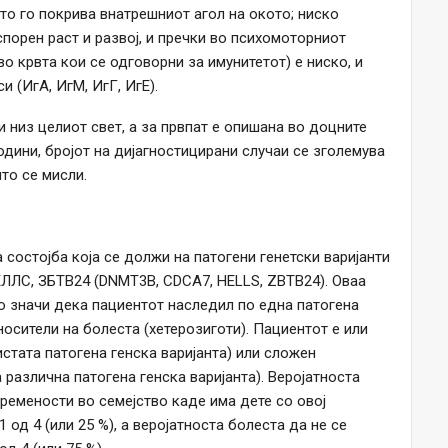
то го покрива внатрешниот агол на окото; ниско
спорен раст и развој, и пречки во психомоторниот
во крвта кои се одговорни за имунитетот) е ниско, и
и (ИгА, ИгМ, ИгГ, ИгЕ).
и низ целиот свет, а за првпат е опишана во доцните
одини, бројот на дијагностицирани случаи се зголемува
што се мисли.
состојба која се должи на патогени генетски варијанти
ЛЛС, ЗБТВ24 (DNMT3B, CDCA7, HELLS, ZBTB24). Оваа
о значи дека пациентот наследил по една патогена
носители на болеста (хетерозиготи). Пациентот е или
стата патогена генска варијанта) или сложен
 различна патогена генска варијанта). Веројатноста
бремености во семејство каде има дете со овој
1 од 4 (или 25 %), а веројатноста болеста да не се