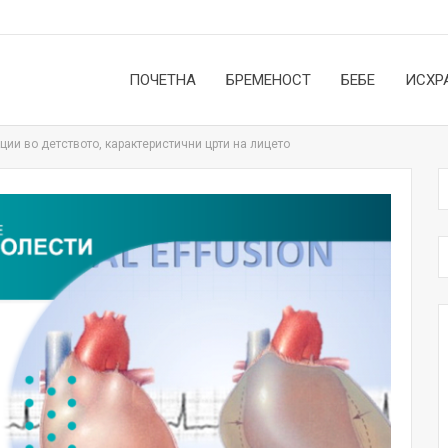
ПОЧЕТНА
БРЕМЕНОСТ
БЕБЕ
ИСХР
ии во детството, карактеристични црти на лицето
НОВОСТИ