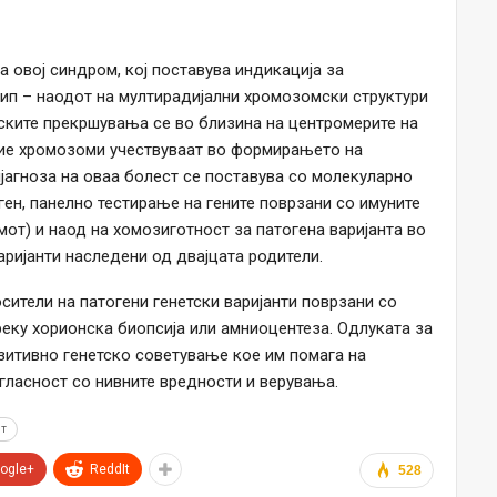
а овој синдром, кој поставува индикација за
ип – наодот на мултирадијални хромозомски структури
мските прекршувања се во близина на центромерите на
овие хромозоми учествуваат во формирањето на
јагноза на оваа болест се поставува со молекуларно
ген, панелно тестирање на гените поврзани со имуните
от) и наод на хомозиготност за патогена варијанта во
аријанти наследени од двајцата родители.
осители на патогени генетски варијанти поврзани со
реку хорионска биопсија или амниоцентеза. Одлуката за
зитивно генетско советување кое им помага на
огласност со нивните вредности и верувања.
ит
ogle+
ReddIt
528