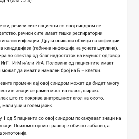
д 4 (или 75 %).
етки, речиси сите пациенти со овој синдром се
етство, речиси сите имаат тешки респираторни
стинални инфекции. Други опишани облици на инфекции
а кандидијаза (габична инфекција на усната шуплина).
ра во спектар од благ недостаток на имуниот одговор
и ИгГ, ИгМ и/или ИгА. Половина од пациентите имаат
и можат да имаат и намален број на Б – клетки.
евите промени кај овој синдром можат да бидат многу
јчестите знаци се рамен мост на носот, широко
апак што го покрива внатрешниот агол на окото.
 мали уши и голем јазик.
 1 од 5 пациенти со овој синдром покажуваат знаци на
наци. Психомоторниот развој е обично забавен, а
а хипотонија.