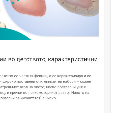
Малолетниците ќе бидат офлајн до
15-тата година: Франција воведе
забрана за…
Мајка и Дете
Јул 23, 2026
Нов тест од крвта би можел да го
открие ризикот од Алцхајмер
многу…
Јул 22, 2026
и во детството, карактеристични
Австралијка роди четири
идентични ќерки: Чудо што се
случува еднаш на…
детство со чести инфекции, а се карактеризира и со
Јул 21, 2026
– широко поставени очи; епикантни набори – кожен
натрешниот агол на окото; ниско поставени уши и
И многу среќа не е на арно! Жена
звој, и пречки во психомоторниот развој. Нивото на
завршила на Итна помош по
дговорни за имунитетот) е ниско
свадбата на…
Јул 20, 2026