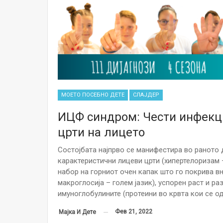
МОЕТО ПОСЕБНО ДЕТЕ
СЛАЈДЕР
ИЦФ синдром: Чести инфекци
црти на лицето
Состојбата најпрво се манифестира во раното 
карактеристични лицеви црти (хипертелоризам 
набор на горниот очен капак што го покрива в
макроглосија – голем јазик), успорен раст и ра
имуноглобулините (протеини во крвта кои се о
Фев 21, 2022
Мајка И Дете