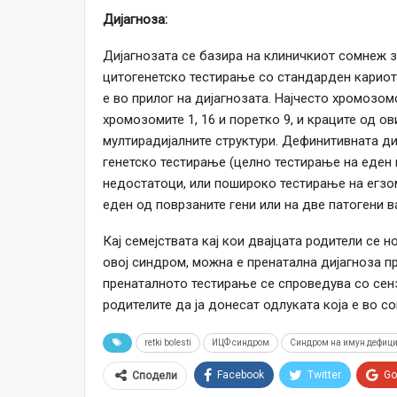
Дијагноза:
Дијагнозата се базира на клиничкиот сомнеж з
цитогенетско тестирање со стандарден кариот
е во прилог на дијагнозата. Најчесто хромозо
хромозомите 1, 16 и поретко 9, и краците од 
мултирадијалните структури. Дефинитивната ди
генетско тестирање (целно тестирање на еден 
недостатоци, или пошироко тестирање на егзом
еден од поврзаните гени или на две патогени в
Кај семејствата кај кои двајцата родители се н
овој синдром, можна е пренатална дијагноза п
пренаталното тестирање се спроведува со сен
родителите да ја донесат одлуката која е во с
retki bolesti
ИЦФ синдром
Синдром на имун дефиц
Facebook
Twitter
Go
Сподели