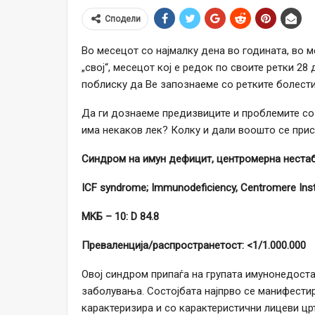
Сподели
Во месецот со најмалку дена во годината, во м
„свој“, месецот кој е редок по своите ретки 28
поблиску да Ве запознаеме со ретките болести
Да ги дознаеме предизвиците и проблемите со 
има некаков лек? Колку и дали воошто се при
Синдром на имун дефицит, центромерна неста
ICF syndrome; Immunodeficiency, Centromere Insta
MKБ – 10: D 84.8
Прeваленција/распространетост: <1/1.000.000
Овој синдром припаѓа на групата имунонедост
заболувања. Состојбата најпрво се манифестир
карактеризира и со карактеристични лицеви цр