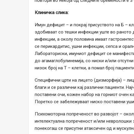
повтори во некоја од следните бремености е 3 о
Клиничка слика:
Имун дефицит – и покрај присуството на Б – кл
здобиваат со тешки инфекции уште во раното д
инфекции, а околу половина имаат гастроинте
се перикардитис, ушни инфекции, сепса и оралн
Лабораториски, имуниот дефицит се манифести
до агамаглобулинемија, со ниски и/или отсутн
низок број на Т – клетки, а помал број пациент
Специфични црти на лицето (дизморфија) – лиц
благи и се различни кај различни пациенти. На
поставени очи, кожен набор на горниот очен к
Поретко се забележуваат ниско поставени уши,
Психомоторна попреченост во развојот – околу
интелектуална попреченост и/или невролошки з
понекогаш се присутни атаксичен од и мускулн