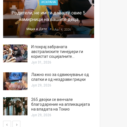
ИСХРАНА
„Џонс
Родители, не им ги давајте овие 5
обесштет
намирници на вашите деца
тв
Мајка и Дете
М
Авг 4, 2026
И покрај забраната
австралиските тинејџери ги
користат социјалните…
Јул 31, 2026
Лажно ехо за одвикнување од
слатки и од нездрави грицки
Јул 29, 2026
265 двојки се венчале
благодарение на апликацијата
на владата на Токио
Јул 29, 2026