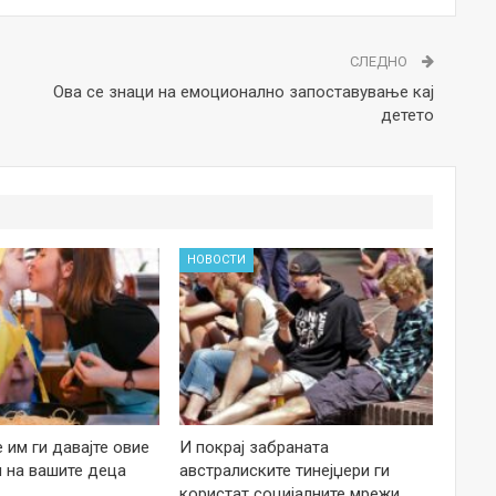
СЛЕДНО
Ова се знаци на емоционално запоставување кај
детето
НОВОСТИ
е им ги давајте овие
И покрај забраната
 на вашите деца
австралиските тинејџери ги
користат социјалните мрежи