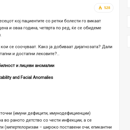
528
есецот кој пациентите со ретки болести го викаат
 дена и оваа година, четврта по ред, ќе се обидеме
.
кои се соочуваат. Како ја добиваат дијагнозата? Дали
стапни и достапни лековите?…
билност и лицеви аномалии
bility and Facial Anomalies
аточни (имуни дефицити, имунодефициенции)
а во раното детство со чести инфекции, а се
ти (хипертелоризам – широко поставени очи; епикантни