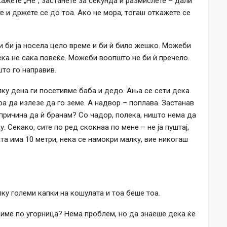
ажете „Не“, застанете за секунда и размислете – дали
те и држете се до тоа. Ако не мора, тогаш откажете се
 би ја носела цело време и би ѝ било жешко. Можеби
ека не сака повеќе. Можеби воопшто не би ѝ пречело.
то го направив.
лку дена ги посетивме баба и дедо. Ања се сети дека
а да излезе да го земе. А надвор – поплава. Застанав
причина да ѝ бранам? Со чадор, полека, ништо нема да
. Секако, сите по ред скокнаа по мене – не ја пуштај,
та има 10 метри, нека се намокри малку, вие никогаш
лку големи капки на кошулата и тоа беше тоа.
диме по угорница? Нема проблем, но да знаеше дека ќе