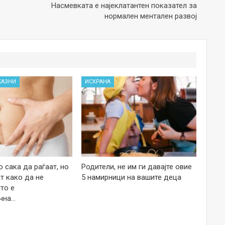
Насмевката е најеклатантен показател за
нормален ментален развој
КАЗНИ
ИСХРАНА
 сака да раѓаат, но
Родители, не им ги давајте овие
т како да не
5 намирници на вашите деца
то е
чна…