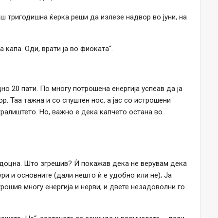
аш тригодишна ќерка реши да излезе надвор во јуни, на
а капа. Оди, врати ја во фиоката“.
но 20 пати. По многу потрошена енергија успеав да ја
р. Таа тажна и со спуштен нос, а јас со истрошени
игралиштето. Но, важно е дека капчето остана во
е доцна. Што згрешив? Ѝ покажав дека не верувам дека
ри и основните (дали нешто ѝ е удобно или не); Ја
рошив многу енергија и нерви; и двете незадоволни го