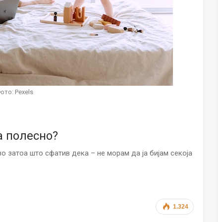
НОВОСТИ
Финците вложија милион евра во
кал, за посилен имунитет на децата
Мајка и Дете
Јул 24, 2026
Малолетниците ќе бидат офлајн
до 15-тата година: Франција
ото: Pexels
воведе…
Јул 23, 2026
Нов тест од крвта би можел да го
а полесно?
открие ризикот од Алцхајмер
многу…
о затоа што сфатив дека – не морам да ја бијам секоја
Јул 22, 2026
Австралијка роди четири
идентични ќерки: Чудо што се
случува еднаш на…
Јул 21, 2026
1.324