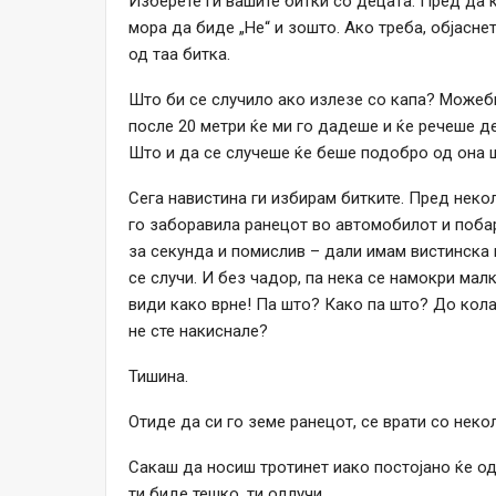
Изберете ги вашите битки со децата. Пред да к
мора да биде „Не“ и зошто. Ако треба, објасне
од таа битка.
Што би се случило ако излезе со капа? Можеби
после 20 метри ќе ми го дадеше и ќе речеше д
Што и да се случеше ќе беше подобро од она ш
Сега навистина ги избирам битките. Пред неко
го заборавила ранецот во автомобилот и побар
за секунда и помислив – дали имам вистинска 
се случи. И без чадор, па нека се намокри малку
види како врне! Па што? Како па што? До кола
не сте накиснале?
Тишина.
Отиде да си го земе ранецот, се врати со неко
Сакаш да носиш тротинет иако постојано ќе о
ти биде тешко, ти одлучи.