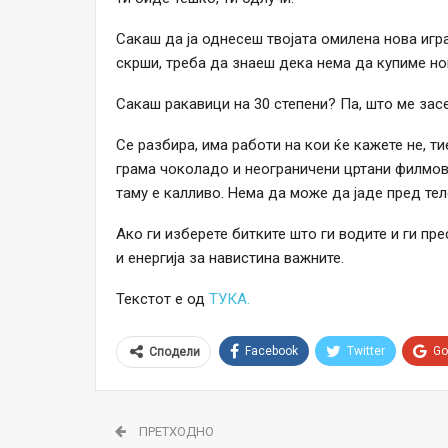
Сакаш да ја однесеш твојата омилена нова игр
скрши, треба да знаеш дека нема да купиме нов
Сакаш ракавици на 30 степени? Па, што ме зас
Се разбира, има работи на кои ќе кажете не, ти
грама чоколадо и неограничени цртани филмови
таму е калливо. Нема да може да јаде пред тел
Ако ги изберете битките што ги водите и ги пр
и енергија за навистина важните.
Текстот е од
ТУКА.
Facebook
Twitter
Go
Сподели
ПРЕТХОДНО