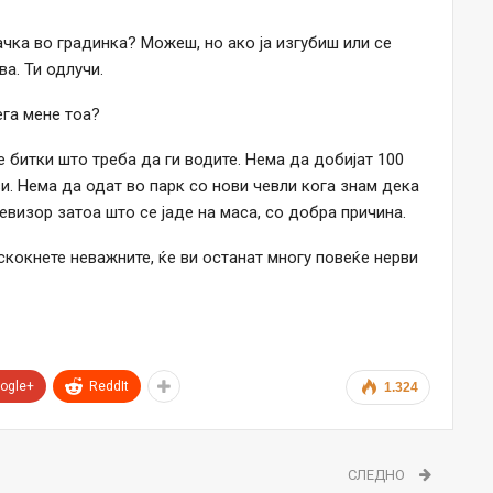
ачка во градинка? Можеш, но ако ја изгубиш или се
а. Ти одлучи.
ега мене тоа?
е битки што треба да ги водите. Нема да добијат 100
. Нема да одат во парк со нови чевли кога знам дека
евизор затоа што се јаде на маса, со добра причина.
ескокнете неважните, ќе ви останат многу повеќе нерви
ogle+
ReddIt
1.324
СЛЕДНО