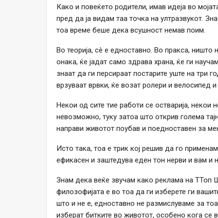
Како и повеќето родители, имав идеја во мојат
пред да ја видам таа точка на ултразвукот. Зн
тоа време беше дека всушност немав поим.
Во теорија, сè е едноставно. Во пракса, ништо
онака, ќе јадат само здрава храна, ќе ги науча
знаат да ги персираат постарите уште на три го
врзуваат врвки, ќе возат ролери и велосипед и
Некои од сите тие работи се остварија, некои н
невозможно, туку затоа што открив голема тај
направи животот поубав и поедноставен за мен
Исто така, тоа е трик кој решив да го применам
ефикасен и заштедува еден тон нерви и вам и н
Знам дека веќе звучам како реклама на TТоп Ш
филозофијата е во тоа да ги изберете ги ваши
што и не е, едноставно не размислуваме за тоа
изберат битките во животот, особено кога се 