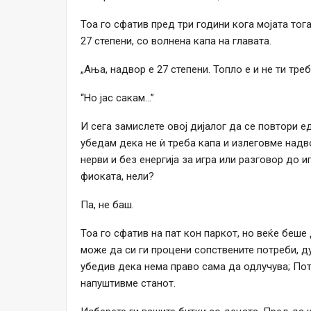
Тоа го сфатив пред три години кога мојата тог
27 степени, со волнена капа на главата.
„Ања, надвор е 27 степени. Топло е и не ти треб
“Но јас сакам…”
И сега замислете овој дијалог да се повтори ед
убедам дека не ѝ треба капа и излеговме надво
нерви и без енергија за игра или разговор до 
фиоката, нели?
Па, не баш.
Тоа го сфатив на пат кон паркот, но веќе беш
може да си ги процени сопствените потреби, ду
убедив дека нема право сама да одлучува; Пот
напуштивме станот.