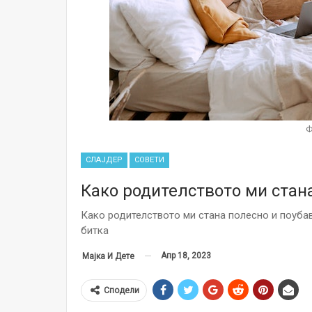
Ф
СЛАЈДЕР
СОВЕТИ
Како родителството ми стан
Како родителството ми стана полесно и поубав
битка
Апр 18, 2023
Мајка И Дете
Сподели