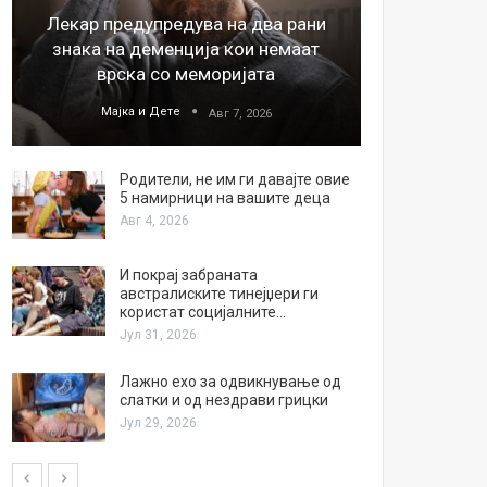
Лекар предупредува на два рани
26
знака на деменција кои немаат
благода
врска со меморијата
Мајка и Дете
М
Авг 7, 2026
Родители, не им ги давајте овие
5 намирници на вашите деца
Авг 4, 2026
И покрај забраната
австралиските тинејџери ги
користат социјалните…
Јул 31, 2026
Лажно ехо за одвикнување од
слатки и од нездрави грицки
Јул 29, 2026