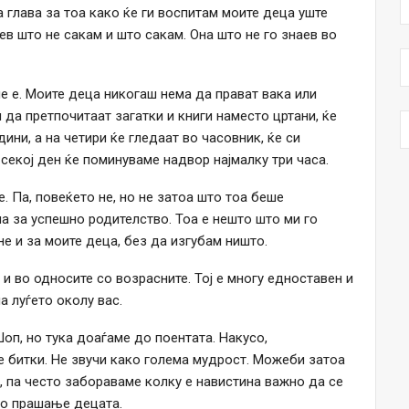
а глава за тоа како ќе ги воспитам моите деца уште
аев што не сакам и што сакам. Она што не го знаев во
 не е. Моите деца никогаш нема да прават вака или
м да претпочитаат загатки и книги наместо цртани, ќе
дини, а на четири ќе гледаат во часовник, ќе си
 секој ден ќе поминуваме надвор најмалку три часа.
е. Па, повеќето не, но не затоа што тоа беше
на за успешно родителство. Тоа е нешто што ми го
е и за моите деца, без да изгубам ништо.
 и во односите со возрасните. Тој е многу едноставен и
а луѓето околу вас.
оп, но тука доаѓаме до поентата. Накусо,
те битки. Не звучи како голема мудрост. Можеби затоа
, па често забораваме колку е навистина важно да се
во прашање децата.