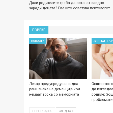
Дали родителите треба да останат заедно
заради децата? Еве што советува психологот
ПОВЕЌЕ
НОВОСТИ
ЖЕНСКИ ПРИ
Лекар предупредува на два
Општеството
рани знака на деменција кои
да изгледаа
немаат врска со меморијата
родиле: Зош
проблемати
ПРЕТХОДНО
СЛЕДНО