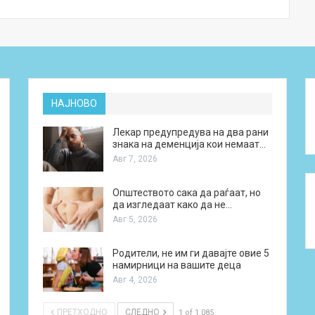
НАЈНОВО
Лекар предупредува на два рани
знака на деменција кои немаат…
Авг 7, 2026
Општеството сака да раѓаат, но
да изгледаат како да не…
Авг 5, 2026
Родители, не им ги давајте овие 5
намирници на вашите деца
Авг 4, 2026
ПРЕТХОДНО
СЛЕДНО
1 of 1.085