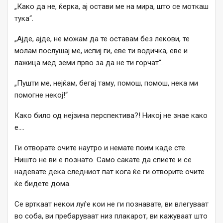
„Како да не, ќерка, ај остави ме на мира, што се моткаш
тука“.
„Ајде, ајде, не можам да те оставам без лекови, те
молам послушај ме, испиј ги, еве ти водичка, еве и
лажица мед земи прво за да не ти горчат“.
„Пушти ме, нејќам, бегај таму, помош, помош, нека ми
помогне некој!“
Како било од нејзина перспектива?! Никој не знае како
e….
Ги отворате очите наутро и немате поим каде сте.
Ништо не ви е познато. Само сакате да спиете и се
надевате дека следниот пат кога ќе ги отворите очите
ќе бидете дома.
Се врткаат некои луѓе кои не ги познавате, ви влегуваат
во соба, ви пребаруваат низ плакарот, ви кажуваат што