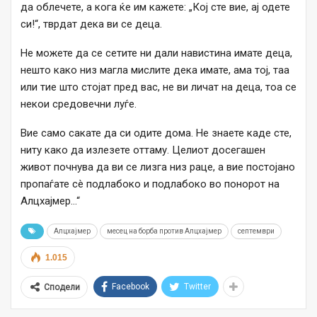
да облечете, а кога ќе им кажете: „Кој сте вие, ај одете
си!“, тврдат дека ви се деца.
Не можете да се сетите ни дали навистина имате деца,
нешто како низ магла мислите дека имате, ама тој, таа
или тие што стојат пред вас, не ви личат на деца, тоа се
некои средовечни луѓе.
Вие само сакате да си одите дома. Не знаете каде сте,
ниту како да излезете оттаму. Целиот досегашен
живот почнува да ви се лизга низ раце, а вие постојано
пропаѓате сè подлабоко и подлабоко во понорот на
Алцхајмер…“
Алцхајмер
месец на борба против Алцхајмер
септември
1.015
Facebook
Twitter
Сподели