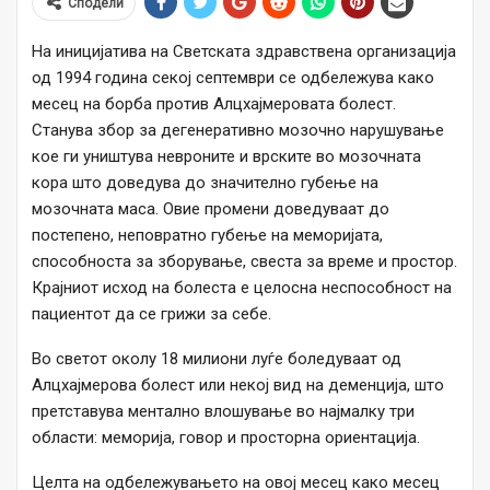
Сподели
На иницијатива на Светската здравствена организација
од 1994 година секој септември се одбележува како
месец на борба против Алцхајмеровата болест.
Станува збор за дегенеративно мозочно нарушување
кое ги уништува невроните и врските во мозочната
кора што доведува до значително губење на
мозочната маса. Овие промени доведуваат до
постепено, неповратно губење на меморијата,
способноста за зборување, свеста за време и простор.
Крајниот исход на болеста е целосна неспособност на
пациентот да се грижи за себе.
Во светот околу 18 милиони луѓе боледуваат од
Алцхајмерова болест или некој вид на деменција, што
претставува ментално влошување во најмалку три
области: меморија, говор и просторна ориентација.
Целта на одбележувањето на овој месец како месец