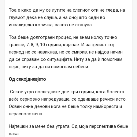
Тоа е како да му се лутите на слепиот оти не гледа, на
глувиот дека не слуша, а на оној што седи во
инвалидска количка, зашто не станува.
Тоа беше долготраен процес, не знам колку точно
траеше, 7, 8, 9, 10 години, којзнае. И за целиот тој
период не се навикнав, не се смирив, не најдов начин
да се справам со ситуацијата. Ниту за да ѝ помогнам
нејзе, ниту за да си помогнам себеси.
Од секојдневјето
Секое утро последните две-три години, кога болеста
веќе сериозно напредуваше, се одвиваше речиси исто.
Освен оние денови кога не беше толку намќореста и
нерасположена.
Најтешки за мене беа утрата. Од моја перспектива беше
вака: