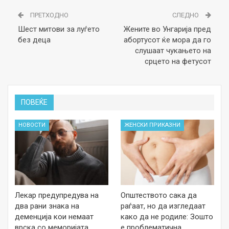
ПРЕТХОДНО
СЛЕДНО
Шест митови за луѓето
Жените во Унгарија пред
без деца
абортусот ќе мора да го
слушаат чукањето на
срцето на фетусот
ПОВЕЌЕ
НОВОСТИ
ЖЕНСКИ ПРИКАЗНИ
Лекар предупредува на
Општеството сака да
два рани знака на
раѓаат, но да изгледаат
деменција кои немаат
како да не родиле: Зошто
врска со меморијата
е проблематична…