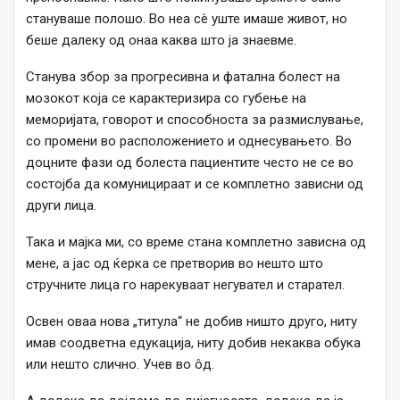
стануваше полошо. Во неа сè уште имаше живот, но
беше далеку од онаа каква што ја знаевме.
Станува збор за прогресивна и фатална болест на
мозокот која се карактеризира со губење на
меморијата, говорот и способноста за размислување,
со промени во расположението и однесувањето. Во
доцните фази од болеста пациентите често не се во
состојба да комуницираат и се комплетно зависни од
други лица.
Така и мајка ми, со време стана комплетно зависна од
мене, а јас од ќерка се претворив во нешто што
стручните лица го нарекуваат негувател и старател.
Освен оваа нова „титула“ не добив ништо друго, ниту
имав соодветна едукација, ниту добив некаква обука
или нешто слично. Учев во ôд.