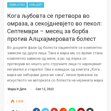
СЕМЕЈСТВО
СЛАЈДЕР
Кога љубовта се претвора во
омраза, а секојдневјето во пекол:
Септември – месец за борба
против Алцхајмеровата болест
Во доцните фази од болеста пациентите се комплетно
зависни од други лица. Така и мајка ми, со време стана
комплетно зависна од мене, а јас од ќерка се
претворив во нешто што стручните лица го нарекуваат
негувател и старател. Ова е извадок од книгата „Кога
мајка ми заборави дека ме сака“, лична приказна за
искуството на авторката со болеста на нејзината мајка
Сеп 12, 2022
Мајка И Дете
1.015