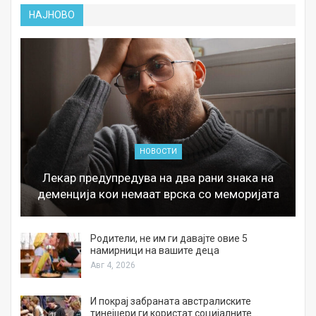
НАЈНОВО
НОВОСТИ
Лекар предупредува на два рани знака на
деменција кои немаат врска со меморијата
а
Родители, не им ги давајте овие 5
намирници на вашите деца
Авг 4, 2026
И покрај забраната австралиските
тинејџери ги користат социјалните…