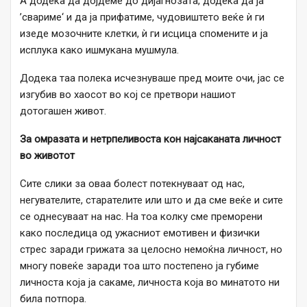
А додека да дојдеме до дијагнозата, додека да ја
’свариме‘ и да ја прифатиме, чудовиштето веќе ѝ ги
изеде мозочните клетки, ѝ ги исцица спомените и ја
исплука како ишмукана мушмула.
Додека таа полека исчезнуваше пред моите очи, јас се
изгубив во хаосот во кој се претвори нашиот
дотогашен живот.
За омразата и нетрпеливоста кон најсаканата личност
во животот
Сите слики за оваа болест потекнуваат од нас,
негувателите, старателите или што и да сме веќе и сите
се однесуваат на нас. На тоа колку сме преморени
како последица од ужасниот емотивен и физички
стрес заради грижата за целосно немоќна личност, но
многу повеќе заради тоа што постепено ја губиме
личноста која ја сакаме, личноста која во минатото ни
била потпора.