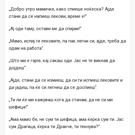
„Добро утро мамичке, како спиеше ноќеска? Ајде
стани да се напиеш лекови, време е!“
„Ај оди таму, остави ме да спијам!“
„Мамо, испиј ги лековите, па пак легни си, ајде, треба да
одам на работа“.
„Што ми е гајле, кај сакаш оди. Јас не те викнав да
дојдеш“.
„Ајде, стани да се измиеш, да си ги испиеш лековите и
да јадеш, па ќе си легнеш да се доспиеш“.
„Ти ли ќе ми кажуваш кога да станам, да не си ми
шефица!“
„Ама мамо бе, не сум ти шефица, ама ќерка сум ти. Јас
сум Драгица, ќерка ти Дракче, ти текнува?“.