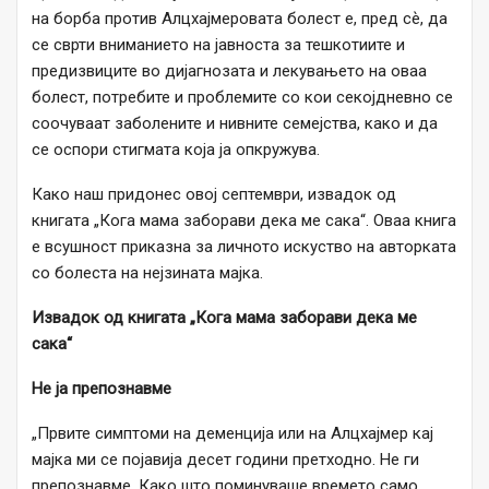
на борба против Алцхајмеровата болест е, пред сѐ, да
се сврти вниманието на јавноста за тешкотиите и
предизвиците во дијагнозата и лекувањето на оваа
болест, потребите и проблемите со кои секојдневно се
соочуваат заболените и нивните семејства, како и да
се оспори стигмата која ја опкружува.
Како наш придонес овој септември, извадок од
книгата „Кога мама заборави дека ме сака“. Оваа книга
е всушност приказна за личното искуство на авторката
со болеста на нејзината мајка.
Извадок од книгата „Кога мама заборави дека ме
сака“
Не ја препознавме
„Првите симптоми на деменција или на Алцхајмер кај
мајка ми се појавија десет години претходно. Не ги
препознавме. Како што поминуваше времето само