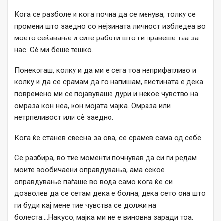
Кога се разболе и кога почна да се менува, толку се
промени што заедно со нејзината личност избледеа во
моето сеќавање и сите работи што ги правеше таа за
нас. Сè ми беше тешко.
Понекогаш, колку и да ми е сега тоа неприфатливо и
колку и да се срамам да го напишам, вистината е дека
повремено ми се појавуваше дури и некое чувство на
омраза кон неа, кон мојата мајка. Омраза или
нетрпеливост или сѐ заедно.
Кога ќе станев свесна за ова, се срамев сама од себе.
Се разбира, во тие моменти почнував да си ги редам
моите вообичаени оправдувања, ама секое
оправдување паѓаше во вода само кога ќе си
дозволев да се сетам дека е болна, дека сето она што
ги буди кај мене тие чувства се должи на
болеста….Накусо, мајка ми не е виновна заради тоа.