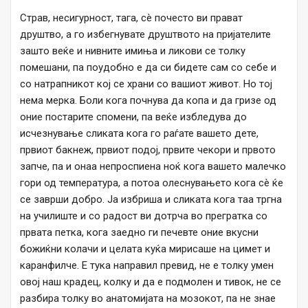
Страв, несигурност, тага, сè почесто ви прават
друштво, а го избегнувате друштвото на пријателите
зашто веќе и нивните имиња и ликови се толку
помешани, па поудобно е да си бидете сам со себе и
со натрапникот кој се храни со вашиот живот. Но тој
нема мерка. Боли кога почнува да копа и да гризе од
оние постарите спомени, па веќе избледува до
исчезнување сликата кога го раѓате вашето дете,
првиот бакнеж, првиот подој, првите чекори и првото
запче, па и онаа непроспиена ноќ кога вашето малечко
гори од температура, а потоа олеснувањето кога сè ќе
се заврши добро. Ја избриша и сликата кога таа тргна
на училиште и со радост ви дотрча во прегратка со
првата петка, кога заедно ги печевте оние вкусни
божиќни колачи и целата куќа мирисаше на цимет и
каранфилче. Е тука направил превид, не е толку умен
овој наш крадец, колку и да е подмолен и тивок, не се
разбира толку во анатомијата на мозокот, па не знае