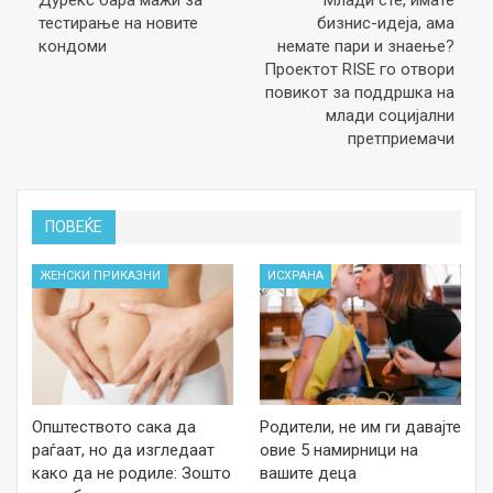
Дурекс бара мажи за
Млади сте, имате
тестирање на новите
бизнис-идеја, ама
кондоми
немате пари и знаење?
Проектот RISE го отвори
повикот за поддршка на
млади социјални
претприемачи
ПОВЕЌЕ
ЖЕНСКИ ПРИКАЗНИ
ИСХРАНА
Општеството сака да
Родители, не им ги давајте
раѓаат, но да изгледаат
овие 5 намирници на
како да не родиле: Зошто
вашите деца