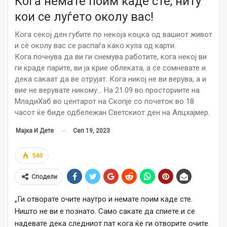
Кога немате поим каде сте, ниту
кои се луѓето околу вас!
Кога секој ден губите по некоја коцка од вашиот живот
и сè околу вас се распаѓа како кула од карти.
Кога почнува да ви ги снемува работите, кога некој ви
ги краде парите, ви ја крие облеката, а се сомневате и
дека сакаат да ве отрујат. Кога никој не ви верува, а и
вие не верувате никому… На 21.09 во просториите на
МладиХаб во центарот на Скопје со почеток во 18
часот ќе биде одбележан Светскиот ден на Алцхајмер.
Сеп 19, 2023
Мајка И Дете
540
Сподели
„Ги отворате очите наутро и немате поим каде сте.
Ништо не ви е познато. Само сакате да спиете и се
надевате дека следниот пат кога ќе ги отворите очите