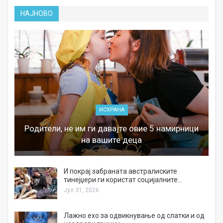
НАЈНОВО
ИСХРАНА
Родители, не им ги давајте овие 5 намирници
на вашите деца
И покрај забраната австралиските
тинејџери ги користат социјалните…
Јул 31, 2026
Лажно ехо за одвикнување од слатки и од