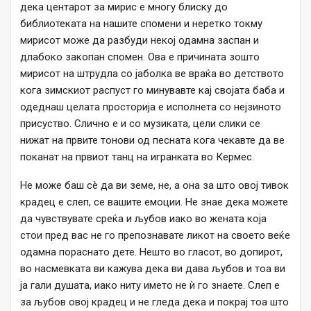
дека центарот за мирис е многу блиску до
библиотеката на нашите спомени и неретко токму
мирисот може да разбуди некој одамна заспан и
длабоко закопан спомен. Ова е причината зошто
мирисот на штрудла со јаболка ве враќа во детството
кога зимскиот распуст го минувавте кај својата баба и
одеднаш целата просторија е исполнета со нејзиното
присуство. Слично е и со музиката, цели слики се
нижат на првите тонови од песната кога чекавте да ве
поканат на првиот танц на игранката во Кермес.
Не може баш сè да ви земе, не, а она за што овој тивок
крадец е слеп, се вашите емоции. Не знае дека можете
да чувствувате среќа и љубов иако во жената која
стои пред вас не го препознавате ликот на своето веќе
одамна пораснато дете. Нешто во гласот, во допирот,
во насмевката ви кажува дека ви дава љубов и тоа ви
ја гали душата, иако ниту името не ѝ го знаете. Слеп е
за љубов овој крадец и не гледа дека и покрај тоа што