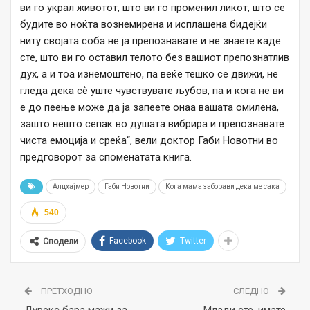
ви го украл животот, што ви го променил ликот, што се
будите во ноќта вознемирена и исплашена бидејќи
ниту својата соба не ја препознавате и не знаете каде
сте, што ви го оставил телото без вашиот препознатлив
дух, а и тоа изнемоштено, па веќе тешко се движи, не
гледа дека сè уште чувствувате љубов, па и кога не ви
е до пеење може да ја запеете онаа вашата омилена,
зашто нешто сепак во душата вибрира и препознавате
чиста емоција и среќа“, вели доктор Габи Новотни во
предговорот за споменатата книга.
Алцхајмер
Габи Новотни
Кога мама заборави дека ме сака
540
Facebook
Twitter
Сподели
ПРЕТХОДНО
СЛЕДНО