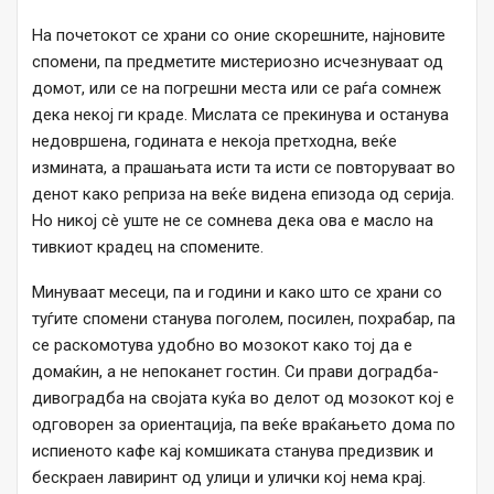
На почетокот се храни со оние скорешните, најновите
спомени, па предметите мистериозно исчезнуваат од
домот, или се на погрешни места или се раѓа сомнеж
дека некој ги краде. Мислата се прекинува и останува
недовршена, годината е некоја претходна, веќе
измината, а прашањата исти та исти се повторуваат во
денот како реприза на веќе видена епизода од серија.
Но никој сè уште не се сомнева дека ова е масло на
тивкиот крадец на спомените.
Минуваат месеци, па и години и како што се храни со
туѓите спомени станува поголем, посилен, похрабар, па
се раскомотува удобно во мозокот како тој да е
домаќин, а не непоканет гостин. Си прави доградба-
дивоградба на својата куќа во делот од мозокот кој е
одговорен за ориентација, па веќе враќањето дома по
испиеното кафе кај комшиката станува предизвик и
бескраен лавиринт од улици и улички кој нема крај.