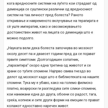
кога вредносните системи на луѓето кои страдаат од
деменција се суштински различни од вредносниот
систем на таа личност пред болеста? Раното
откривање и навременото вклучување на терапијата е
сè уште императив, како и овозможувањето
достоинствен живот на лицата со деменција што е
можно подолго.
„Науката вели дека болеста започнува во мозокот
околу десет па и дваесет години пред да се појават
првите симптоми. Долгогодишен сопатник,
„паразитира“ скоро една третина од животот и се
храни со туѓите спомени. Најпрво свива гнездо во
делот од мозокот каде што е библиотеката на нашите
спомени. Тука му е убаво, како на големо филмско
платно, воајерски ги разгледува сите слики-спомени,
кои нанижани една до друга, обоени со радост, тага,
среќа, копнеж и сите други форми на емоции го прават
колажот едноставно наречен живот.