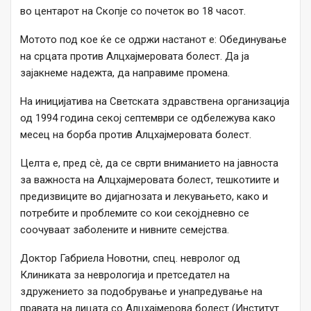
во центарот на Скопје со почеток во 18 часот.
Мотото под кое ќе се одржи настанот е: Обединување
на срцата против Алцхајмеровата болест. Да ја
зајакнеме надежта, да направиме промена.
На иницијатива на Светската здравствена организација
од 1994 година секој септември се одбележува како
месец на борба против Алцхајмеровата болест.
Целта е, пред сè, да се сврти вниманието на јавноста
за важноста на Алцхајмеровата болест, тешкотиите и
предизвиците во дијагнозата и лекувањето, како и
потребите и проблемите со кои секојдневно се
соочуваат заболените и нивните семејства.
Доктор Габриела Новотни, спец. невролог од
Клиниката за неврологија и претседател на
здружението за подобрување и унапредување на
правата на лицата со Алцхајмерова болест (Институт