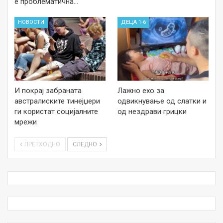
е проблематична…
НОВОСТИ
ДЕЦА 1-6
И покрај забраната
Лажно ехо за
австралиските тинејџери
одвикнување од слатки и
ги користат социјалните
од нездрави грицки
мрежи
ПРЕТХОДНО
СЛЕДНО