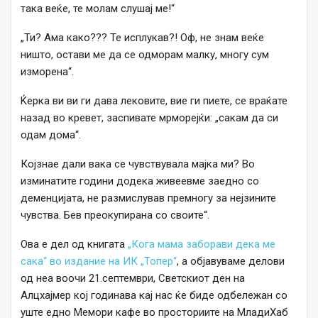
така веќе, те молам слушај ме!“
„Ти? Ама како??? Те исплукав?! Оф, не знам веќе
ништо, остави ме да се одморам малку, многу сум
изморена“.
Ќерка ви ви ги дава лековите, вие ги пиете, се враќате
назад во кревет, заспивате мрморејќи: „сакам да си
одам дома“.
Којзнае дали вака се чувствувала мајка ми? Во
изминатите години додека живеевме заедно со
деменцијата, не размислував премногу за нејзините
чувства. Бев преокупирана со своите“.
Ова е дел од книгата
„Кога мама заборави дека ме
сака“ во издание на ИК „Топер“
, а објавуваме делови
од неа воочи 21.септември, Светскиот ден на
Алцхајмер кој годинава кај нас ќе биде одбележан со
уште едно Мемори кафе во просториите на МладиХаб