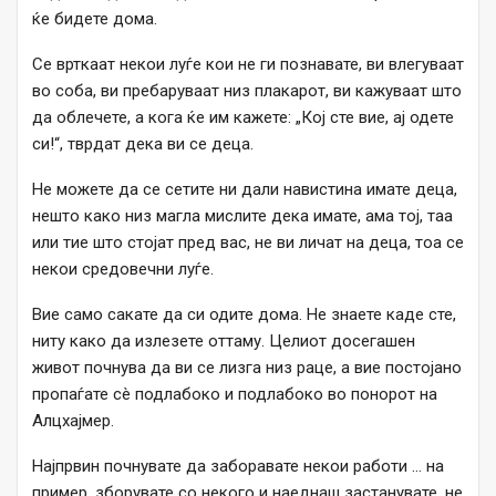
ќе бидете дома.
Се врткаат некои луѓе кои не ги познавате, ви влегуваат
во соба, ви пребаруваат низ плакарот, ви кажуваат што
да облечете, а кога ќе им кажете: „Кој сте вие, ај одете
си!“, тврдат дека ви се деца.
Не можете да се сетите ни дали навистина имате деца,
нешто како низ магла мислите дека имате, ама тој, таа
или тие што стојат пред вас, не ви личат на деца, тоа се
некои средовечни луѓе.
Вие само сакате да си одите дома. Не знаете каде сте,
ниту како да излезете оттаму. Целиот досегашен
живот почнува да ви се лизга низ раце, а вие постојано
пропаѓате сè подлабоко и подлабоко во понорот на
Алцхајмер.
Најпрвин почнувате да заборавате некои работи … на
пример, зборувате со некого и наеднаш застанувате, не