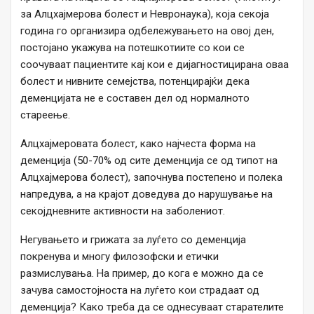
за Алцхајмерова болест и Невронаука), која секоја
година го организира одбележувањето на овој ден,
постојано укажува на потешкотиите со кои се
соочуваат пациентите кај кои е дијагностицирана оваа
болест и нивните семејства, потенцирајќи дека
деменцијата не е составен дел од нормалното
стареење.
Алцхајмеровата болест, како најчеста форма на
деменција (50-70% од сите деменција се од типот на
Алцхајмерова болест), започнува постепено и полека
напредува, а на крајот доведува до нарушување на
секојдневните активности на заболениот.
Негувањето и грижата за луѓето со деменција
покренува и многу филозофски и етички
размислувања. На пример, до кога е можно да се
зачува самостојноста на луѓето кои страдаат од
деменција? Како треба да се однесуваат старателите