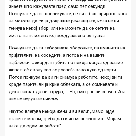
знаете што кажувавте пред само пет секунди.
Почнувате да се повлекувате, не ви е баш пријатно кога
не можете да си ја довршите реченицата, кога не ви
текнува некој збор, или не можете да се сетите на
името на некој лик кој воодушевено ве гушка.
Почнувате да ги заборавате зборовите, па имињата на
пријателите, на соседите, а потоа и на вашите
најблиски. Секој ден губите по некоја коцка од вашиот
живот, сè околу вас се распаѓа како кула од карти.
Потоа почнува да ви ги снемува работите, некој ви ги
краде парите, ви ја крие облеката, а се сомневате и
дека сакаат да ве отрујат, … Но, никој не ви верува. А и
вие не верувате никому.
Наутро влегува некоја жена и ви вели: „Мамо, ајде
стани те молам, треба да ги испиеш лековите. Морам
веќе да одам на работа“.