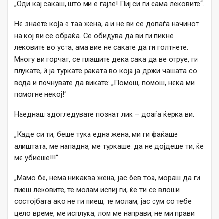
„Оди кај сакаш, што ми е гајле! Пиј си ги сама лековите“.
Не знаете која е таа жена, а и не ви се допаѓа начинот
на кој ви се обраќа. Се обидува да ви ги пикне
лековите во уста, ама вие не сакате да ги голтнете.
Многу ви горчат, се плашите дека сака да ве отруе, ги
плукате, ѝ ја туркате раката во која ја држи чашата со
вода и почнувате да викате: „Помош, помош, нека ми
помогне некој!“
Наеднаш здогледувате познат лик – доаѓа ќерка ви.
„Каде си ти, беше тука една жена, ми ги фаќаше
алиштата, ме нападна, ме туркаше, да не дојдеше ти, ќе
ме убиеше!!!“
„Мамо бе, нема никаква жена, јас бев тоа, мораш да ги
пиеш лековите, те молам испиј ги, ќе ти се влоши
состојбата ако не ги пиеш, те молам, јас сум со тебе
цело време, ме исплука, лом ме направи, не ми прави