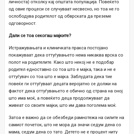
личноста) отколку кај општата популација. Повеќето
од овие процеси се случуваат несвесно, но тоа не го
ослободува родителот од обврската да преземе
одговорност.
Дали се тоа секогаш мајките?
Истражувањата и клиничката пракса постојано
покажуваат дека оттуѓувањето нема никаква врска со
полот на родителите. Како што некој не е подобар
родител едноставно со тоа што е мајка, така и не е
оттуѓувач со тоа што е мајка. Заблудата дека тие
повеќе ги оттуѓуваат децата веројатно се должи на
фактот дека оттуѓувањето е обично од страна на оној
што има моќ, а повеќето деца продолжуваат да
живеат со своите мајки, што им дава поголема моќ.
Затоа е важно да се обезбеди рамнотежа на силите на
самиот почеток, што не мора да значи седум дена со
мама, седум дена со тато. Детето не е процент ниту