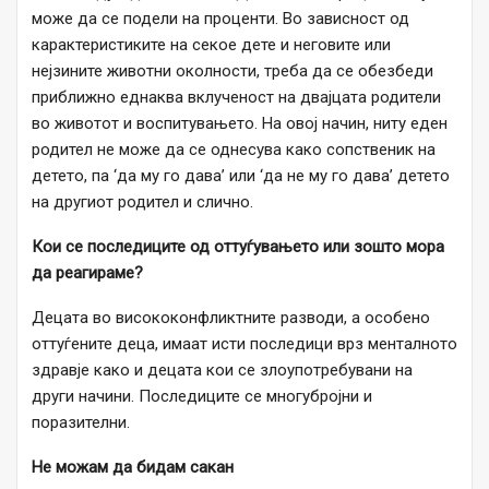
може да се подели на проценти. Во зависност од
карактеристиките на секое дете и неговите или
нејзините животни околности, треба да се обезбеди
приближно еднаква вклученост на двајцата родители
во животот и воспитувањето. На овој начин, ниту еден
родител не може да се однесува како сопственик на
детето, па ‘да му го дава’ или ‘да не му го дава’ детето
на другиот родител и слично.
Кои се последиците од оттуѓувањето или зошто мора
да реагираме?
Децата во висококонфликтните разводи, а особено
оттуѓените деца, имаат исти последици врз менталното
здравје како и децата кои се злоупотребувани на
други начини. Последиците се многубројни и
поразителни.
Не можам да бидам сакан