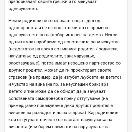
препознаваат своите грешки и го менуваат
однесувањето.
Некои родители не го сфаќаат својот дел од
одговорноста и не се подготвени да го променат
однесувањето во најдобар интерес на детето. Некои
од нив имаат проблеми од сопствените рани искуства
(недостаток на врска со нивниот родител / родители,
напуштање од родителите, занемарување,
злоставување), потоа имаат нерешено партнерство со
другиот родител, можат да ги проектираат своите
стравови (на пример, да ја изгубат љубовта на детето)
и чувство на вина (на пр. за неуспешен брак) врз
детето и тие може да се обидат да ја зачуваат
сопствената самодоверба преку оттуѓување (на
пример, јавно покажување дека другиот родител е
виновен за разводот и лошата врска). Кај родителите
кои оттуѓуваат почесто се наоѓаат нарушувања на
личноста (или барем елементи на нарушување на