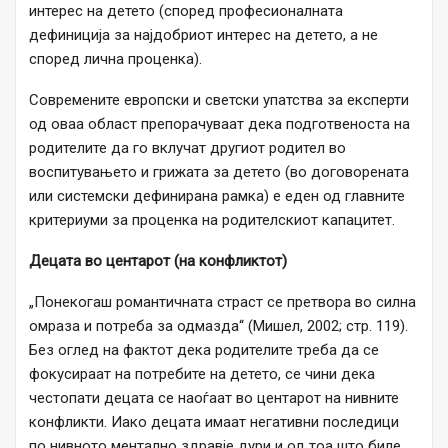
интерес на детето (според професионалната
дефиниција за најдобриот интерес на детето, а не
според лична проценка).
Современите европски и светски упатства за експерти
од оваа област препорачуваат дека подготвеноста на
родителите да го вклучат другиот родител во
воспитувањето и грижата за детето (во договорената
или системски дефинирана рамка) е еден од главните
критериуми за проценка на родителскиот капацитет.
Децата во центарот (на конфликтот)
„Понекогаш романтичната страст се претвора во силна
омраза и потреба за одмазда“ (Мишел, 2002; стр. 119).
Без оглед на фактот дека родителите треба да се
фокусираат на потребите на детето, се чини дека
честопати децата се наоѓаат во центарот на нивните
конфликти. Иако децата имаат негативни последици
по нивното ментално здравје дури и од тоа што биле