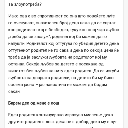
за злоупотреба?
Иако ова е во спротивност со она што повеќето луѓе
го очекуваат, значителен број деца нема да се свртат
кон родителот кој е безбеден, туку кон оној чија љубов
„треба да се заслуж“, родител кој би можел да го
напушти. Родителот кој оттуѓува го убедил детето дека
оттуѓениот родител не го сака и дека по секоја цена ќе
треба да ја заслужи љубовта на родителот кој му
останал. Секоја љубов за детето е посакана од
животот без љубов на ниту еден родител. Да се ​​изгуби
љубовта на двајцата родители, на детето би му било
сосема јасно – јас навистина не можам да бидам
сакан.
Барем дел од мене е лош
Еден родител континуирано изразува мислење дека
другиот родител е лош, дека не е добар, дека му е лут