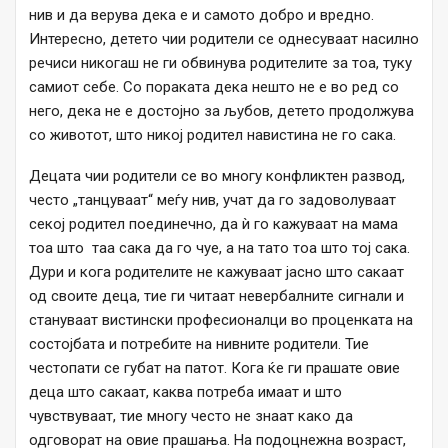
нив и да верува дека е и самото добро и вредно.
Интересно, детето чии родители се однесуваат насилно
речиси никогаш не ги обвинува родителите за тоа, туку
самиот себе. Со пораката дека нешто не е во ред со
него, дека не е достојно за љубов, детето продолжува
со животот, што никој родител навистина не го сака.
Децата чии родители се во многу конфликтен развод,
често „танцуваат“ меѓу нив, учат да го задоволуваат
секој родител поединечно, да ѝ го кажуваат на мама
тоа што таа сака да го чуе, а на тато тоа што тој сака.
Дури и кога родителите не кажуваат јасно што сакаат
од своите деца, тие ги читаат невербалните сигнали и
стануваат вистински професионалци во проценката на
состојбата и потребите на нивните родители. Тие
честопати се губат на патот. Кога ќе ги прашате овие
деца што сакаат, каква потреба имаат и што
чувствуваат, тие многу често не знаат како да
одговорат на овие прашања. На подоцнежна возраст,