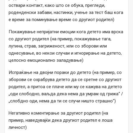
оствари контакт, како што се обука, прегледи,
роденденски забави, настинки, учење за тест баш кога
е време за поминување време со другиот родител)
Покажување непријатни емоции кога детето има врска
со другиот родител (на пример, покажување тага,
лутина, страв, загриженост, или со зборови или
однесување, во некои случаи и игнорирање на детето,
целосно емоционално заладување)
Испраќање на двојни пораки до детето (на пример, со
зборови се охрабрува детето да се сретне со другиот
родител, а притоа се плаче или му се кажува на детето
„оди слободно, ваљда дека нема да умрам од грижа“ /
„слобдно оди, нема да ти се случи ништо страшно“)
Негативно коментирање за другиот родител (на
пример, наведувајќи дека другиот родител е лоша
личност)