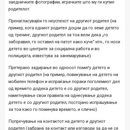
заедничките фотографии, играчките што му ги купил
родителот.
Пренагласувајќи го неуспехот на другиот родител (на
пример, кога едниот родител доцни да го земе детето
од тренинг, другиот родител за тоа вели дека „го
заборавил, го оставил на патот како куче“ итн., го носи
детето во центрите за социјална работа и во
полицијата, известува за занемарување)
Претерано задирање во односот помеѓу детето и
другиот родител (на пример, повикување на детето на
мобилен телефон и испраќање пораки поголемиот дел
од времето додека детето е со другиот родител,
наметнување свои правила на однесување додека
детето е со другиот родител, постојано испрашување
за тоа како го поминува времето, и слично)
Попречување на контактот на детето и другиот
родител (забрана за контакт или изговори за да не се