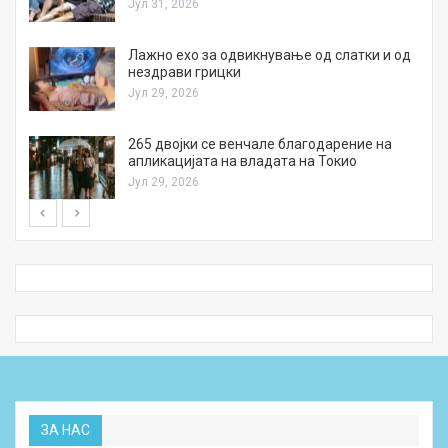
Јул 31, 2026
Лажно ехо за одвикнување од слатки и од
нездрави грицки
Јул 29, 2026
а
265 двојки се венчале благодарение на
апликацијата на владата на Токио
Јул 29, 2026
ЗА НАС