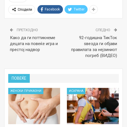
Facebook
Twitter
Сподели
ПРЕТХОДНО
СЛЕДНО
Како да ги поттикнеме
92-годишна ТикТок
децата на повеќе игра и
ѕвезда ги објави
престој надвор
правилата за нејзиниот
погреб (ВИДЕО)
ПОВЕЌЕ
ЖЕНСКИ ПРИКАЗНИ
ИСХРАНА