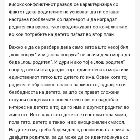
висококонфликтниот развод се карактеризира со
фактот дека родителите не успеваат да ги остават
настрана проблемите со партнерот и да изградат
родителска врска, туку продолжуваат со конфликтите
во кои потребите на детето паѓаат во втор план.
Важно е да се разбере дека само затоа што некој бил
„лош сопруг“ или „лоша сопруга“ не значи дека мора да
биде „лош родител“. И дури и ако тој е „лош родител“
според некои стандарди, тој е единствената мајка или
единствениот татко што детето го има. Освен кога тој
родител е објективно опасен за животот, здравјето и
безбедноста на детето, за што се прават сложени
стручни проценки во повеќе сектори, во најдобар
интерес на детето е тој да го има и другиот родител во
животот. Исто како што детето е генетски пола мама,
пола тато, детето е такво и во емоционален смисол.
На детето му треба барем дел од позитивната слика на
двајцата родители, за да може да се идентификува со