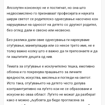
Апсолутен консензус не е постигнат, но она што
недвосмислено го признаваат професијата и науката
ширум светот се родителско однесување насочено кон
нарушување на односот на детето со другиот родител,
без оглед дали е свесно или несвесно.
Без разлика дали овие однесувања ги нарекуваме
отуѓување, манипулација или со некое трето име, не е
толку важно колку што е важно да ги препознаете и да
ги заштитите децата од нив.
Темата за отуѓување е исклучително тешка, емотивно
обоена и го покренува прашањето за личните
вредности, искуства, мислења и погледи на светот.
Исто така, отуѓувањето на детето често делува
контраинтуитивно на луѓето кои не се образовани и
искусни во оваа област. Луѓето не можат да разберат
како е можно „љубовта да биде прогласена за