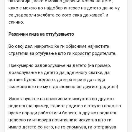
патологија“, како е можно „перење мозок на дете“,
како е можно во најдобар интерес на детето да не му
се „задоволи желбата со кого сака да живее“, и
слично.
Различни лица на оттуѓувањето
Во овој дел, накратко ќе ги објасниме најчестите
стратегии за отуѓување што ги користат родителите.
Прекумерно задоволување на детето (на пример,
дозволување на детето да јаде многу слатки, да
остане будно подолго, да игра игри и да гледа
филмови што не му е дозволено со другиот родител)
Изоставување на позитивните искуства со другиот
родител (на пример, едниот родител е отсутен подолго
време поради работа или болест, а другиот родител
целосно ги игнорира позитивните искуства што ги
имало детето со него, не го спомнува, ги отстранува