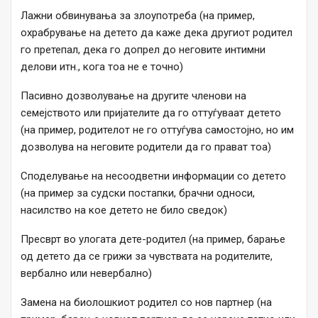
Лажни обвинувања за злоупотреба (на пример,
охрабрување на детето да каже дека другиот родител
го претепал, дека го допрел до неговите интимни
делови итн., кога тоа не е точно)
Пасивно дозволување на другите членови на
семејството или пријателите да го оттуѓуваат детето
(на пример, родителот не го оттуѓува самостојно, но им
дозволува на неговите родители да го прават тоа)
Споделување на несоодветни информации со детето
(на пример за судски постапки, брачни односи,
насилство на кое детето не било сведок)
Пресврт во улогата дете-родител (на пример, барање
од детето да се грижи за чувствата на родителите,
вербално или невербално)
Замена на биолошкиот родител со нов партнер (на