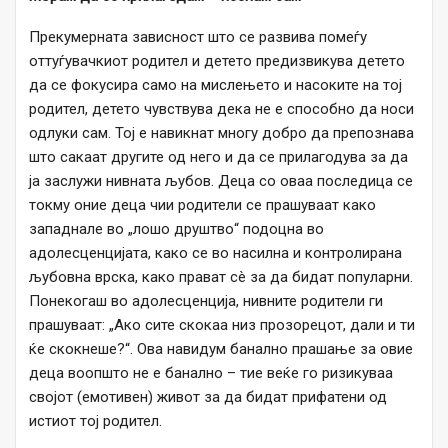
Прекумерната зависност што се развива помеѓу
оттуѓувачкиот родител и детето предизвикува детето
да се фокусира само на мислењето и насоките на тој
родител, детето чувствува дека не е способно да носи
одлуки сам. Тој е навикнат многу добро да препознава
што сакаат другите од него и да се прилагодува за да
ја заслужи нивната љубов. Деца со оваа последица се
токму оние деца чии родители се прашуваат како
западнале во „лошо друштво“ подоцна во
адолесценцијата, како се во насилна и контролирана
љубовна врска, како прават сè за да бидат популарни.
Понекогаш во адолесценција, нивните родители ги
прашуваат: „Ако сите скокаа низ прозорецот, дали и ти
ќе скокнеше?“. Ова навидум банално прашање за овие
деца воопшто не е банално – тие веќе го ризикуваа
својот (емотивен) живот за да бидат прифатени од
истиот тој родител.