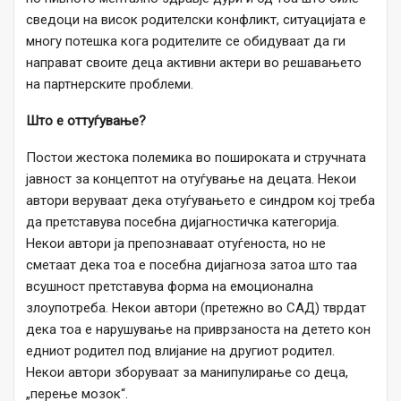
сведоци на висок родителски конфликт, ситуацијата е
многу потешка кога родителите се обидуваат да ги
направат своите деца активни актери во решавањето
на партнерските проблеми.
Што е оттуѓување?
Постои жестока полемика во пошироката и стручната
јавност за концептот на отуѓување на децата. Некои
автори веруваат дека отуѓувањето е синдром кој треба
да претставува посебна дијагностичка категорија.
Некои автори ја препознаваат отуѓеноста, но не
сметаат дека тоа е посебна дијагноза затоа што таа
всушност претставува форма на емоционална
злоупотреба. Некои автори (претежно во САД) тврдат
дека тоа е нарушување на приврзаноста на детето кон
едниот родител под влијание на другиот родител.
Некои автори зборуваат за манипулирање со деца,
„перење мозок“.