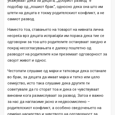
укажуваат дека за децата, „добриот развод“ е
подобар од „лошиот брак“, односно дека она што им
штети на децата е токму родителскиот конфликт, а не
самиот развод.
Наместо тоа, ставањето на товарот на нивната лична
несреќа врз децата испраќајќи им порака дека тие се
одговорни за тоа што родителите остануваат заедно и
покрај несогласувањата е далеку поштетно од
разводот на родителите кои преземаат одговорност за
својот живот и однос.
Честопати слушаме од мајки и татковци дека останале
во брак, за децата да имаат мајка и татко или цело
семејство, исто така слушаме дека другите ги
советувале да го сторат тоа и дека се чувствуваат
виновни кога размислуваат за развод. Затоа е важно
за нас да нагласиме јасно и недвосмислено –
родителскиот конфликт, а особено сведочењето на
семејно насилство и чувството на одговорност за