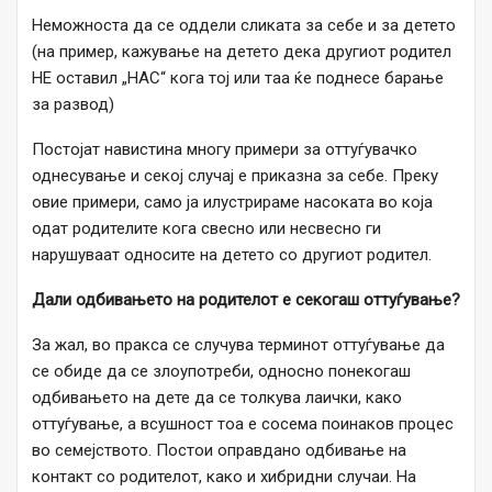
Неможноста да се оддели сликата за себе и за детето
(на пример, кажување на детето дека другиот родител
НЕ оставил „НАС“ кога тој или таа ќе поднесе барање
за развод)
Постојат навистина многу примери за оттуѓувачко
однесување и секој случај е приказна за себе. Преку
овие примери, само ја илустрираме насоката во која
одат родителите кога свесно или несвесно ги
нарушуваат односите на детето со другиот родител.
Дали одбивањето на родителот е секогаш оттуѓување?
За жал, во пракса се случува терминот оттуѓување да
се обиде да се злоупотреби, односно понекогаш
одбивањето на дете да се толкува лаички, како
оттуѓување, а всушност тоа е сосема поинаков процес
во семејството. Постои оправдано одбивање на
контакт со родителот, како и хибридни случаи. На