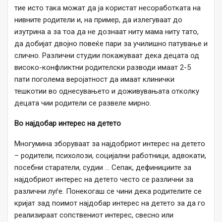
тие исто така можат да ја користат несоработката на
нивните родители и, на пример, да излегуваат до
изутрина а за тоа да не дознаат ниту мама ниту тато,
да добијат двојно повеќе пари за училишно патување и
слично. Различни студии покажуваат дека децата од
високо-конфликтни родителски разводи имаат 2-5
пати поголема веројатност да имаат клинички
тешкотии во однесувањето и доживувањата отколку
децата чии родители се развеле мирно.
Во најдобар интерес на детето
Многумина зборуваат за најдобриот интерес на детето
– родители, психолози, социјални работници, адвокати,
посебни старатели, судии … Сепак, дефинициите за
најдобриот интерес на детето често се различни за
различни луѓе. Понекогаш се чини дека родителите се
кријат зад поимот најдобар интерес на детето за да го
реализираат сопствениот интерес, свесно или