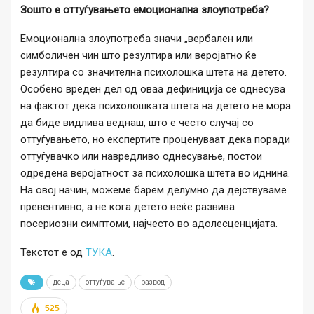
Зошто е оттуѓувањето емоционална злоупотреба?
Емоционална злоупотреба значи „вербален или
симболичен чин што резултира или веројатно ќе
резултира со значителна психолошка штета на детето.
Особено вреден дел од оваа дефиниција се однесува
на фактот дека психолошката штета на детето не мора
да биде видлива веднаш, што е често случај со
оттуѓувањето, но експертите проценуваат дека поради
оттуѓувачко или навредливо однесување, постои
одредена веројатност за психолошка штета во иднина.
На овој начин, можеме барем делумно да дејствуваме
превентивно, а не кога детето веќе развива
посериозни симптоми, најчесто во адолесценцијата.
Текстот е од
ТУКА
.
деца
оттуѓување
развод
525