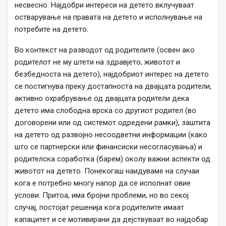
несвесно. Најдобри интереси на детето вклучуваат
остварување на правата на детето и исполнување на
потребите на детето.
Во контекст на разводот од родителите (освен ако
родителот не му штети на здравјето, животот и
безбедноста на детето), најдобриот интерес на детето
се постигнува преку достапноста на двајцата родители,
активно охрабрување од двајцата родители дека
детето има слободна врска со другиот родител (во
договорени или од системот одредени рамки), заштита
на детето од развојно несоодветни информации (како
што се партнерски или финансиски несогласувања) и
родителска соработка (барем) околу важни аспекти од
животот на детето. Понекогаш наидуваме на случаи
кога е потребно многу напор да се исполнат овие
услови. Притоа, има бројни проблеми, но во секој
случај, постојат решенија кога родителите имаат
капацитет и се мотивирани да дејствуваат во најдобар