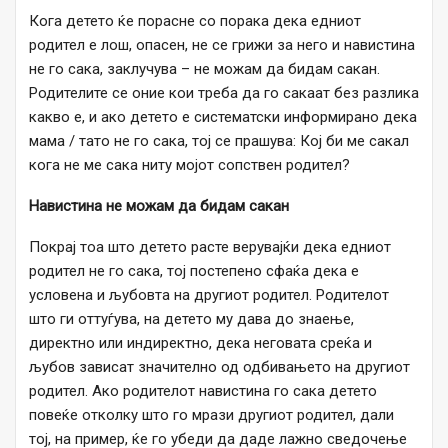
Кога детето ќе порасне со порака дека едниот
родител е лош, опасен, не се грижи за него и навистина
не го сака, заклучува – не можам да бидам сакан.
Родителите се оние кои треба да го сакаат без разлика
какво е, и ако детето е систематски информирано дека
мама / тато не го сака, тој се прашува: Кој би ме сакал
кога не ме сака ниту мојот сопствен родител?
Навистина не можам да бидам сакан
Покрај тоа што детето расте верувајќи дека едниот
родител не го сака, тој постепено сфаќа дека е
условена и љубовта на другиот родител. Родителот
што ги оттуѓува, на детето му дава до знаење,
директно или индиректно, дека неговата среќа и
љубов зависат значително од одбивањето на другиот
родител. Ако родителот навистина го сака детето
повеќе отколку што го мрази другиот родител, дали
тој, на пример, ќе го убеди да даде лажно сведочење