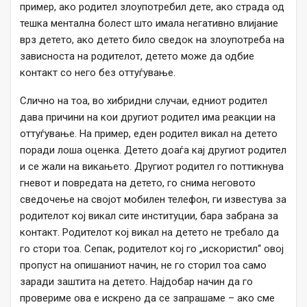
пример, ако родител злоупотребил дете, ако страда од
тешка ментална болест што имала негативно влијание
врз детето, ако детето било сведок на злоупотреба на
зависноста на родителот, детето може да одбие
контакт со него без оттуѓување.
Слично на тоа, во хибридни случаи, едниот родител
дава причини на кои другиот родител има реакции на
оттуѓување. На пример, еден родител викал на детето
поради лоша оценка. Детето доаѓа кај другиот родител
и се жали на викањето. Другиот родител го поттикнува
гневот и повредата на детето, го снима неговото
сведочење на својот мобилен телефон, ги известува за
родителот кој викал сите институции, бара забрана за
контакт. Родителот кој викал на детето не требало да
го стори тоа. Сепак, родителот кој го „искористил“ овој
пропуст на опишаниот начин, не го сторил тоа само
заради заштита на детето. Најдобар начин да го
провериме ова е искрено да се запрашаме – ако сме