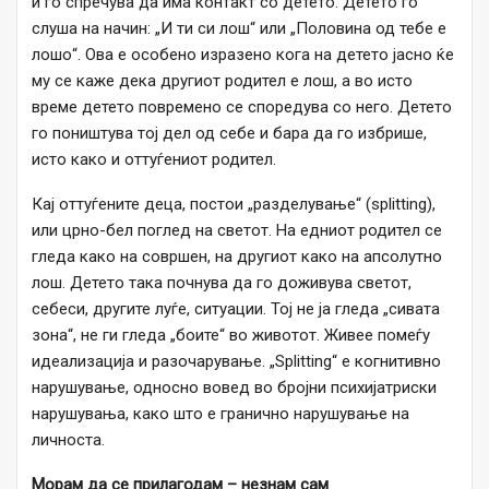
и го спречува да има контакт со детето. Детето го
слуша на начин: „И ти си лош“ или „Половина од тебе е
лошо“. Ова е особено изразено кога на детето јасно ќе
му се каже дека другиот родител е лош, а во исто
време детето повремено се споредува со него. Детето
го поништува тој дел од себе и бара да го избрише,
исто како и оттуѓениот родител.
Кај оттуѓените деца, постои „разделување“ (splitting),
или црно-бел поглед на светот. На едниот родител се
гледа како на совршен, на другиот како на апсолутно
лош. Детето така почнува да го доживува светот,
себеси, другите луѓе, ситуации. Тој не ја гледа „сивата
зона“, не ги гледа „боите“ во животот. Живее помеѓу
идеализација и разочарување. „Splitting“ е когнитивно
нарушување, односно вовед во бројни психијатриски
нарушувања, како што е гранично нарушување на
личноста.
Морам да се прилагодам – ​​незнам сам