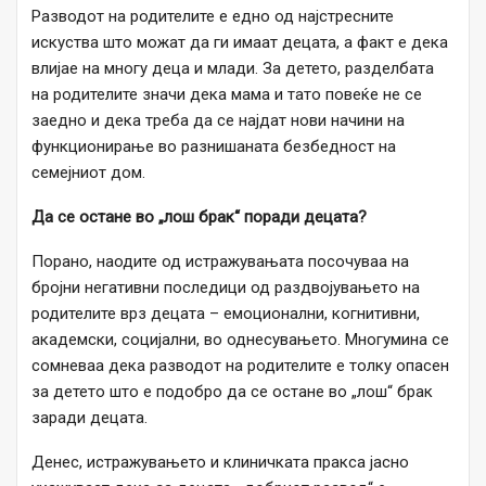
Разводот на родителите е едно од најстресните
искуства што можат да ги имаат децата, а факт е дека
влијае на многу деца и млади. За детето, разделбата
на родителите значи дека мама и тато повеќе не се
заедно и дека треба да се најдат нови начини на
функционирање во разнишаната безбедност на
семејниот дом.
Да се остане во „лош брак“ поради децата?
Порано, наодите од истражувањата посочуваа на
бројни негативни последици од раздвојувањето на
родителите врз децата – емоционални, когнитивни,
академски, социјални, во однесувањето. Многумина се
сомневаа дека разводот на родителите е толку опасен
за детето што е подобро да се остане во „лош“ брак
заради децата.
Денес, истражувањето и клиничката пракса јасно