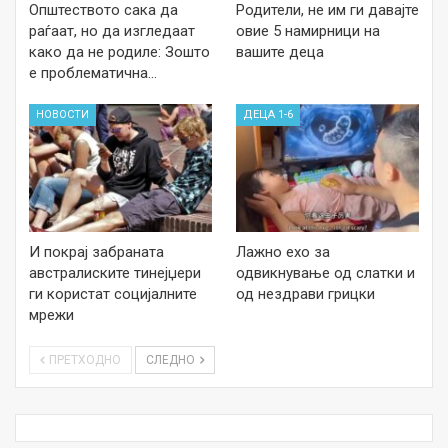
Општеството сака да
Родители, не им ги давајте
раѓаат, но да изгледаат
овие 5 намирници на
како да не родиле: Зошто
вашите деца
е проблематична…
НОВОСТИ
ДЕЦА 1-6
И покрај забраната
Лажно ехо за
австралиските тинејџери
одвикнување од слатки и
ги користат социјалните
од нездрави грицки
мрежи
ПРЕТХОДНО
СЛЕДНО