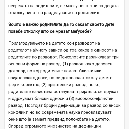
несреќата на родителите, се многу поштетни за децата
отколку чинот на разделување на родителите.
Зошто е важно родителите да го сакаат своето дете
повеќе отколку што се мразат меѓусебе?
Прилагодувањето на детето кон разводот на
родителот најмногу зависи од тоа какoв e односот на
родителите по разводот. Психолозите разликуваат три
основни форми на развод: (1) развод како деловен
договор, во кој родителите немаат блиски или
пријателски односи, но се договараат околу детето
фер и коректно; (2) пријателски развод, во кој
родителите навистина остануваат пријатели, се дружат
и одржуваат блиски односи и (3) висококонфликтен
развод. Постојат бројни дефиниции за развод со висок
конфликт, но во современата наука преовладуваат
оние што ја земаат предвид положбата на детето.
Според огромното мнозинство на дефиниции,