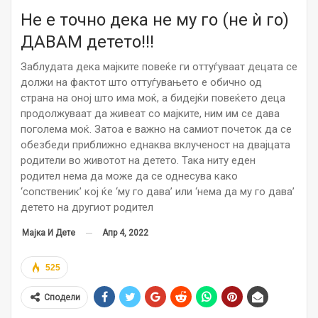
Не е точно дека не му го (не ѝ го)
ДАВАМ детето!!!
Заблудата дека мајките повеќе ги оттуѓуваат децата се
должи на фактот што оттуѓувањето е обично од
страна на оној што има моќ, а бидејќи повеќето деца
продолжуваат да живеат со мајките, ним им се дава
поголема моќ. Затоа е важно на самиот почеток да се
обезбеди приближно еднаква вклученост на двајцата
родители во животот на детето. Така ниту еден
родител нема да може да се однесува како
‘сопственик’ кој ќе ‘му го дава’ или ‘нема да му го дава’
детето на другиот родител
Апр 4, 2022
Мајка И Дете
525
Сподели