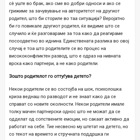
сè уште во брак, ако сме во добри односи и ако се
грижиме за зачувување на авторитетот на другиот
родител, што би сториле во таа ситуација? Веројатно
би го повикале другиот родител, ќе видиме што се
случило и ќе разговараме за тоа како да реагираме
посоодветно во иднина. Единствената разлика во овој
случај е тоа што родителите се во процес на
висококонфликтен развод, што е одраз на нивната
врска како партнери, а не како родители.
Зошто родителот го оттуѓува детето?
Некои родители се во состојба на шок, психолошка
криза веднаш по разводот и не знаат како да се
справат со новите околности. Некои родители имале
толку мачен партнерски однос што не можат да се
одделат од сопствените емоции, но сакаат активно да
работат на себе. Тие несвесно му штетат на детето, но
со текот на времето и стручната поддршка ги