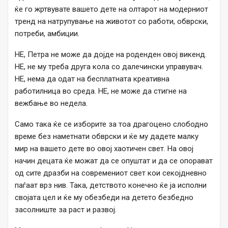
ќе го жртвувате вашето дете на олтарот на модерниот
тренд на натрупување на животот со работи, обврски,
потреби, амбиции.
НЕ, Петра не може да дојде на роденден овој викенд.
НЕ, не му треба друга кола со далечински управувач.
НЕ, нема да одат на бесплатната креативна
работилница во среда. НЕ, не може да стигне на
вежбање во недела.
Само така ќе се изборите за тоа драгоцено слободно
време без наметнати обврски и ќе му дадете малку
мир на вашето дете во овој хаотичен свет. На овој
начин децата ќе можат да се опуштат и да се опорават
од сите дразби на современиот свет кои секојдневно
паѓаат врз нив. Така, детството конечно ќе ја исполни
својата цел и ќе му обезбеди на детето безбедно
засолниште за раст и развој.