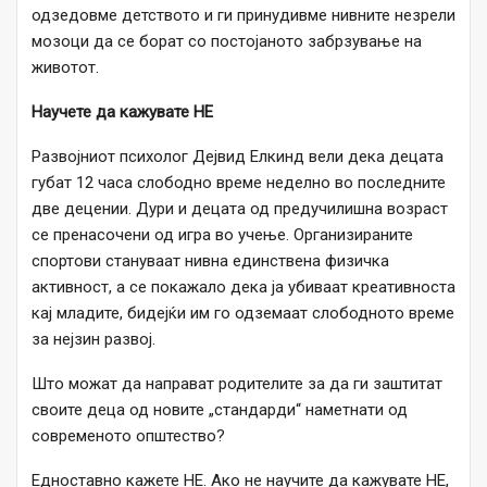
одзедовме детството и ги принудивме нивните незрели
мозоци да се борат со постојаното забрзување на
животот.
Научете да кажувате НЕ
Развојниот психолог Дејвид Елкинд вели дека децата
губат 12 часа слободно време неделно во последните
две децении. Дури и децата од предучилишна возраст
се пренасочени од игра во учење. Организираните
спортови стануваат нивна единствена физичка
активност, а се покажало дека ја убиваат креативноста
кај младите, бидејќи им го одземаат слободното време
за нејзин развој.
Што можат да направат родителите за да ги заштитат
своите деца од новите „стандарди“ наметнати од
современото општество?
Едноставно кажете НЕ. Ако не научите да кажувате НЕ,