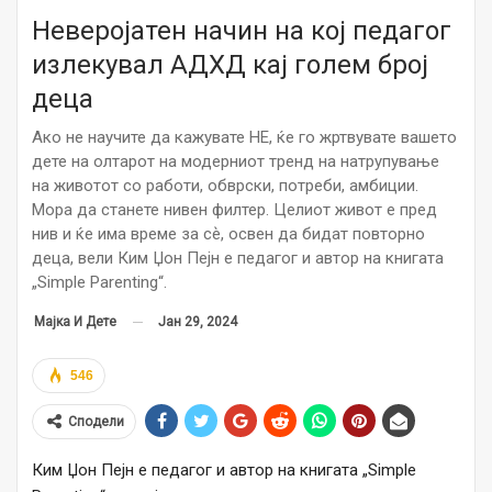
Неверојатен начин на кој педагог
излекувал АДХД кај голем број
деца
Ако не научите да кажувате НЕ, ќе го жртвувате вашето
дете на олтарот на модерниот тренд на натрупување
на животот со работи, обврски, потреби, амбиции.
Мора да станете нивен филтер. Целиот живот е пред
нив и ќе има време за сѐ, освен да бидат повторно
деца, вели Ким Џон Пејн е педагог и автор на книгата
„Simple Parenting“.
Јан 29, 2024
Мајка И Дете
546
Сподели
Ким Џон Пејн е педагог и автор на книгата „Simple