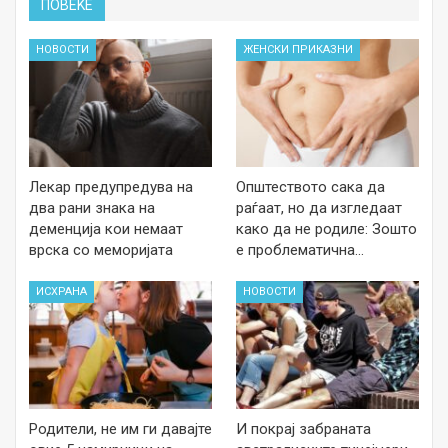
ПОВЕЌЕ
НОВОСТИ
ЖЕНСКИ ПРИКАЗНИ
Лекар предупредува на
Општеството сака да
два рани знака на
раѓаат, но да изгледаат
деменција кои немаат
како да не родиле: Зошто
врска со меморијата
е проблематична…
ИСХРАНА
НОВОСТИ
Родители, не им ги давајте
И покрај забраната