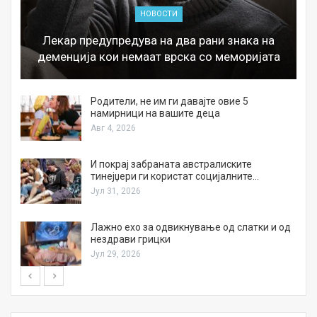
НОВОСТИ
Лекар предупредува на два рани знака на
деменција кои немаат врска со меморијата
а
Родители, не им ги давајте овие 5
намирници на вашите деца
Авг 4, 2026
И покрај забраната австралиските
тинејџери ги користат социјалните…
Јул 31, 2026
Лажно ехо за одвикнување од слатки и од
нездрави грицки
Јул 29, 2026