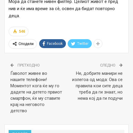
Мора да станете нивен филтер. Целиот живот е пред
нив и ќе има време за сѐ, освен да бидат повторно
деца.
546
Facebook
Twitter
Сподели
ПРЕТХОДНО
СЛЕДНО
Ѓаволот живее во
Не, добрите манири не
нашите телефони!
излегоа од мода: Ова се
Моментот кога ќе му го
правила кои сите деца
дадете на детето првиот
треба да ги знаат, но
смартфон, ќе му ставите
нема кој да ги подучи
крај на неговото
детство