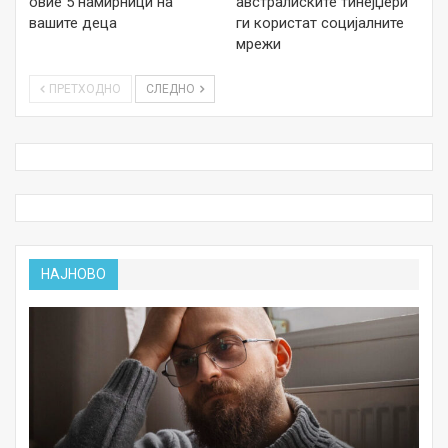
овие 5 намирници на
австралиските тинејџери
вашите деца
ги користат социјалните
мрежи
ПРЕТХОДНО
СЛЕДНО
НАЈНОВО