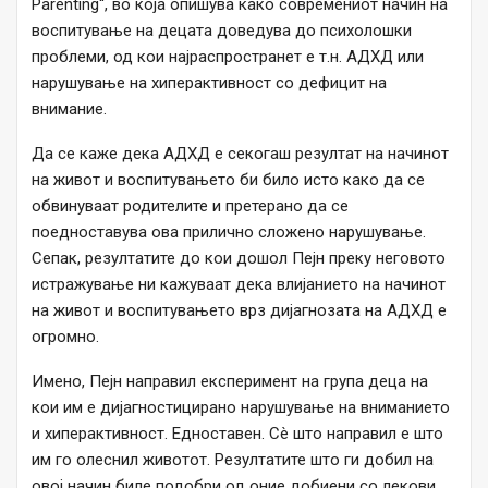
Parenting“, во која опишува како современиот начин на
воспитување на децата доведува до психолошки
проблеми, од кои најраспространет е т.н. АДХД или
нарушување на хиперактивност со дефицит на
внимание.
Да се ​​каже дека АДХД е секогаш резултат на начинот
на живот и воспитувањето би било исто како да се
обвинуваат родителите и претерано да се
поедноставува ова прилично сложено нарушување.
Сепак, резултатите до кои дошол Пејн преку неговото
истражување ни кажуваат дека влијанието на начинот
на живот и воспитувањето врз дијагнозата на АДХД е
огромно.
Имено, Пејн направил експеримент на група деца на
кои им е дијагностицирано нарушување на вниманието
и хиперактивност. Едноставен. Сè што направил е што
им го олеснил животот. Резултатите што ги добил на
овој начин биле подобри од оние добиени со лекови