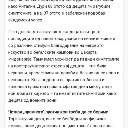
како Риталин. Дури 68 отсто од децата ги изгубиле
симптомите, а кај 37 отсто е забележан подобар
академски успех.
Пејн дошол до заклучок дека децата ги трпат
последиците од преоптоварување на нивните животи
со различни стимули благодарение на неговото
искуство во бегалските кампови во Џакарта,
Индонезија. Таму имал можност да ги види симптомите
на посттрауматскиот стрес кај децата – тие биле
нервозни, преосетливи на дразби и бегале од сѐ ново и
непознато. Кога подоцна се вратил во Англија и
започнал приватна пракса, сфатил дека многу деца
кои доаѓаат кај него – ги имаат истите симптоми како
децата од воените зони!
Четири „премногу“ против кои треба да се бориме
Тој заклучил дека, иако се безбедни во физичка
смисла, овие деца живеат во „ментална“ воена зона