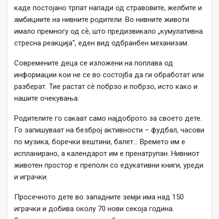
каде постојано трпат напади од стравовите, желбите и
амбициите на нивните родители. Во нивните животи
имало премногу од сѐ, што предизвикало „кумулативна
стресна реакција“, еден вид одбранбен механизам.
Современите деца се изложени на поплава од
информации кои не се во состојба да ги обработат или
разберат. Тие растат сѐ побрзо и побрзо, исто како и
нашите очекувања.
Родителите го сакаат само најдоброто за своето дете.
Го запишуваат на безброј активности – фудбал, часови
по музика, боречки вештини, балет… Времето им е
испланирано, а календарот им е пренатрупан. Нивниот
животен простор е преполн со едукативни книги, уреди
и играчки.
Просечното дете во западните земји има над 150
играчки и добива околу 70 нови секоја година.