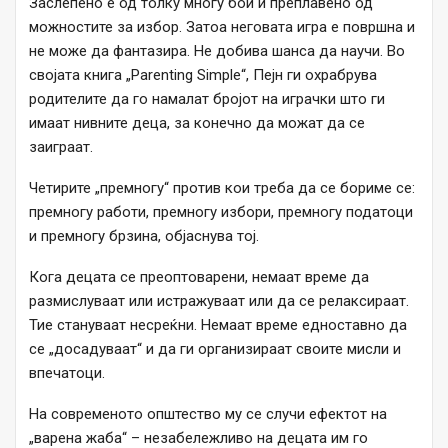
Заслепено е од толку многу бои и преплавено од
можностите за избор. Затоа неговата игра е површна и
не може да фантазира. Не добива шанса да научи. Во
својата книга „Parenting Simple“, Пејн ги охрабрува
родителите да го намалат бројот на играчки што ги
имаат нивните деца, за конечно да можат да се
заиграат.
Четирите „премногу“ против кои треба да се бориме се:
премногу работи, премногу избори, премногу податоци
и премногу брзина, објаснува тој.
Кога децата се преоптоварени, немаат време да
размислуваат или истражуваат или да се релаксираат.
Тие стануваат несреќни. Немаат време едноставно да
се „досадуваат“ и да ги организираат своите мисли и
впечатоци.
На современото општество му се случи ефектот на
„варена жаба“ – незабележливо на децата им го