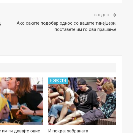
СЛЕДНО
д
Ако сакате подобар однос со вашите тинејџери,
поставете им го ова прашање
а
НОВОСТИ
е им ги давајте овие
И покрај забраната