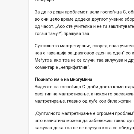
За да го реши проблемот, вели госпоѓица С, о
во очи цело време додека другиот ученик збору
од часот. „Ако сте учителка и не ги заштитува
тогаш таму?“, прашува таа.
Суптилното малтретирање, според оваа учителк
неа е гаранција за „разговор еден на еден“ со 
Меѓутоа, ако тоа не се случи, таа вклучува и 
коментар е „неприфатлив“.
Познато им е на многумина
Видеото на госпоѓица С. доби доста коментари
овој тип на малтретирање, а некои го раскажу
малтретирање, главно од луѓе кои биле жртви.
„Суптилното малтретирање е огромен проблем“,
што навистина можеш да забележиш такво суп
кажуваа дека тоа не се случува кога се обидув