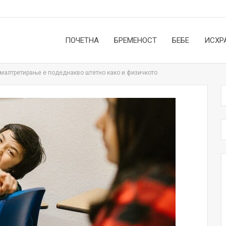
ПОЧЕТНА
БРЕМЕНОСТ
БЕБЕ
ИСХР
малтретирање е подеднакво штетно како и физичкото
НОВОСТИ