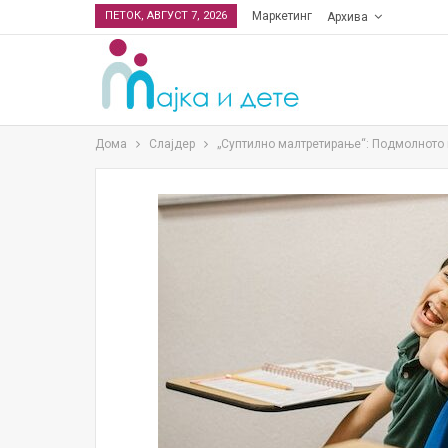
ПЕТОК, АВГУСТ 7, 2026
Маркетинг
Архива
Дома
Слајдер
„Суптилно малтретирање“: Подмолното 