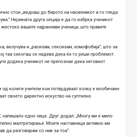
бично стои „веднаш до бирото на насилникот и го гледа
ва.“ Нејзината друга опција е да го избрка ученикот
те жестоко вашите најранливи ученици, што правите
а, вклучува и „расизам, сексизам, хомофобија“, што за
кој таа секогаш се надева дека ќе го реши проблемот.
други додека ученикот не препознае дека неговиот
 од колеги учители кои потврдуваат колку е вообичаен
ваат своето директно искуство на суптилно
 напишало едно лице. Друг додал: „Многу ми е мило
тилно малтретирање. Моите наставници активно ми
ав да разговарам со нив за тоа“.