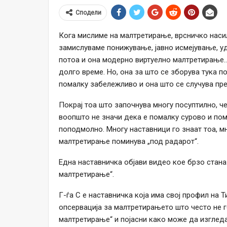
Сподели
Кога мислиме на малтретирање, врсничко насилс
замислуваме понижување, јавно исмејување, уд
потоа и она модерно виртуелно малтретирање… 
долго време. Но, она за што се зборува тука 
помалку забележливо и она што се случува пре
Покрај тоа што започнува многу посуптилно, че
воопшто не значи дека е помалку сурово и по
поподмолно. Многу наставници го знаат тоа, мн
малтретирање поминува „под радарот“.
Една наставничка објави видео кое брзо стана 
малтретирање“.
Г-ѓа С е наставничка која има свој профил на Ти
опсервација за малтретирањето што често не го
малтретирање“ и појасни како може да изгледа