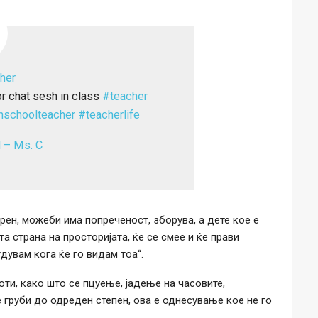
her
or chat sesh in class
#teacher
hschoolteacher
#teacherlife
d – Ms. C
арен, можеби има попреченост, зборува, а дете кое е
та страна на просторијата, ќе се смее и ќе прави
дувам кога ќе го видам тоа“.
оти, како што се пцуење, јадење на часовите,
се груби до одреден степен, ова е однесување кое не го