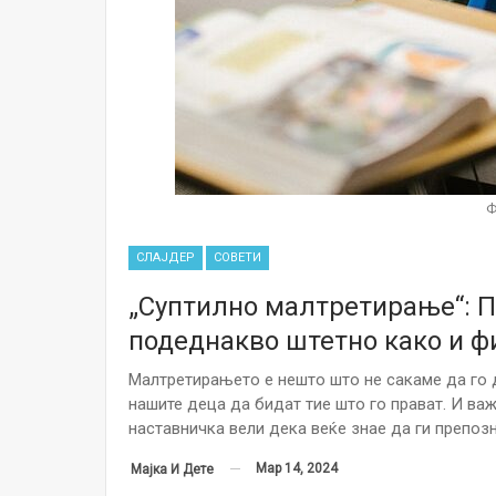
Ф
СЛАЈДЕР
СОВЕТИ
„Суптилно малтретирање“: 
подеднакво штетно како и ф
Малтретирањето е нешто што не сакаме да го д
нашите деца да бидат тие што го прават. И важ
наставничка вели дека веќе знае да ги препоз
Мар 14, 2024
Мајка И Дете