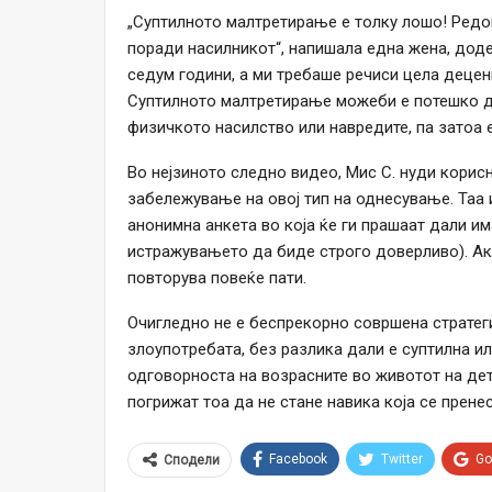
„Суптилното малтретирање е толку лошо! Редо
поради насилникот“, напишала една жена, доде
седум години, а ми требаше речиси цела децен
Суптилното малтретирање можеби е потешко да
физичкото насилство или навредите, па затоа 
Во нејзиното следно видео, Мис С. нуди корисн
забележување на овој тип на однесување. Таа 
анонимна анкета во која ќе ги прашаат дали има
истражувањето да биде строго доверливо). Ако
повторува повеќе пати.
Очигледно не е беспрекорно совршена стратеги
злоупотребата, без разлика дали е суптилна ил
одговорноста на возрасните во животот на дет
погрижат тоа да не стане навика која се прене
Facebook
Twitter
Go
Сподели