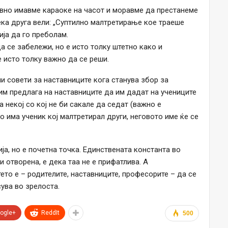
вно имавме караоке на часот и моравме да престанеме
ка друга вели: „Суптилно малтретирање кое траеше
ија да го преболам.
 се забележи, но е исто толку штетно како и
е исто толку важно да се реши.
и совети за наставниците кога станува збор за
им предлага на наставниците да им дадат на учениците
 некој со кој не би сакале да седат (важно е
 има ученик кој малтретирал други, неговото име ќе се
ја, но е почетна точка. Единствената константа во
и отворена, е дека таа не е прифатлива. А
ето е – родителите, наставниците, професорите – да се
сува во зрелоста.
ogle+
ReddIt
500