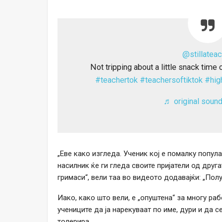
@stillateac
Not tripping about a little snack time 
#teachertok
#teachersoftiktok
#hig
♬ original soun
„Еве како изгледа. Ученик кој е помалку попул
насилник ќе ги гледа своите пријатели од друга
гримаси“, вели таа во видеото додавајќи: „Полу
Иако, како што вели, е „опуштена“ за многу раб
учениците да ја нарекуваат по име, дури и да 
толерира.