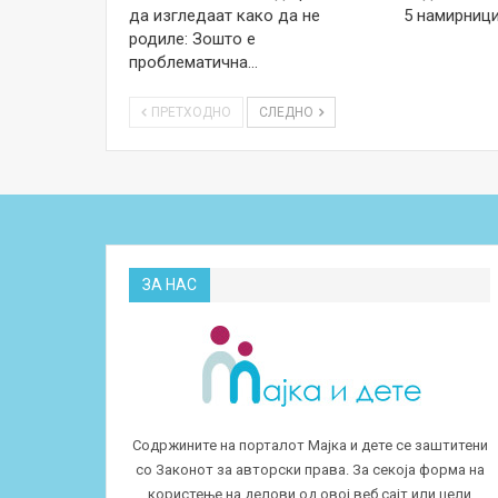
да изгледаат како да не
5 намирници
родиле: Зошто е
проблематична…
ПРЕТХОДНО
СЛЕДНО
ЗА НАС
Содржините на порталот Мајка и дете се заштитени
со Законот за авторски права. За секоја форма на
користење на делови од овој веб сајт или цели