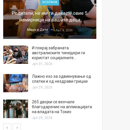
ИСХРАНА
„Џонс
Родители, не им ги давајте овие 5
обесштет
намирници на вашите деца
тв
Мајка и Дете
М
Авг 4, 2026
И покрај забраната
австралиските тинејџери ги
користат социјалните…
Јул 31, 2026
Лажно ехо за одвикнување од
слатки и од нездрави грицки
Јул 29, 2026
265 двојки се венчале
благодарение на апликацијата
на владата на Токио
Јул 29, 2026