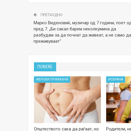
ПРЕТХОДНО
Марко Виденовиќ, музичар од 7 години, поет о
пред 7: „Би сакал барем неколкумина да
разбудам за да почнат да живеат, а не само д
преживуваат“
ПОВЕЌЕ
ЖЕНСКИ ПРИКАЗНИ
ИСХРАНА
Општеството сака да раѓаат, но
Родители, н