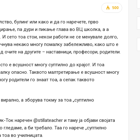
500
тво, булинг или како и да го наречете, прво
ирање, па дури и пикање глава во ВЦ школка, а а
И сето тоа стои, некои работи не се менувале долго,
почнува некако многу помалку забележливо, како што е
д очите на другите – наставници, професори, родители.
сто е всушност многу суптилно до крајот. И тоа
малку опасно. Таквото малтретирање е всушност многу
огу родители го знаат тоа, а сепак таквото
вирално, а зборува токму за тоа „суптилно
к-Ток наречен @stillateacher и таму ја објави својата
 гледаме, а би требало. Таа го нарече „суптилно
 тоа во училницата.