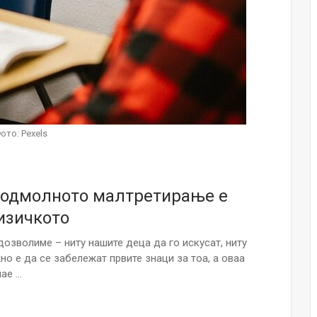
Малолетниците ќе бидат офлајн до
15-тата година: Франција воведе
забрана за…
Мајка и Дете
Јул 23, 2026
Нов тест од крвта би можел да го
открие ризикот од Алцхајмер
ото: Pexels
многу…
Јул 22, 2026
Австралијка роди четири
Подмолното малтретирање е
идентични ќерки: Чудо што се
случува еднаш на…
изичкото
Јул 21, 2026
озволиме – ниту нашите деца да го искусат, ниту
И многу среќа не е на арно! Жена
но е да се забележат првите знаци за тоа, а оваа
завршила на Итна помош по
нае …
свадбата на…
Јул 20, 2026