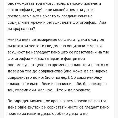
овозможуваат тоа многу лесно, целосно изменети
фотографии од луѓе кои можеби нема ни да ги
препознаеме ако најчесто ги гледаме само на
социјалните мрежи и ретушираните фотографии… Има
ли крај на ова?
Некако веќе се помиривме со фактот дека многу од
лицата кои често ги гледаме на социјалните мрежи
всушност не изгледаат како што се претставени на тие
фотографии – и видеа. Брзите филтри кои
овозможуваат целосна промена на лицето и телото го
доведоа тоа до совршенство (ако може да се нарече
совршенство во кој било поглед). Со само неколку
кликања ќе имате бели и правилни заби, беспрекорен
тен, големи очи, мал нос… Што и да посакате.
Во одреден момент, се крена голема врева за фактот
дека овие филтри се користат и често се гледаат како
пример за нашите деца, особено децата во