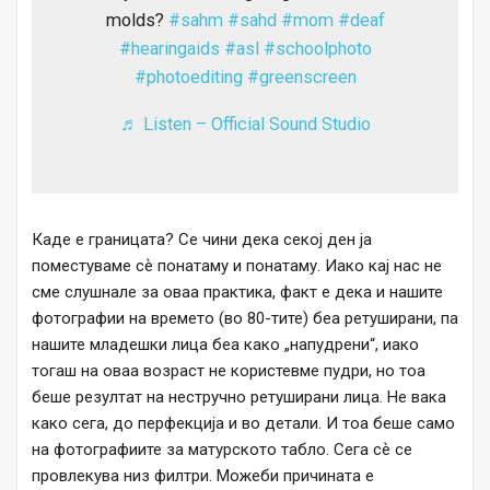
molds?
#sahm
#sahd
#mom
#deaf
#hearingaids
#asl
#schoolphoto
#photoediting
#greenscreen
♬ Listen – Official Sound Studio
Каде е границата? Се чини дека секој ден ја
поместуваме сѐ понатаму и понатаму. Иако кај нас не
сме слушнале за оваа практика, факт е дека и нашите
фотографии на времето (во 80-тите) беа ретуширани, па
нашите младешки лица беа како „напудрени“, иако
тогаш на оваа возраст не користевме пудри, но тоа
беше резултат на нестручно ретуширани лица. Не вака
како сега, до перфекција и во детали. И тоа беше само
на фотографиите за матурското табло. Сега сѐ се
провлекува низ филтри. Можеби причината е