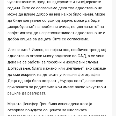
чувствителните, пред тинејџерските и тинејџерските
години. Сите се согласивме дека тоа едноставно не
може да влијае добро на нив на кој било начин. Може
да биде шегување со уши од зајаче, може да биде
„испробување“ на необични очила, но „пеглањето“ на
својот изглед до непрепознатливост едноставно не е
добра опција за децата. Сите се согласивме.
Или не сите? Имено, се појави нов, необичен тренд кој
едноставно згрози многу родители во САД, а се чини
дека не се работи за посебни и изолирани случаи.
Дотерување, благо кажано, или „пеглање“, ако сакаме
да сме искрени, на детските училишни фотографии.
Деца од која било возраст. „Њујорк пост“ ја пренесе
приказната за родителите кои имале вакво искуство и
решиле да реагираат.
Мајката Џенифер Грин била изненадена кога ја
отворила понудата со цената за школската