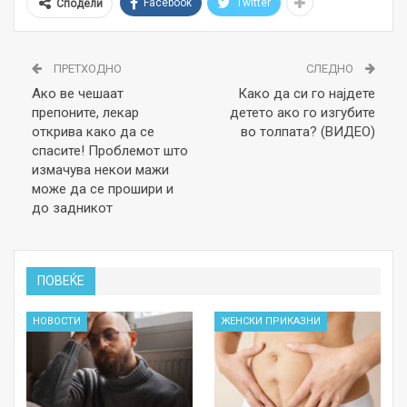
Facebook
Twitter
Сподели
ПРЕТХОДНО
СЛЕДНО
Ако ве чешаат
Како да си го најдете
препоните, лекар
детето ако го изгубите
открива како да се
во толпата? (ВИДЕО)
спасите! Проблемот што
измачува некои мажи
може да се прошири и
до задникот
ПОВЕЌЕ
НОВОСТИ
ЖЕНСКИ ПРИКАЗНИ