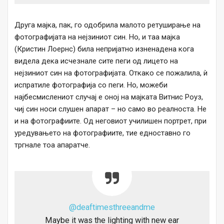
Друга мајка, пак, го одобрила малото ретуширање на
фотографијата на нејзиниот син. Но, и таа мајка
(Кристин Лоернс) била непријатно изненадена кога
видела дека исчезнале сите пеги од лицето на
нејзиниот син на фотографијата. Откако се пожалила, ѝ
испратиле фотографија со пеги. Но, можеби
најбесмислениот случај е оној на мајката Витнис Роуз,
чиј син носи слушен апарат – но само во реалноста. Не
и на фотографиите. Од неговиот училишен портрет, при
уредувањето на фотографиите, тие едноставно го
тргнале тоа апаратче.
@deaftimesthreeandme
Maybe it was the lighting with new ear