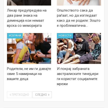
Лекар предупредува на
Општеството сака да
два рани знака на
раѓаат, но да изгледаат
деменција кои немаат
како да не родиле: Зошто
врска со меморијата
е проблематична…
ИСХРАНА
НОВОСТИ
Родители, не им ги давајте
И покрај забраната
овие 5 намирници на
австралиските тинејџери
вашите деца
ги користат социјалните
мрежи
ПРЕТХОДНО
СЛЕДНО