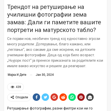
Трендот на ретуширање на
училишни фотографии зема
замав: Дали ги паметите вашите
портрети на матурското табло?
Се појави нов, необичен тренд кој едноставно згрози
многу родители: Дотерување, благо кажано, или
„пеглање“, ако сакаме да сме искрени, на детските
училишни фотографии. Деца од која било возраст.
„Њујорк пост“ ја пренесе приказната за родителите кои
имале вакво искуство и решиле да реагираат.
Јан 30, 2024
Мајка И Дете
439
Сподели
Ретуширање фотографии, разни филтри кои ни го