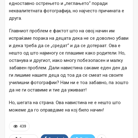
едноставно острењето и „пеглањето“ поради
неквалитетната фотографија, но најчесто причината е
друга.
Главниот проблем е фактот што на овој начин им
испраќаме порака на децата дека не се доволно убави
и дека треба да се „средат“ и да се дотераат. Ова е
нешто од што најмногу се плашиме како родители. Но,
останува и другиот, иако многу побезопасен и малку
забавен проблем. Дали навистина сакаме еден ден да
ги лишиме нашите деца од тоа да се смеат на своите
училишни фотографии? Нам ни е тоа забавно, па зошто
да не ги оставиме и тие да уживаат!
Но, шегата на страна. Ова навистина не е нешто што
можеме да го оправдаме на кој било начин!
439