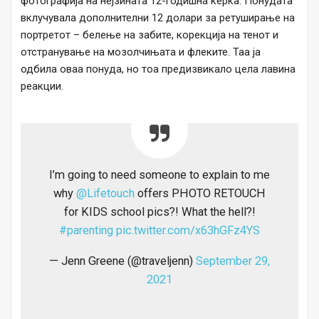
фотографија на нејзината 12-годишна ќерка. Понудата
вклучувала дополнителни 12 долари за ретуширање на
портретот – белење на забите, корекција на тенот и
отстранување на мозолчињата и флеките. Таа ја
одбила оваа понуда, но тоа предизвикало цела лавина
реакции.
I’m going to need someone to explain to me
why
@Lifetouch
offers PHOTO RETOUCH
for KIDS school pics?! What the hell?!
#parenting
pic.twitter.com/x63hGFz4YS
— Jenn Greene (@traveljenn)
September 29,
2021