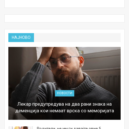
НАЈНОВО
НОВОСТИ
Лекар предупредува на два рани знака на
деменција кои немаат врска со меморијата
а
Родители, не им ги давајте овие 5