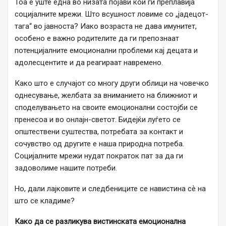
Тоа е уште една во низата појави кои ги преплавија
социјалните мрежи. Што всушност ловиме со „јадецот-
тага“ во јавноста? Иако возраста не дава имунитет,
особено е важно родителите да ги препознаат
потенцијалните емоционални проблеми кај децата и
адолесцентите и да реагираат навремено.
Како што е случајот со многу други облици на човечко
однесување, желбата за вниманието на ближниот и
споделувањето на своите емоционални состојби се
пренесоа и во онлајн-светот. Бидејќи луѓето се
општествени суштества, потребата за контакт и
сочувство од другите е наша природна потреба.
Социјалните мрежи нудат пократок пат за да ги
задоволиме нашите потреби.
Но, дали лајковите и следбениците се навистина сѐ на
што се кладиме?
Како да се разликува вистинската емоционална