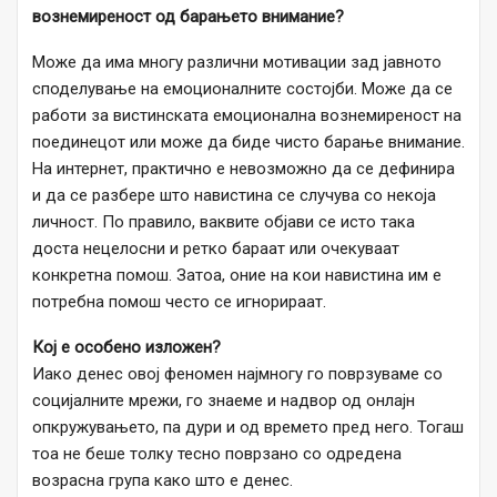
вознемиреност од барањето внимание?
Може да има многу различни мотивации зад јавното
споделување на емоционалните состојби. Може да се
работи за вистинската емоционална вознемиреност на
поединецот или може да биде чисто барање внимание.
На интернет, практично е невозможно да се дефинира
и да се разбере што навистина се случува со некоја
личност. По правило, ваквите објави се исто така
доста нецелосни и ретко бараат или очекуваат
конкретна помош. Затоа, оние на кои навистина им е
потребна помош често се игнорираат.
Кој е особено изложен?
Иако денес овој феномен најмногу го поврзуваме со
социјалните мрежи, го знаеме и надвор од онлајн
опкружувањето, па дури и од времето пред него. Тогаш
тоа не беше толку тесно поврзано со одредена
возрасна група како што е денес.