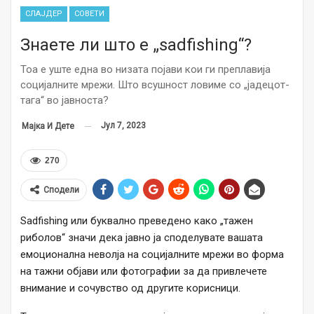
СЛАЈДЕР
СОВЕТИ
Знаете ли што е „sadfishing“?
Тоа е уште една во низата појави кои ги преплавија
социјалните мрежи. Што всушност ловиме со „јадецот-
тага“ во јавноста?
Јул 7, 2023
Мајка И Дете
270
Сподели
Sadfishing или буквално преведено како „тажен
риболов“ значи дека јавно ја споделувате вашата
емоционална неволја на социјалните мрежи во форма
на тажни објави или фотографии за да привлечете
внимание и сочувство од другите корисници.