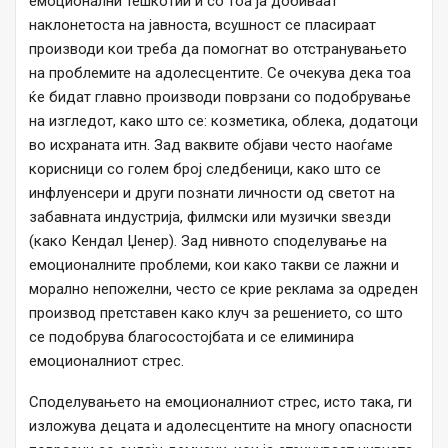
емоционални тешкотии и со тоа ја добиваат
наклонетоста на јавноста, всушност се пласираат
производи кои треба да помогнат во отстранувањето
на проблемите на адолесцентите. Се очекува дека тоа
ќе бидат главно производи поврзани со подобрување
на изгледот, како што се: козметика, облека, додатоци
во исхраната итн. Зад ваквите објави често наоѓаме
корисници со голем број следбеници, како што се
инфлуенсери и други познати личности од светот на
забавната индустрија, филмски или музички ѕвезди
(како Кендал Џенер). Зад нивното споделување на
емоционалните проблеми, кои како такви се лажни и
морално непожелни, често се крие реклама за одреден
производ претставен како клуч за решението, со што
се подобрува благосостојбата и се елиминира
емоционалниот стрес.
Споделувањето на емоционалниот стрес, исто така, ги
изложува децата и адолесцентите на многу опасности