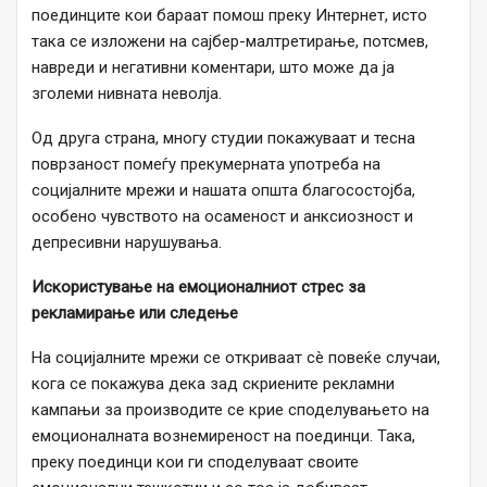
поединците кои бараат помош преку Интернет, исто
така се изложени на сајбер-малтретирање, потсмев,
навреди и негативни коментари, што може да ја
зголеми нивната неволја.
Од друга страна, многу студии покажуваат и тесна
поврзаност помеѓу прекумерната употреба на
социјалните мрежи и нашата општа благосостојба,
особено чувството на осаменост и анксиозност и
депресивни нарушувања.
Искористување на емоционалниот стрес за
рекламирање или следење
На социјалните мрежи се откриваат сè повеќе случаи,
кога се покажува дека зад скриените рекламни
кампањи за производите се крие споделувањето на
емоционалната вознемиреност на поединци. Така,
преку поединци кои ги споделуваат своите