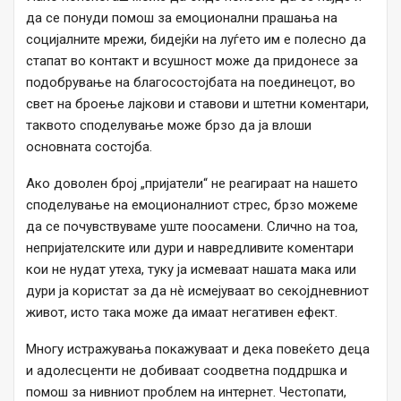
да се понуди помош за емоционални прашања на
социјалните мрежи, бидејќи на луѓето им е полесно да
стапат во контакт и всушност може да придонесе за
подобрување на благосостојбата на поединецот, во
свет на броење лајкови и ставови и штетни коментари,
таквото споделување може брзо да ја влоши
основната состојба.
Ако доволен број „пријатели“ не реагираат на нашето
споделување на емоционалниот стрес, брзо можеме
да се почувствуваме уште поосамени. Слично на тоа,
непријателските или дури и навредливите коментари
кои не нудат утеха, туку ја исмеваат нашата мака или
дури ја користат за да нè исмејуваат во секојдневниот
живот, исто така може да имаат негативен ефект.
Многу истражувања покажуваат и дека повеќето деца
и адолесценти не добиваат соодветна поддршка и
помош за нивниот проблем на интернет. Честопати,