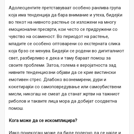
Адолесцентите претставуваат особено ранлива група
која има тенденција да бара внимание и утеха, бидејќи
во текот на нивното растење се изложени на многу
емоционални пресврти, кои често се придружени со
чувство на осаменост. Во периодот на растење,
младите се особено оптоварени со екстерната слика
која брзо се менува. Бидејќи се родени во дигиталниот
свет, разбирливо е дека и таму бараат помош за
своите проблеми. Затоа, голема е веројатноста зад
нивните тенденциозни објави да се крие вистински
емотивен стрес. Длабоко вознемирени, дури и
кокетирајќи со самоповредување или самоубиствени
мисли, никогаш не смеат да станат жртви на тажниот
риболов и таквите лица мора да добијат соодветна
помош.
Кога може да се искомплицира?
Иако понекогаш може да биде полесно да се најде и