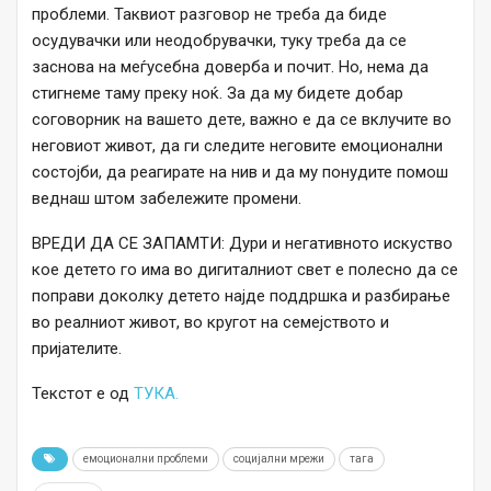
проблеми. Таквиот разговор не треба да биде
осудувачки или неодобрувачки, туку треба да се
заснова на меѓусебна доверба и почит. Но, нема да
стигнеме таму преку ноќ. За да му бидете добар
соговорник на вашето дете, важно е да се вклучите во
неговиот живот, да ги следите неговите емоционални
состојби, да реагирате на нив и да му понудите помош
веднаш штом забележите промени.
ВРЕДИ ДА СЕ ЗАПАМТИ: Дури и негативното искуство
кое детето го има во дигиталниот свет е полесно да се
поправи доколку детето најде поддршка и разбирање
во реалниот живот, во кругот на семејството и
пријателите.
Текстот е од
ТУКА.
емоционални проблеми
социјални мрежи
тага