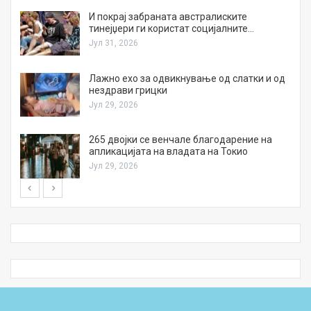
И покрај забраната австралиските
тинејџери ги користат социјалните…
Јул 31, 2026
Лажно ехо за одвикнување од слатки и од
нездрави грицки
Јул 29, 2026
а
265 двојки се венчале благодарение на
апликацијата на владата на Токио
Јул 29, 2026