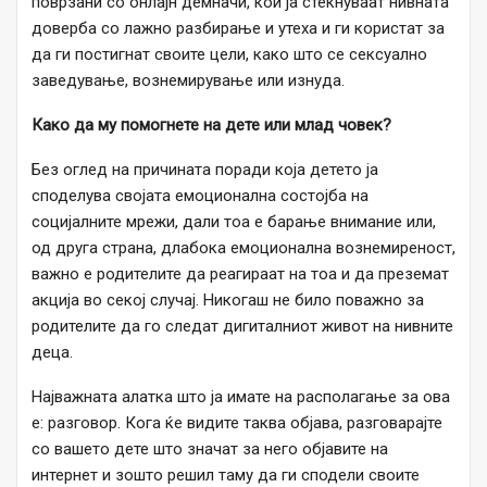
поврзани со онлајн демначи, кои ја стекнуваат нивната
доверба со лажно разбирање и утеха и ги користат за
да ги постигнат своите цели, како што се сексуално
заведување, вознемирување или изнуда.
Како да му помогнете на дете или млад човек?
Без оглед на причината поради која детето ја
споделува својата емоционална состојба на
социјалните мрежи, дали тоа е барање внимание или,
од друга страна, длабока емоционална вознемиреност,
важно е родителите да реагираат на тоа и да преземат
акција во секој случај. Никогаш не било поважно за
родителите да го следат дигиталниот живот на нивните
деца.
Најважната алатка што ја имате на располагање за ова
е: разговор. Кога ќе видите таква објава, разговарајте
со вашето дете што значат за него објавите на
интернет и зошто решил таму да ги сподели своите