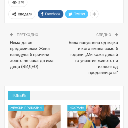
270
Facebook
Twitter
Сподели
ПРЕТХОДНО
СЛЕДНО
Нема да се
Била напуштена од мајка
предомислам: Жена
ѝ кога имала само 5
наведува 5 причини
години: „Ми кажа дека ѝ
зошто не сака да има
го уништив животот и
деца (ВИДЕО)
излезе од
продавницата“
ПОВЕЌЕ
ЖЕНСКИ ПРИКАЗНИ
ИСХРАНА