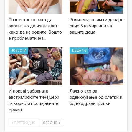
Општеството сака да
Родители, не им ги давајте
раѓаат, но да изгледаат
овие 5 намирници на
како да не родиле: Зошто
вашите деца
е проблематична…
НОВОСТИ
ДЕЦА 1-6
И покрај забраната
Лажно ехо за
австралиските тинејџери
одвикнување од слатки и
ги користат социјалните
од нездрави грицки
мрежи
ПРЕТХОДНО
СЛЕДНО