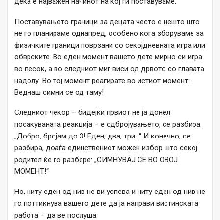
дека е најважен начинот на кој ги поставуваме.
Поставувањето граници за децата често е нешто што
не го планираме однапред, особено кога зборуваме за
физичките граници поврзани со секојдневната игра или
обврските. Во еден момент вашето дете мирно си игра
во песок, а во следниот миг виси од дрвото со главата
надолу. Во тој момент реагирате во истиот момент:
Веднаш симни се од таму!
Следниот чекор – бидејќи првиот не ја донел
посакуваната реакција – е одбројувањето, се разбира.
„Добро, бројам до 3! Еден, два, три…“ И конечно, се
разбира, доаѓа единствениот можен избор што секој
родител ќе го разбере: „СИМНУВАЈ СЕ ВО ОВОЈ
МОМЕНТ!“
Но, ниту еден од нив не ви успева и ниту еден од нив не
го поттикнува вашето дете да ја направи вистинската
работа – да ве послуша.