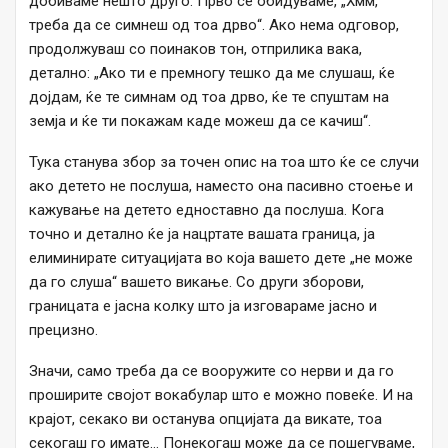
добиваме нешто друго. Прво се обидуваме, „Хмм,
треба да се симнеш од тоа дрво“. Ако нема одговор,
продолжуваш со поинаков тон, отприлика вака,
детално: „Ако ти е премногу тешко да ме слушаш, ќе
дојдам, ќе те симнам од тоа дрво, ќе те спуштам на
земја и ќе ти покажам каде можеш да се качиш“.
Тука станува збор за точен опис на тоа што ќе се случи
ако детето не послуша, наместо она пасивно стоење и
кажување на детето едноставно да послуша. Кога
точно и детално ќе ја нацртате вашата граница, ја
елиминирате ситуацијата во која вашето дете „не може
да го слуша“ вашето викање. Со други зборови,
границата е јасна колку што ја изговараме јасно и
прецизно.
Значи, само треба да се вооружите со нерви и да го
проширите својот вокабулар што е можно повеќе. И на
крајот, секако ви останува опцијата да викате, тоа
секогаш го имате… Понекогаш може да се пошегуваме,