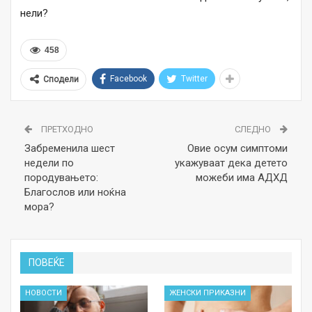
нели?
458
Facebook
Twitter
Сподели
ПРЕТХОДНО
СЛЕДНО
Забременила шест
Овие осум симптоми
недели по
укажуваат дека детето
породувањето:
можеби има АДХД
Благослов или ноќна
мора?
ПОВЕЌЕ
НОВОСТИ
ЖЕНСКИ ПРИКАЗНИ