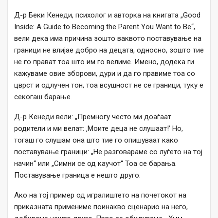
Д-р Беки Кенеди, психолог и авторка на книгата „Good
Inside: A Guide to Becoming the Parent You Want to Be“,
вели дека има причина зошто ваквото поставување на
граници не влијае добро на децата, односно, зошто тие
не го прават тоа што им го велиме. Имено, додека ги
кажуваме овие зборови, дури и да го правиме тоа со
цврст и одлучен тон, тоа всушност не се граници, туку е
секогаш барање.
Д-р Кенеди вели: „Премногу често ми доаѓаат
родители и ми велат: ‚Моите деца не слушаат!’ Но,
тогаш го слушам она што тие го опишуваат како
поставување граници: „Не разговараме со луѓето на тој
начин“ или „Симни се од каучот“ Тоа се барања.
Поставување граница е нешто друго.
Ако на тој пример од игралиштето на почетокот на
приказната примениме поинакво сценарио на него,