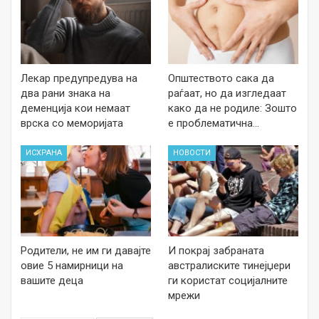
Лекар предупредува на
Општеството сака да
два рани знака на
раѓаат, но да изгледаат
деменција кои немаат
како да не родиле: Зошто
врска со меморијата
е проблематична…
ИСХРАНА
НОВОСТИ
Родители, не им ги давајте
И покрај забраната
овие 5 намирници на
австралиските тинејџери
вашите деца
ги користат социјалните
мрежи