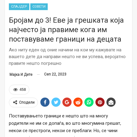
СЛАЈДЕР
СОВЕТИ
Бројам до 3! Еве ја грешката која
најчесто ја правиме кога им
поставуваме граници на децата
Ако ниту еден од оние начини на кои му кажувате на
вашето дете да направи нешто не ви успева, веројатно
правите нешто погрешно
Сеп 22, 2023
Мајка И Дете
458
Сподели
Поставувањето граници е нешто што на многу
родители не им се допаѓа, во што многумина грешат,
некои се престроги, некои се преблаги. Но, се чини