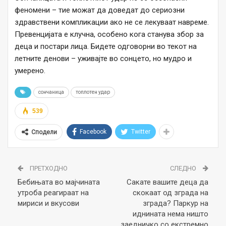
феномени – тие можат да доведат до сериозни
здравствени компликации ако не се лекуваат навреме.
Превенцијата е клучна, особено кога станува збор за
деца и постари лица. Бидете одговорни во текот на
летните денови – уживајте во сонцето, но мудро и
умерено.
сончаница
топлотен удар
539
Facebook
Twitter
Сподели
ПРЕТХОДНО
СЛЕДНО
Бебињата во мајчината
Сакате вашите деца да
утроба реагираат на
скокаат од зграда на
мириси и вкусови
зграда? Паркур на
иднината нема ништо
заедничко со екстремно