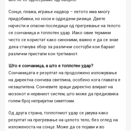
Сонце, плажа, играње надвор – летото има многу
придобивки, но носи и одредени ризици. Двете
најчести и опасни последици од прегревање на телото
се сончаница и топлотен удар. Иако овие термини
често се користат како синоними, важно е да се знае
дека станува збор за различни состојби кои бараат
различни пристапи кон третманот.
Што е сончаница, а што е топлотен удар?
Сончаницата е резултат на продолжено изложување
на директна сончева светлина, особено кога главата е
незаштитена. Сончевите зраци директно влијаат на
мозокот и нервниот систем, што може да предизвика
голем број непријатни симптоми.
Од друга страна, топлотниот удар се јавува како
резултат на прегревање на целото тело, без оглед на
изложеноста на сонце. Може да се појави и во