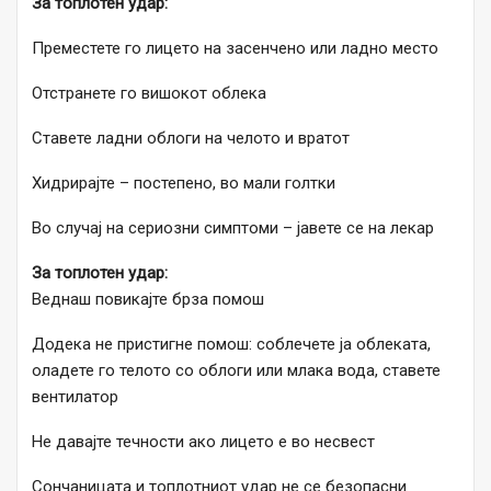
За топлотен удар:
Преместете го лицето на засенчено или ладно место
Отстранете го вишокот облека
Ставете ладни облоги на челото и вратот
Хидрирајте – постепено, во мали голтки
Во случај на сериозни симптоми – јавете се на лекар
За топлотен удар:
Веднаш повикајте брза помош
Додека не пристигне помош: соблечете ја облеката,
оладете го телото со облоги или млака вода, ставете
вентилатор
Не давајте течности ако лицето е во несвест
Сончаницата и топлотниот удар не се безопасни