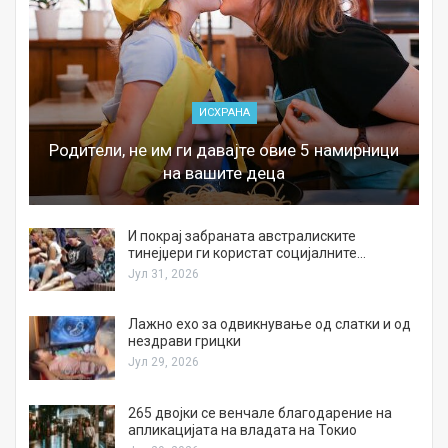
ИСХРАНА
Родители, не им ги давајте овие 5 намирници
на вашите деца
И покрај забраната австралиските
тинејџери ги користат социјалните…
Јул 31, 2026
Лажно ехо за одвикнување од слатки и од
нездрави грицки
Јул 29, 2026
а
265 двојки се венчале благодарение на
апликацијата на владата на Токио