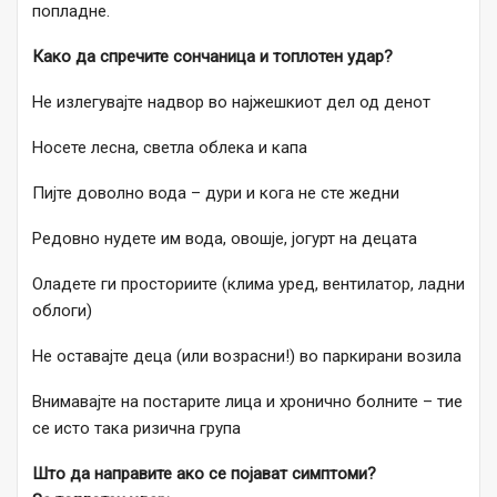
попладне.
Како да спречите сончаница и топлотен удар?
Не излегувајте надвор во најжешкиот дел од денот
Носете лесна, светла облека и капа
Пијте доволно вода – дури и кога не сте жедни
Редовно нудете им вода, овошје, јогурт на децата
Оладете ги просториите (клима уред, вентилатор, ладни
облоги)
Не оставајте деца (или возрасни!) во паркирани возила
Внимавајте на постарите лица и хронично болните – тие
се исто така ризична група
Што да направите ако се појават симптоми?