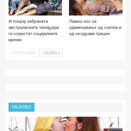
И покрај забраната
Лажно ехо за
австралиските тинејџери
одвикнување од слатки и
ги користат социјалните
од нездрави грицки
мрежи
ПРЕТХОДНО
СЛЕДНО
НАЈНОВО