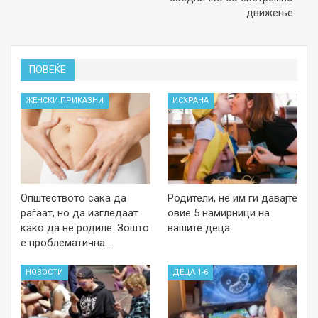
движење
ПОВЕЌЕ
ЖЕНСКИ ПРИКАЗНИ
ИСХРАНА
Општеството сака да
Родители, не им ги давајте
раѓаат, но да изгледаат
овие 5 намирници на
како да не родиле: Зошто
вашите деца
е проблематична…
НОВОСТИ
ДЕЦА 1-6