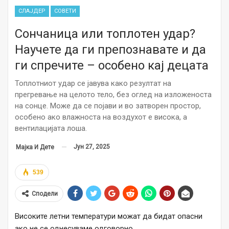
СЛАЈДЕР
СОВЕТИ
Сончаница или топлотен удар?
Научете да ги препознавате и да
ги спречите – особено кај децата
Топлотниот удар се јавува како резултат на
прегревање на целото тело, без оглед на изложеноста
на сонце. Може да се појави и во затворен простор,
особено ако влажноста на воздухот е висока, а
вентилацијата лоша.
Јун 27, 2025
Мајка И Дете
539
Сподели
Високите летни температури можат да бидат опасни
ако не се однесуваме одговорно.