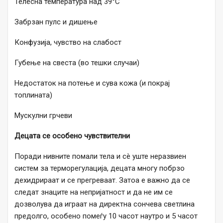
Телесна температура над 39°C
Забрзан пулс и дишење
Конфузија, чувство на слабост
Губење на свеста (во тешки случаи)
Недостаток на потење и сува кожа (и покрај
топлината)
Мускулни грчеви
Децата се особено чувствителни
Поради нивните помали тела и сè уште неразвиен
систем за терморегулација, децата многу побрзо
дехидрираат и се прегреваат. Затоа е важно да се
следат знаците на непријатност и да не им се
дозволува да играат на директна сончева светлина
предолго, особено помеѓу 10 часот наутро и 5 часот