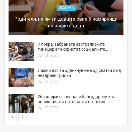
ИСХРАНА
Родители, не им ги давајте овие 5 намирници
на вашите деца
И покрај забраната австралиските
тинејџери ги користат социјалните…
Јул 31, 2026
Лажно ехо за одвикнување од слатки и од
нездрави грицки
Јул 29, 2026
а
265 двојки се венчале благодарение на
апликацијата на владата на Токио
Јул 29, 2026