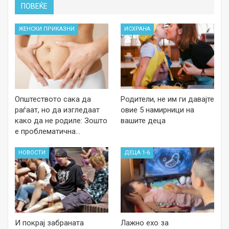
ПОВЕЌЕ
ЖЕНСКИ ПРИКАЗНИ
ИСХРАНА
Општеството сака да
Родители, не им ги давајте
раѓаат, но да изгледаат
овие 5 намирници на
како да не родиле: Зошто
вашите деца
е проблематична…
НОВОСТИ
ДЕЦА 1-6
И покрај забраната
Лажно ехо за