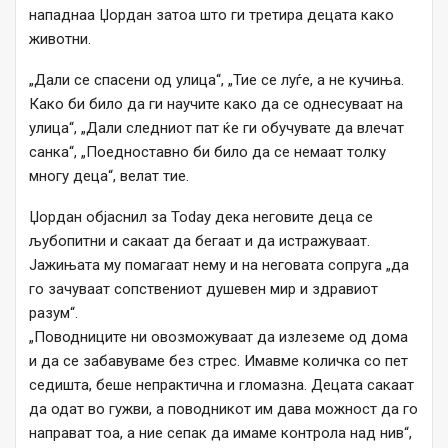
нападнаа Џордан затоа што ги третира децата како
животни.
„Дали се спасени од улица“, „Тие се луѓе, а не кучиња.
Како би било да ги научите како да се однесуваат на
улица“, „Дали следниот пат ќе ги обучувате да влечат
санка“, „Поедноставно би било да се немаат толку
многу деца“, велат тие.
Џордан објаснил за Today дека неговите деца се
љубопитни и сакаат да бегаат и да истражуваат.
Јажињата му помагаат нему и на неговата сопруга „да
го зачуваат сопствениот душевен мир и здравиот
разум“.
„Поводниците ни овозможуваат да излеземе од дома
и да се забавуваме без стрес. Имавме количка со пет
седишта, беше непрактична и гломазна. Децата сакаат
да одат во гужви, а поводникот им дава можност да го
направат тоа, а ние сепак да имаме контрола над нив“,