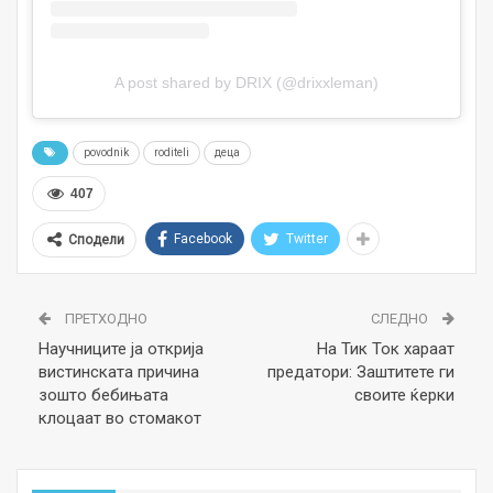
A post shared by DRIX (@drixxleman)
povodnik
roditeli
деца
407
Facebook
Twitter
Сподели
ПРЕТХОДНО
СЛЕДНО
Научниците ја открија
На Тик Ток хараат
вистинската причина
предатори: Заштитете ги
зошто бебињата
своите ќерки
клоцаат во стомакот