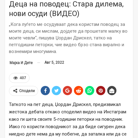
Деца на поводец: Стара дилема,
нови осуди (ВИДЕО)
„Кога луѓето ме осудуваат дека користам поводец за
моите деца, си мислам, дојдете да прошетате малку во
моите чевли“, пишува Џордан Дрискел, татко на
петгодишни петорки, чие видео брзо стана вирално и
вознемири многумина.
Авг 5, 2022
Мајка И Дете
407
Сподели
Таткото на пет деца, Џордан Дрискел, предизвикал
жестока дебата откако споделил видео на Инстаграм
како ги шета своите 5-годишни петорки на поводник.
Иако го користи поводникот за да биде сигурен дека
ниедно дете нема да му побегне, да заталка или да се