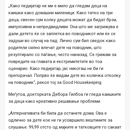
„Како педијатар не ми е мило да гледам деца на
каишки како домашни миленици. Како татко на три
деца, свесен сум колку децата можат да бидат брзи,
импулсивни и непредвидливи. Она што ме загрижува е
дали детето ќе се заплетка во поводникот или ќе се
задуши во случај на пад. Лично сум бил сведок како
родители силно влечат дете на поводник, што
резултирало со паѓање, често наназад. Се грижам за
повредите на главата и екстремитетите во тоа
сценарио. Како педијатар, јас никогаш не би ги
препорачал. Попрво ќе видам дете во количка отколку
на поводник“, рекол тој за Good Housekeeping.
Меѓутоа, докторката Дебора Гилбоа ги гледа каишките
за деца како креативно решавање проблеми.
„Алтернативата би била да останете дома. Ова е
одлично за дете кое не ги усовршило вештините за
слушање. 99,99 отсто од мајките и татковците го сакаат