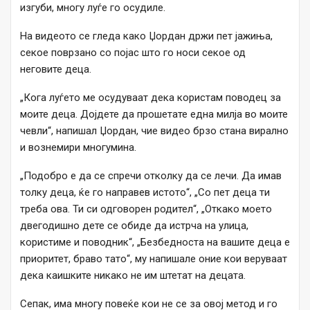
изгуби, многу луѓе го осудиле.
На видеото се гледа како Џордан држи пет јажиња,
секое поврзано со појас што го носи секое од
неговите деца.
„Кога луѓето ме осудуваат дека користам поводец за
моите деца. Дојдете да прошетате една милја во моите
чевли“, напишал Џордан, чие видео брзо стана вирално
и вознемири многумина.
„Подобро е да се спречи отколку да се лечи. Да имав
толку деца, ќе го направев истото“, „Со пет деца ти
треба ова. Ти си одговорен родител“, „Откако моето
двегодишно дете се обиде да истрча на улица,
користиме и поводник“, „Безбедноста на вашите деца е
приоритет, браво тато“, му напишале оние кои веруваат
дека каишките никако не им штетат на децата.
Сепак, има многу повеќе кои не се за овој метод и го