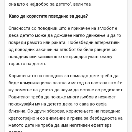
она што е најдобро за детето”, вели таа.
Како да користите поводник за деца?
Опасноста со поводник што е прикачен на зглобот е
дека детето може да доживее нагло движење и да го
повреди рамото или раката. Побезбедни алтернативи
од поводник закачен на зглобот би биле ранците со
поводник или каишки што се прицврстуваат околу
торзото на детето.
Користењето на поводник за помладо дете треба да
биде комуникациска алатка и метод на настава што ќе
му помогне на детето да научи да остане со родителот.
Родителот треба да покаже многу љубов и нежност
покажувајќи му на детето дека го сака во своја
близина. Со други зборови, користењето на поводник
краткотрајно и со внимание и грижа за безбедноста на
малото дете не треба да има негативен ефект врз