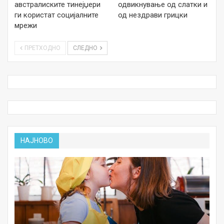
австралиските тинејџери
одвикнување од слатки и
ги користат социјалните
од нездрави грицки
мрежи
ПРЕТХОДНО
СЛЕДНО
НАЈНОВО