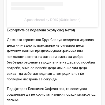
A post shared by DRIX (@drixxleman)
Експертите се поделени околу овој метод
Детската терапевтка Брук Спроул неодамна изјавила
дека ниту едно истражување не сугерира дека
детските каишки предизвикуваат физичка или
психолошка штета, па затоа ги смета за добро
безбедно решение за родителите на деца со посебни
потреби, оние со повеќе деца или оние чии деца
сакаат да избегаат веднаш штом родителот ќе
погледне настрана за секунда.
Педијатарот Бенџамин Хофман пак, ги советувал
родителите да не користат каишки поради ризикот од
паѓање.