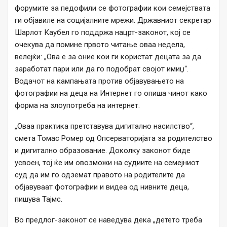
форумите за педофили се фотографии кои семејствата
ги објавиле на социјалните мрежи. Државниот секретар
Шарлот Каубел го поддржа нацрт-законот, кој се
очекува да помине првото читање оваа недела,
велејќи: „Ова е за оние кои ги користат децата за да
заработат пари или да го подобрат својот имиџ“.
Водачот на кампањата против објавувањето на
фотографии на деца на Интернет го опиша чинот како
форма на злоупотреба на интернет.
„Оваа практика претставува дигитално насилство“,
смета Томас Ромер од Опсерваторијата за родителство
и дигитално образование. Доколку законот биде
усвоен, тој ќе им овозможи на судиите на семејниот
суд да им го одземат правото на родителите да
објавуваат фотографии и видеа од нивните деца,
пишува Тајмс.
Во предлог-законот се наведува дека „детето треба