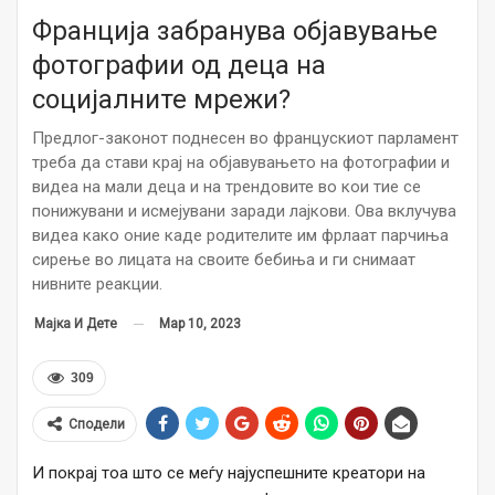
Франција забранува објавување
фотографии од деца на
социјалните мрежи?
Предлог-законот поднесен во францускиот парламент
треба да стави крај на објавувањето на фотографии и
видеа на мали деца и на трендовите во кои тие се
понижувани и исмејувани заради лајкови. Ова вклучува
видеа како оние каде родителите им фрлаат парчиња
сирење во лицата на своите бебиња и ги снимаат
нивните реакции.
Мар 10, 2023
Мајка И Дете
309
Сподели
И покрај тоа што се меѓу најуспешните креатори на