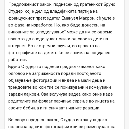
Предложениот закон, поднесен од пратеникот Бруно
Студер, кој е дел од владејачката партија на
францускиот претседател Емануел Макрон, сѐ уште е
во фаза на изработка. Но, ако биде донесен, на
виновните за „споделување“ може да им се одземе
правото да споделуваат слики од своето дете на
интернет. Во екстремни случаи, со правата на
фотографиите на детето ќе се занимава социјален
работник.
Бруно Студер го поднесе предлог-законот како
одговор на загриженоста поради постојаното
објавување фотографии и видеа на мали деца и
трендовите во кои тие се понижувани и исмејувани
заради лајкови. Ова вклучува видеа како оние каде
родителите им фрлаат парчиња сирење во лицата на
своите бебиња и ги снимаат нивните реакции.
Во својот предлог-закон, Студер истакнува дека
половина од сите фотографии кои се разменуваат на