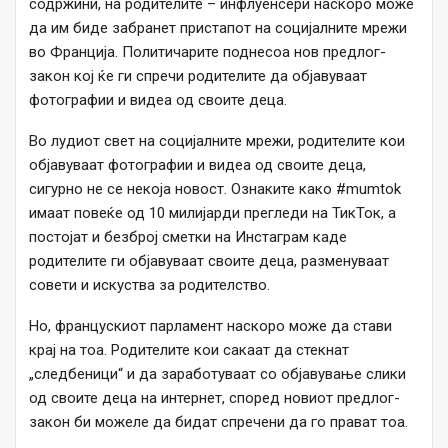
содржини, на родителите – инфлуенсери наскоро може
да им биде забранет пристапот на социјалните мрежи
во Франција. Политичарите поднесоа нов предлог-
закон кој ќе ги спречи родителите да објавуваат
фотографии и видеа од своите деца.
Во лудиот свет на социјалните мрежи, родителите кои
објавуваат фотографии и видеа од своите деца,
сигурно не се некоја новост. Ознаките како #mumtok
имаат повеќе од 10 милијарди прегледи на ТикТок, а
постојат и безброј сметки на Инстаграм каде
родителите ги објавуваат своите деца, разменуваат
совети и искуства за родителство.
Но, францускиот парламент наскоро може да стави
крај на тоа. Родителите кои сакаат да стекнат
„следбеници“ и да заработуваат со објавување слики
од своите деца на интернет, според новиот предлог-
закон би можеле да бидат спречени да го прават тоа.