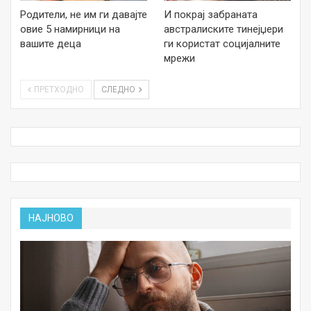
Родители, не им ги давајте
И покрај забраната
овие 5 намирници на
австралиските тинејџери
вашите деца
ги користат социјалните
мрежи
ПРЕТХОДНО
СЛЕДНО
НАЈНОВО