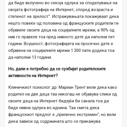
да биде вклучено во секоја одлука за споделување на
својата фотографија на Интернет, според возраста и
степенот на зрелост“. Истражувањата покажуваат дека
нешто повеќе од половина од француските родители ги
објавиле своите деца на социјалните мрежи, а 90% од
нив го правеле тоа пред нивното дете да наполни пет
години. Всушност, фотографијата на просечно дете е
објавена на социјалните мрежи 1.300 пати додека тoa
да наполни 13 години.
Но, дали е потребно да се сузбијат родителските
активности на Интернет?
Клиничкиот психолог др. Мариан Трент вели дека како
родител на две деца таа никогаш не објавува слики од
своите деца на Интернет бидејќи би сакала тоа да
биде нивна одлука во иднина. Таа смета дека
францускиот предлог е „прилично екстремен“, но вели
дека зависи од содржината што се прикажува.