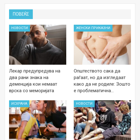
ПОВЕЌЕ
НОВОСТИ
ЖЕНСКИ ПРИКАЗНИ
Лекар предупредува на
Општеството сака да
два рани знака на
раѓаат, но да изгледаат
деменција кои немаат
како да не родиле: Зошто
врска со меморијата
е проблематична…
ИСХРАНА
НОВОСТИ