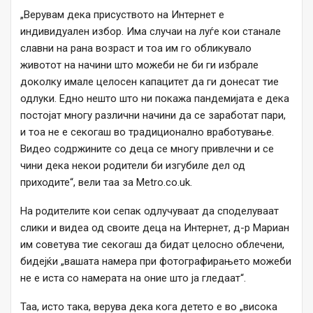
„Верувам дека присуството на Интернет е
индивидуален избор. Има случаи на луѓе кои станале
славни на рана возраст и тоа им го обликувало
животот на начини што можеби не би ги избрале
доколку имале целосен капацитет да ги донесат тие
одлуки. Едно нешто што ни покажа пандемијата е дека
постојат многу различни начини да се заработат пари,
и тоа не е секогаш во традиционално вработување.
Видео содржините со деца се многу привлечни и се
чини дека некои родители би изгубиле дел од
приходите“, вели таа за Metro.co.uk.
На родителите кои сепак одлучуваат да споделуваат
слики и видеа од своите деца на Интернет, д-р Мариан
им советува тие секогаш да бидат целосно облечени,
бидејќи „вашата намера при фотографирањето можеби
не е иста со намерата на оние што ја гледаат“.
Таа, исто така, верува дека кога детето е во „висока