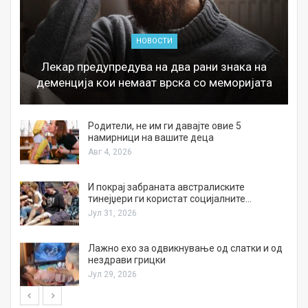
НОВОСТИ
Лекар предупредува на два рани знака на
деменција кои немаат врска со меморијата
а
Родители, не им ги давајте овие 5
намирници на вашите деца
Авг 4, 2026
И покрај забраната австралиските
тинејџери ги користат социјалните…
Јул 31, 2026
Лажно ехо за одвикнување од слатки и од
нездрави грицки
Јул 29, 2026