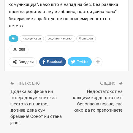
комуникација“, како што е напад на бес, без разлика
дали на родителот му е забавно, постои „сива зона“,
бидејќи вие заработувате од вознемиреноста на
детето.
инфлуенсери
социјални мрежи
Франција
309
Facebook
Twitter
Сподели
ПРЕТХОДНО
СЛЕДНО
Додека во фиока ни
Недостатокот на
стоеја документите за
калциум кај децата не е
шестото ин-витро,
безопасна појава, еве
дознав дека сум
како да го препознаете
бремена! Сонот ни стана
јаве!