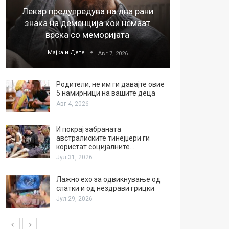
Лекар предупредува на два рани
26
знака на деменција кои немаат
благода
врска со меморијата
Мајка и Дете
М
Авг 7, 2026
Родители, не им ги давајте овие
5 намирници на вашите деца
Авг 4, 2026
И покрај забраната
австралиските тинејџери ги
користат социјалните…
Јул 31, 2026
Лажно ехо за одвикнување од
слатки и од нездрави грицки
Јул 29, 2026