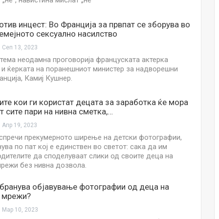
 „не“, навистина мислат „не“
НОВОСТИ
Финците вложија милион евра во
тив инцест: Во Франција за првпат се зборува во
кал, за посилен имунитет на децата
семејното сексуално насилство
Сеп 13, 2023
Мајка и Дете
Јул 24, 2026
-тема неодамна проговорија француската актерка
 и ќерката на поранешниот министер за надворешни
анција, Камиј Кушнер.
Малолетниците ќе бидат офлајн
до 15-тата година: Франција
воведе…
те кои ги користат децата за заработка ќе мора
Јул 23, 2026
т сите пари на нивна сметка,…
Апр 19, 2023
Нов тест од крвта би можел да го
открие ризикот од Алцхајмер
 спречи прекумерното ширење на детски фотографии,
многу…
ува по пат кој е единствен во светот: сака да им
одителите да споделуваат слики од своите деца на
Јул 22, 2026
мрежи без нивна дозвола.
Австралијка роди четири
идентични ќерки: Чудо што се
бранува објавување фотографии од деца на
случува еднаш на…
е мрежи?
Јул 21, 2026
Мар 10, 2023