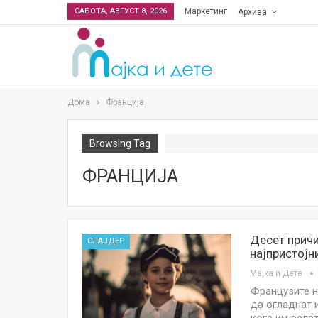
САБОТА, АВГУСТ 8, 2026
Маркетинг
Архива
Дома
Франција
Browsing Tag
ФРАНЦИЈА
Десет причи
СЛАЈДЕР
најпристојн
Мајка и Дете
Французите н
да огладнат и