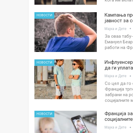
кога им велат
Кампања про
НОВОСТИ
јавност за 
Мајка и Дете
За оваа табу
Емануел Беар
работи на Фр
Инфлуенсери
НОВОСТИ
да ги уплата
Мајка и Дете
Со цел да го
Франција тргн
забрани на р
социјалните 
Франција за
НОВОСТИ
социјалнит
Мајка и Дете