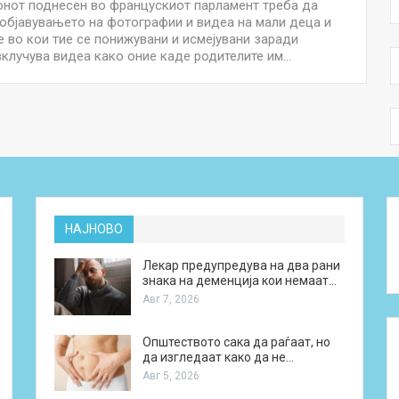
нот поднесен во францускиот парламент треба да
а објавувањето на фотографии и видеа на мали деца и
е во кои тие се понижувани и исмејувани заради
 вклучува видеа како оние каде родителите им…
НАЈНОВО
Лекар предупредува на два рани
знака на деменција кои немаат…
Авг 7, 2026
Општеството сака да раѓаат, но
да изгледаат како да не…
Авг 5, 2026