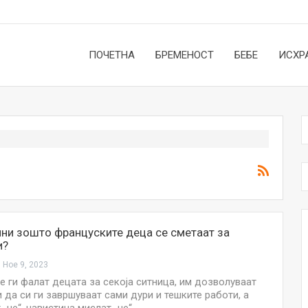
ПОЧЕТНА
БРЕМЕНОСТ
БЕБЕ
ИСХР
ни зошто француските деца се сметаат за
и?
Ное 9, 2023
е ги фалат децата за секоја ситница, им дозволуваат
 да си ги завршуваат сами дури и тешките работи, а