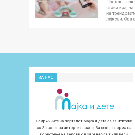
Предлог-зако
стави крај н
на трендовит
лајкови. Ова
ЗА НАС
Содржините на порталот Мајка и дете се заштитени
со Законот за авторски права. За секоја форма на
користење на делови од овој веб сајт или цели