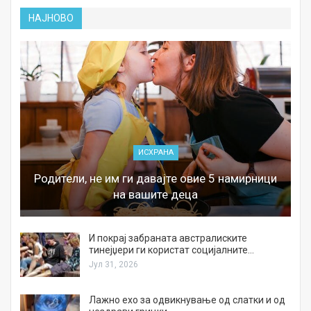
НАЈНОВО
ИСХРАНА
Родители, не им ги давајте овие 5 намирници
на вашите деца
И покрај забраната австралиските
тинејџери ги користат социјалните…
Јул 31, 2026
Лажно ехо за одвикнување од слатки и од