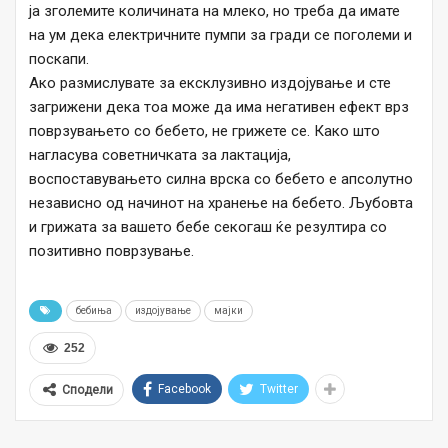
ја зголемите количината на млеко, но треба да имате
на ум дека електричните пумпи за гради се поголеми и
поскапи.
Ако размислувате за ексклузивно издојување и сте
загрижени дека тоа може да има негативен ефект врз
поврзувањето со бебето, не грижете се. Како што
нагласува советничката за лактација,
воспоставувањето силна врска со бебето е апсолутно
независно од начинот на хранење на бебето. Љубовта
и грижата за вашето бебе секогаш ќе резултира со
позитивно поврзување.
бебиња
издојување
мајки
252
Facebook
Twitter
Сподели