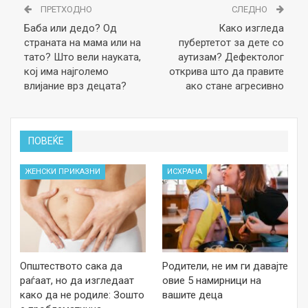
ПРЕТХОДНО
СЛЕДНО
Баба или дедо? Од
Како изгледа
страната на мама или на
пубертетот за дете со
тато? Што вели науката,
аутизам? Дефектолог
кој има најголемо
открива што да правите
влијание врз децата?
ако стане агресивно
ПОВЕЌЕ
ЖЕНСКИ ПРИКАЗНИ
ИСХРАНА
Општеството сака да
Родители, не им ги давајте
раѓаат, но да изгледаат
овие 5 намирници на
како да не родиле: Зошто
вашите деца