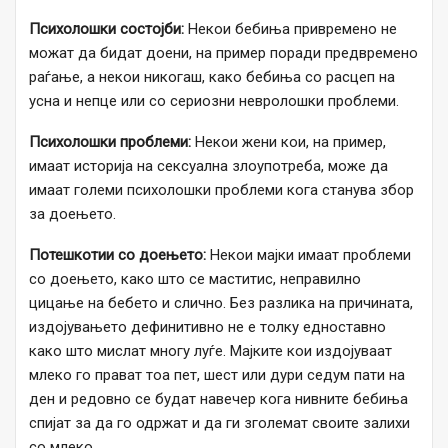
Психолошки состојби:
Некои бебиња привремено не
можат да бидат доени, на пример поради предвремено
раѓање, а некои никогаш, како бебиња со расцеп на
усна и непце или со сериозни невролошки проблеми.
Психолошки проблеми:
Некои жени кои, на пример,
имаат историја на сексуална злоупотреба, може да
имаат големи психолошки проблеми кога станува збор
за доењето.
Потешкотии со доењето:
Некои мајки имаат проблеми
со доењето, како што се маститис, неправилно
цицање на бебето и слично. Без разлика на причината,
издојувањето дефинитивно не е толку едноставно
како што мислат многу луѓе. Мајките кои издојуваат
млеко го прават тоа пет, шест или дури седум пати на
ден и редовно се будат навечер кога нивните бебиња
спијат за да го одржат и да ги зголемат своите залихи
со млеко.