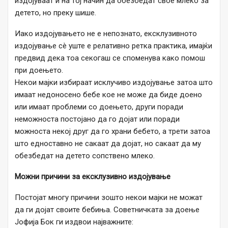
издојуваат и на тој начин да обезбедат свое млеко за
детето, но преку шише.
Иако издојувањето не е непознато, ексклузивното
издојување сè уште е релативно ретка практика, имајќи
предвид дека тоа секогаш се споменува како помош
при доењето.
Некои мајки избираат исклучиво издојување затоа што
имаат недоносено бебе кое не може да биде доено
или имаат проблеми со доењето, други поради
неможноста постојано да го дојат или поради
можноста некој друг да го храни бебето, а трети затоа
што едноставно не сакаат да дојат, но сакаат да му
обезбедат на детето сопствено млеко.
Можни причини за ексклузивно издојување
Постојат многу причини зошто некои мајки не можат
да ги дојат своите бебиња. Советничката за доење
Јофија Бок ги издвои најважните: