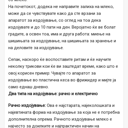
На почетокот, додека не направите залиха на млеко,
може да се чувствувате како да сте врзани за
апаратот за издојување, со оглед на тоа дека
издојувате и до 10 пати на ден. Веројатно ќе ве болат
градите, а освен тоа, има и друга работа: миење на
шишињата за издојување, на шишињата за хранење и
на деловите за издојување.
Сепак, наскоро ќе воспоставите ритам и ќе научите
неколку трикови кои ќе ви заштедат време, како што е
овој корисен пример: Чувајте го апаратот за
издојување во пластична кеса во фрижидер и мијте ја
само еднаш дневно.
Два типа на издојување: рачно и електрично
Рачно издојување:
Ова е најстарата, најеколошката и
најевтината форма на издојување за која не е потребна
дополнителна опрема. Рачното издојување млеко е
најчесто за доилките и најпрактичен начин на