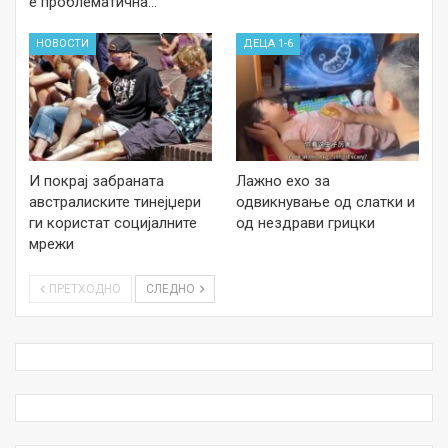
е проблематична…
НОВОСТИ
ДЕЦА 1-6
И покрај забраната
Лажно ехо за
австралиските тинејџери
одвикнување од слатки и
ги користат социјалните
од нездрави грицки
мрежи
ПРЕТХОДНО
СЛЕДНО