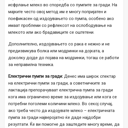
исфрлање млеко во споредба со пумпите за гради. На
мајките често овој метод им е многу попријатен и
поефикасен од издојувањето со пумпа, особено ако
имаат проблеми со рефлексот на ослободување на
млекото или ако брадавиците се оштетени.
Дополнително, издојувањето со рака е нежно и не
предизвикува болка или модринки на дојката, а
доколку дојде до појава на модринки, тогаш се работи
за неправилна техника.
Електрични пумпи за гради:
Денес има широк спектар
на електрични пумпи за гради, а советничките за
лактација препорачуваат електрична пумпа за гради
кога има ограничено време за издојување или кога се
потребни поголеми количини млеко. Во секој случај,
ако треба често да издојувате млеко – електричната
пумпа за гради најверојатно ќе даде најдобри
резултати. Ќе ви помогне да заштедите многу време, да