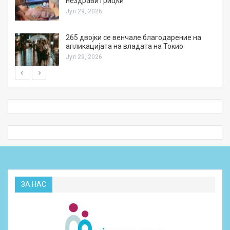
нездрави грицки
Јул 29, 2026
а
265 двојки се венчале благодарение на
апликацијата на владата на Токио
Јул 29, 2026
ЗА НАС