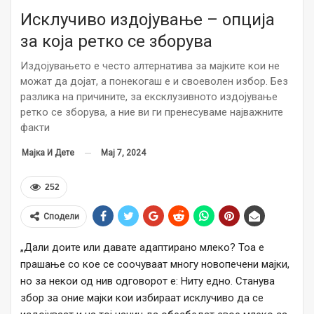
Исклучиво издојување – опција
за која ретко се зборува
Издојувањето е често алтернатива за мајките кои не
можат да дојат, а понекогаш е и своеволен избор. Без
разлика на причините, за ексклузивното издојување
ретко се зборува, а ние ви ги пренесуваме најважните
факти
Мај 7, 2024
Мајка И Дете
252
Сподели
„Дали доите или давате адаптирано млеко? Тоа е
прашање со кое се соочуваат многу новопечени мајки,
но за некои од нив одговорот е: Ниту едно. Станува
збор за оние мајки кои избираат исклучиво да се