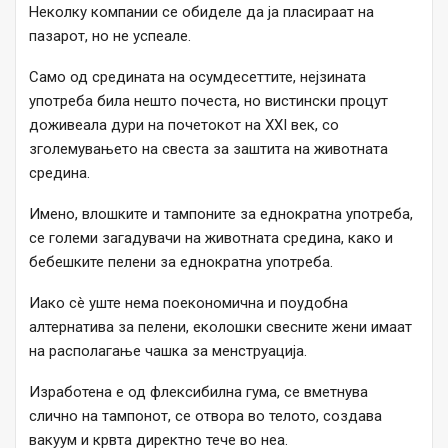
Неколку компании се обиделе да ја пласираат на
пазарот, но не успеале.
Само од средината на осумдесеттите, нејзината
употреба била нешто почеста, но вистински процут
доживеала дури на почетокот на XXI век, со
зголемувањето на свеста за заштита на животната
средина.
Имено, влошките и тампоните за еднократна употреба,
се големи загадувачи на животната средина, како и
бебешките пелени за еднократна употреба.
Иако сè уште нема поекономична и поудобна
алтернатива за пелени, еколошки свесните жени имаат
на располагање чашка за менструација.
Изработена е од флексибилна гума, се вметнува
слично на тампонот, се отвора во телото, создава
вакуум и крвта директно тече во неа.