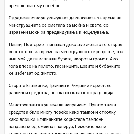
пречело никому посебно.
Одредени извори укажуваат дека жената за време на
менструацијата се сметала за моќна и света, со
изразени моќи за предвидувања и исцелувања.
Плиниј Постариот напишал дека ако жената го открие
своето тело за време на менструалното крварење, тоа
има моќ да ги исплаши бурите, виорот и громот. Ако
гола влезе на полето, гасениците, црвите и бубачките
ќе избегаат од житото.
Старите Египќанки, Гркинки и Римјанки користеле
различни средства, но главно како контрацепција.
Менструалната крв течела непречено. Првите такви
средства биле многу повеќе како тампони отколку
како влошки. Египќанките користеле тампони
направени од омекнат папирус, Римските жени
користеле влошки и тампони направени од мека овча