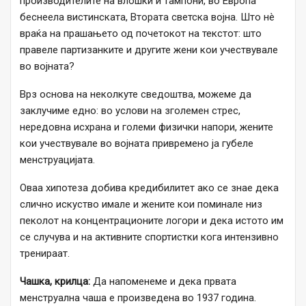
производителите на влошки и тампони, во Европа
беснеела вистинската, Втората светска војна. Што нè
враќа на прашањето од почетокот на текстот: што
правеле партизанките и другите жени кои учествувале
во војната?
Врз основа на неколкуте сведоштва, можеме да
заклучиме едно: во услови на зголемен стрес,
нередовна исхрана и големи физички напори, жените
кои учествувале во војната привремено ја губеле
менструацијата.
Оваа хипотеза добива кредибилитет ако се знае дека
слично искуство имале и жените кои поминале низ
пеколот на концентрационите логори и дека истото им
се случува и на активните спортистки кога интензивно
тренираат.
Чашка, крилца:
Да напоменеме и дека првата
менструална чаша е произведена во 1937 година.