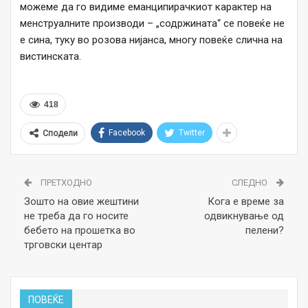
можеме да го видиме еманципирачкиот карактер на
менструалните производи – „содржината“ се повеќе не
е сина, туку во розова нијанса, многу повеќе слична на
вистинската.
418
Facebook
Twitter
Сподели
ПРЕТХОДНО
СЛЕДНО
Зошто на овие жештини
Кога е време за
не треба да го носите
одвикнување од
бебето на прошетка во
пелени?
трговски центар
ПОВЕЌЕ