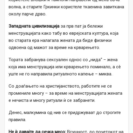
волна, а старите Гркинки користеле ткаенина завиткана
околу парче дрво.
Западната цивилизација
за прв пат ја бележи
менструацијата како табу во еврејската култура, која
во старата ера налагала жената да биде физички
одвоена од мажот за време на крварењето.
Тората забранува сексуален однос со „нида“ – жена
која има менструација или крварењето поминало, а сè
уште не го направила ритуалното капење – миква.
Со доаѓањето на христијанството, работите не се
промениле многу – за време на менструацијата жената
е нечиста и многу ритуали ѝ се забранети.
Денес, малкумина од нив се придржуваат до строгите
правила.
Не ѝ давајте да сечка месо:
Всушност, до почетокот на