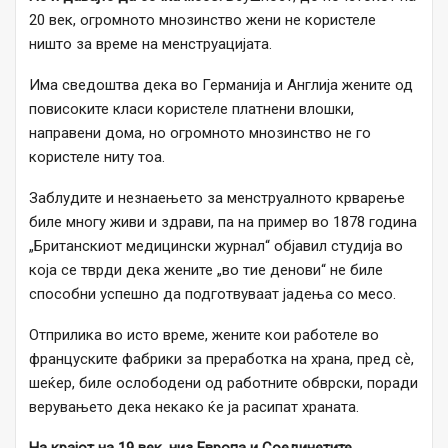
20 век, огромното мнозинство жени не користеле
ништо за време на менструацијата.
Има сведоштва дека во Германија и Англија жените од
повисоките класи користеле платнени влошки,
направени дома, но огромното мнозинство не го
користеле ниту тоа.
Заблудите и незнаењето за менструалното крварење
биле многу живи и здрави, па на пример во 1878 година
„Британскиот медицински журнал“ објавил студија во
која се тврди дека жените „во тие денови“ не биле
способни успешно да подготвуваат јадења со месо.
Отприлика во исто време, жените кои работеле во
француските фабрики за преработка на храна, пред сѐ,
шеќер, биле ослободени од работните обврски, поради
верувањето дека некако ќе ја расипат храната.