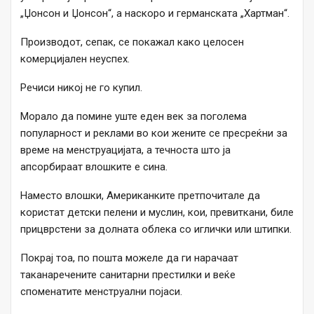
„Џонсон и Џонсон“, а наскоро и германската „Хартман“.
Производот, сепак, се покажал како целосен
комерцијален неуспех.
Речиси никој не го купил.
Морало да помине уште еден век за поголема
популарност и реклами во кои жените се пресреќни за
време на менструацијата, а течноста што ја
апсорбираат влошките е сина.
Наместо влошки, Американките претпочитале да
користат детски пелени и муслин, кои, превиткани, биле
прицврстени за долната облека со иглички или штипки.
Покрај тоа, по пошта можеле да ги нарачаат
таканаречените санитарни престилки и веќе
споменатите менструални појаси.