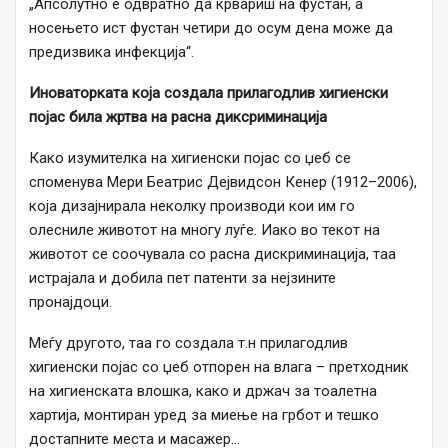
„Апсолутно е одвратно да крвариш на фустан, а
носењето ист фустан четири до осум дена може да
предизвика инфекција“.
Иноваторката која создала прилагодлив хигиенски
појас била жртва на расна диксриминација
Како изумителка на хигиенски појас со џеб се
споменува Мери Беатрис Дејвидсон Кенер (1912–2006),
која дизајнирала неколку производи кои им го
олесниле животот на многу луѓе. Иако во текот на
животот се соочувала со расна дискриминација, таа
истрајала и добила пет патенти за нејзините
пронајдоци.
Меѓу другото, таа го создала т.н прилагодлив
хигиенски појас со џеб отпорен на влага – претходник
на хигиенската влошка, како и држач за тоалетна
хартија, монтиран уред за миење на грбот и тешко
достапните места и масажер…