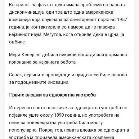
Во прилог на фактот дека имала проблеми со расната
дискриминација, оди тоа што една американска
компанија која слушнала за санитарниот појас во 1957
година, ја контактирала со намера да го пласира
нејзиниот изум. Меѓутоа, кога откриле дека е црна, ја
одбиле.
Мери Кенер не добила никакви награди или формално
признание за нејзината работа.
Сепак, нејзините пронајдоци и придонеси биле основа
за подоцнежните иновации.
Првите влошки за еднократна употреба
Интересно е што влошките за еднократна употреба се
појавиле уште околу 1890 година, но употребата на
оние за повеќекратна употреба била многу
попопуларна. Покрај тоа, првата влошка за еднократна
употреба ја произвела американската компанија