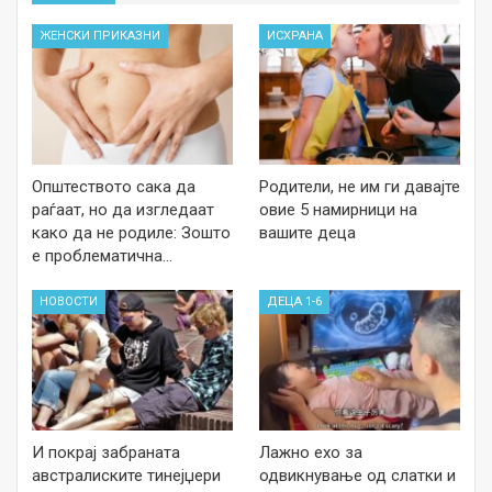
ЖЕНСКИ ПРИКАЗНИ
ИСХРАНА
Општеството сака да
Родители, не им ги давајте
раѓаат, но да изгледаат
овие 5 намирници на
како да не родиле: Зошто
вашите деца
е проблематична…
НОВОСТИ
ДЕЦА 1-6
И покрај забраната
Лажно ехо за
австралиските тинејџери
одвикнување од слатки и