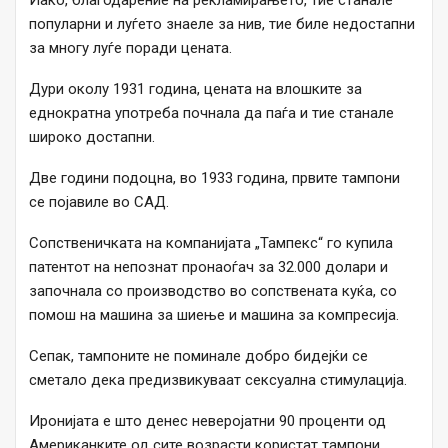
Иако, благодарение на рекламирањето, тие станале
популарни и луѓето знаеле за нив, тие биле недостапни
за многу луѓе поради цената.
Дури околу 1931 година, цената на влошките за
еднократна употреба почнала да паѓа и тие станале
широко достапни.
Две години подоцна, во 1933 година, првите тампони
се појавиле во САД.
Сопственичката на компанијата „Тампекс“ го купила
патентот на непознат пронаоѓач за 32.000 долари и
започнала со производство во сопствената куќа, со
помош на машина за шиење и машина за компресија.
Сепак, тампоните не поминале добро бидејќи се
сметало дека предизвикуваат сексуална стимулација.
Иронијата е што денес неверојатни 90 проценти од
Американките од сите возрасти користат тампони,