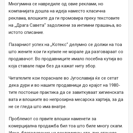
Многумина се навредиле од овие реклами, но
компанијата дошла на идеја наместо класична
реклама, влошките да ги промовира преку текстовите
на „Драга Савета“ задолжени за интимни прашања, во
истото списание.
Пазарниот успех на „Котекс“ делумно се должи на тоа
што жените кои ги купиле не морале да разговараат со
продавачот. Во продавниците имало посебна кутија во
која ставале пари без да кажат ниту збор.
Читателите кои пораснале во Југославија ќе се сетат
дека дури и во нашите продавници до крајот на 1980-
тите постоеше практика да се завиткуваат хигиенската
вата и влошките во непроѕирна месарска хартија, за да
не се гледа што има внатре.
Проблемот со првите влошки наменети за
комерцијална продажба бил тоа што биле многу скапи.