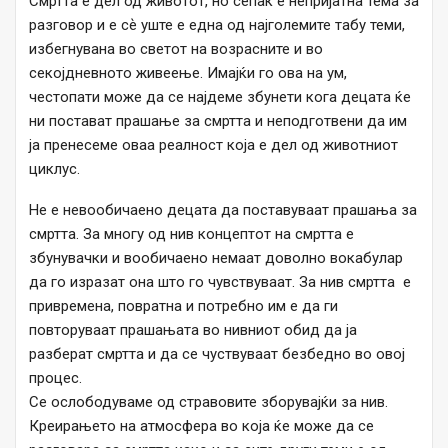
Смртта е дел од животот, но сепак е непријатна тема за
разговор и е сѐ уште е една од најголемите табу теми,
избегнувана во светот на возрасните и во
секојдневното живеење. Имајќи го ова на ум,
честопати може да се најдеме збунети кога децата ќе
ни постават прашање за смртта и неподготвени да им
ја пренесеме оваа реалност која е дел од животниот
циклус.
Не е невообичаено децата да поставуваат прашања за
смртта. За многу од нив концептот на смртта е
збунувачки и вообичаено немаат доволно вокабулар
да го изразат она што го чувствуваат. За нив смртта е
привремена, повратна и потребно им е да ги
повторуваат прашањата во нивниот обид да ја
разберат смртта и да се чуствуваат безбедно во овој
процес.
Се ослободуваме од стравовите зборувајќи за нив.
Креирањeто на атмосфера во која ќе може да се