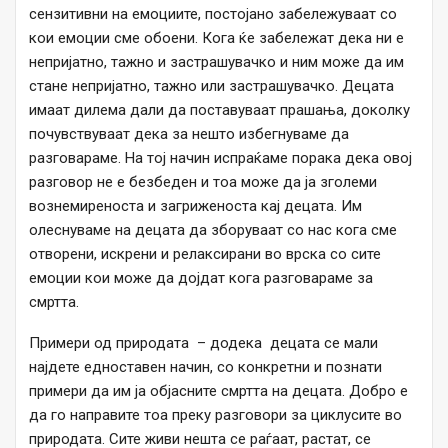
сензитивни на емоциите, постојано забележуваат со
кои емоции сме обоени. Кога ќе забележат дека ни е
непријатно, тажно и застрашувачко и ним може да им
стане непријатно, тажно или застрашувачко. Децата
имаат дилема дали да поставуваат прашања, доколку
почувствуваат дека за нешто избегнуваме да
разговараме. На тој начин испраќаме порака дека овој
разговор не е безбеден и тоа може да ја зголеми
вознемиреноста и загриженоста кај децата. Им
олеснуваме на децата да зборуваат со нас кога сме
отворени, искрени и релаксирани во врска со сите
емоции кои може да дојдат кога разговараме за
смртта.
Примери од природата – додека децата се мали
најдете едноставен начин, со конкретни и познати
примери да им ја објасните смртта на децата. Добро е
да го направите тоа преку разговори за циклусите во
природата. Сите живи нешта се раѓаат, растат, се