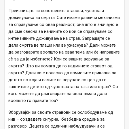
Преиспитајте ги сопствените ставови, чувства и
доживувања за смртта. Сите имаме различи механизми
за справување со оваа реалност, она што е значајно е
да сме свесни за начините со кои се справуваме со
интензивните доживувања на страв. Запрашајте се
дали смртта ве плаши или ве ужаснува? Дали можете
да разговарате воопшто на оваа тема или ќе направите
сѐ за да ја избегнете? Кои се вашите верувања за
смртта? Што ви помага да го надминете стравот од
смртта? Дали ви е полесно да измислите приказна за
детето во која и самите не верувате со цел да го
заштитите детето од чувстваата на тага или страв? Со
кого можете да разговарате на оваа тема и дали
воопшто го правите тоа?
Зборувајќи за своите стравови се ослободуваме од
нив – создадете сигурна, безбедна средина за
разговор. Децата се одлични набљудувачи и се