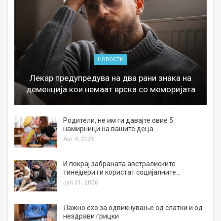
НОВОСТИ
Лекар предупредува на два рани знака на
деменција кои немаат врска со меморијата
а
Родители, не им ги давајте овие 5
намирници на вашите деца
Авг 4, 2026
И покрај забраната австралиските
тинејџери ги користат социјалните…
Јул 31, 2026
Лажно ехо за одвикнување од слатки и од
нездрави грицки