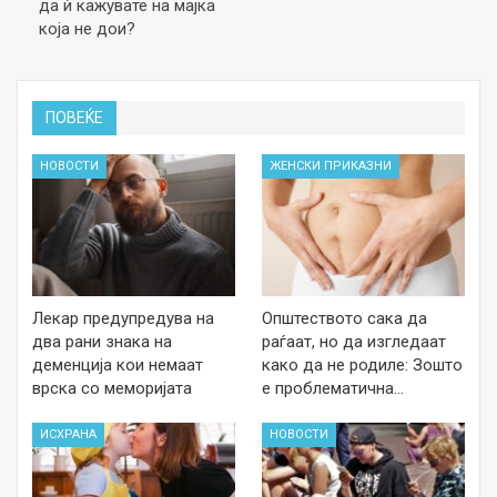
да ѝ кажувате на мајка
која не дои?
ПОВЕЌЕ
НОВОСТИ
ЖЕНСКИ ПРИКАЗНИ
Лекар предупредува на
Општеството сака да
два рани знака на
раѓаат, но да изгледаат
деменција кои немаат
како да не родиле: Зошто
врска со меморијата
е проблематична…
ИСХРАНА
НОВОСТИ