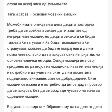
случи на некој член од фамилијата.
Тага и страв – основни човечки емоции
Можеби имате очекувања дека децата постојано
треба да се среќни и сакате да ги заштите од
непријатните емоции, но децата секако и ќе бидат
тажни и ќе тагуваат и ќе бидат исплашени и ќе
стравуваат, можете да бидете покрај нив и да им
помогнете полесно да ги искусат овие непријатни, но
основни човечки емоции. Секоја емоција има свој
придонес во развојот на емоционалната интелигенција
и потребно е да учиме на сите да им посветиме
подеднакво внимание, сите се добредојдени. Сите
емоции се важни и е потребно да им се даде простор
да се искусат, без да се создаде чувство на вина за
одредени емоции.
Верувања за смртта – Објаснете му да на детето дека