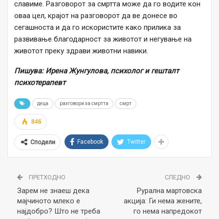
славиме. Разговорот за смртта може да го водите кон
оваа цел, крајот на разговорот да ве донесе во
сегашноста и да го искористите како прилика за
развивање благодарност за животот и негување на
животот преку здрави животни навики.
Пишува: Ирена Жунгулова, психолог и гешталт
психотерапевт
деца
разговори за смртта
смрт
846
Facebook
Twitter
Сподели
ПРЕТХОДНО
СЛЕДНО
Зарем не знаеш дека
Рурална мартовска
мајчиното млеко е
акција: Ги нема жените,
најдобро? Што не треба
го нема напредокот