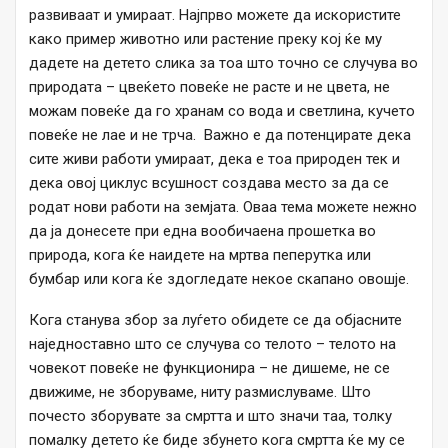
развиваат и умираат. Најпрво можете да искористите
како пример животно или растение преку кој ќе му
дадете на детето слика за тоа што точно се случува во
природата – цвеќето повеќе не расте и не цвета, не
можам повеќе да го хранам со вода и светлина, кучето
повеќе не лае и не трча. Важно е да потенцирате дека
сите живи работи умираат, дека е тоа природен тек и
дека овој циклус всушност создава место за да се
родат нови работи на земјата. Оваа тема можете нежно
да ја донесете при една вообичаена прошетка во
природа, кога ќе наидете на мртва пеперутка или
бумбар или кога ќе здогледате некое скапано овошје.
Кога станува збор за луѓето обидете се да објасните
наједноставно што се случува со телото – телото на
човекот повеќе не функционира – не дишеме, не се
движиме, не зборуваме, ниту размислуваме. Што
почесто зборувате за смртта и што значи таа, толку
помалку детето ќе биде збунето кога смртта ќе му се