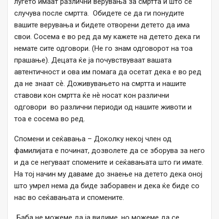
луѓето имаат различни верувања за смртта и што се
случува после смртта. Обидете се да ги понудите
вашите верувања и бидете отворени детето да има
свои. Сосема е во ред да му кажете на детето дека ги
немате сите одговори. (Не го знам одговорот на тоа
прашање). Децата ќе ја почувствуваат вашата
автентичност и ова им помага да осетат дека е во ред
да не знаат сѐ. Доживувањето на смртта и нашите
ставови кон смртта ќе нѐ носат кон различни
одговори во различни периоди од нашите животи и
тоа е сосема во ред.
Спомени и сеќавања – Доколку некој член од
фамилијата е починат, дозволете да се зборува за него
и да се негуваат спомените и сеќавањата што ги имате.
На тој начин му даваме до знаење на детето дека оној
што умрел нема да биде заборавен и дека ќе биде со
нас во сеќавањата и спомените.
„Баба не можеме да ја видиме, но можеме да се