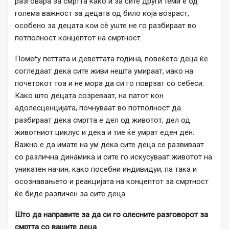
разговара за смртта како и за сите други теми е од
голема важност за децата од било која возраст,
особено за децата кои сѐ уште не го разбираат во
потполност концептот на смртност.
Помеѓу петтата и деветтата година, повеќето деца ќе
согледаат дека сите живи нешта умираат, иако на
почетокот тоа и не мора да си го поврзат со себеси.
Како што децата созреваат, на патот кон
адолесценцијата, почнуваат во потполност да
разбираат дека смртта е дел од животот, дел од
животниот циклус и дека и тие ќе умрат еден ден.
Важно е да имате на ум дека сите деца се развиваат
со различна динамика и сите го искусуваат животот на
уникатен начин, како посебни индивидуи, па така и
осознавањето и реакцијата на концептот за смртност
ќе биде различен за сите деца.
Што да направите за да си го олесните разговорот за
смртта со вашите деца