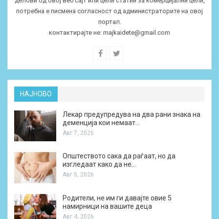
делови од овој веб сајт или цели статии за комерцијални цели,
потребна е писмена согласност од администраторите на овој
портал.
контактирајте не:
majkaidete@gmail.com
НАЈНОВО
Лекар предупредува на два рани знака на
деменција кои немаат…
Авг 7, 2026
Општеството сака да раѓаат, но да
изгледаат како да не…
Авг 5, 2026
Родители, не им ги давајте овие 5
намирници на вашите деца
Авг 4, 2026