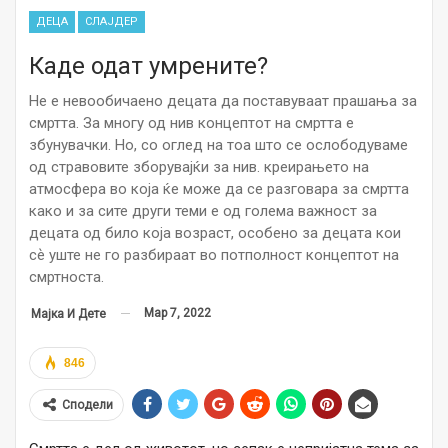
ДЕЦА
СЛАЈДЕР
Каде одат умрените?
Не е невообичаено децата да поставуваат прашања за
смртта. За многу од нив концептот на смртта е
збунувачки. Но, со оглед на тоа што се ослободуваме
од стравовите зборувајќи за нив. креирањeто на
атмосфера во која ќе може да се разговара за смртта
како и за сите други теми е од голема важност за
децата од било која возраст, особено за децата кои
сѐ уште не го разбираат во потполност концептот на
смртноста.
Мар 7, 2022
Мајка И Дете
846
Сподели