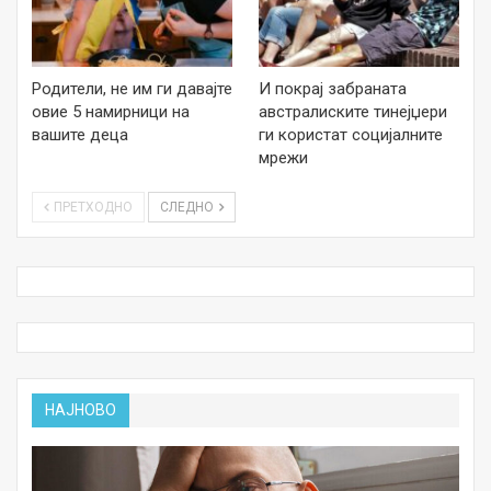
Родители, не им ги давајте
И покрај забраната
овие 5 намирници на
австралиските тинејџери
вашите деца
ги користат социјалните
мрежи
ПРЕТХОДНО
СЛЕДНО
НАЈНОВО