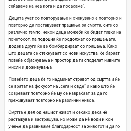
сеќаваме на неа кога и да посакаме“.
Децата учат со повторување и очекувано е повторно и
повторно да поставуваат прашања за смртта, сите со
различно темпо, некои деца можеби ќе бидат тивки на
почетокот, па подоцна ќе продолжат со прашањата,
додека други ќе ве бомбардираат со прашања. Како
што децата се стекнуваат со нови искуства, ќе бараат
повеќе објаснувања и простор да ги споделат нивните
мисли и доживувања.
Повеќето деца ќе го надминат стравот од смртта и ќе
се вратат на фокусот на „сега и овде“ и како што ќе
созреваат повторно ќе му се навраќаат за да го
преживуваат повторно на различни нивоа.
Смртта е дел од нашиот живот и секако дека нѐ
растажува и застрашува, но може да нѐ води и кон
учење да развиваме благодарност за животот и да го