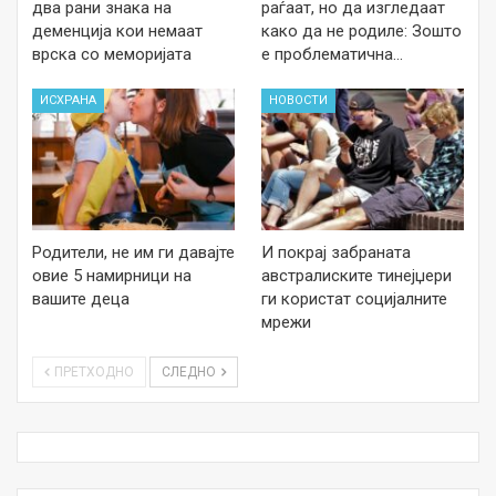
два рани знака на
раѓаат, но да изгледаат
деменција кои немаат
како да не родиле: Зошто
врска со меморијата
е проблематична…
ИСХРАНА
НОВОСТИ
Родители, не им ги давајте
И покрај забраната
овие 5 намирници на
австралиските тинејџери
вашите деца
ги користат социјалните
мрежи
ПРЕТХОДНО
СЛЕДНО