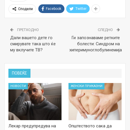
Facebook
Twitter
Сподели
ПРЕТХОДНО
СЛЕДНО
Дали вашето дете го
Ги запознаваме ретките
смирувате така што ќе
болести: Синдром на
му вклучите ТВ?
хиперимуноглобулинемија
ПОВЕЌЕ
НОВОСТИ
ЖЕНСКИ ПРИКАЗНИ
Лекар предупредува на
Општеството сака да