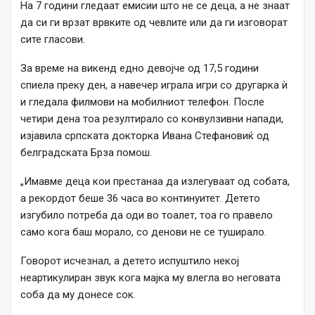
На 7 години гледаат емисии што не се деца, а не знаат
да си ги врзат врвките од чевлите или да ги изговорат
сите гласови.
За време на викенд едно девојче од 17,5 години
спиела преку ден, а навечер играла игри со другарка ѝ
и гледала филмови на мобилниот телефон. После
четири дена тоа резултирало со конвулзивни напади,
изјавила српската докторка Ивана Стефановиќ од
белградската Брза помош.
„Имавме деца кои престанаа да излегуваат од собата,
а рекордот беше 36 часа во континуитет. Детето
изгубило потреба да оди во тоалет, тоа го правело
само кога баш морало, со денови не се туширало.
Говорот исчезнал, а детето испуштило некој
неартикулиран звук кога мајка му влегла во неговата
соба да му донесе сок.