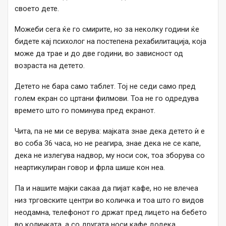
своето дете.
Можеби сега ќе го смирите, но за неколку години ќе
бидете кај психолог на постепена рехабилитација, која
може да трае и до две години, во зависност од
возраста на детето.
Детето не бара само таблет. Тој не седи само пред
голем екран со цртани филмови. Тоа не го одредува
времето што го поминува пред екранот.
Чита, па не ми се верува: мајката знае дека детето ѝ е
во соба 36 часа, но не реагира, знае дека не се капе,
дека не излегува надвор, му носи сок, тоа зборува со
неартикулиран говор и фрла шише кон неа.
Па и нашите мајки сакаа да пијат кафе, но не влечеа
низ трговските центри во количка и тоа што го видов
неодамна, телефонот го држат пред лицето на бебето
во количката, а со другата носи кафе додека