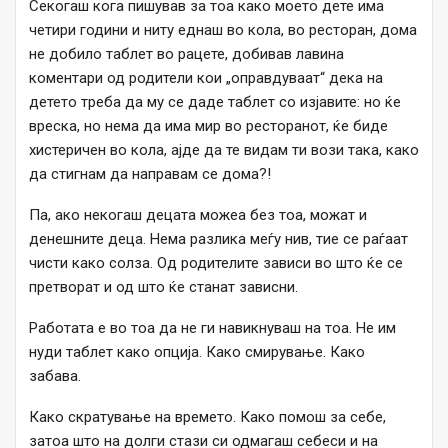
Секогаш кога пишував за тоа како моето дете има
четири години и ниту еднаш во кола, во ресторан, дома
не добило таблет во рацете, добивав лавина
коментари од родители кои „оправдуваат“ дека на
детето треба да му се даде таблет со изјавите: но ќе
вреска, но нема да има мир во ресторанот, ќе биде
хистеричен во кола, ајде да те видам ти вози така, како
да стигнам да направам се дома?!
Па, ако некогаш децата можеа без тоа, можат и
денешните деца. Нема разлика меѓу нив, тие се раѓаат
чисти како солза. Од родителите зависи во што ќе се
претворат и од што ќе станат зависни.
Работата е во тоа да не ги навикнуваш на тоа. Не им
нуди таблет како опција. Како смирување. Како
забава.
Како скратување на времето. Како помош за себе,
затоа што на долги стази си одмагаш себеси и на