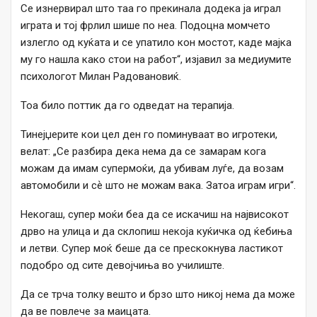
Се изнервирал што таа го прекинала додека ја играл
играта и тој фрлил шише по неа. Подоцна момчето
излегло од куќата и се упатило кон мостот, каде мајка
му го нашла како стои на работ“, изјавил за медиумите
психологот Милан Радовановиќ.
Тоа било поттик да го одведат на терапија.
Тинејџерите кои цел ден го поминуваат во игротеки,
велат: „Се разбира дека нема да се замарам кога
можам да имам супермоќи, да убивам луѓе, да возам
автомобили и сѐ што не можам вака. Затоа играм игри“.
Некогаш, супер моќи беа да се искачиш на највисокот
дрво на улица и да склопиш некоја куќичка од ќебиња
и летви. Супер моќ беше да се прескокнува ластикот
подобро од сите девојчиња во училиште.
Да се трча толку вешто и брзо што никој нема да може
да ве повлече за маицата.