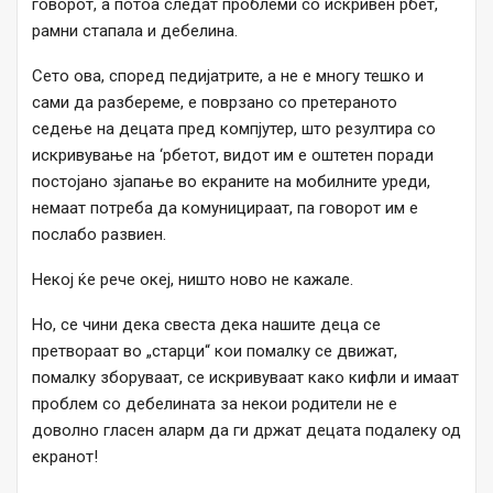
говорот, а потоа следат проблеми со искривен рбет,
рамни стапала и дебелина.
Сето ова, според педијатрите, а не е многу тешко и
сами да разбереме, е поврзано со претераното
седење на децата пред компјутер, што резултира со
искривување на ‘рбетот, видот им е оштетен поради
постојано зјапање во екраните на мобилните уреди,
немаат потреба да комуницираат, па говорот им е
послабо развиен.
Некој ќе рече океј, ништо ново не кажале.
Но, се чини дека свеста дека нашите деца се
претвораат во „старци“ кои помалку се движат,
помалку зборуваат, се искривуваат како кифли и имаат
проблем со дебелината за некои родители не е
доволно гласен аларм да ги држат децата подалеку од
екранот!