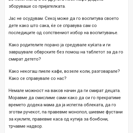
зборуваше со пријателката.
Јас не осудувам. Секој може да го воспитува своето
дете како што сака, ќе се справува сам со
последиците од сопствениот избор на воспитување.
Како родителите порано ја средувале куќата и ги
завршувале обврските без помош на таблетот за да го
смират детето?
Како некогаш пиеле кафе, возеле коли, разговарале?
Како се справувале со нас?
Немале можност на ваков начин да ги смират децата.
Моравме да смислиме сами како да си го прекратиме
времето додека мама да ја испегла облеката, да го
зготви ручекот, па правевме монопол, шиевме фустани
за куклите, правевме каса од кутија за бонбони,
трчавме надвор.