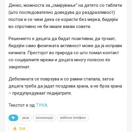
Денес, можноста за „смирување“ на детето со таблети
(што последователно доведува до раздразливост)
постои и се чини дека се користи без мерка, бидејќи
во спротивно не би имале вакви совети.
Решението е децата да бидат поактивни, да трчаат,
бидејќи само физичката активност може да ја исправи
кичмата. Престојот во природа со што помал контакт
со социјалните мрежи и децата многу полесно ќе
закрепнат.
Дебелината се поврзува и со рамни стапала, затоа
децата треба да јадат поздрава храна, а не брза храна
– предупредуваат педијатрите.
Текстот е од
ТУКА
.
деца
занимација
мобилни телефони
714