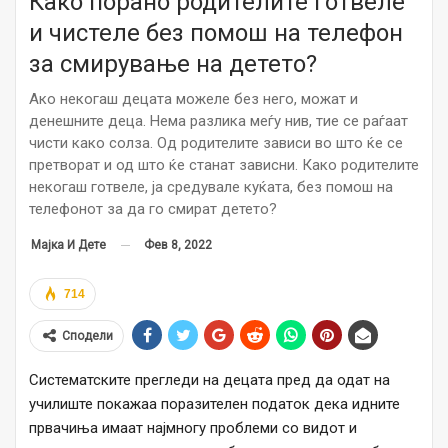
Како порано родителите готвеле
и чистеле без помош на телефон
за смирување на детето?
Ако некогаш децата можеле без него, можат и
денешните деца. Нема разлика меѓу нив, тие се раѓаат
чисти како солза. Од родителите зависи во што ќе се
претворат и од што ќе станат зависни. Како родителите
некогаш готвеле, ја средувале куќата, без помош на
телефонот за да го смират детето?
Фев 8, 2022
Мајка И Дете
714
Сподели
Систематските прегледи на децата пред да одат на
училиште покажаа поразителен податок дека идните
првачиња имаат најмногу проблеми со видот и