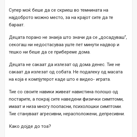
Супер моќ беше да се скриеш во темнината на
најдоброто можно место, за на крајот сите да те
бараат.
Децата порано не знаеја што значи да се „досадуваш“,
секогаш ни недостасуваа уште пет минути надвор и
тешко ни беше да се прибереме дома.
Децата не сакаат да излезат од дома денес. Тие не
сакаат да излезат од собата. Не подалеку од масата
на која е компјутерот каде што е видео- играта.
Тие со своите навики живеат навистина полошо од
постарите, а покрај сите наведени физички симптоми,
имаат и низа многу поопасни, психолошки симптоми.
Тие стануваат агресивни, нерасположени, депресивни.
Како дојде до тоа?