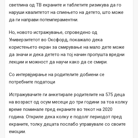
светлина од ТВ екраните и таблетите ризикува да го
наруши квалитетот на спиењето на детето, што може
да ги направи потемпераментни.
Но, новото истражување, спроведено од
Универзитетот во Оксфорд, покажало дека
користењето екран за смирување на мало дете може
да значи и дека детето на тој начин пропушта вредни
лекции и можност да научи како да се смири.
Со интервјуирање на родителите добиени се
потребните податоци
Истражувачите ги анкетирале родителите на 575 деца
на возраст од осум месеци до три години за тоа колку
време поминале пред екраните во текот на 2020
година. Откриле дека колку е подолг периодот пред
екраните, толку децата послабо управувале со своите
емоции.