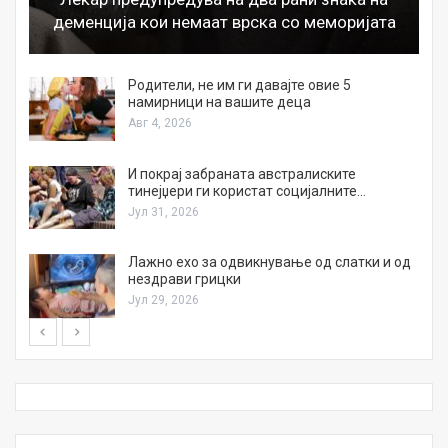
деменција кои немаат врска со меморијата
а
Родители, не им ги давајте овие 5
намирници на вашите деца
Авг 4, 2026
И покрај забраната австралиските
тинејџери ги користат социјалните…
Јул 31, 2026
Лажно ехо за одвикнување од слатки и од
нездрави грицки
Јул 29, 2026