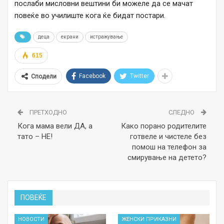
послаби мисловни вештини би можеле да се мачат
повеќе во училиште кога ќе бидат постари.
деца
екрани
истражување
615
Facebook
Twitter
Сподели
ПРЕТХОДНО
СЛЕДНО
Кога мама вели ДА, а
Како порано родителите
тато – НЕ!
готвеле и чистеле без
помош на телефон за
смирување на детето?
ПОВЕЌЕ
НОВОСТИ
ЖЕНСКИ ПРИКАЗНИ