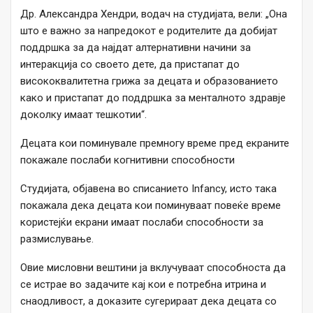
Др. Александра Хендри, водач на студијата, вели: „Она
што е важно за напредокот е родителите да добијат
поддршка за да најдат алтернативни начини за
интеракција со своето дете, да пристапат до
висококвалитетна грижа за децата и образованието
како и пристапат до поддршка за менталното здравје
доколку имаат тешкотии“.
Децата кои поминувале премногу време пред екраните
покажале послаби когнитивни способности
Студијата, објавена во списанието Infancy, исто така
покажала дека децата кои поминуваат повеќе време
користејќи екрани имаат послаби способности за
размислување.
Овие мисловни вештини ја вклучуваат способноста да
се истрае во задачите кај кои е потребна итрина и
снаодливост, а доказите сугерираат дека децата со