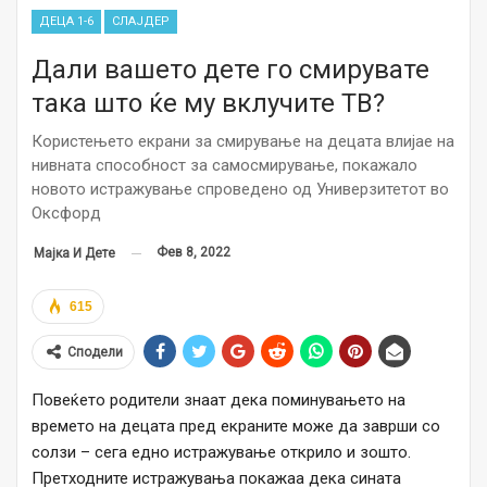
ДЕЦА 1-6
СЛАЈДЕР
Дали вашето дете го смирувате
така што ќе му вклучите ТВ?
Користењето екрани за смирување на децата влијае на
нивната способност за самосмирување, покажало
новото истражување спроведено од Универзитетот во
Оксфорд
Фев 8, 2022
Мајка И Дете
615
Сподели
Повеќето родители знаат дека поминувањето на
времето на децата пред екраните може да заврши со
солзи – сега едно истражување открило и зошто.
Претходните истражувања покажаа дека сината