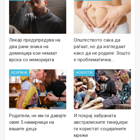
Лекар предупредува на
Општеството сака да
два рани знака на
раѓаат, но да изгледаат
деменција кои немаат
како да не родиле: Зошто
врска со меморијата
е проблематична…
ИСХРАНА
НОВОСТИ
Родители, не им ги давајте
И покрај забраната
овие 5 намирници на
австралиските тинејџери
вашите деца
ги користат социјалните
мрежи