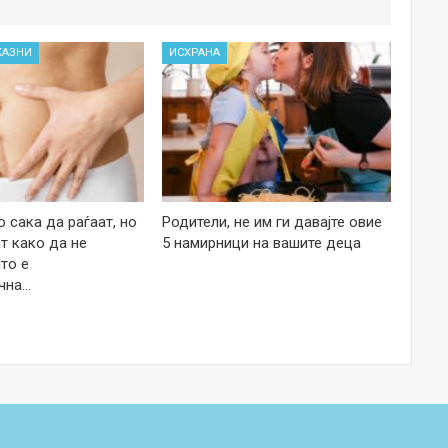
КАЗНИ
ИСХРАНА
 сака да раѓаат, но
Родители, не им ги давајте овие
т како да не
5 намирници на вашите деца
то е
чна…