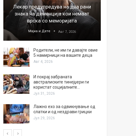
Лекар предупредува на два рани
26
знака на деменција кои немаат
благода
врска со меморијата
Мајка и Дете
М
Авг 7, 2026
Родители, не им ги давајте овие
5 намирници на вашите деца
Авг 4, 2026
И покрај забраната
австралиските тинејџери ги
користат социјалните…
Јул 31, 2026
Лажно ехо за одвикнување од
слатки и од нездрави грицки
Јул 29, 2026