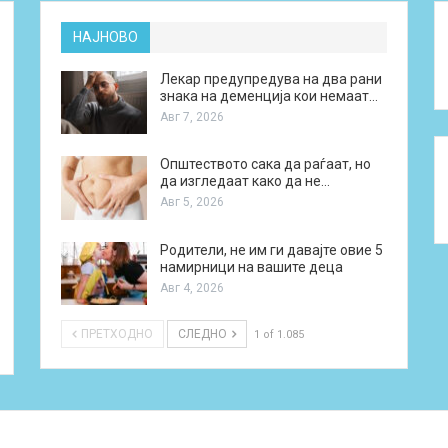
НАЈНОВО
Лекар предупредува на два рани
знака на деменција кои немаат…
Авг 7, 2026
Општеството сака да раѓаат, но
да изгледаат како да не…
Авг 5, 2026
Родители, не им ги давајте овие 5
намирници на вашите деца
Авг 4, 2026
ПРЕТХОДНО
СЛЕДНО
1 of 1.085