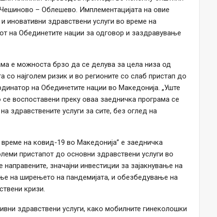
и Чешиново – Облешево. Имплементацијата на овие
и иновативни здравствени услуги во време на
от на Обединетите нации за одговор и заздравување
ама е можноста брзо да се делува за цела низа од
а со најголем ризик и во регионите со слаб пристап до
ординатор на Обединетите нации во Македонија. „Уште
о се воспоставени преку оваа заедничка програма се
на здравствените услуги за сите, без оглед на
 време на ковид-19 во Македонија” е заедничка
олеми пристапот до основни здравствени услуги во
е направените, значајни инвестиции за зајакнување на
ање на ширењето на пандемијата, и обезбедување на
ствени кризи.
ивни здравствени услуги, како мобилните гинеколошки