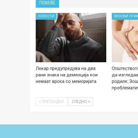
ПОВЕЌЕ
НОВОСТИ
ЖЕНСКИ ПРИ
Лекар предупредува на два
Општеството
рани знака на деменција кои
да изгледаа
немаат врска со меморијата
родиле: Зош
проблемати
ПРЕТХОДНО
СЛЕДНО