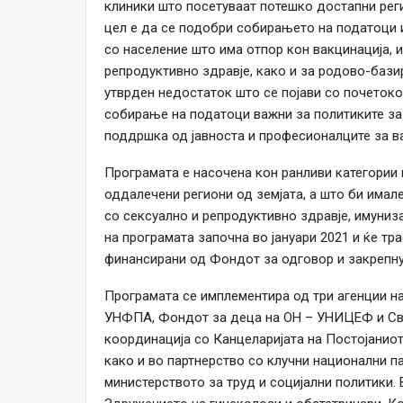
клиники што посетуваат потешко достапни регио
цел е да се подобри собирањето на податоци и
со население што има отпор кон вакцинација, 
репродуктивно здравје, како и за родово-бази
утврден недостаток што се појави со почеток
собирање на податоци важни за политиките за
поддршка од јавноста и професионалците за в
Програмата е насочена кон ранливи категории 
оддалечени региони од земјата, а што би имал
со сексуално и репродуктивно здравје, имуниз
на програмата започна во јануари 2021 и ќе тра
финансирани од Фондот за одговор и закрепну
Програмата се имплементира од три агенции н
УНФПА, Фондот за деца на ОН – УНИЦЕФ и Све
координација со Канцеларијата на Постојанио
како и во партнерство со клучни национални па
министерството за труд и социјални политики. 