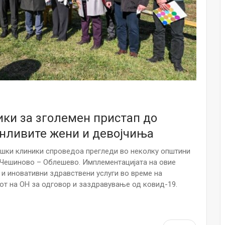
НОВОСТИ
Финците вложија милион евра во
кал, за посилен имунитет на децата
Мајка и Дете
Јул 24, 2026
Малолетниците ќе бидат офлајн
до 15-тата година: Франција
воведе…
Јул 23, 2026
ки за зголемен пристап до
анливите жени и девојчиња
Нов тест од крвта би можел да го
открие ризикот од Алцхајмер
многу…
ошки клиники спроведоа прегледи во неколку општини
Јул 22, 2026
и Чешиново – Облешево. Имплементацијата на овие
и иновативни здравствени услуги во време на
Австралијка роди четири
от на ОН за одговор и заздравување од ковид-19.
идентични ќерки: Чудо што се
случува еднаш на…
Јул 21, 2026