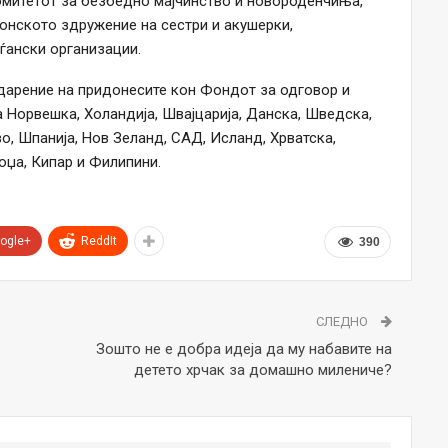
омитетот за безбедно мајчинство и новороденчиња,
нското здружение на сестри и акушерки,
аѓански организации.
дарение на придонесите кон Фондот за одговор и
 Норвешка, Холандија, Швајцарија, Данска, Шведска,
о, Шпанија, Нов Зеланд, САД, Исланд, Хрватска,
боџа, Кипар и Филипини.
ogle+
ReddIt
390
СЛЕДНО
Зошто не е добра идеја да му набавите на
детето хрчак за домашно милениче?