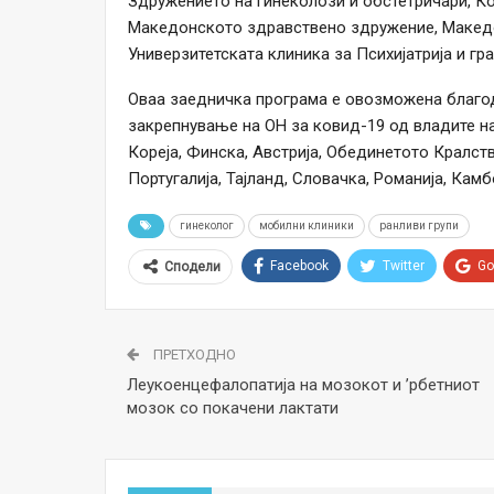
Здружението на гинеколози и обстетричари, К
Македонското здравствено здружение, Македо
Универзитетската клиника за Психијатрија и гр
Оваа заедничка програма е овозможена благо
закрепнување на ОН за ковид-19 од владите на
Кореја, Финска, Австрија, Обединетото Кралств
Португалија, Тајланд, Словачка, Романија, Кам
гинеколог
мобилни клиники
ранливи групи
Facebook
Twitter
Go
Сподели
ПРЕТХОДНО
Леукоенцефалопатија на мозокот и ʼрбетниот
мозок со покачени лактати