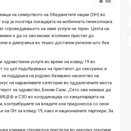
390
вници на семејството на Обединетите нации (ОН) во
кор ја посетија локацијата на мобилната гинеколошка
т спроведувањето на овие услуги на терен. Целта на
иники е да се овозможи зголемен пристап до
жени и девојчиња во тешко достапни региони што беа
и здравствени услуги во време на ковид-19 во
т со цел подобрување на пристапот до сексуално и
и за поддршка на родово базирано насилство на
окус на најранливите категории во оддалечените места
терот за здравство, Беким Сали. „Сето ова немаше да
ИЦЕФ и СЗО во координација со канцеларијата на
и, контрибуциите на владите кои придонесоа со свои
 на ОН за ковид-19, како и националните партнери. За
ошки клиники спроведоа прегледи во неколку општини