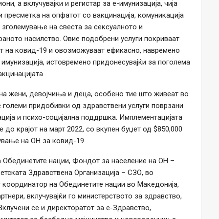
ни, а вклучувајки и регистар за е-имунизација, чија
 пресметка на опфатот со вакцинација, комуникација
и зголемување на свеста за сексуалното и
раното насилство. Овие подобрени услуги покриваат
от на ковид-19 и овозможуваат ефикасно, навремено
 имунизација, истовремено придонесувајќи за поголема
акцинацијата.
на жени, девојчиња и деца, особено тие што живеат во
е големи придобивки од здравствени услуги поврзани
ација и психо-социјална поддршка. Имплементацијата
е до крајот на март 2022, со вкупен буџет од $850,000
вање на ОН за ковид-19.
а Обединетите нации, Фондот за население на ОН –
тската Здравствена Организација – СЗО, во
т координатор на Обединетите нации во Македонија,
ртнери, вклучувајќи го министерството за здравство,
Вклучени се и директоратот за e-Здравство,