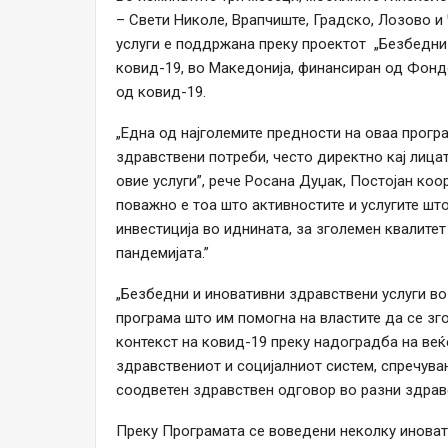
– Свети Николе, Врапчиште, Градско, Лозово 
услуги е поддржана преку проектот „Безбедни 
ковид-19, во Македонија, финансиран од Фонд
од ковид-19.
„Една од најголемите предности на оваа прогр
здравствени потреби, често директно кај лицат
овие услуги”, рече Росана Дуџак, Постојан ко
поважно е тоа што активностите и услугите шт
инвестиција во иднината, за зголемен квалитет 
пандемијата.”
„Безбедни и иновативни здравствени услуги во
програма што им помогна на властите да се зг
контекст на ковид-19 преку надоградба на веќ
здравствениот и социјалниот систем, спречув
соодветен здравствен одговор во разни здрав
Преку Програмата се воведени неколку иноват