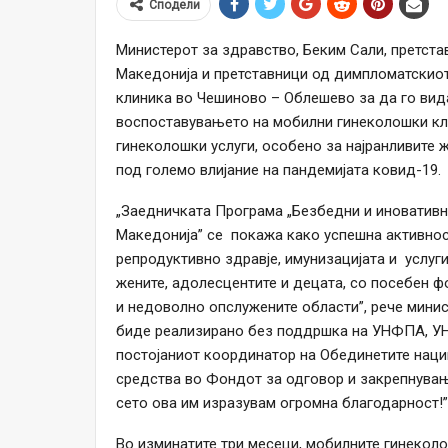
Сподели
Министерот за здравство, Беким Сали, претста
Македонија и претставници од димпломатскиот 
клиника во Чешиново – Облешево за да го вида
воспоставувањето на мобилни гинеколошки кл
гинеколошки услуги, особено за најранливите 
под големо влијание на пандемијата ковид-19.
„Заедничката Програма „Безбедни и иновативн
Македонија” се покажа како успешна активнос
репродуктивно здравје, имунизацијата и услуг
жените, адолесцентите и децата, со посебен ф
и недоволно опслужените области”, рече минис
биде реализирано без поддршка на УНФПА, УН
постојаниот координатор на Обединетите наци
средства во Фондот за одговор и закрепнување
сето ова им изразувам огромна благодарност!”
Во изминатите три месеци, мобилните гинекол