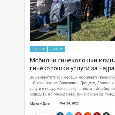
НОВОСТИ
СЛАЈДЕР
Мобилни гинеколошки клини
гинеколошки услуги за најр
Во изминатите три месеци, мобилните гинекол
– Свети Николе, Врапчиште, Градско, Лозово 
услуги е поддржана преку проектот „Безбедни 
ковид-19, во Македонија, финансиран од Фонд
Фев 24, 2022
Мајка И Дете