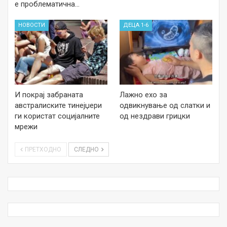
е проблематична…
НОВОСТИ
ДЕЦА 1-6
И покрај забраната
Лажно ехо за
австралиските тинејџери
одвикнување од слатки и
ги користат социјалните
од нездрави грицки
мрежи
ПРЕТХОДНО
СЛЕДНО