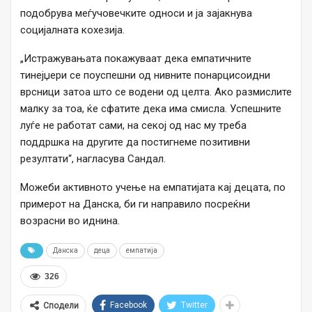
подобрува меѓучовечките односи и ја зајакнува
социјалната кохезија.
„Истражувањата покажуваат дека емпатичните
тинејџери се поуспешни од нивните понарцисоидни
врсници затоа што се водени од целта. Ако размислите
малку за тоа, ќе сфатите дека има смисла. Успешните
луѓе не работат сами, на секој од нас му треба
поддршка на другите да постигнеме позитивни
резултати“, нагласува Сандал.
Можеби активното учење на емпатијата кај децата, по
примерот на Данска, би ги направило посреќни
возрасни во иднина.
Данска
деца
емпатија
326
Facebook
Twitter
Сподели