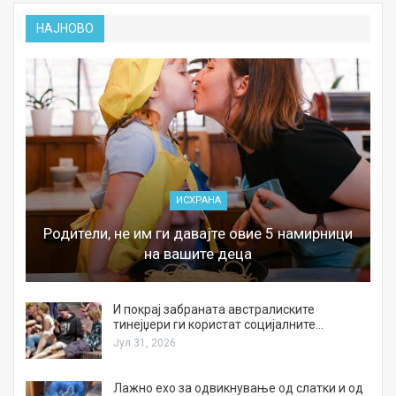
НАЈНОВО
ИСХРАНА
Родители, не им ги давајте овие 5 намирници
на вашите деца
И покрај забраната австралиските
тинејџери ги користат социјалните…
Јул 31, 2026
Лажно ехо за одвикнување од слатки и од