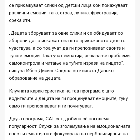
се прикажуваат слики од детски лица кои покажуваат
различни емоции: тага, страв, лутина, фрустрација,
среќа итн.
„Децата зборуваат за овие слики и се обидуваат со
зборови да го искажат она што прикажаното дете го
чувствува, а со тоа учат да ги препознаваат своите и
туѓите емоции. Така учат емпатија, решавање проблеми,
самоконтрола и читање на туѓите изрази на лицето“,
пишува Ибен Дисинг Сандал во книгата Данско
образование на децата.
Клучната карактеристика на таа програма е што
водителите и децата не ги проценуваат емоциите, туку
само ги препознаваат и ги почитуваат.
Друга програма, CAT сет, добива сè поголема
популарност. Служи за зголемување на емоционалната
свест и емпатија и е фокусирана на вербализирање на