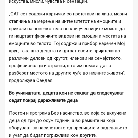
искуства, мисли, чувства и сензации.
„CAT сет содржи картички со претстави на лица, мерни
стапчиња за мерење на интензитетот на емоциите и
прикази на човечко тело во кои учесниците можат да
ги нацртаат физичките видови на емоции и местата на
емоциите во телото. Тој содржи и прибор наречен Мој
круг, така што децата ги цртаат своите пријатели во
различни делови од кругот, членови на семејството,
професионалци и странци, што им помага да го
разберат местото на другите луѓе во нивните животи“,
продолжува Сандал.
Во училиштата, децата кои не сакаат да споделуваат
седат покрај дарежливите деца
Постои и програма Без насилство, во која се вклучени
деца од три до осум години, а во рамките на која
зборуваат за насилството од врсниците и задевањето
и учат да бидат погрижливи кон другите.