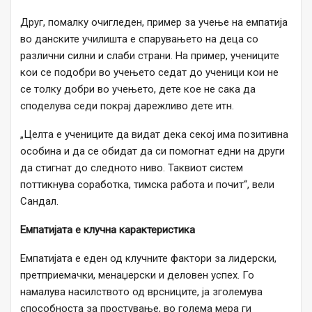
Друг, помалку очигледен, пример за учење на емпатија
во данските училишта е спарувањето на деца со
различни силни и слаби страни. На пример, учениците
кои се подобри во учењето седат до ученици кои не
се толку добри во учењето, дете кое не сака да
споделува седи покрај дарежливо дете итн.
„Целта е учениците да видат дека секој има позитивна
особина и да се обидат да си помогнат едни на други
да стигнат до следното ниво. Таквиот систем
поттикнува соработка, тимска работа и почит“, вели
Сандал.
Емпатијата е клучна карактеристика
Емпатијата е еден од клучните фактори за лидерски,
претприемачки, менаџерски и деловен успех. Го
намалува насилството од врсниците, ја зголемува
способноста за простување, во голема мера ги