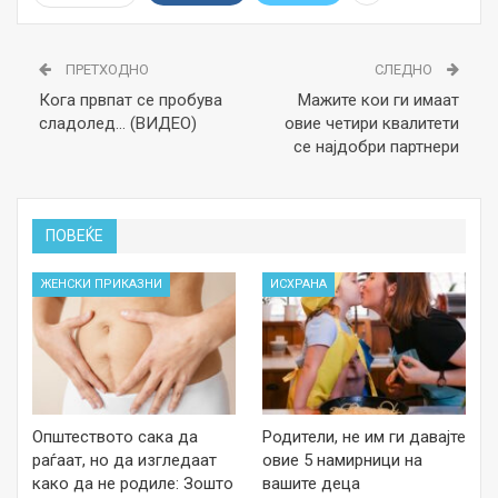
ПРЕТХОДНО
СЛЕДНО
Кога првпат се пробува
Мажите кои ги имаат
сладолед… (ВИДЕО)
овие четири квалитети
се најдобри партнери
ПОВЕЌЕ
ЖЕНСКИ ПРИКАЗНИ
ИСХРАНА
Општеството сака да
Родители, не им ги давајте
раѓаат, но да изгледаат
овие 5 намирници на
како да не родиле: Зошто
вашите деца