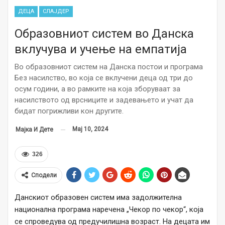
ДЕЦА
СЛАЈДЕР
Образовниот систем во Данска
вклучува и учење на емпатија
Во образовниот систем на Данска постои и програма
Без насилство, во која се вклучени деца од три до
осум години, а во рамките на која зборуваат за
насилството од врсниците и задевањето и учат да
бидат погрижливи кон другите.
Мај 10, 2024
Мајка И Дете
326
Сподели
Данскиот образовен систем има задолжителна
национална програма наречена „Чекор по чекор“, која
се спроведува од предучилишна возраст. На децата им