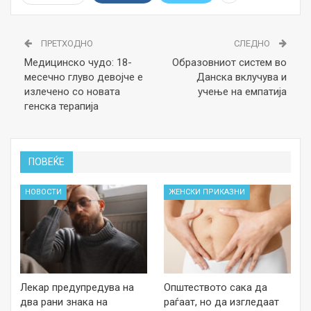
ПРЕТХОДНО
СЛЕДНО
Медицинско чудо: 18-
Образовниот систем во
месечно глуво девојче е
Данска вклучува и
излечено со новата
учење на емпатија
генска терапија
ПОВЕЌЕ
НОВОСТИ
ЖЕНСКИ ПРИКАЗНИ
Лекар предупредува на
Општеството сака да
два рани знака на
раѓаат, но да изгледаат