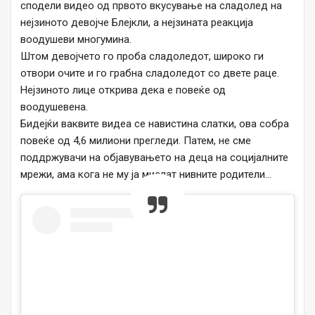
сподели видео од првото вкусување на сладолед на
нејзиното девојче Блејкли, а нејзината реакција
воодушеви многумина.
Штом девојчето го проба сладоледот, широко ги
отвори очите и го грабна сладоледот со двете раце.
Нејзиното лице открива дека е повеќе од
воодушевена.
Бидејќи ваквите видеа се навистина слатки, ова собра
повеќе од 4,6 милиони прегледи. Патем, не сме
поддржувачи на објавувањето на деца на социјалните
мрежи, ама кога не му ја мислат нивните родители…