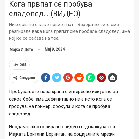
Кога првпат се пробува
сладолед… (ВИДЕО)
Никогаш не е како првиот пат… Веројатно сите сме
реагирале вака кога првпат сме пробале сладолед, ама
кој ќе се сеќава на тоа
Мај 9, 2024
Мајка И Дете
265
Сподели
Пробувањето нова храна е интересно искуство за
секое бебе, ама дефинитивно не е исто кога се
пробува, на пример, брокула и кога се пробува
сладолед.
Неодамнешното вирално видео го докажува тоа.
Мајката Британи Џерниган, на социјалните мрежи