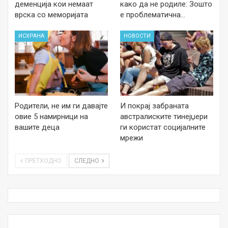
деменција кои немаат
како да не родиле: Зошто
врска со меморијата
е проблематична…
ИСХРАНА
НОВОСТИ
Родители, не им ги давајте
И покрај забраната
овие 5 намирници на
австралиските тинејџери
вашите деца
ги користат социјалните
мрежи
ПРЕТХОДНО
СЛЕДНО