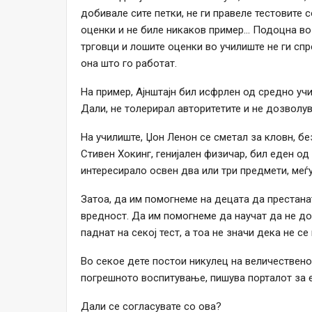
добивале сите петки, не ги правеле тестовите
оценки и не биле никаков пример… Подоцна во
трговци и лошите оценки во училиште не ги спре
она што го работат.
На пример, Ајнштајн бил исфрлен од средно уч
Дали, не толерирал авторитетите и не дозволув
На училиште, Џон Ленон се сметал за кловн, бе
Стивен Хокинг, генијален физичар, бил еден од
интересирало освен два или три предмети, меѓу
Затоа, да им помогнеме на децата да престана
вредност. Да им помогнеме да научат да не до
паднат на секој тест, а тоа не значи дека не с
Во секое дете постои никулец на величествен
погрешното воспитување, пишува порталот за ед
Дали се согласувате со ова?