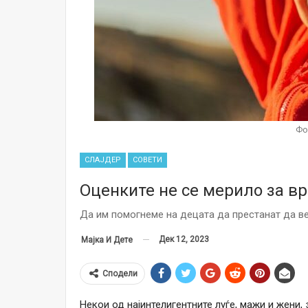
Фо
СЛАЈДЕР
СОВЕТИ
Оценките не се мерило за вр
Да им помогнеме на децата да престанат да ве
Дек 12, 2023
Мајка И Дете
Сподели
Некои од најинтелигентните луѓе, мажи и жени, 