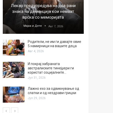
Лекар предупредува на два рани
26
знака на деменција кои немаат
благода
врска со меморијата
Мајка и Дете
М
Авг 7, 2026
Родители, не им ги давајте овие
5 намирници на вашите деца
Авг 4, 2026
И покрај забраната
австралиските тинејџери ги
користат социјалните…
Јул 31, 2026
Лажно ехо за одвикнување од
слатки и од нездрави грицки
Јул 29, 2026