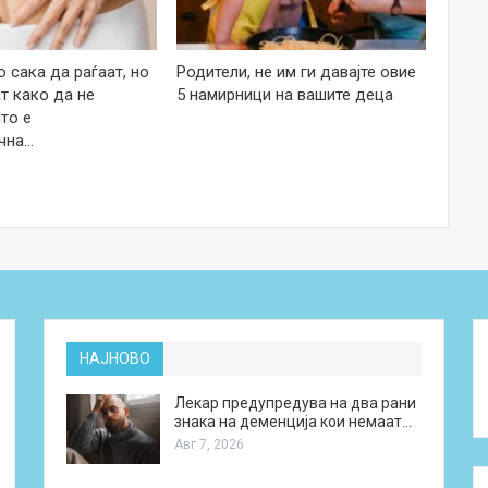
 сака да раѓаат, но
Родители, не им ги давајте овие
т како да не
5 намирници на вашите деца
то е
чна…
НАЈНОВО
Лекар предупредува на два рани
знака на деменција кои немаат…
Авг 7, 2026