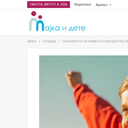
САБОТА, АВГУСТ 8, 2026
Маркетинг
Архива
Дома
Слајдер
Оценките не се мерило за вредноста на