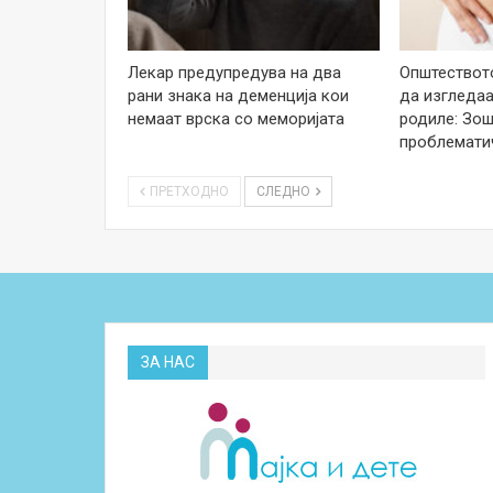
Лекар предупредува на два
Општеството
рани знака на деменција кои
да изгледаа
немаат врска со меморијата
родиле: Зош
проблемати
ПРЕТХОДНО
СЛЕДНО
ЗА НАС