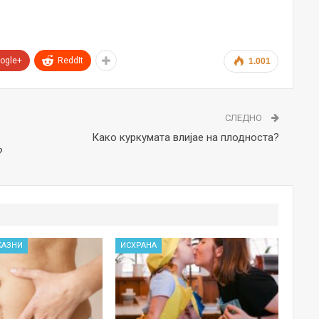
ogle+
ReddIt
1.001
СЛЕДНО
Како куркумата влијае на плодноста?
?
КАЗНИ
ИСХРАНА