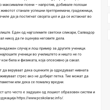
 со максимални поени – напротив, добивале полоши
 животот станале успешни претприемачи, градежници,
чиле да ја постигнат својата цел и да се истакнат во
илиште. Еден од најголемите светски сликари, Салвадор
ал никој да ги оценува неговите дела.
знадежен случај и лош пример за другите ученици.
 најлошите ученици во училиштето и ништо не го
 кои била и физиката, која опсесивно ја сакал.
т да веруваат дека оценките ја одредуваат нивната
живуваат стрес ако не добијат петка. Тие можат да
е паметни или дека се помалку вредни.
ост што често е задушен од лошиот образовен систем и
укација https://www.pcskolarac.info/.