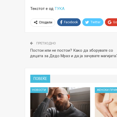
Текстот е од
ТУКА.
Facebook
Twitter
Go
Сподели
ПРЕТХОДНО
Постои или не постои? Како да зборувате со
децата за Дедо Мраз и да ја зачувате магијата
ПОВЕЌЕ
НОВОСТИ
ЖЕНСКИ ПРИ