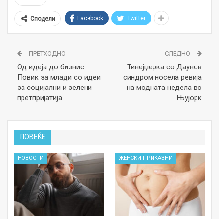
Facebook
Twitter
Сподели
ПРЕТХОДНО
СЛЕДНО
Од идеја до бизнис:
Тинејџерка со Даунов
Повик за млади со идеи
синдром носела ревија
за социјални и зелени
на модната недела во
претпријатија
Њујорк
ПОВЕЌЕ
НОВОСТИ
ЖЕНСКИ ПРИКАЗНИ