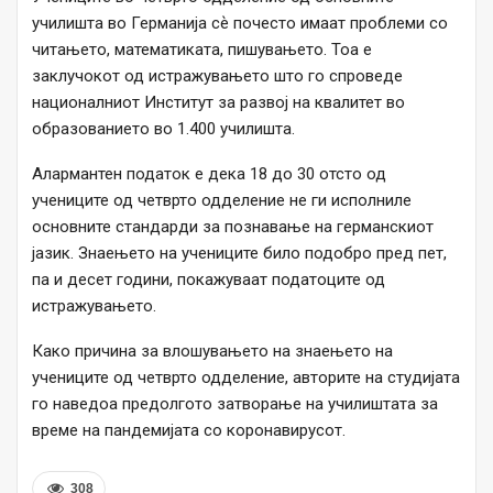
училишта во Германија сѐ почесто имаат проблеми со
читањето, математиката, пишувањето. Тоа е
заклучокот од истражувањето што го спроведе
националниот Институт за развој на квалитет во
образованието во 1.400 училишта.
Алармантен податок е дека 18 до 30 отсто од
учениците од четврто одделение не ги исполниле
основните стандарди за познавање на германскиот
јазик. Знаењето на учениците било подобро пред пет,
па и десет години, покажуваат податоците од
истражувањето.
Како причина за влошувањето на знаењето на
учениците од четврто одделение, авторите на студијата
го наведоа предолгото затворање на училиштата за
време на пандемијата со коронавирусот.
308