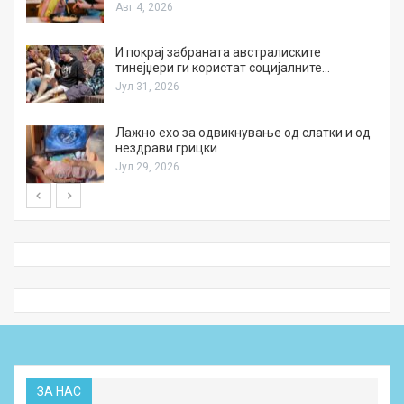
Авг 4, 2026
И покрај забраната австралиските
тинејџери ги користат социјалните…
Јул 31, 2026
Лажно ехо за одвикнување од слатки и од
нездрави грицки
Јул 29, 2026
ЗА НАС