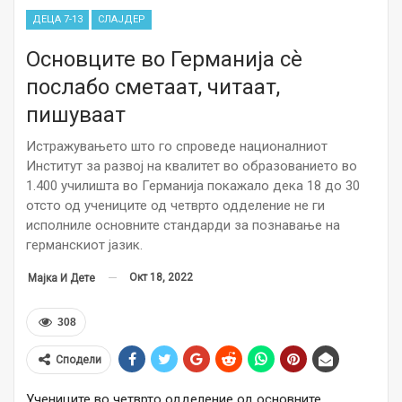
ДЕЦА 7-13
СЛАЈДЕР
Основците во Германија сѐ
послабо сметаат, читаат,
пишуваат
Истражувањето што го спроведе националниот
Институт за развој на квалитет во образованието во
1.400 училишта во Германија покажало дека 18 до 30
отсто од учениците од четврто одделение не ги
исполниле основните стандарди за познавање на
германскиот јазик.
Окт 18, 2022
Мајка И Дете
308
Сподели
Учениците во четврто одделение од основните