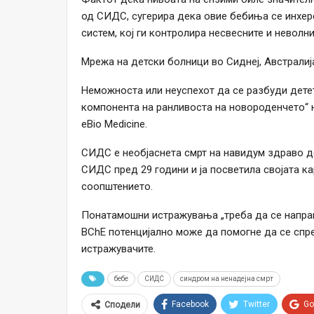
од СИДС, сугерира дека овие бебиња се инхер
систем, кој ги контролира несвесните и неволн
Мрежа на детски болници во Сиднеј, Австралија
Неможноста или неуспехот да се разбуди детет
компонента на ранливоста на новороденчето“ н
eBio Medicine.
СИДС е необјаснета смрт на навидум здраво де
СИДС пред 29 години и ја посветила својата ка
соопштението.
Понатамошни истражувања „треба да се направ
BChE потенцијално може да помогне да се спр
истражувачите.
бебе
СИДС
синдром на ненадејна смрт
Facebook
Twitter
Go
Сподели