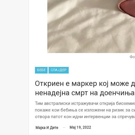
Фо
БЕБЕ
СЛАЈДЕР
Откриен е маркер кој може д
ненадејна смрт на доенчиња
Тим австралиски истражувачи открија биохеми
покаже кои бебиња се изложени на ризик за син
отвора патот кон идни интервенции за спречув
Мај 19, 2022
Мајка И Дете