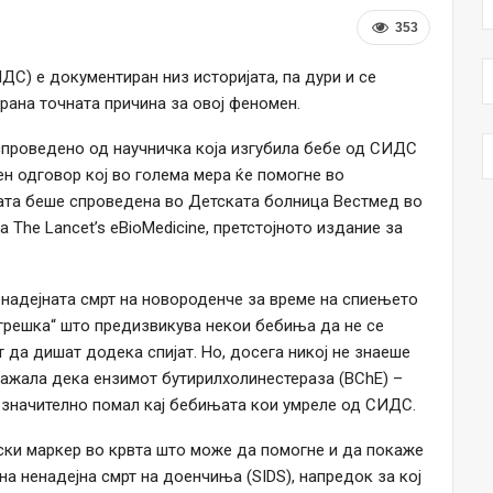
353
С) е документиран низ историјата, па дури и се
ирана точната причина за овој феномен.
спроведено од научничка која изгубила бебе од СИДС
ен одговор кој во голема мера ќе помогне во
ата беше спроведена во Детската болница Вестмед во
 The Lancet’s eBioMedicine, претстојното издание за
енадејната смрт на новороденче за време на спиењето
„грешка“ што предизвикува некои бебиња да не се
 да дишат додека спијат. Но, досега никој не знаеше
окажала дека ензимот бутирилхолинестераза (BChE) –
 значително помал кај бебињата кои умреле од СИДС.
ски маркер во крвта што може да помогне и да покаже
а ненадејна смрт на доенчиња (SIDS), напредок за кој