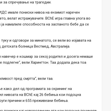
ии за спречување на трагедии.
СИДС имале пониски нивоа на ензимот наречен
то, велат истражувачите. BChE игра главна улога во
 ја намалиле способноста на заспаното бебе да се
туку и одговори за минатото, се вели во изјавата на
д детската болница Вестмед, Австралија.
и навечер е кошмар за секој родител и досега немаше
е подлегне“, вели Харингтон. Таа додала дека тоа
ливост пред смртта“, вели таа.
е како дел од програмата за скрининг на
ил нивоата на BChE кај 26 бебиња кои подоцна
руги причини и 655 преживеани бебиња.
но пониски кај новороденчињата кои подоцна починале