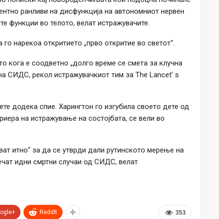
ентно ранливи на дисфункција на автономниот нервен
ите функции во телото, велат истражувачите.
 го нарекоа откритието „прво откритие во светот“.
о кога е соодветно „долго време се смета за клучна
а СИДС, рекол истражувачкиот тим за The Lancet’ s
те додека спие. Харингтон го изгубила своето дете од
риера на истражување на состојбата, се вели во
ат итно“ за да се утврди дали рутинското мерење на
ечат идни смртни случаи од СИДС, велат
ogle+
ReddIt
353