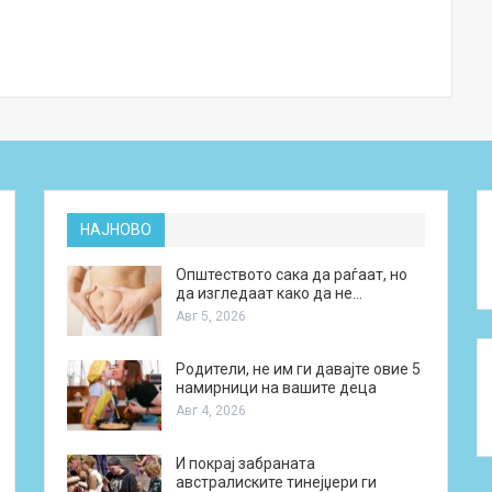
НАЈНОВО
Општеството сака да раѓаат, но
да изгледаат како да не…
Авг 5, 2026
Родители, не им ги давајте овие 5
намирници на вашите деца
Авг 4, 2026
И покрај забраната
австралиските тинејџери ги