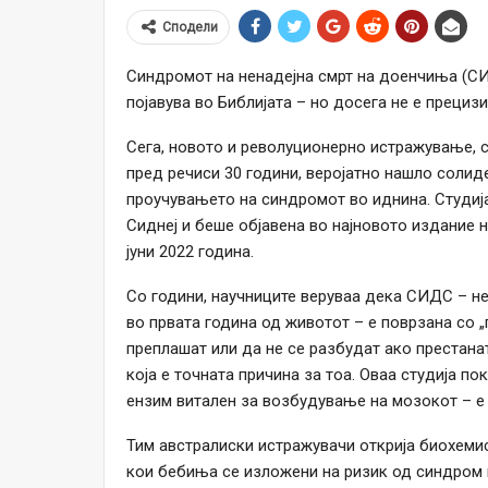
Сподели
Синдромот на ненадејна смрт на доенчиња (СИД
појавува во Библијата – но досега не е прециз
Сега, новото и револуционерно истражување, 
пред речиси 30 години, веројатно нашло солид
проучувањето на синдромот во иднина. Студиј
Сиднеј и беше објавена во најновото издание на
јуни 2022 година.
Со години, научниците веруваа дека СИДС – н
во првата година од животот – е поврзана со 
преплашат или да не се разбудат ако престанат
која е точната причина за тоа. Оваа студија п
ензим витален за возбудување на мозокот – е
Тим австралиски истражувачи открија биохеми
кои бебиња се изложени на ризик од синдром н