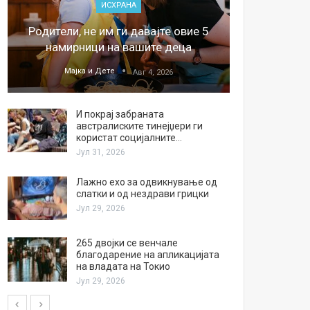
ИСХРАНА
„Џонс
Родители, не им ги давајте овие 5
обесштет
намирници на вашите деца
тв
Мајка и Дете
М
Авг 4, 2026
И покрај забраната
австралиските тинејџери ги
користат социјалните…
Јул 31, 2026
Лажно ехо за одвикнување од
слатки и од нездрави грицки
Јул 29, 2026
265 двојки се венчале
благодарение на апликацијата
на владата на Токио
Јул 29, 2026