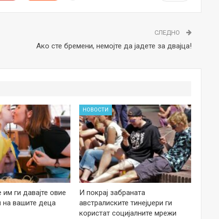
СЛЕДНО
Ако сте бремени, немојте да јадете за двајца!
НОВОСТИ
е им ги давајте овие
И покрај забраната
 на вашите деца
австралиските тинејџери ги
користат социјалните мрежи