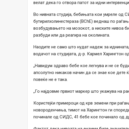
велат дека го отвора патот за идни интервенц
Во нивната студија, бебињата кои умреле од 
бутирилхолинестераза (BChE) веднаш по раѓање
возбудувањето на мозокот, а ниските нивоа би
разбуди или да реагира на околината.
Наодите не само што нудат надеж за иднината, 
водачот на студијата, д-р. Кармел Харингтон о
„Навидум здраво бебе кое легнува и не се буд
апсолутно никаков начин да се знае кое дете ќ
повеќе не е така.
„Го најдовме првиот маркер што укажува на ран
Користејќи примероци од крв земени при раѓањ
новороденчиња, тимот на Харингтон ги според
починале од СИДС, 41 бебе кое починало од д
Фактот дека нивоата на ензими биле значител