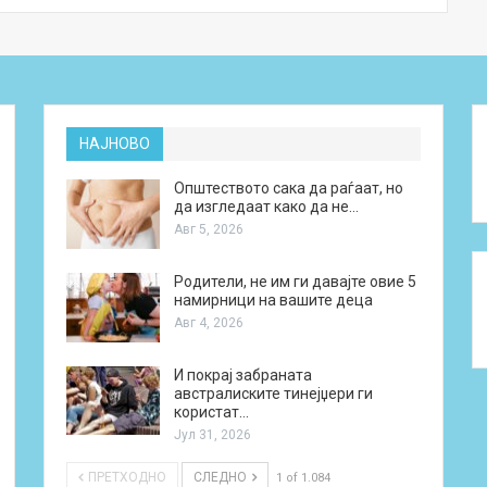
НАЈНОВО
Општеството сака да раѓаат, но
да изгледаат како да не…
Авг 5, 2026
Родители, не им ги давајте овие 5
намирници на вашите деца
Авг 4, 2026
И покрај забраната
австралиските тинејџери ги
користат…
Јул 31, 2026
ПРЕТХОДНО
СЛЕДНО
1 of 1.084