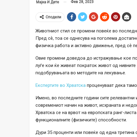
Фев 28, 2023
Мајка И Дете
Сподели
Животниот стил се промени повеќе во последни
Пред сѐ, тоа се однесува на поголема достапн
физичка работа и активно движење, пред сѐ 
Овие промени доведоа до истражување кое пот
луѓе кои ќе живеат пократок живот од нивните
подобрувањата во методите на лекување.
Експертите во Хрватска
проценуваат дека тамош
Имено, во последните години сите релевантни
современиот начин на живот, исхраната и недо
Хрватска се на врвот на европската ранг-листа
функционалните (физичките) способности.
Дури 35 проценти или повеќе од една третина 