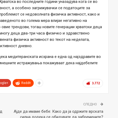
Хрватска во последните години уназадува кога се во
ност, а особено загрижувачки се податоците за
 проблемот се недоволната физичка активност, како и
аведеното во голема мера влијае негативно на
о овие трендови, тогаш новите генерации хрватски деца
 многу деца два-три часа физичко и здравствено
вената физичка активност во текот на неделата,
активност дневно.
дека медитеранската исхрана е една од најздравите во
амнешните истражувања покажуваат дека најдебелите
ogle+
ReddIt
3.772
СЛЕДНО
Од
Ајде да имаме бебе: Како да ја одржите врската
силна додека се обидувате да забремените?