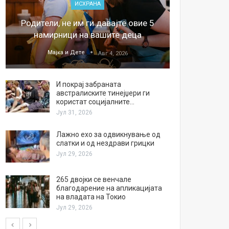
ИСХРАНА
„Џонс
Родители, не им ги давајте овие 5
обесштет
намирници на вашите деца
тв
Мајка и Дете
М
Авг 4, 2026
И покрај забраната
австралиските тинејџери ги
користат социјалните…
Јул 31, 2026
Лажно ехо за одвикнување од
слатки и од нездрави грицки
Јул 29, 2026
265 двојки се венчале
благодарение на апликацијата
на владата на Токио
Јул 29, 2026