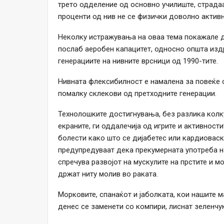
трето одделение од основно училиште, страдаа
проценти од нив не се физички доволно активн
Неколку истражувања на оваа тема покажале д
послаб аеробен капацитет, односно општа изд
генерациите на нивните врсници од 1990-тите.
Нивната флексибилност е намалена за повеќе о
помалку склекови од претходните генерации.
Технолошките достигнувања, без разлика колк
екраните, ги оддалечија од игрите и активност
болести како што се дијабетес или кардиоваск
предупредуваат дека прекумерната употреба на
спречува развојот на мускулите на прстите и м
држат ниту молив во раката.
Морковите, спанаќот и јаболката, кои нашите ма
денес се заменети со компири, лиснат зеленчук