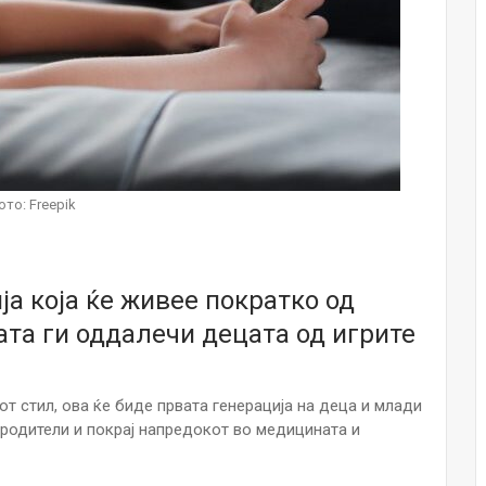
Малолетниците ќе бидат офлајн до
15-тата година: Франција воведе
забрана за…
Мајка и Дете
Јул 23, 2026
Нов тест од крвта би можел да го
открие ризикот од Алцхајмер
ото: Freepik
многу…
Јул 22, 2026
Австралијка роди четири
ја која ќе живее пократко од
идентични ќерки: Чудо што се
случува еднаш на…
ата ги оддалечи децата од игрите
Јул 21, 2026
И многу среќа не е на арно! Жена
 стил, ова ќе биде првата генерација на деца и млади
завршила на Итна помош по
свадбата на…
 родители и покрај напредокот во медицината и
Јул 20, 2026