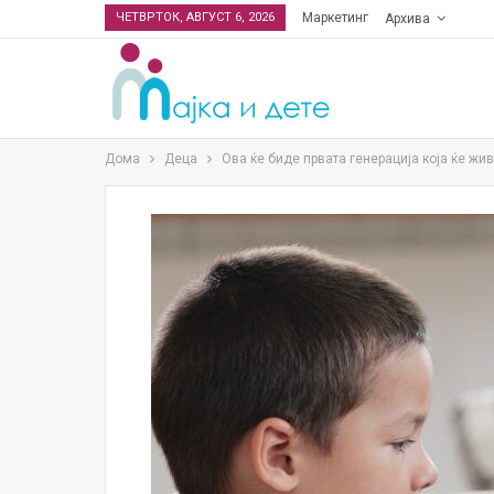
ЧЕТВРТОК, АВГУСТ 6, 2026
Маркетинг
Архива
Дома
Деца
Ова ќе биде првата генерација која ќе жи