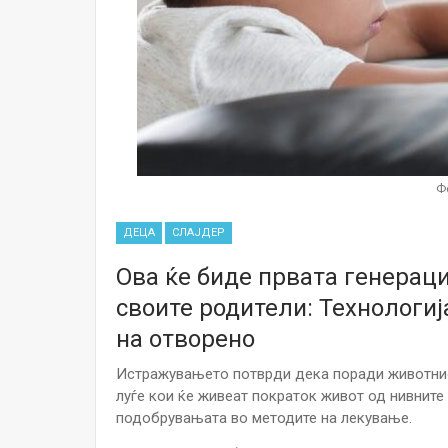
Ф
ДЕЦА
СЛАЈДЕР
Ова ќе биде првата генераци
своите родители: Технологиј
на отворено
Истражувањето потврди дека поради животниот
луѓе кои ќе живеат пократок живот од нивните
подобрувањата во методите на лекување.