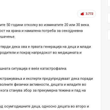
3.772
те 50 години отколку во изминатите 20 или 30 века.
ост на храна и намалена потреба за секојдневна
пешачење.
врди дека ова е првата генерација на деца и млади
 родители и покрај напредокот во медицината и
ната ситуација е веќе катастрофална.
 истражувања и експерти предупредуваат дека поради
волните физички активности, децата и младите во
 кога станува збор за прекумерна тежина и пад на
од осумгодишните деца, односно децата во второ и