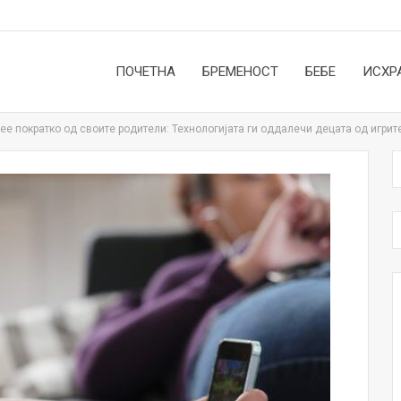
ПОЧЕТНА
БРЕМЕНОСТ
БЕБЕ
ИСХР
вее пократко од своите родители: Технологијата ги оддалечи децата од игрит
НОВОСТИ