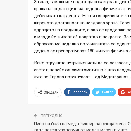
За жал, тамошните податоци покажуваат дека 
прашање податоците за редовна физичка актив
дебелината кај децата. Некои од причините за
широката достапност на нездрава храна. Горен
здравјето на поединците, а ако се продолжи с
и млади ќе живеат сè пократко и пократко. За
образование неделно во училиштата се единст
додека се препорачуваат 180 минути физичка 
Иако стручните нутриционисти ќе се согласат 
светот, повеќе од симптоматично е што неод
луѓе во Европа потекнуваат – од Медитеранот.
Facebook
Twitter
Go
Сподели
ПРЕТХОДНО
Пиво на база на мед, еликсир за секоја жена: 
каде потекнува терминот меден месец и уште