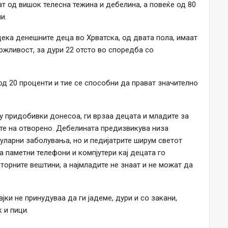
т од вишок телесна тежина и дебелина, а повеќе од 80
и.
ека денешните деца во Хрватска, од двата пола, имаат
ржливост, за дури 22 отсто во споредба со
д 20 проценти и тие се способни да прават значително
у придобивки донесоа, ги врзаа децата и младите за
ите на отворено. Дебелината предизвикува низа
уларни заболувања, но и педијатрите ширум светот
 паметни телефони и компјутери кај децата го
оторните вештини, а најмладите не знаат и не можат да
јки не принудуваа да ги јадеме, дури и со закани,
 и пици.