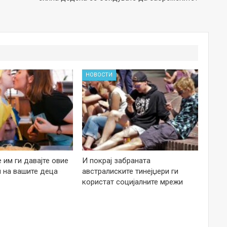
НОВОСТИ
е им ги давајте овие
И покрај забраната
 на вашите деца
австралиските тинејџери ги
користат социјалните мрежи