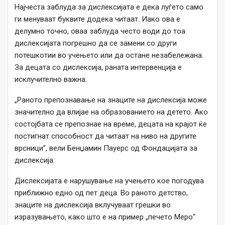
Најчеста заблуда за дислексијата е дека луѓето само
ги менуваат буквите додека читаат. Иако ова е
делумно точно, оваа заблуда често води до тоа
дислексијата погрешно да се замени со други
потешкотии во учењето или да остане незабележана.
За децата со дислексија, раната интервенција е
исклучително важна.
„Раното препознавање на знаците на дислексија може
значително да влијае на образованието на детето. Ако
состојбата се препознае на време, децата на крајот ќе
постигнат способност да читаат на ниво на другите
врсници”, вели Бенџамин Пауерс од Фондацијата за
дислексија.
Дислексијата е нарушување на учењето кое погодува
приближно едно од пет деца. Во раното детство,
знаците на дислексија вклучуваат грешки во
изразувањето, како што е на пример „печето Меро“