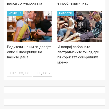
врска со меморијата
е проблематична…
ИСХРАНА
НОВОСТИ
Родители, не им ги давајте
И покрај забраната
овие 5 намирници на
австралиските тинејџери
вашите деца
ги користат социјалните
мрежи
ПРЕТХОДНО
СЛЕДНО