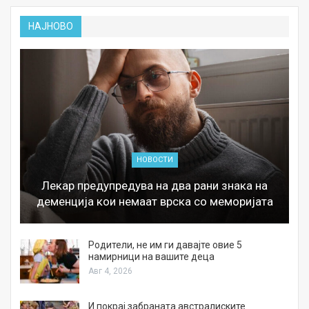
НАЈНОВО
НОВОСТИ
Лекар предупредува на два рани знака на
деменција кои немаат врска со меморијата
а
Родители, не им ги давајте овие 5
намирници на вашите деца
Авг 4, 2026
И покрај забраната австралиските