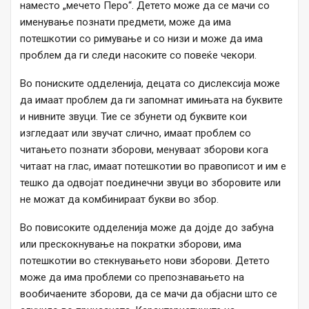
наместо „мечето Перо“. Детето може да се мачи со
именување познати предмети, може да има
потешкотии со римување и со низи и може да има
проблем да ги следи насоките со повеќе чекори.
Во пониските одделенија, децата со дислексија може
да имаат проблем да ги запомнат имињата на буквите
и нивните звуци. Тие се збунети од буквите кои
изгледаат или звучат слично, имаат проблем со
читањето познати зборови, менуваат зборови кога
читаат на глас, имаат потешкотии во правописот и им е
тешко да одвојат поединечни звуци во зборовите или
не можат да комбинираат букви во збор.
Во повисоките одделенија може да дојде до забуна
или прескокнување на пократки зборови, има
потешкотии во стекнувањето нови зборови. Детето
може да има проблеми со препознавањето на
вообичаените зборови, да се мачи да објасни што се