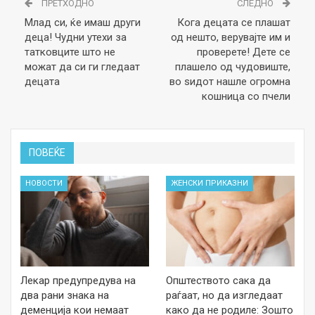
ПРЕТХОДНО
СЛЕДНО
Млад си, ќе имаш други
Кога децата се плашат
деца! Чудни утехи за
од нешто, верувајте им и
татковците што не
проверете! Дете се
можат да си ги гледаат
плашело од чудовиште,
децата
во ѕидот нашле огромна
кошница со пчели
ПОВЕЌЕ
НОВОСТИ
ЖЕНСКИ ПРИКАЗНИ
Лекар предупредува на
Општеството сака да
два рани знака на
раѓаат, но да изгледаат
деменција кои немаат
како да не родиле: Зошто