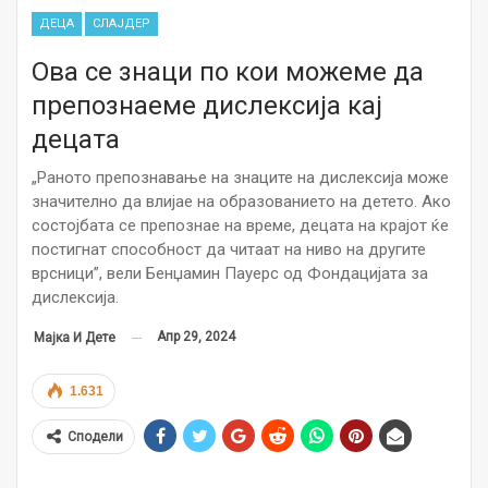
ДЕЦА
СЛАЈДЕР
Ова се знаци по кои можеме да
препознаеме дислексија кај
децата
„Раното препознавање на знаците на дислексија може
значително да влијае на образованието на детето. Ако
состојбата се препознае на време, децата на крајот ќе
постигнат способност да читаат на ниво на другите
врсници”, вели Бенџамин Пауерс од Фондацијата за
дислексија.
Апр 29, 2024
Мајка И Дете
1.631
Сподели