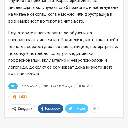
случило во приказната. Карактеристиките на
дислексијата вклучуваат слаб правопис и избегнување
на читање секогаш кога е можно, или фрустрација и
вознемиреност во текот на читањето.
Едукаторите и психолозите се обучени да
препознаваат дислексија. Родителите, исто така, треба
тесно да соработуваат со наставниците, педијатрите и,
доколку е потребно, со други медицински
професионалци, вклучително и невропсихолози и
логопеди, доколку се сомневаат дека нивното дете
има дислексија.
дислексија
знаци на дислексија
читање
1.631
Facebook
Twitter
Сподели