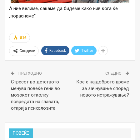
А ние велиме, сакаме да бидеме како нив кога ќе
„пораснеме“.
816
Facebook
Twitter
Сподели
ПРЕТХОДНО
СЛЕДНО
Стресот во детството
Кое е најдоброто време
менува повеќе гени во
за зачнување според
мозокот отколку
новото истражување?
повредата на главата,
открија психолозите
ПОВЕЌЕ