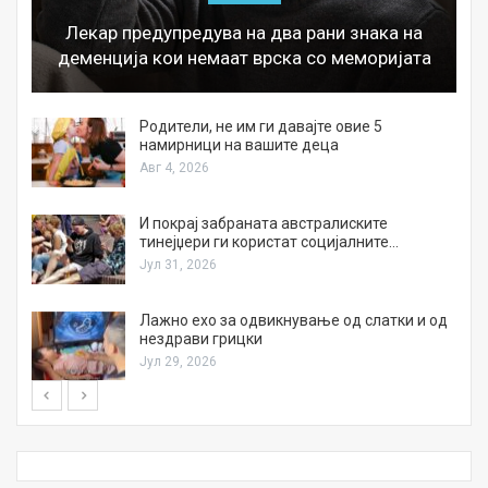
Лекар предупредува на два рани знака на
деменција кои немаат врска со меморијата
а
Родители, не им ги давајте овие 5
намирници на вашите деца
Авг 4, 2026
И покрај забраната австралиските
тинејџери ги користат социјалните…
Јул 31, 2026
Лажно ехо за одвикнување од слатки и од
нездрави грицки
Јул 29, 2026