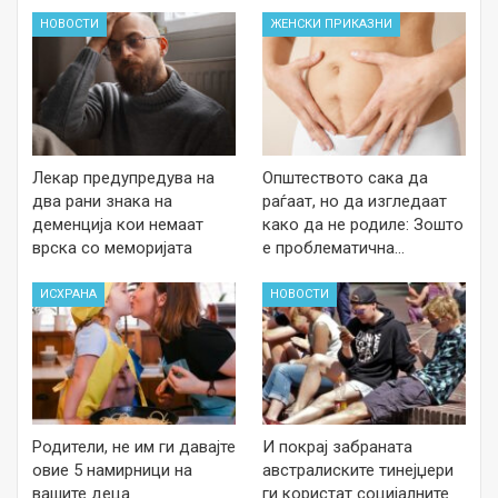
НОВОСТИ
ЖЕНСКИ ПРИКАЗНИ
Лекар предупредува на
Општеството сака да
два рани знака на
раѓаат, но да изгледаат
деменција кои немаат
како да не родиле: Зошто
врска со меморијата
е проблематична…
ИСХРАНА
НОВОСТИ
Родители, не им ги давајте
И покрај забраната
овие 5 намирници на
австралиските тинејџери
вашите деца
ги користат социјалните