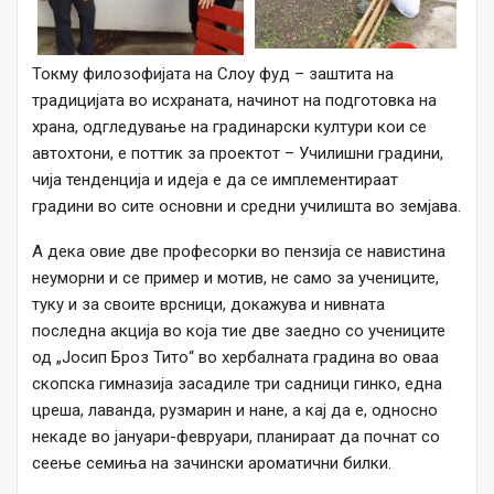
Токму филозофијата на Слоу фуд – заштита на
традицијата во исхраната, начинот на подготовка на
храна, одгледување на градинарски култури кои се
автохтони, е поттик за проектот – Училишни градини,
чија тенденција и идеја е да се имплементираат
градини во сите основни и средни училишта во земјава.
А дека овие две професорки во пензија се навистина
неуморни и се пример и мотив, не само за учениците,
туку и за своите врсници, докажува и нивната
последна акција во која тие две заедно со учениците
од „Јосип Броз Тито“ во хербалната градина во оваа
скопска гимназија засадиле три садници гинко, една
цреша, лаванда, рузмарин и нане, а кај да е, односно
некаде во јануари-февруари, планираат да почнат со
сеење семиња на зачински ароматични билки.