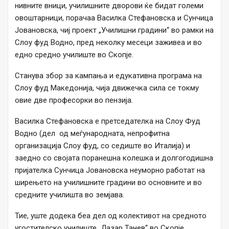
нивните вници, училишните дворови ќе бидат големи
овоштарници, порачаа Василка Стефановска и Сунчица
Јовановска, чиј проект „Училишни градини“ во рамки на
Слоу фуд Водно, пред неколку месеци заживеа и во
едно средно училиште во Скопје.
Станува збор за кампања и едукативна програма на
Слоу фуд Македонија, чија движечка сила се токму
овие две професорки во пензија.
Василка Стефановска е претседателка на Слоу Фуд
Водно (дел од меѓународната, непрофитна
организација Слоу фуд, со седиште во Италија) и
заедно со својата поранешна колешка и долгогодишна
пријателка Сунчица Јовановска неуморно работат на
ширењето на училишните градини во основните и во
средните училишта во земјава.
Тие, уште додека беа дел од колективот на средното
угостителско училиште „Лазар Танев“ во Скопје,