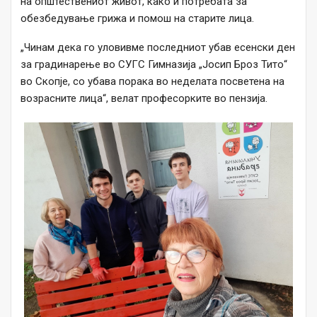
на општествениот живот, како и потребата за
обезбедување грижа и помош на старите лица.
„Чинам дека го уловивме последниот убав есенски ден
за градинарење во СУГС Гимназија „Јосип Броз Тито“
во Скопје, со убава порака во неделата посветена на
возрасните лица“, велат професорките во пензија.