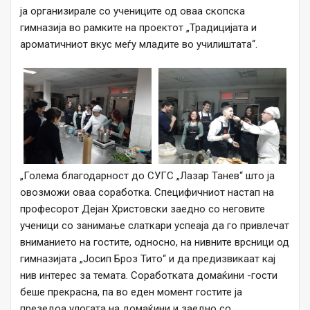
ја организирале со учениците од оваа скопска
гимназија во рамките на проектот „Традицијата и
ароматичниот вкус меѓу младите во училиштата“.
„Голема благодарност до СУГС „Лазар Танев“ што ја
овозможи оваа соработка. Специфичниот настап на
професорот Дејан Христовски заедно со неговите
ученици со занимање слаткари успеаја да го привлечат
вниманието на гостите, односно, на нивните врсници од
гимназијата „Јосип Броз Тито“ и да предизвикаат кај
нив интерес за темата. Соработката домаќини -гости
беше прекрасна, па во еден момент гостите ја
презедоа улогата на домаќини и заедно со