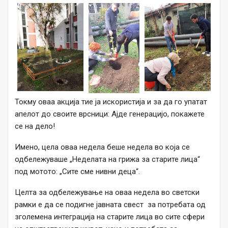
Токму оваа акција тие ја искористија и за да го упатат
апелот до своите врсници: Ајде генерацијо, покажете
се на дело!
Имено, цела оваа недела беше недела во која се
одбележуваше „Неделата на грижа за старите лица“
под мотото: „Сите сме нивни деца“.
Целта за одбележување на оваа недела во светски
рамки е да се подигне јавната свест за потребата од
зголемена интеграција на старите лица во сите сфери