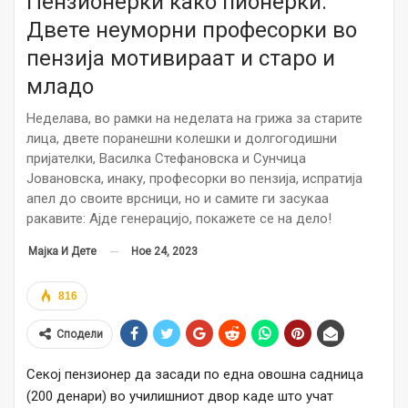
Пензионерки како пионерки:
Двете неуморни професорки во
пензија мотивираат и старо и
младо
Неделава, во рамки на неделата на грижа за старите
лица, двете поранешни колешки и долгогодишни
пријателки, Василка Стефановска и Сунчица
Јовановска, инаку, професорки во пензија, испратија
апел до своите врсници, но и самите ги засукаа
ракавите: Ајде генерацијо, покажете се на дело!
Ное 24, 2023
Мајка И Дете
816
Сподели
Секој пензионер да засади по една овошна садница
(200 денари) во училишниот двор каде што учат