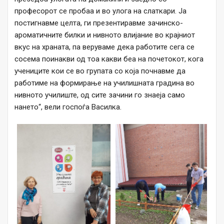
професорот се пробаа и во улога на слаткари. Ја
постигнавме целта, ги презентиравме зачинско-
ароматичните билки и нивното влијание во крајниот
вкус на храната, па веруваме дека работите сега се
сосема поинакви од тоа какви беа на почетокот, кога
учениците кои се во групата со која почнавме да
работиме на формирање на училишната градина во
нивното училиште, од сите зачини го знаеја само
нането“, вели госпоѓа Василка.