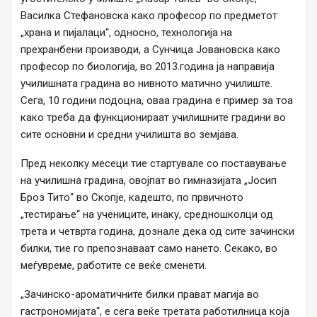
Василка Стефановска како професор по предметот
„храна и пијалаци“, односно, технологија на
прехранбени производи, а Сунчица Јовановска како
професор по биологија, во 2013.година ја направија
училишната градина во нивното матично училиште.
Сега, 10 години подоцна, оваа градина е пример за тоа
како треба да функционираат училишните градини во
сите основни и средни училишта во земјава.
Пред неколку месеци тие стартувале со поставување
на училишна градина, овојпат во гимназијата „Јосип
Броз Тито“ во Скопје, кадешто, по првичното
„тестирање“ на учениците, инаку, средношколци од
трета и четврта година, дознале дека од сите зачински
билки, тие го препознаваат само нането. Секако, во
меѓувреме, работите се веќе сменети.
„Зачинскo-ароматичните билки прават магија во
гастрономијата“, е сега веќе третата работилница која