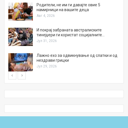
а
Родители, не им ги давајте овие 5
намирници на вашите деца
Авг 4, 2026
И покрај забраната австралиските
тинејџери ги користат социјалните…
Јул 31, 2026
Лажно ехо за одвикнување од слатки и од
нездрави грицки
Јул 29, 2026