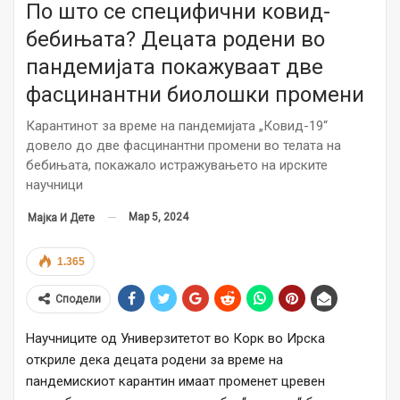
По што се специфични ковид-
бебињата? Децата родени во
пандемијата покажуваат две
фасцинантни биолошки промени
Карантинот за време на пандемијата „Ковид-19“
довело до две фасцинантни промени во телата на
бебињата, покажало истражувањето на ирските
научници
Мар 5, 2024
Мајка И Дете
1.365
Сподели
Научниците од Универзитетот во Корк во Ирска
откриле дека децата родени за време на
пандемискиот карантин имаат променет цревен