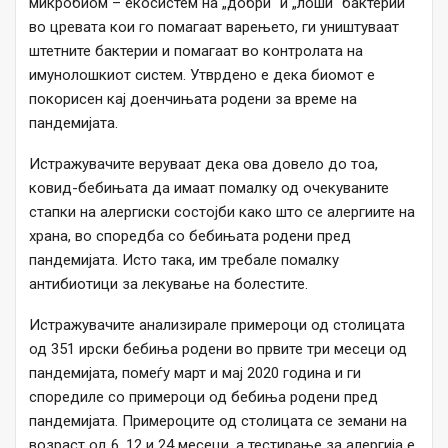
микробиом – екосистем на „добри“ и „лоши“ бактерии
во цревата кои го помагаат варењето, ги уништуваат
штетните бактерии и помагаат во контролата на
имунолошкиот систем. Утврдено е дека биомот е
покорисен кај доенчињата родени за време на
пандемијата.
Истражувачите веруваат дека ова довело до тоа,
ковид-бебињата да имаат помалку од очекуваните
стапки на алергиски состојби како што се алергиите на
храна, во споредба со бебињата родени пред
пандемијата. Исто така, им требале помалку
антибиотици за лекување на болестите.
Истражувачите анализирале примероци од столицата
од 351 ирски бебиња родени во првите три месеци од
пандемијата, помеѓу март и мај 2020 година и ги
споредиле со примероци од бебиња родени пред
пандемијата. Примероците од столицата се земани на
возраст од 6, 12 и 24 месеци, а тестирање за алергија е