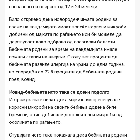
направено на возраст од 12 и 24 месеци.
Било откриено дека новороденчињата родени за
време на пандемијата имаат повеќе корисни микроби
добиени од мајката по раѓањето кои би можеле да
дејствуваат како одбрана од алергиски болести.
Бебињата родени за време на пандемијата имале
помали стапки на алергии: Околу пет проценти од
бебињата развиле алергија на храна до една година,
во споредба со 22,8 проценти од бебињата родени
пред Ковид.
Ковид-бебињата исто така се доени подолго
Истражувачите велат дека мајките им пренесувале
корисни микроби на своите бебиња додека биле
бремени, а тие добивале дополнителни микроби од
околината по раѓањето.
Студијата исто така покажала дека бебињата родени