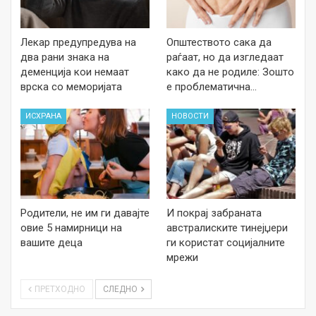
Лекар предупредува на
Општеството сака да
два рани знака на
раѓаат, но да изгледаат
деменција кои немаат
како да не родиле: Зошто
врска со меморијата
е проблематична…
ИСХРАНА
НОВОСТИ
Родители, не им ги давајте
И покрај забраната
овие 5 намирници на
австралиските тинејџери
вашите деца
ги користат социјалните
мрежи
ПРЕТХОДНО
СЛЕДНО