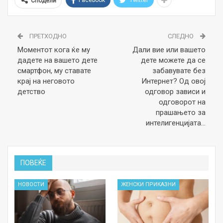
Сподели
ПРЕТХОДНО
СЛЕДНО
Моментот кога ќе му
Дали вие или вашето
дадете на вашето дете
дете можете да се
смартфон, му ставaте
забавувате без
крај на неговото
Интернет? Од овој
детство
одговор зависи и
одговорот на
прашањето за
интелигенцијата…
ПОВЕЌЕ
НОВОСТИ
ЖЕНСКИ ПРИКАЗНИ