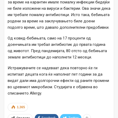
за време на карантин имале помалку инфекции бидејќи
не биле изложени на вируси и бактерии. Ова значи дека
им требале помалку антибиотици. Исто така, бебињата
родени за време на заклучувањето биле доени
подолго време, што давало дополнителни придобивки.
Од ковид-бебињата, само на 17 проценти од
доенчињата им требал антибиотик до првата година
од животот. Пред пандемијата, 80 отсто од бебињата
земале антибиотици до наполнети 12 месеци.
Истражувачите се надеваат дека повторно ќе ги
испитаат децата кога ќе наполнат пет години за да
видат дали има долгорочни ефекти од раните промени
во цревниот микробиом. Студијата е објавена во
списанието Allergy.
1.365
Facebook
Twitter