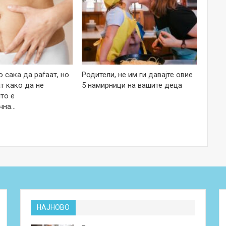
 сака да раѓаат, но
Родители, не им ги давајте овие
т како да не
5 намирници на вашите деца
то е
чна…
НАЈНОВО