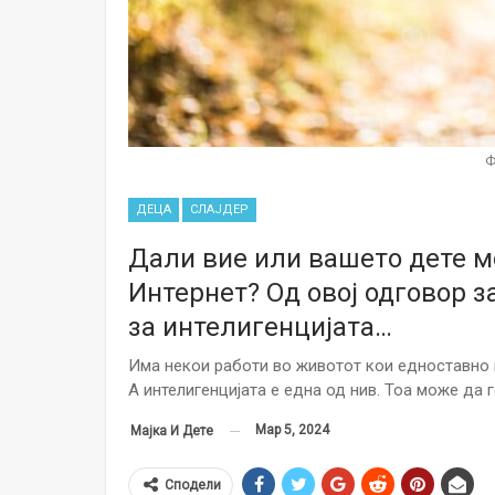
Ф
ДЕЦА
СЛАЈДЕР
Дали вие или вашето дете м
Интернет? Од овој одговор 
за интелигенцијата…
Има некои работи во животот кои едноставно 
А интелигенцијата е една од нив. Тоа може да 
Мар 5, 2024
Мајка И Дете
Сподели