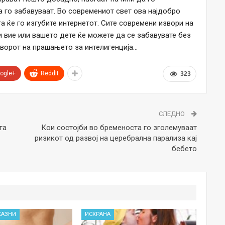
да го забавуваат. Во современиот свет ова најдобро
а ќе го изгубите интернетот. Сите современи извори на
 вие или вашето дете ќе можете да се забавувате без
оворот на прашањето за интелигенција…
ogle+
ReddIt
323
СЛЕДНО
та
Кои состојби во бременоста го зголемуваат
ризикот од развој на церебрална парализа кај
бебето
КАЗНИ
ИСХРАНА