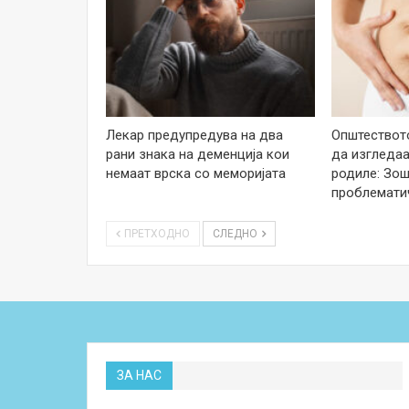
Лекар предупредува на два
Општеството
рани знака на деменција кои
да изгледаа
немаат врска со меморијата
родиле: Зош
проблемати
ПРЕТХОДНО
СЛЕДНО
ЗА НАС