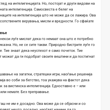
лед на интелигенцијата. Но, постојат и други видови на
ната интелигенција. Самосвеста е белег на
наците на интелигенција што не може да се лажира. Ова
е сопствените верувања, мисли и вредности. Го сфаќате
чење
, некои луѓе мислат дека го немаат она што е потребно
иказна. Но, не се сите такви. Природно бистрите луѓе го
. Тие знаат дека неуспехот е само почеток. Тие
т можат да ги подобрат своите вештини и да постигнат
шавање на загатки, стратешки игри, наоѓање решенија
ја во соби за бегство, тоа укажува на фактот дека
к за вистинска интелигенција. Едноставно е – или
или немате. Без преправање.
гаш не им е досадно. Ова може да се објасни и со
 прават нешто досадно, наоѓаат начини да го