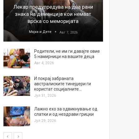
Лекар предупредува на два рани
26
знака на деменција кои немаат
благода
врска со меморијата
Мајка и Дете
М
Авг 7, 2026
Родители, не им ги давајте овие
5 намирници на вашите деца
Авг 4, 2026
И покрај забраната
австралиските тинејџери ги
користат социјалните…
Јул 31, 2026
Лажно ехо за одвикнување од
слатки и од нездрави грицки
Јул 29, 2026