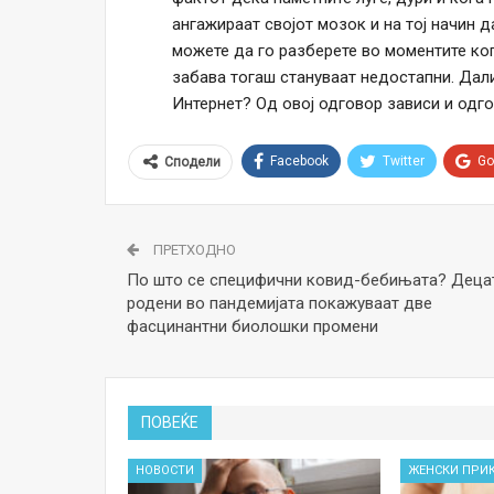
ангажираат својот мозок и на тој начин 
можете да го разберете во моментите ког
забава тогаш стануваат недостапни. Дали
Интернет? Од овој одговор зависи и одг
Facebook
Twitter
Go
Сподели
ПРЕТХОДНО
По што се специфични ковид-бебињата? Деца
родени во пандемијата покажуваат две
фасцинантни биолошки промени
ПОВЕЌЕ
НОВОСТИ
ЖЕНСКИ ПРИ