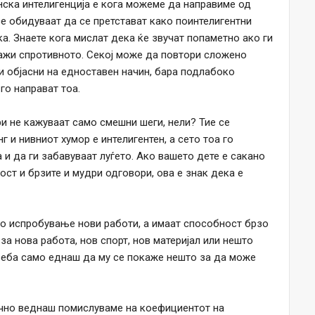
нска интелигенција е кога можеме да направиме од
е обидуваат да се претстават како поинтелигентни
ка. Знаете кога мислат дека ќе звучат попаметно ако ги
ажи спротивното. Секој може да повтори сложено
и објасни на едноставен начин, бара подлабоко
го направат тоа.
и не кажуваат само смешни шеги, нели? Тие се
г и нивниот хумор е интелигентен, а сето тоа го
а и да ги забавуваат луѓето. Ако вашето дете е сакано
ст и брзите и мудри одговори, ова е знак дека е
 со испробување нови работи, а имаат способност брзо
за нова работа, нов спорт, нов материјал или нешто
треба само еднаш да му се покаже нешто за да може
ично веднаш помислуваме на коефициентот на