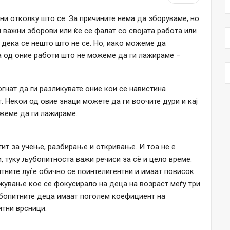
ни отколку што се. За причините нема да зборуваме, но
и важни зборови или ќе се фалат со својата работа или
дека се нешто што не се. Но, иако можеме да
а од оние работи што не можеме да ги лажираме –
огнат да ги разликувате оние кои се навистина
. Некои од овие знаци можете да ги воочите дури и кај
ожеме да ги лажираме.
тит за учење, разбирање и откривање. И тоа не е
, туку љубопитноста важи речиси за сѐ и цело време.
ните луѓе обично се поинтелигентни и имаат повисок
ажување кое се фокусирало на деца на возраст меѓу три
бопитните деца имаат поголем коефициент на
итни врсници.