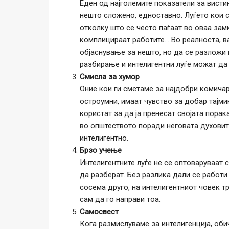
Еден од најголемите показатели за висти
нешто сложено, едноставно. Луѓето кои с
отколку што се често паѓаат во оваа зам
комплицираат работите… Во реалноста, в
објаснување за нешто, но да се разложи 
разбирање и интелигентни луѓе можат да 
Смисла за хумор
Оние кои ги сметаме за најдобри комичар
остроумни, имаат чувство за добар тајмин
користат за да ја пренесат својата порак
во општеството поради неговата духовито
интелигентно.
Брзо учење
Интелигентните луѓе не се оптоваруваат
да разберат. Без разлика дали се работи 
сосема друго, на интелигентниот човек 
сам да го направи тоа.
Самосвест
Кога размислуваме за интелигенција, об