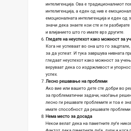
интелигенција. Ова е традиционалниот пог
интелигенција, а еден од нив е емоционал
емоционалната интелигенција и еден од з
значи дека знаете кои сте и ги разбират
и влијанието што го имате врз другите.
Гледате на неуспехот како можност за у
Кога не успеваат во она што го зацртале
за да успеат. И тука завршува нивната пр
гледаат неуспехот како можност за учење
веруваат дека со издржливост и упорнос
успех.
Лесно решавање на проблеми
Ако вие или вашето дете сте добри во ре
за проблематични задачи, наоѓање решени
лесно ги решавате проблемите и тоа е зна
имате способност да решавате проблеми 
Нема место за досада
Некои велат дека на паметните луѓе нико
фактот дека паметните луѓе, дури и кога