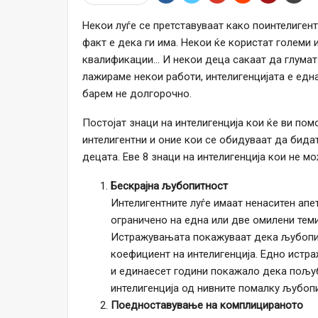
Некои луѓе се претставуваат како поинтелигент
факт е дека ги има. Некои ќе користат големи 
квалификации… И некои деца сакаат да глумат 
лажираме некои работи, интелигенцијата е едн
барем не долгорочно.
Постојат знаци на интелигенција кои ќе ви пом
интелигентни и оние кои се обидуваат да бидат
децата. Еве 8 знаци на интелигенција кои не м
Бескрајна љубопитност
Интелигентните луѓе имаат ненаситен апе
ограничено на една или две омилени теми
Истражувањата покажуваат дека љубопит
коефициент на интелигенција. Едно истр
и единаесет години покажало дека пољу
интелигенција од нивните помалку љубоп
Поедноставување на комплицираното