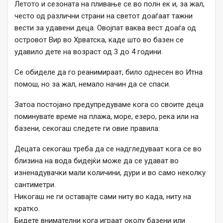
Летото и сезоната на пливање се во полн ек и, за жал,
често од различни страни на светот доаѓаат тажни
вести за удавени деца. Овојпат ваква вест доаѓа од
островот Вир во Хрватска, каде што во базен се
удавило дете на возраст од 3 до 4 години.
Се обиделе да го реанимираат, било однесен во Итна
помош, но за жал, немало начин да се спаси.
Затоа постојано предупредуваме кога со своите деца
поминувате време на плажа, море, езеро, река или на
базени, секогаш следете ги овие правила:
Децата секогаш треба да се надгледуваат кога се во
близина на вода бидејќи може да се удават во
изненадувачки мали количини, дури и во само неколку
сантиметри.
Никогаш не ги оставајте сами ниту во када, ниту на
кратко.
Бидете внимателни кога играат околу базени или