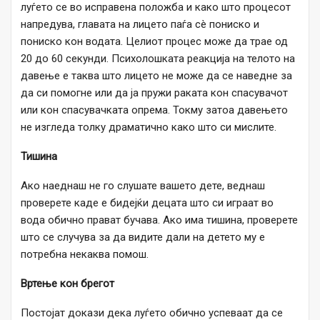
луѓето се во исправена положба и како што процесот
напредува, главата на лицето паѓа сè пониско и
пониско кон водата. Целиот процес може да трае од
20 до 60 секунди. Психолошката реакција на телото на
давење е таква што лицето не може да се наведне за
да си помогне или да ја пружи раката кон спасувачот
или кон спасувачката опрема. Токму затоа давењето
не изгледа толку драматично како што си мислите.
Тишина
Ако наеднаш не го слушате вашето дете, веднаш
проверете каде е бидејќи децата што си играат во
вода обично прават бучава. Ако има тишина, проверете
што се случува за да видите дали на детето му е
потребна некаква помош.
Вртење кон брегот
Постојат докази дека луѓето обично успеваат да се