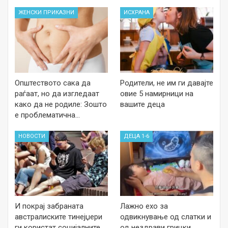
ЖЕНСКИ ПРИКАЗНИ
ИСХРАНА
Општеството сака да
Родители, не им ги давајте
раѓаат, но да изгледаат
овие 5 намирници на
како да не родиле: Зошто
вашите деца
е проблематична…
НОВОСТИ
ДЕЦА 1-6
И покрај забраната
Лажно ехо за
австралиските тинејџери
одвикнување од слатки и
ги користат социјалните
од нездрави грицки