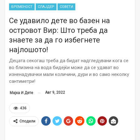
БРЕМЕНОСТ
СЛАЈДЕР
СОВЕТИ
Се удавило дете во базен на
островот Вир: Што треба да
знаете за да го избегнете
најлошото!
Децата секогаш треба да бидат надгледувани кога се
во близина на вода бидејќи може да се удават во
изненадувачки мали количини, дури и во само неколку
сантиметри!
Авг 9, 2022
Мајка И Дете
436
Сподели