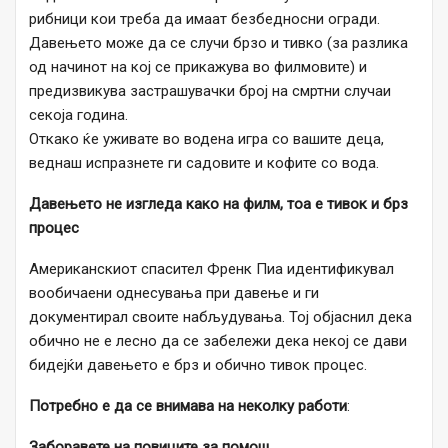
рибници кои треба да имаат безбедносни огради.
Давењето може да се случи брзо и тивко (за разлика
од начинот на кој се прикажува во филмовите) и
предизвикува застрашувачки број на смртни случаи
секоја година.
Откако ќе уживате во водена игра со вашите деца,
веднаш испразнете ги садовите и кофите со вода.
Давењето не изгледа како на филм, тоа е тивок и брз
процес
Американскиот спасител Френк Пиа идентификувал
вообичаени однесувања при давење и ги
документирал своите набљудувања. Тој објаснил дека
обично не е лесно да се забележи дека некој се дави
бидејќи давењето е брз и обично тивок процес.
Потребно е да се внимава на неколку работи
:
Заборавете на повиците за помош