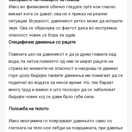
Иако во филмовите обично гледате луѓе кои гласно
викаат кога се дават, ова не е приказ на реални
ситуации. Всушност, давеникот ретко може да испушти
звук. Ова се објаснува со фактот дека во екстремна
опасност човек се бори за здив.
Специфични движења со рацете
Главната цел на давеникот е да ја држи главата над
вода, па затоа повеќето од нив ги шират рацете на
страна во моменти на опасност и наеднаш ги движат
горе-долу бидејќи таквите движења им помагаат да се
подигнат во водата за некое време. Но, тие бараат
многу труд и важно е што поскоро да се забележат
бидејќи човек кој се дави брзо губи сила.
Положба на телото
Иако многумина го поврзуваат давењето само со
глетката на тело кое лебди на површината, при давење