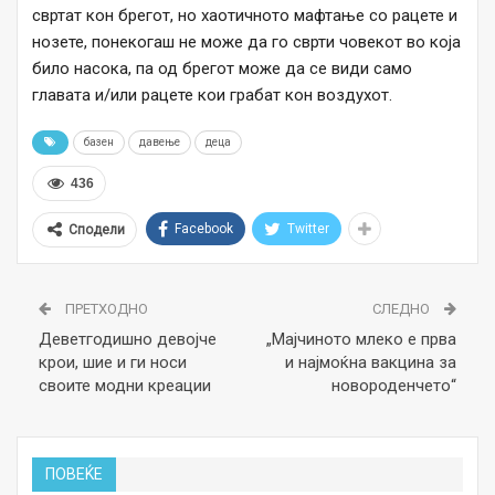
свртат кон брегот, но хаотичното мафтање со рацете и
нозете, понекогаш не може да го сврти човекот во која
било насока, па од брегот може да се види само
главата и/или рацете кои грабат кон воздухот.
базен
давење
деца
436
Facebook
Twitter
Сподели
ПРЕТХОДНО
СЛЕДНО
Деветгодишно девојче
„Мајчиното млеко е прва
крои, шие и ги носи
и најмоќна вакцина за
своите модни креации
новороденчето“
ПОВЕЌЕ