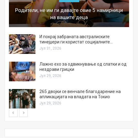
Родители, не им ги давајте овие 5 намирници
на вашите деца
И покрај забраната австралиските
тинејџери ги користат социјалните…
Јул 31, 2026
Лажно ехо за одвикнување од слатки и од
нездрави грицки
Јул 29, 2026
а
265 двојки се венчале благодарение на
апликацијата на владата на Токио
Јул 29, 2026