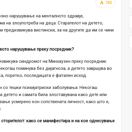
702
зно нарушување на менталното здравје,
ма на злоупотреба на деца. Старателот на детето,
и предизвикува вистински, за на другите да им се чини
овото нарушување преку посредник?
извикува синдромот на Минхаузен преку посредник.
некогаш поминува без дијагноза, а детето завршува во
а, поретко, последицата е фатален исход.
 со тешки психијатриски заболувања. Некогаш
на детето и самата била злоставувана како дете или
вање усмерено кон сопствената личност, како што е,
.
 сторителот: како се манифестира и на кое однесување