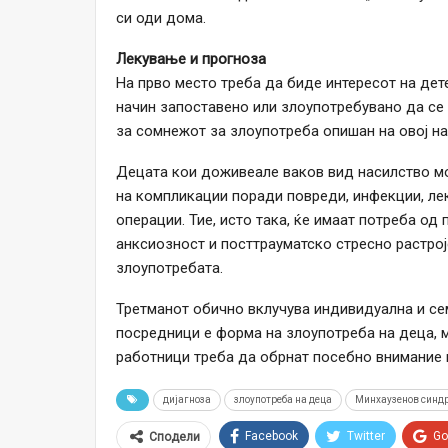
си оди дома.
Лекување и прогноза
На прво место треба да биде интересот на дет
начин запоставено или злоупотребувано да се 
за сомнежот за злоупотреба опишан на овој на
Децата кои доживеале ваков вид насилство м
на компликации поради повреди, инфекции, ле
операции. Тие, исто така, ќе имаат потреба од 
анксиозност и посттрауматско стресно растрој
злоупотребата.
Третманот обично вклучува индивидуална и сем
посредници е форма на злоупотреба на деца, мо
работници треба да обрнат посебно внимание 
дијагноза
злоупотреба на деца
Минхаузенов синдр
Facebook
Twitter
Go
Сподели