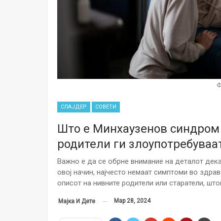
Ф
СЛАЈДЕР
СОВЕТИ
Што е Минхаузенов синдром
родители ги злоупотребуваат
Важно е да се обрне внимание на деталот дек
овој начин, најчесто немаат симптоми во здрав
описот на нивните родители или старатели, шт
Мар 28, 2024
Мајка И Дете