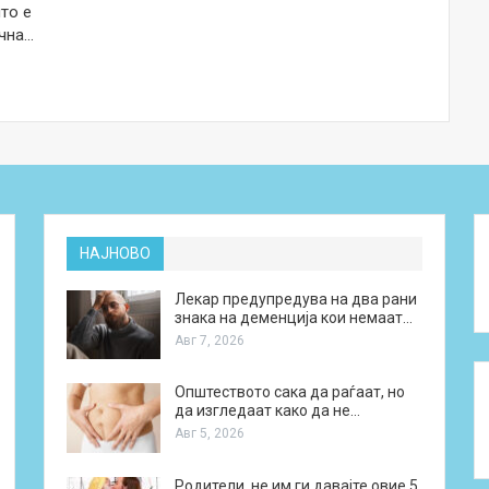
то е
чна…
НАЈНОВО
Лекар предупредува на два рани
знака на деменција кои немаат…
Авг 7, 2026
Општеството сака да раѓаат, но
да изгледаат како да не…
Авг 5, 2026
Родители, не им ги давајте овие 5