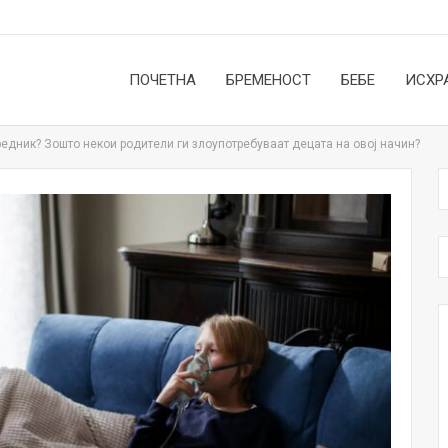
ПОЧЕТНА
БРЕМЕНОСТ
БЕБЕ
ИСХР
едник? Зошто некои родители ги злоупотребуваат децата на овој начин?