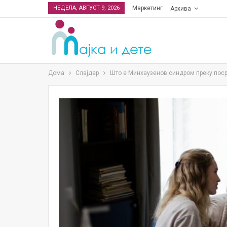
НЕДЕЛА, АВГУСТ 9, 2026
Маркетинг
Архива
Дома
Слајдер
Што е Минхаузенов синдром преку поср