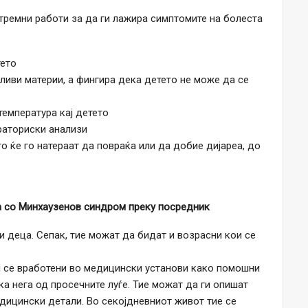
тремни работи за да ги лажира симптомите на болеста
тето
нливи материи, а фингира дека детето не може да се
температура кај детето
раториски анализи
о ќе го натераат да повраќа или да добие дијареа, до
а со Минхаузенов синдром преку посредник
и деца. Сепак, тие можат да бидат и возрасни кои се
кои се вработени во медицински установи како помошни
а нега од просечните луѓе. Тие можат да ги опишат
дицински детали. Во секојдневниот живот тие се