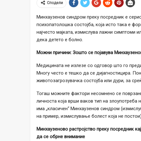
Сподели
Минхаузенов синдром преку посредник е серио
психопатолошка состојба, која исто така е фор
најчесто мајката, измислува лажни симптоми ил
дека детето е болно.
Можни причини: Зошто се појавува Минхаузен
Медицината не излезе со одговор што го пред
Многу често е тешко да се дијагностицира. По
животозагрозувачка состојба или дури, за среќ
Тогаш можните фактори несомнено се поврзани
личноста која врши ваков тип на злоупотреба 
има „класичен“ Минхаузенов синдром (измислу
на пример, измислување болест која не постои)
Минхаузеново растројство преку посредник кај
да се обрне внимание