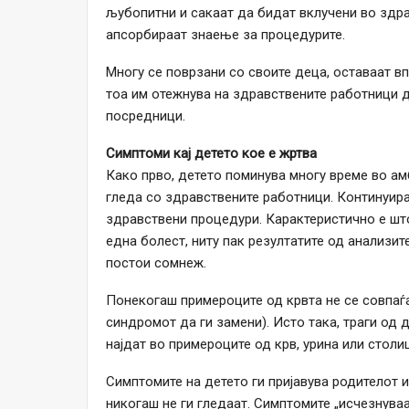
љубопитни и сакаат да бидат вклучени во здра
апсорбираат знаење за процедурите.
Многу се поврзани со своите деца, оставаат вп
тоа им отежнува на здравствените работници 
посредници.
Симптоми кај детето кое е жртва
Како прво, детето поминува многу време во ам
гледа со здравствените работници. Континуира
здравствени процедури. Карактеристично е што
една болест, ниту пак резултатите од анализит
постои сомнеж.
Понекогаш примероците од крвта не се совпаѓа
синдромот да ги замени). Исто така, траги од
најдат во примероците од крв, урина или столи
Симптомите на детето ги пријавува родителот и
никогаш не ги гледаат. Симптомите „исчезнуваа