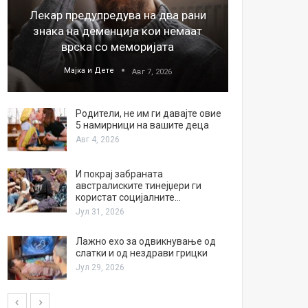
Лекар предупредува на два рани
26
знака на деменција кои немаат
благода
врска со меморијата
Мајка и Дете
М
Авг 7, 2026
Родители, не им ги давајте овие
5 намирници на вашите деца
Авг 4, 2026
И покрај забраната
австралиските тинејџери ги
користат социјалните…
Јул 31, 2026
Лажно ехо за одвикнување од
слатки и од нездрави грицки
Јул 29, 2026