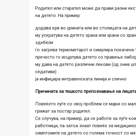
Родител или старател може да прави разни екс
на детето. На пример:
додава крв во урината или во столицата на де
му ускратува на детето храна или храна со хра
здебели
го загрева термометарот и симулира покачена 
пречесто го исцрпува детето со правење лабо
му дава на детето различни лекови (од оние шт
седативи)
ја инфицира интравенската линија и слично
Причината за тешкото препознавање на лицат
Повеќето луѓе со овој проблем се мајки со мал
грижат за постар родител.
Се случува, на пример, да се работи за луѓе 
работници, па затоа знаат повеќе за медицинск
симптомите на детето со голема точност со ме