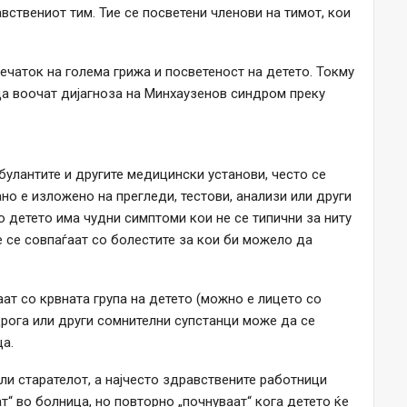
вствениот тим. Тие се посветени членови на тимот, кои
ечаток на голема грижа и посветеност на детето. Токму
да воочат дијагноза на Минхаузенов синдром преку
булантите и другите медицински установи, често се
но е изложено на прегледи, тестови, анализи или други
 детето има чудни симптоми кои не се типични за ниту
е се совпаѓаат со болестите за кои би можело да
ат со крвната група на детето (можно е лицето со
 дрога или други сомнителни супстанци може да се
ца.
ли старателот, а најчесто здравствените работници
т“ во болница, но повторно „почнуваат“ кога детето ќе