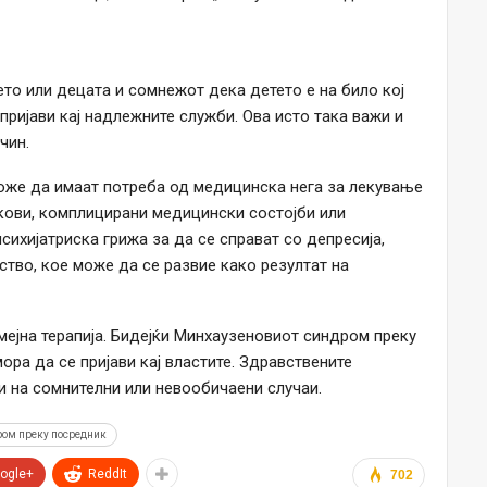
ето или децата и сомнежот дека детето е на било кој
пријави кај надлежните служби. Ова исто така важи и
чин.
оже да имаат потреба од медицинска нега за лекување
кови, комплицирани медицински состојби или
психијатриска грижа за да се справат со депресија,
ство, кое може да се развие како резултат на
ејна терапија. Бидејќи Минхаузеновиот синдром преку
ра да се пријави кај властите. Здравствените
и на сомнителни или невообичаени случаи.
ом преку посредник
ogle+
ReddIt
702