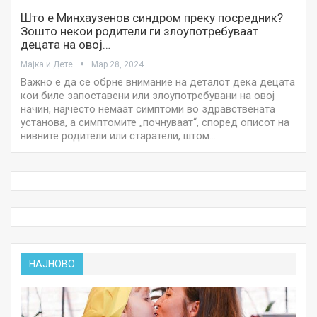
Што е Минхаузенов синдром преку посредник?
Зошто некои родители ги злоупотребуваат
децата на овој…
Мајка и Дете
Мар 28, 2024
Важно е да се обрне внимание на деталот дека децата
кои биле запоставени или злоупотребувани на овој
начин, најчесто немаат симптоми во здравствената
установа, а симптомите „почнуваат“, според описот на
нивните родители или старатели, штом…
НАЈНОВО