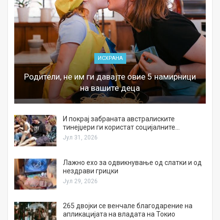
ИСХРАНА
Родители, не им ги давајте овие 5 намирници
на вашите деца
И покрај забраната австралиските
тинејџери ги користат социјалните…
Јул 31, 2026
Лажно ехо за одвикнување од слатки и од
нездрави грицки
Јул 29, 2026
а
265 двојки се венчале благодарение на
апликацијата на владата на Токио