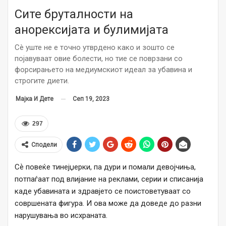
Сите бруталности на
анорексијата и булимијата
Сè уште не е точно утврдено како и зошто се
појавуваат овие болести, но тие се поврзани со
форсирањето на медиумскиот идеал за убавина и
строгите диети.
Сеп 19, 2023
Мајка И Дете
297
Сподели
Сѐ повеќе тинејџерки, па дури и помали девојчиња,
потпаѓаат под влијание на реклами, серии и списанија
каде убавината и здравјето се поистоветуваат со
совршената фигура. И ова може да доведе до разни
нарушувања во исхраната.