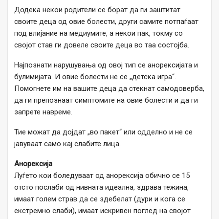
Додека некои родители се борат да ги заштитат
своите деца од овие болести, други самите потпаѓаат
под влијание на медиумите, а некои пак, токму со
својот став ги довеле своите деца во таа состојба.
Најпознати нарушувања од овој тип се анорексијата и
булимијата. И овие болести не се „детска игра“.
Помогнете им на вашите деца да стекнат самодоверба,
да ги препознаат симптомите на овие болести и да ги
запрете навреме.
Тие можат да дојдат „во пакет“ или одделно и не се
јавуваат само кај слабите лица.
Анорексија
Луѓето кои боледуваат од анорексија обично се 15
отсто послаби од нивната идеална, здрава тежина,
имаат голем страв да се здебелат (дури и кога се
екстремно слаби), имаат искривен поглед на својот