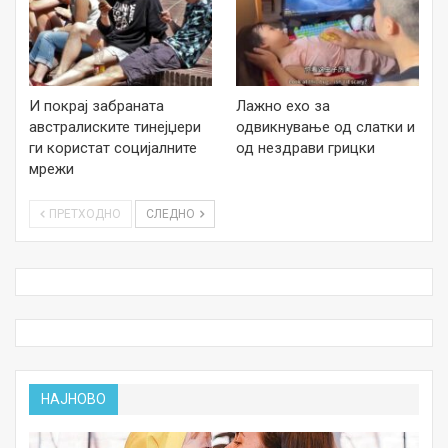
И покрај забраната
Лажно ехо за
австралиските тинејџери
одвикнување од слатки и
ги користат социјалните
од нездрави грицки
мрежи
ПРЕТХОДНО
СЛЕДНО
НАЈНОВО