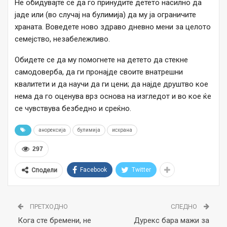
Не обидувајте се да го принудите детето насилно да
јаде или (во случај на булимија) да му ја ограничите
храната. Воведете ново здраво дневно мени за целото
семејство, незабележливо.
Обидете се да му помогнете на детето да стекне
самодоверба, да ги пронајде своите внатрешни
квалитети и да научи да ги цени; да најде друштво кое
нема да го оценува врз основа на изгледот и во кое ќе
се чувствува безбедно и среќно.
анорексија
булимија
исхрана
297
Facebook
Twitter
Сподели
ПРЕТХОДНО
СЛЕДНО
Кога сте бремени, не
Дурекс бара мажи за