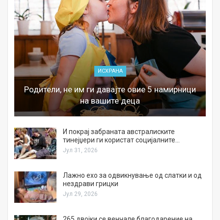
ИСХРАНА
Родители, не им ги давајте овие 5 намирници
на вашите деца
И покрај забраната австралиските
тинејџери ги користат социјалните…
Јул 31, 2026
Лажно ехо за одвикнување од слатки и од
нездрави грицки
Јул 29, 2026
а
265 двојки се венчале благодарение на