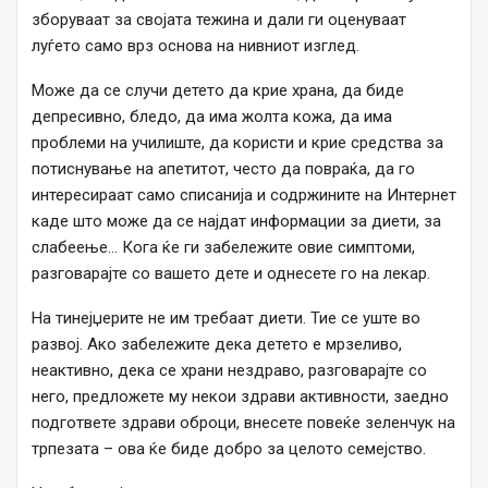
зборуваат за својата тежина и дали ги оценуваат
луѓето само врз основа на нивниот изглед.
Може да се случи детето да крие храна, да биде
депресивно, бледо, да има жолта кожа, да има
проблеми на училиште, да користи и крие средства за
потиснување на апетитот, често да повраќа, да го
интересираат само списанија и содржините на Интернет
каде што може да се најдат информации за диети, за
слабеење… Кога ќе ги забележите овие симптоми,
разговарајте со вашето дете и однесете го на лекар.
На тинејџерите не им требаат диети. Тие се уште во
развој. Ако забележите дека детето е мрзеливо,
неактивно, дека се храни нездраво, разговарајте со
него, предложете му некои здрави активности, заедно
подгответе здрави оброци, внесете повеќе зеленчук на
трпезата – ова ќе биде добро за целото семејство.