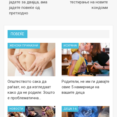
јадете за двајца, ама
тестирање на новите
јадете повеќе од
кондоми
претходно
ПОВЕЌЕ
ЖЕНСКИ ПРИКАЗНИ
ИСХРАНА
Општеството сака да
Родители, не им ги давајте
раѓаат, но да изгледаат
овие 5 намирници на
како да не родиле: Зошто
вашите деца
е проблематична…
НОВОСТИ
ДЕЦА 1-6