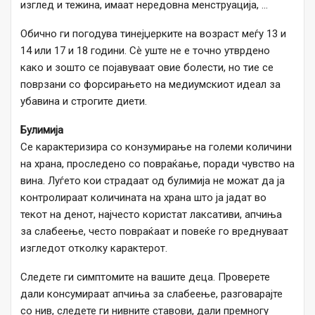
изглед и тежина, имаат нередовна менструација, …
Обично ги погодува тинејџерките на возраст меѓу 13 и
14 или 17 и 18 години. Сè уште не е точно утврдено
како и зошто се појавуваат овие болести, но тие се
поврзани со форсирањето на медиумскиот идеал за
убавина и строгите диети.
Булимија
Се карактеризира со конзумирање на големи количини
на храна, проследено со повраќање, поради чувство на
вина. Луѓето кои страдаат од булимија не можат да ја
контролираат количината на храна што ја јадат во
текот на денот, најчесто користат лаксативи, апчиња
за слабеење, често повраќаат и повеќе го вреднуваат
изгледот отколку карактерот.
Следете ги симптомите на вашите деца. Проверете
дали консумираат апчиња за слабеење, разговарајте
со нив, следете ги нивните ставови, дали премногу