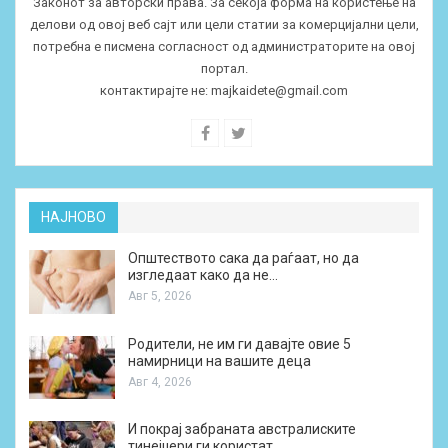
Законот за авторски права. За секоја форма на користење на
делови од овој веб сајт или цели статии за комерцијални цели,
потребна е писмена согласност од администраторите на овој
портал.
контактирајте не:
majkaidete@gmail.com
НАЈНОВО
Општеството сака да раѓаат, но да
изгледаат како да не…
Авг 5, 2026
Родители, не им ги давајте овие 5
намирници на вашите деца
Авг 4, 2026
И покрај забраната австралиските
тинејџери ги користат…