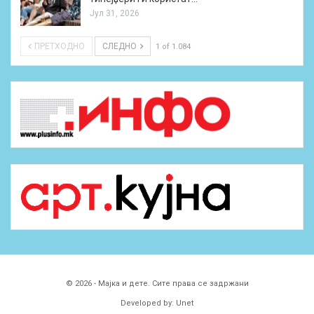
Јул 31, 2026
ПРЕТХОДНО
СЛЕДНО
1 of 1.084
© 2026 - Мајка и дете. Сите права се задржани
Developed by:
Unet