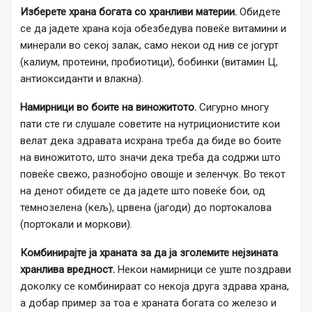
Изберете храна богата со хранливи материи.
Обидете
се да јадете храна која обезбедува повеќе витамини и
минерали во секој залак, само некои од нив се јогурт
(калиум, протеини, пробиотици), бобинки (витамин Ц,
антиоксиданти и влакна).
Намирници во боите на виножитото.
Сигурно многу
пати сте ги слушале советите на нутриционистите кои
велат дека здравата исхрана треба да биде во боите
на виножитото, што значи дека треба да содржи што
повеќе свежо, разнобојно овошје и зеленчук. Во текот
на денот обидете се да јадете што повеќе бои, од
темнозелена (кељ), црвена (јагоди) до портокалова
(портокали и моркови).
Комбинирајте ја храната за да ја зголемите нејзината
хранлива вредност.
Некои намирници се уште поздрави
доколку се комбинираат со некоја друга здрава храна,
а добар пример за тоа е храната богата со железо и