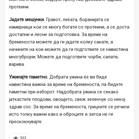
протеини.
Јадете мешунки.
Гравот, леќата, боранијата се
намирници кои се многу богати со протеини, а се доста
достапни и лесни за подготовка. За време на
бременоста можете да ги јадете колку сакате, а
начините на кои можете да ги подготвите се навистина
многубројни. Можете да подготвите чорби, салати,
варива.
Ужинајте паметно.
Добрата ужина ќе ви биде
навистина важна за време на бременоста, па бидете
паметни при изборот. Најдобрата ужина се секако
јаткастите плодови, овошјето, свеж зеленчук со некој
здрав сос. За време на бременоста, грицките се речиси
исто толку важни како и оброците и затоа не ги
прескокнувајте.
322