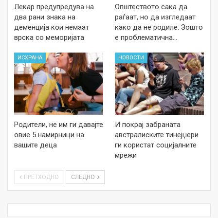
Лекар предупредува на
Општеството сака да
два рани знака на
раѓаат, но да изгледаат
деменција кои немаат
како да не родиле: Зошто
врска со меморијата
е проблематична…
ИСХРАНА
НОВОСТИ
Родители, не им ги давајте
И покрај забраната
овие 5 намирници на
австралиските тинејџери
вашите деца
ги користат социјалните
мрежи
ПРЕТХОДНО
СЛЕДНО