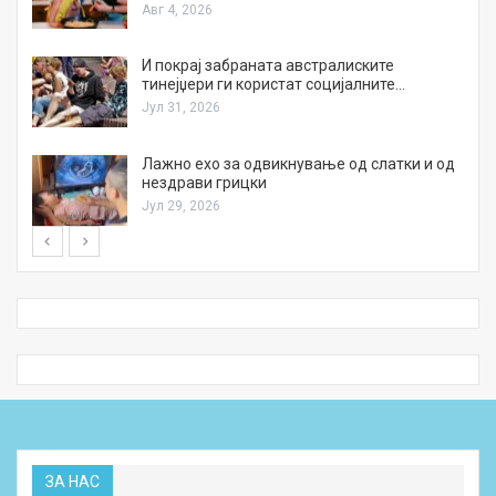
Авг 4, 2026
И покрај забраната австралиските
тинејџери ги користат социјалните…
Јул 31, 2026
Лажно ехо за одвикнување од слатки и од
нездрави грицки
Јул 29, 2026
ЗА НАС