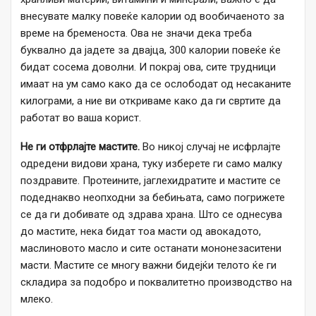
внесувате малку повеќе калории од вообичаеното за
време на бременоста. Ова не значи дека треба
буквално да јадете за двајца, 300 калории повеќе ќе
бидат сосема доволни. И покрај ова, сите трудници
имаат на ум само како да се ослободат од несаканите
килограми, а ние ви откриваме како да ги свртите да
работат во ваша корист.
Не ги отфрлајте мастите.
Во никој случај не исфрлајте
одредени видови храна, туку изберете ги само малку
поздравите. Протеините, јаглехидратите и мастите се
подеднакво неопходни за бебињата, само погрижете
се да ги добивате од здрава храна. Што се однесува
до мастите, нека бидат тоа масти од авокадото,
маслиновото масло и сите останати мононезаситени
масти. Мастите се многу важни бидејќи телото ќе ги
складира за подобро и поквалитетно производство на
млеко.