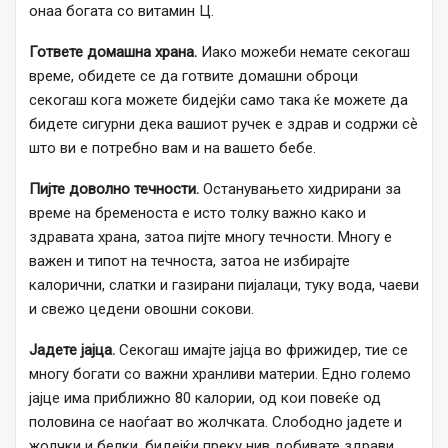
онаа богата со витамин Ц.
Гответе домашна храна.
Иако можеби немате секогаш
време, обидете се да готвите домашни оброци
секогаш кога можете бидејќи само така ќе можете да
бидете сигурни дека вашиот ручек е здрав и содржи сѐ
што ви е потребно вам и на вашето бебе.
Пијте доволно течности.
Останувањето хидрирани за
време на бременоста е исто толку важно како и
здравата храна, затоа пијте многу течности. Многу е
важен и типот на течноста, затоа не избирајте
калорични, слатки и газирани пијалаци, туку вода, чаеви
и свежо цедени овошни сокови.
Јадете јајца.
Секогаш имајте јајца во фрижидер, тие се
многу богати со важни хранливи материи. Едно големо
јајце има приближно 80 калории, од кои повеќе од
половина се наоѓаат во жолчката. Слободно јадете и
жолчки и белки, бидејќи преку нив добивате здрави