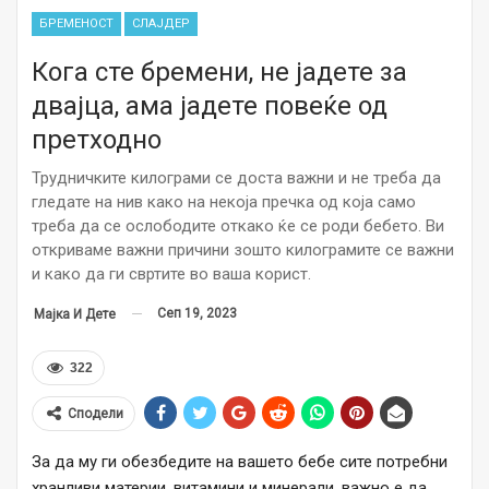
БРЕМЕНОСТ
СЛАЈДЕР
Кога сте бремени, не јадете за
двајца, ама јадете повеќе од
претходно
Трудничките килограми се доста важни и не треба да
гледате на нив како на некоја пречка од која само
треба да се ослободите откако ќе се роди бебето. Ви
откриваме важни причини зошто килограмите се важни
и како да ги свртите во ваша корист.
Сеп 19, 2023
Мајка И Дете
322
Сподели
За да му ги обезбедите на вашето бебе сите потребни
хранливи материи, витамини и минерали, важно е да