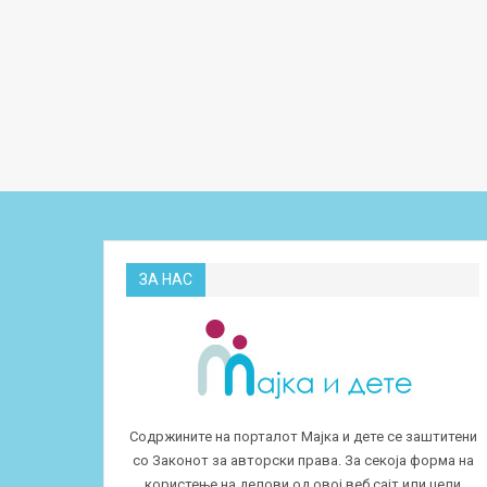
ЗА НАС
Содржините на порталот Мајка и дете се заштитени
со Законот за авторски права. За секоја форма на
користење на делови од овој веб сајт или цели