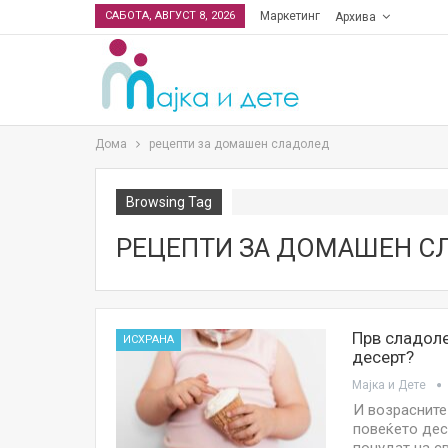
САБОТА, АВГУСТ 8, 2026
Маркетинг
Архива
Дома
рецепти за домашен сладолед
Browsing Tag
РЕЦЕПТИ ЗА ДОМАШЕН С
Прв сладоле
ИСХРАНА
десерт?
Мајка и Дете
И возрасните 
повеќето дес