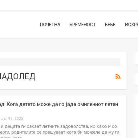
ПОЧЕТНА
БРЕМЕНОСТ
БЕБЕ
ИСХР
ЛАДОЛЕД
д: Кога детето може да го јаде омилениот летен
Јул 16, 2025
и децата ги сакаат летните задоволства, но како и со
ерти, родителите се прашуваат кога би можеле да му ги