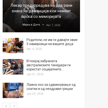
Лекар предупредува на два рани
26
знака на деменција кои немаат
благода
врска со меморијата
Мајка и Дете
М
Авг 7, 2026
Родители, не им ги давајте овие
5 намирници на вашите деца
Авг 4, 2026
И покрај забраната
австралиските тинејџери ги
користат социјалните…
Јул 31, 2026
Лажно ехо за одвикнување од
слатки и од нездрави грицки
Јул 29, 2026