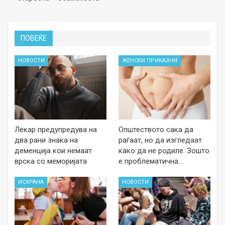
ПОВЕЌЕ
НОВОСТИ
ЖЕНСКИ ПРИКАЗНИ
Лекар предупредува на
Општеството сака да
два рани знака на
раѓаат, но да изгледаат
деменција кои немаат
како да не родиле: Зошто
врска со меморијата
е проблематична…
ИСХРАНА
НОВОСТИ