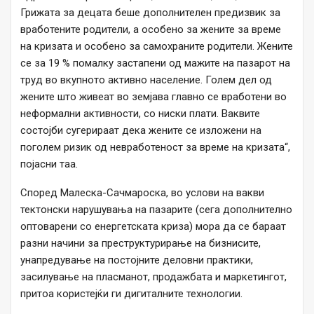
Грижата за децата беше дополнителен предизвик за
вработените родители, а особено за жените за време
на кризата и особено за самохраните родители. Жените
се за 19 % помалку застапени од мажите на пазарот на
труд во вкупното активно население. Голем дел од
жените што живеат во земјава главно се вработени во
неформални активности, со ниски плати. Ваквите
состојби сугерираат дека жените се изложени на
поголем ризик од невработеност за време на кризата“,
појасни таа.
Според Малеска-Сачмароска, во услови на вакви
тектонски нарушувања на пазарите (сега дополнително
оптоварени со енергетската криза) мора да се бараат
разни начини за преструктурирање на бизнисите,
унапредување на постојните деловни практики,
засилување на пласманот, продажбата и маркетингот,
притоа користејќи ги дигиталните технологии.