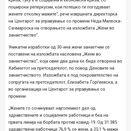
криза, туку е и социјална и економска криза, со
пошироки реперкусии, кои потешко ги погодуваат
жените отколку мажите“, рече извршната директорка
на Центарот за управување со промени Неда Малеска-
Сачмароска на отвoрањето на изложбата „Жени во
занаетчиство“.
Уникатни изработки од 30-ина жени занаетчии се
поставени на изложбата насловена „Жени во
занаетчиство“, која овие два дена ќе биде отворена во
Кабинетот на претседателот, по повод Деновите на
занаетчиството. Изложбата е под покровителство на
сопругата на претседателот, Елизабета Ѓорѓиевска, а
во организација на Центарот за управување со
промени.
„Жените го сочинуваат најголемиот дел од
здравствените и социјалните работници и беа на
првата линија на борбата против ковид-19. Од 31.385
здравствени работници 76,9 % се жени, а 23,1 % мажи.