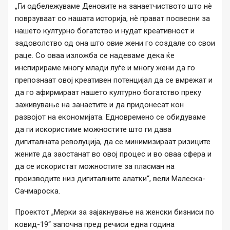
„Ги одбележуваме Деновите на занаетчиството што нè
поврзуваат со нашата историја, нè прават посвесни за
нашето културно богатство и нудат креативност и
задоволство од она што овие жени го создале со свои
раце. Со оваа изложба се надеваме дека ќе
инспирираме многу млади луѓе и многу жени да го
препознаат овој креативен потенцијал да се вмрежат и
да го афирмираат нашето културно богатство преку
заживување на занаетите и да придонесат кон
развојот на економијата. Едновремено се обидуваме
да ги искористиме можностите што ги дава
дигиталната револуција, да се минимизираат ризиците
жените да заостанат во овој процес и во оваа сфера и
да се искористат можностите за пласман на
производите низ дигиталните алатки“, вели Малеска-
Сачмароска.
Проектот „Мерки за зајакнување на женски бизниси по
ковид-19“ започна пред речиси една година