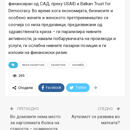
финансиран од САД, преку USAID и Balkan Trust for
Democracy. Во време кога економијата, бизнисите и
особено жените и женското претприемништво се
соочија со низа предизвици, предизвикани од
здравствената криза – ги парализира нивните
активности, ја намали побарувачката на производи и
услуги, ги ослабна нивните пазарни позиции и ги
изложи на финансиски ризик.
жени-занаетчии
занаетчии
изложба
265
Facebook
Twitter
Сподели
ПРЕТХОДНО
СЛЕДНО
Во домовите нема место
Аутизмот се развива во
за најголемата болка на
матката?
староста – осаменоста