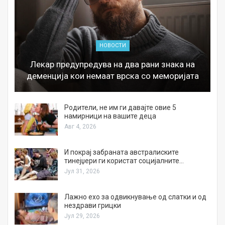
НОВОСТИ
Лекар предупредува на два рани знака на
деменција кои немаат врска со меморијата
а
Родители, не им ги давајте овие 5
намирници на вашите деца
Авг 4, 2026
И покрај забраната австралиските
тинејџери ги користат социјалните…
Јул 31, 2026
Лажно ехо за одвикнување од слатки и од
нездрави грицки
Јул 29, 2026