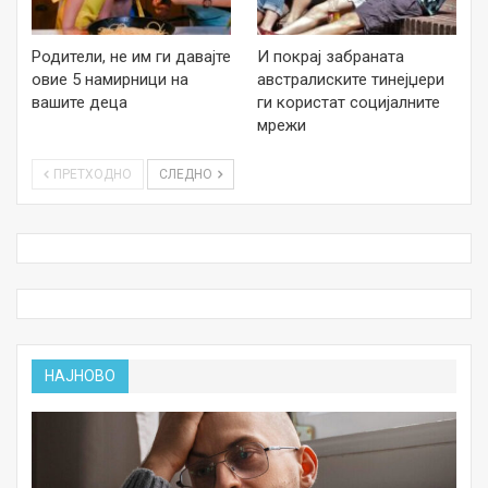
Родители, не им ги давајте
И покрај забраната
овие 5 намирници на
австралиските тинејџери
вашите деца
ги користат социјалните
мрежи
ПРЕТХОДНО
СЛЕДНО
НАЈНОВО