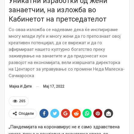
Уникатни изработки од жени
занаетчии, на изложба во
Кабинетот на претседателот
Со оваа изложба се надеваме дека ќе инспирираме
многу млади луѓе и многу жени да го препознаат овој
креативен потенцијал, да се вмрежат и да го
афирмираат нашето културно богатство преку
заживување на занаетите и да придонесат кон
развојот на економијата, вели извршната директорка
на Центарот за управување со промени Неда Малеска-
Сачмароска
Мај 17, 2022
Мајка И Дете
265
Сподели
„Пандемијата на коронавирус не е само здравствена