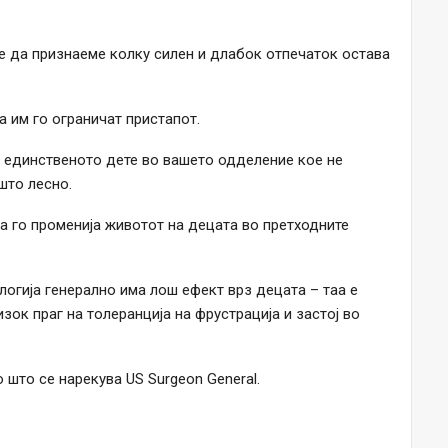
де да признаеме колку силен и длабок отпечаток остава
а им го ограничат пристапот.
и единственото дете во вашето одделение кое не
што лесно.
ра го променија животот на децата во претходните
логија генерално има лош ефект врз децата – таа е
изок праг на толеранција на фрустрација и застој во
 што се нарекува US Surgeon General.