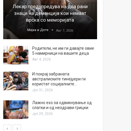
Лекар предупредува на два рани
26
знаци на деменција кои немаат
благода
врска со меморијата
Мајка и Дете
М
Авг 7, 2026
Родители, не им ги давајте овие
5 намирници на вашите деца
Авг 4, 2026
И покрај забраната
австралиските тинејџери ги
користат социјалните…
Јул 31, 2026
Лажно ехо за одвикнување од
слатки и од нездрави грицки
Јул 29, 2026