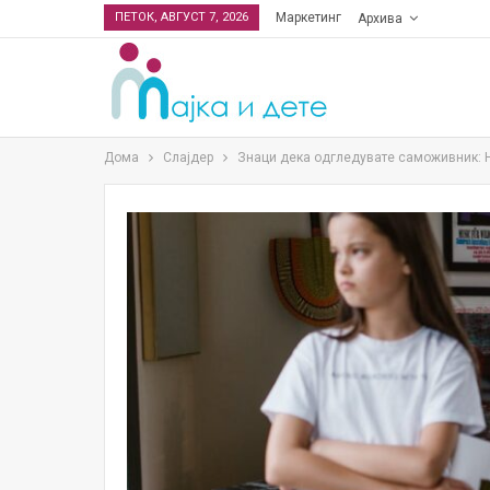
ПЕТОК, АВГУСТ 7, 2026
Маркетинг
Архива
Дома
Слајдер
Знаци дека одгледувате саможивник: Н