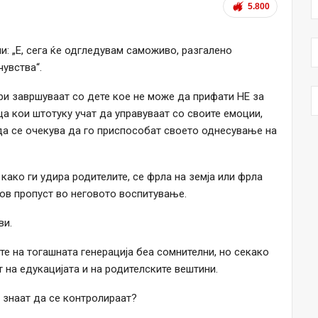
5.800
и: „Е, сега ќе одгледувам саможиво, разгалено
чувства“.
ери завршуваат со дете кое не може да прифати НЕ за
а кои штотуку учат да управуваат со своите емоции,
да се очекува да го приспособат своето однесување на
ако ги удира родителите, се фрла на земја или фрла
ков пропуст во неговото воспитување.
ви.
е на тогашната генерација беа сомнителни, но секако
 на едукацијата и на родителските вештини.
е знаат да се контролираат?