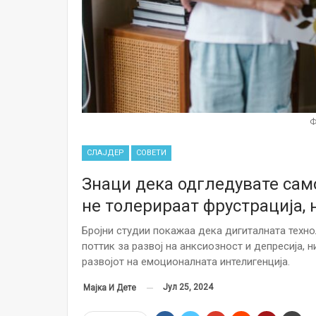
Ф
СЛАЈДЕР
СОВЕТИ
Знаци дека одгледувате сам
не толерираат фрустрација,
Бројни студии покажаа дека дигиталната техно
поттик за развој на анксиозност и депресија, н
развојот на емоционалната интелигенција.
Јул 25, 2024
Мајка И Дете