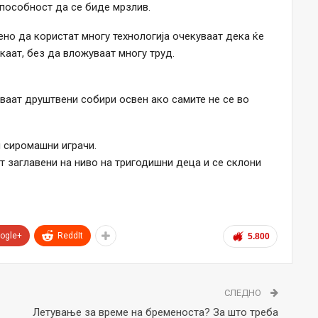
пособност да се биде мрзлив.
ено да користат многу технологија очекуваат дека ќе
акаат, без да вложуваат многу труд.
ваат друштвени собири освен ако самите не се во
и сиромашни играчи.
 заглавени на ниво на тригодишни деца и се склони
ogle+
ReddIt
5.800
СЛЕДНО
Летување за време на бременоста? За што треба