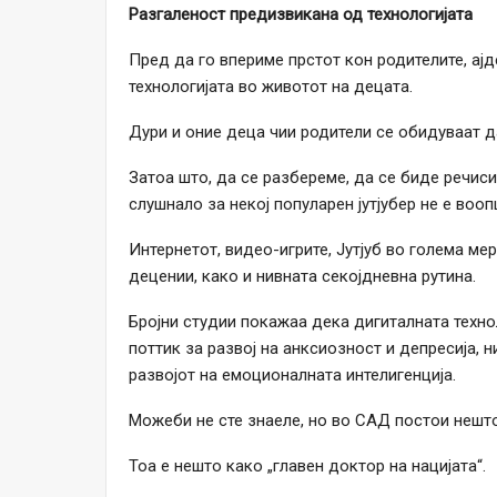
Разгаленост предизвикана од технологијата
Пред да го впериме прстот кон родителите, ај
технологијата во животот на децата.
Дури и оние деца чии родители се обидуваат д
Затоа што, да се разбереме, да се биде речис
слушнало за некој популарен јутјубер не е вооп
Интернетот, видео-игрите, Јутјуб во голема ме
децении, како и нивната секојдневна рутина.
Бројни студии покажаа дека дигиталната техно
поттик за развој на анксиозност и депресија, н
развојот на емоционалната интелигенција.
Можеби не сте знаеле, но во САД постои нешто
Тоа е нешто како „главен доктор на нацијата“.