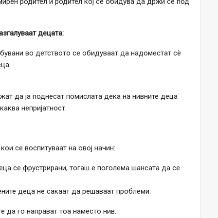
мирен родител и родител кој се обидува да држи сѐ под
азгалуваат децата:
ебувани во детството се обидуваат да надоместат сѐ
ца.
жат да ја поднесат помислата дека на нивните деца
каква непријатност.
кои се воспитуваат на овој начин:
еца се фрустрирани, тогаш е поголема шансата да се
ените деца не сакаат да решаваат проблеми.
те да го направат тоа наместо нив.