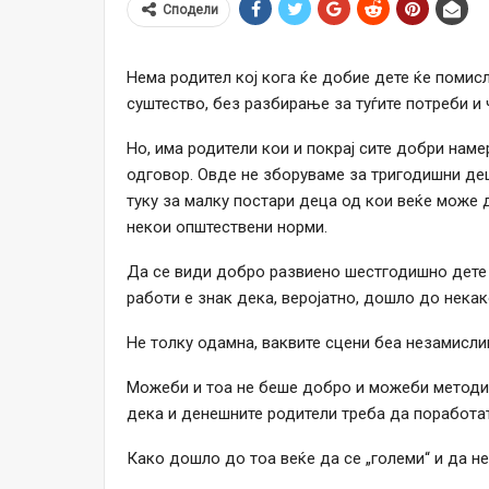
Сподели
Нема родител кој кога ќе добие дете ќе помисл
суштество, без разбирање за туѓите потреби и 
Но, има родители кои и покрај сите добри нам
одговор. Овде не зборуваме за тригодишни дец
туку за малку постари деца од кои веќе може 
некои општествени норми.
Да се види добро развиено шестгодишно дете к
работи е знак дека, веројатно, дошло до нека
Не толку одамна, ваквите сцени беа незамисли
Можеби и тоа не беше добро и можеби методит
дека и денешните родители треба да поработат
Како дошло до тоа веќе да се „големи“ и да н