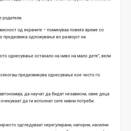
е родители.
ависност од екраните – поминуваа повеќе време со
што предизвика одложување во развојот на
ното однесување останало на ниво на мало дете“, вели
 секогаш предизвикува однесување кое често го
автономија, да научат да бидат независни, овие деца
очекуваат да ги исполнат сите нивни потреби.
најчесто одгледуваат нерегулирани, напорни, насилни