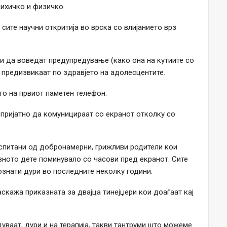
психичко и физичко.
 сите научни откритија во врска со влијанието врз
и да воведат предупредување (како она на кутиите со
а предизвикаат по здравјето на адолесцентите.
о на првиот паметен телефон.
опријатно да комуницираат со екранот отколку со
оспитани од добронамерни, грижливи родители кои
вното дете поминувало со часови пред екранот. Сите
знати дури во последните неколку години.
скажа приказната за двајца тинејџери кои доаѓаат кај
дуваат, дури и на терапија, такви тантруми што можеме