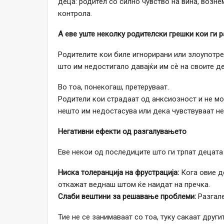
деца: родител со силно чувство на вина, возне
контрола.
А еве уште неколку родителски грешки кои ги р
Родителите кои биле игнорирани или злоупотр
што им недостигало давајќи им сѐ на своите де
Во тоа, понекогаш, претеруваат.
Родители кои страдаат од анксиозност и не мо
нешто им недостасува или дека чувствуваат не
Негативни ефекти од разгалувањето
Еве некои од последиците што ги трпат децата 
Ниска толеранција на фрустрација:
Кога овие д
откажат веднаш штом ќе наидат на пречка.
Слаби вештини за решавање проблеми:
Разгал
Тие не се занимаваат со тоа, туку сакаат други