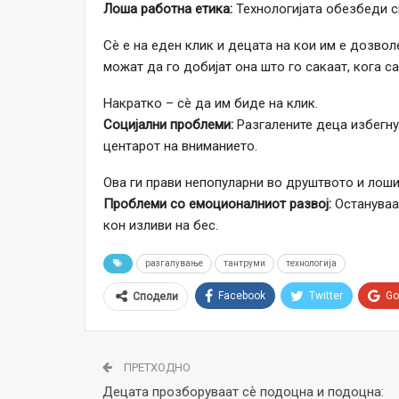
Лоша работна етика:
Технологијата обезбеди с
Сè е на еден клик и децата на кои им е дозвол
можат да го добијат она што го сакаат, кога с
Накратко – сè да им биде на клик.
Социјални проблеми:
Разгалените деца избегну
центарот на вниманието.
Ова ги прави непопуларни во друштвото и лош
Проблеми со емоционалниот развој:
Остануваат
кон изливи на бес.
разгалување
тантруми
технологија
Facebook
Twitter
Go
Сподели
ПРЕТХОДНО
Децата прозборуваат сѐ подоцна и подоцна: