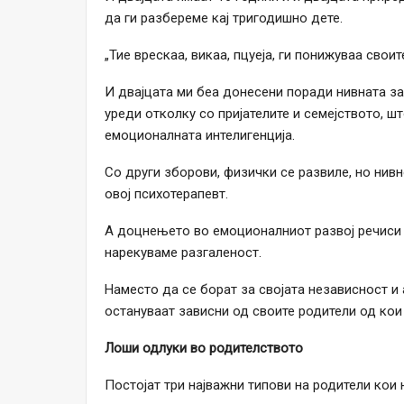
да ги разбереме кај тригодишно дете.
„Тие врескаа, викаа, пцуеја, ги понижуваа своит
И двајцата ми беа донесени поради нивната з
уреди отколку со пријателите и семејството, 
емоционалната интелигенција.
Со други зборови, физички се развиле, но нив
овој психотерапевт.
А доцнењето во емоционалниот развој речиси
нарекуваме разгаленост.
Наместо да се борат за својата независност и 
остануваат зависни од своите родители од кои 
Лоши одлуки во родителството
Постојат три најважни типови на родители кои 