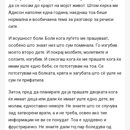
да се носам до крајот на мојот живот. Штом ќерка ми
Адисон наполни една година, наеднаш тоа беше
нормална и вообичаена тема за разговор за речиси
сите.
И всушност боли. Боли кога луѓето ме прашуваат,
особено што знаат низ што сум поминала. Го изгубив
моето второ дете. И покрај молбите, молитвите и
солзите, изгубив. И секогаш кога ќе ме прашате кога ќе
имам уште едно бебе, се потсетувам на тоа. Се
потсетувам на болката, крвта и загубата што сè уште не
сум ги прифатила.
Затоа, пред да планирате да ја прашате двојката кога
ќе имаат деца или дали ќе имаат уште едно дете, ве
молам, едноставно немојте. Не знаете што се случува
зад затворени врати, а и не треба, освен ако тие
информации не ви се понудат. Тоа е здодевно и
фрустрирачко. Не знаете дали тој пар боледува од