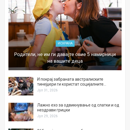
ИСХРАНА
Родители, не им ги давајте овие 5 намирници
на вашите деца
И покрај забраната австралиските
тинејџери ги користат социјалните…
Јул 31, 2026
Лажно ехо за одвикнување од слатки и од
нездрави грицки
Јул 29, 2026