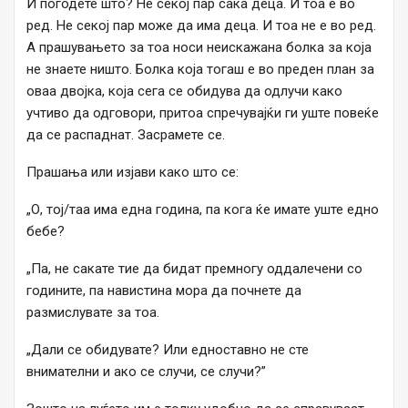
И погодете што? Не секој пар сака деца. И тоа е во
ред. Не секој пар може да има деца. И тоа не е во ред.
А прашувањето за тоа носи неискажана болка за која
не знаете ништо. Болка која тогаш е во преден план за
оваа двојка, која сега се обидува да одлучи како
учтиво да одговори, притоа спречувајќи ги уште повеќе
да се распаднат. Засрамете се.
Прашања или изјави како што се:
„О, тој/таа има една година, па кога ќе имате уште едно
бебе?
„Па, не сакате тие да бидат премногу оддалечени со
годините, па навистина мора да почнете да
размислувате за тоа.
„Дали се обидувате? Или едноставно не сте
внимателни и ако се случи, се случи?”