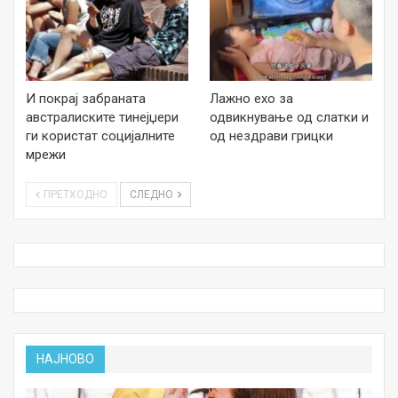
И покрај забраната
Лажно ехо за
австралиските тинејџери
одвикнување од слатки и
ги користат социјалните
од нездрави грицки
мрежи
ПРЕТХОДНО
СЛЕДНО
НАЈНОВО