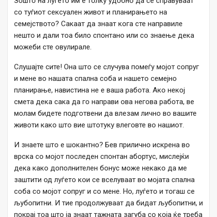
Зошто на луѓето им е толку удобно да се справуваат
со туѓиот сексуален живот и планирањето на
семејството? Сакаат да знаат кога сте направиле
нешто и дали тоа било спонтано или со знаење дека
можеби сте овулирале.
Слушајте сите! Она што се случува помеѓу мојот сопруг
и мене во нашата спална соба и нашето семејно
планирање, навистина не е ваша работа. Ако некој
смета дека сака да го направи ова негова работа, ве
молам бидете подготвени да влезам лично во вашите
животи како што вие штотуку влеговте во нашиот.
И знаете што е шокантно? Бев прилично искрена во
врска со мојот последен спонтан абортус, мислејќи
дека како дополнителен бонус може некако да ме
заштити од луѓето кои се вселуваат во мојата спална
соба со мојот сопруг и со мене. Но, луѓето и тогаш се
љубопитни. И тие продолжуваат да бидат љубопитни, и
покрај тоа што ја знаат тажната загуба со која ќе треба