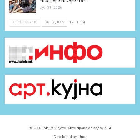
тинејџери ги користат…
Јул 31, 2026
ПРЕТХОДНО
СЛЕДНО
1 of 1.084
© 2026 - Мајка и дете. Сите права се задржани
Developed by:
Unet