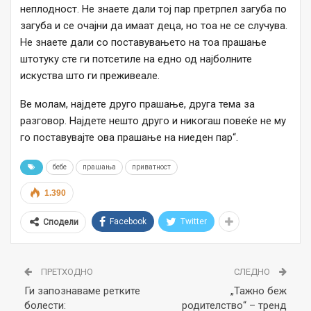
неплодност. Не знаете дали тој пар претрпел загуба по
загуба и се очајни да имаат деца, но тоа не се случува.
Не знаете дали со поставувањето на тоа прашање
штотуку сте ги потсетиле на едно од најболните
искуства што ги преживеале.
Ве молам, најдете друго прашање, друга тема за
разговор. Најдете нешто друго и никогаш повеќе не му
го поставувајте ова прашање на ниеден пар“.
бебе
прашања
приватност
1.390
Facebook
Twitter
Сподели
ПРЕТХОДНО
СЛЕДНО
Ги запознаваме ретките
„Тажно беж
болести:
родителство“ – тренд