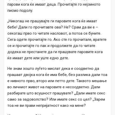
парови кога ќе имаат деца. Прочитајте го нејзиното
писмо подолу.
„Никогаш не прашувајте ги паровите кога ќе имаат
бебе! Дали го прочитавте ова? Не? Срам да ви е –
секогаш прво го читате насловот, а потоа се буните.
Сега одете прочитајте го. Ако сте го прочитале, вратете
се и прочитајте го пак и продолжете да го читате
додека не престанете да ги прашувате паровите кога
ќе имаат дете или уште едно дете.
Не знам зошто луѓето мислат дека е соодветно да
прашаат двојка кога ќе има бебе, без разлика дали тоа
е нивното прво, второ или петто дете. Таквото мешање
во личниот живот на паровите е несоодветно. Дали
разбирате што всушност прашувате? „Дали имате секс
само за задоволство? Или имате секс со цел? „Зарем
тоа не ви прави непријатност како на мене?