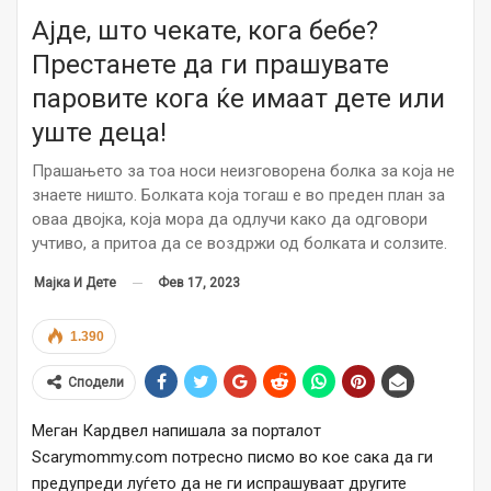
Ајде, што чекате, кога бебе?
Престанете да ги прашувате
паровите кога ќе имаат дете или
уште деца!
Прашањето за тоа носи неизговорена болка за која не
знаете ништо. Болката која тогаш е во преден план за
оваа двојка, која мора да одлучи како да одговори
учтиво, а притоа да се воздржи од болката и солзите.
Фев 17, 2023
Мајка И Дете
1.390
Сподели
Меган Кардвел напишала за порталот
Scarymommy.com потресно писмо во кое сака да ги
предупреди луѓето да не ги испрашуваат другите