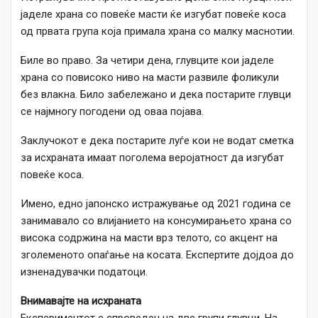
јаделе храна со повеќе масти ќе изгубат повеќе коса
од првата група која примала храна со малку маснотии.
Биле во право. За четири дена, глувците кои јаделе
храна со повисоко ниво на масти развиле фоликули
без влакна. Било забележано и дека постарите глувци
се најмногу погодени од оваа појава.
Заклучокот е дека постарите луѓе кои не водат сметка
за исхраната имаат поголема веројатност да изгубат
повеќе коса.
Имено, едно јапонско истражување од 2021 година се
занимавало со влијанието на консумирањето храна со
висока содржина на масти врз телото, со акцент на
зголеменото опаѓање на косата. Експертите дојдоа до
изненадувачки податоци.
Внимавајте на исхраната
Експериментот е спроведен на две групи глувци. На