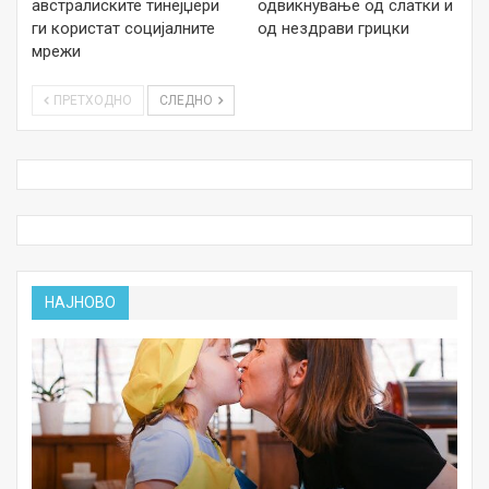
австралиските тинејџери
одвикнување од слатки и
ги користат социјалните
од нездрави грицки
мрежи
ПРЕТХОДНО
СЛЕДНО
НАЈНОВО