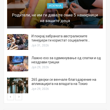
ИСХРАНА
Родители, не им ги давајте овие 5 намирници
на вашите деца
И покрај забраната австралиските
тинејџери ги користат социјалните…
Јул 31, 2026
Лажно ехо за одвикнување од слатки и од
нездрави грицки
Јул 29, 2026
а
265 двојки се венчале благодарение на
апликацијата на владата на Токио
Јул 29, 2026