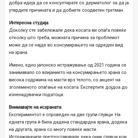
добра идеја да се консултирате со дерматолог за да ја
утврдите причината и да добиете соодветен третман.
Интересна студија
Доколку сте забележале дека косата ви опаѓа повеќе
отколку што треба, можната причина за проблемот
може да се најде во консумирањето на одреден вид
на храна.
Имено, едно јапонско истражување од 2021 година се
занимавало со влијанието на консумирањето храна со
висока содржина на масти врз телото, со акцент на
зголеменото опаѓање на косата. Експертите дојдоа до
изненадувачки податоци.
Внимавајте на исхраната
Експериментот е спроведен на две групи глувци. На
едната група ѝ била дадена стандардна храна, додека
на другата, храна со многу повеќе масти.
Истражувачите претпоставувале дека оние глувци кои