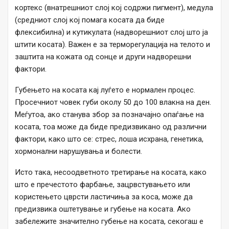
кортекс (внатрешниот слој кој содржи пигмент), медула
(средниот слој кој помага косата да биде
флексибилна) и кутикулата (надворешниот слој што ја
штити косата). Важен е за терморегулација на телото и
заштита на кожата од сонце и други надворешни
фактори.
Губењето на косата кај луѓето е нормален процес.
Просечниот човек губи околу 50 до 100 влакна на ден.
Меѓутоа, ако станува збор за позначајно опаѓање на
косата, тоа може да биде предизвикано од различни
фактори, како што се: стрес, лоша исхрана, генетика,
хормонални нарушувања и болести.
Исто така, несоодветното третирање на косата, како
што е пречестото фарбање, зацрвстувањето или
користењето цврсти ластичиња за коса, може да
предизвика оштетување и губење на косата. Ако
забележите значително губење на косата, секогаш е