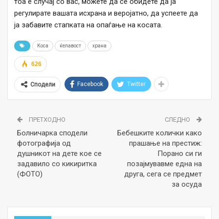
тоа е случај со вас, можете да се обидете да ја
регулирате вашата исхрана и веројатно, да успеете да
ја забавите стапката на опаѓање на косата.
Коса
ќелавост
храна
626
Facebook
Twitter
Сподели
ПРЕТХОДНО
СЛЕДНО
Болничарка сподели
Бебешките колички како
фотографија од
прашање на престиж:
душникот на дете кое се
Порано си ги
задавило со кикиритка
позајмувавме една на
(ФОТО)
друга, сега се предмет
за осуда