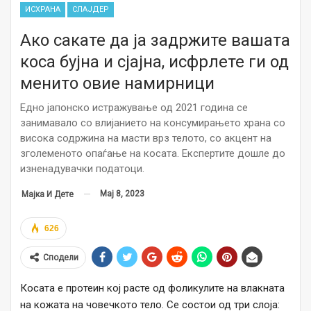
ИСХРАНА
СЛАЈДЕР
Ако сакате да ја задржите вашата
коса бујна и сјајна, исфрлете ги од
менито овие намирници
Едно јапонско истражување од 2021 година се
занимавало со влијанието на консумирањето храна со
висока содржина на масти врз телото, со акцент на
зголеменото опаѓање на косата. Експертите дошле до
изненадувачки податоци.
Мај 8, 2023
Мајка И Дете
626
Сподели
Косата е протеин кој расте од фоликулите на влакната
на кожата на човечкото тело. Се состои од три слоја: