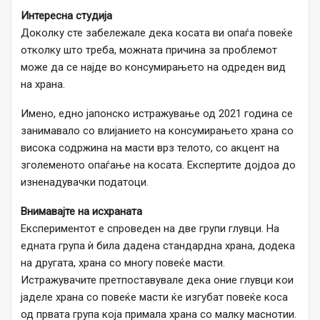
Интересна студија
Доколку сте забележале дека косата ви опаѓа повеќе
отколку што треба, можната причина за проблемот
може да се најде во консумирањето на одреден вид
на храна.
Имено, едно јапонско истражување од 2021 година се
занимавало со влијанието на консумирањето храна со
висока содржина на масти врз телото, со акцент на
зголеменото опаѓање на косата. Експертите дојдоа до
изненадувачки податоци.
Внимавајте на исхраната
Експериментот е спроведен на две групи глувци. На
едната група ѝ била дадена стандардна храна, додека
на другата, храна со многу повеќе масти.
Истражувачите претпоставувале дека оние глувци кои
јаделе храна со повеќе масти ќе изгубат повеќе коса
од првата група која примала храна со малку маснотии.