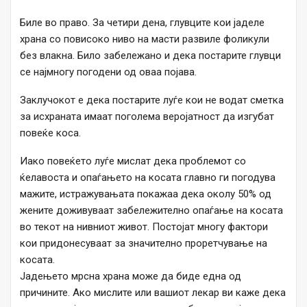
Биле во право. За четири дена, глувците кои јаделе
храна со повисоко ниво на масти развиле фоликули
без влакна. Било забележано и дека постарите глувци
се најмногу погодени од оваа појава.
Заклучокот е дека постарите луѓе кои не водат сметка
за исхраната имаат поголема веројатност да изгубат
повеќе коса.
Иако повеќето луѓе мислат дека проблемот со
ќелавоста и опаѓањето на косата главно ги погодува
мажите, истражувањата покажаа дека околу 50% од
жените доживуваат забележително опаѓање на косата
во текот на нивниот живот. Постојат многу фактори
кои придонесуваат за значително проретчување на
косата.
Јадењето мрсна храна може да биде една од
причините. Ако мислите или вашиот лекар ви каже дека