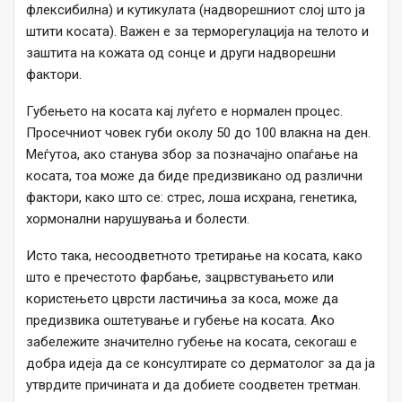
флексибилна) и кутикулата (надворешниот слој што ја
штити косата). Важен е за терморегулација на телото и
заштита на кожата од сонце и други надворешни
фактори.
Губењето на косата кај луѓето е нормален процес.
Просечниот човек губи околу 50 до 100 влакна на ден.
Меѓутоа, ако станува збор за позначајно опаѓање на
косата, тоа може да биде предизвикано од различни
фактори, како што се: стрес, лоша исхрана, генетика,
хормонални нарушувања и болести.
Исто така, несоодветното третирање на косата, како
што е пречестото фарбање, зацрвстувањето или
користењето цврсти ластичиња за коса, може да
предизвика оштетување и губење на косата. Ако
забележите значително губење на косата, секогаш е
добра идеја да се консултирате со дерматолог за да ја
утврдите причината и да добиете соодветен третман.