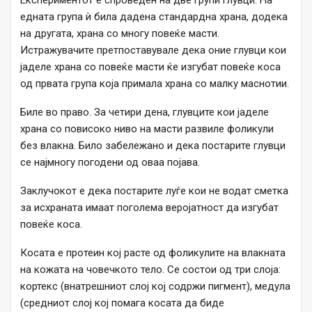
едната група ѝ била дадена стандардна храна, додека
на другата, храна со многу повеќе масти.
Истражувачите претпоставувале дека оние глувци кои
јаделе храна со повеќе масти ќе изгубат повеќе коса
од првата група која примала храна со малку маснотии.
Биле во право. За четири дена, глувците кои јаделе
храна со повисоко ниво на масти развиле фоликули
без влакна. Било забележано и дека постарите глувци
се најмногу погодени од оваа појава.
Заклучокот е дека постарите луѓе кои не водат сметка
за исхраната имаат поголема веројатност да изгубат
повеќе коса.
Косата е протеин кој расте од фоликулите на влакната
на кожата на човечкото тело. Се состои од три слоја:
кортекс (внатрешниот слој кој содржи пигмент), медула
(средниот слој кој помага косата да биде