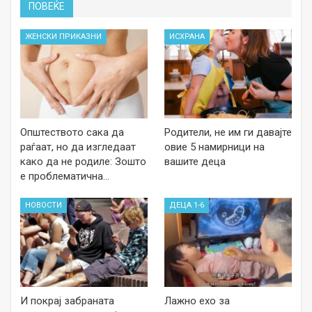
ПОВЕЌЕ
ЖЕНСКИ ПРИКАЗНИ
ИСХРАНА
Општеството сака да
Родители, не им ги давајте
раѓаат, но да изгледаат
овие 5 намирници на
како да не родиле: Зошто
вашите деца
е проблематична…
НОВОСТИ
ДЕЦА 1-6
И покрај забраната
Лажно ехо за