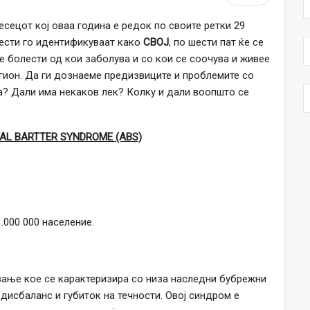
есецот кој оваа година е редок по своите ретки 29
лести го идентификуваат како
СВОЈ
, по шести пат ќе се
 болести од кои заболува и со кои се соочува и живее
гион. Да ги дознаеме предизвиците и проблемите со
та? Дали има некаков лек? Колку и дали воопшто се
L BARTTER SYNDROME (ABS)
.000 000 население.
вање кое се карактеризира со низа наследни бубрежни
дисбаланс и губиток на течности. Овој синдром е