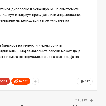
литниот дисбаланс и менаџирање на симптомите,
 калиум и натриум преку уста или интравенозно,
венирање на дехидрација и регулирање на
 балансот на течности и електролити
оидни анти – инфламаторните лекови можат да ја
 што помага во нормализирање на екскреција на
ogle+
ReddIt
317
СЛЕДНО