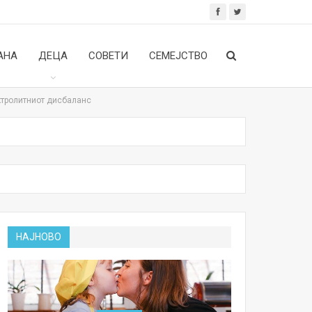
АНА
ДЕЦА
СОВЕТИ
СЕМЕЈСТВО
ктролитниот дисбаланс
НАЈНОВО