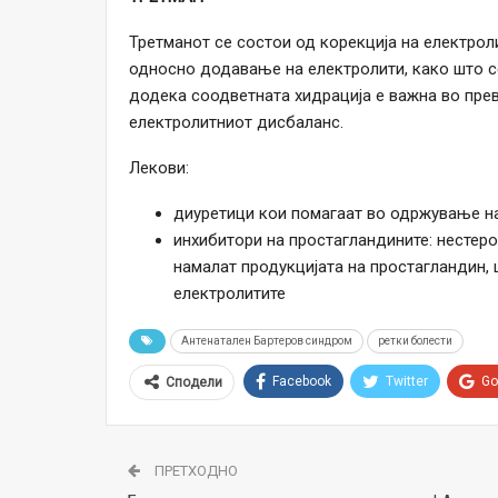
Третманот се состои од корекција на електро
односно додавање на електролити, како што се
додека соодветната хидрација е важна во пре
електролитниот дисбаланс.
Лекови:
диуретици кои помагаат во одржување на
инхибитори на простагландините: нестер
намалат продукцијата на простагландин,
електролитите
Антенатален Бартеров синдром
ретки болести
Facebook
Twitter
Go
Сподели
ПРЕТХОДНО