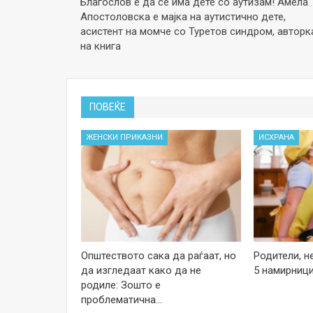
Благослов е да се има дете со аутизам! Амела
Апостоловска е мајка на аутистично дете,
асистент на момче со Туретов синдром, авторк
на книга
ПОВЕЌЕ
ЖЕНСКИ ПРИКАЗНИ
ИСХРАНА
Општеството сака да раѓаат, но
Родители, н
да изгледаат како да не
5 намирници
родиле: Зошто е
проблематична…