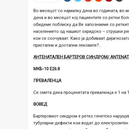
Во месецот со најмалку дена во годината, во м
дена и во месецот кој пациентите со ретки бо
обидеме поблиску да Ве запознаеме со ретките
населението од нашиот охридско – струшки ре
кои се соочуваат. Како ја добиваат дијагноза
пристапни и достапни лековите?…
АНТЕНАТАЛЕН БАРТЕРОВ СИНДРОМ/ ANTENATA
МКБ-10 E26.8
ПРЕВАЛЕНЦА
Се смета дека проценетата преваленца е 1 на 1
ВОВЕД
Бартеровиот синдром е ретко генетско нарушу
тубуларни дефекти кои водат до електролитен 