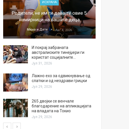
ИСХРАНА
„Џонс
Родители, не им ги давајте овие 5
обесштет
намирници на вашите деца
тв
Мајка и Дете
М
Авг 4, 2026
И покрај забраната
австралиските тинејџери ги
користат социјалните…
Јул 31, 2026
Лажно ехо за одвикнување од
слатки и од нездрави грицки
Јул 29, 2026
265 двојки се венчале
благодарение на апликацијата
на владата на Токио
Јул 29, 2026