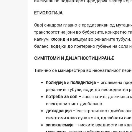
именуван по педијатарот Фредерик Бартер кој п
ЕТИОЛОГИЈА
Овој синдром главно е предизвикан од мутации
транспортот на јони во бубрезите, конкретно т
калиум, хлорид и калциум во реналните тубули
баланс, водејќи до претерано губење на соли и
СИМПТОМИ И ДИЈАГНОСТИЦИРАЊЕ
Типично се манифестира во неонаталниот перио
полиурија
и
полидипсија
– зголемена прод
реналните тубули, води до несоодветна р
потреба за сол
– засегнатите доенчиња 
електролитниот дисбаланс
дехидрација
– електролитниот дисбаланс 
симптоми како сува кожа, вдлабнати очи 
хипокалемија
– ниските вредности на кал