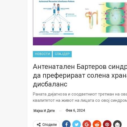
НОВОСТИ
СЛАЈДЕР
Антенатален Бартеров синд
да преферираат солена хран
дисбаланс
Раната дијагноза и соодветниот третман на о
квалитетот на живот на лицата со овој синдром
Фев 6, 2024
Мајка И Дете
Сподели