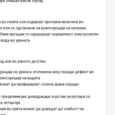
рв опишал ваков случај.
 во гените кои кодираат протеини вклучени во
ие кои се одговорни за реапсорпција на натриум,
. Овие мутации го нарушуваат нормалниот електролитен
 вода во урината.
д или во раното детство.
укција на урина и зголемена жед поради дефект во
еапсорпција на водата
можат да преферираат солена храна поради
предизвикува дехидрација, која пак резултира со
и летаргија
иум во крвта можат да доведат до слабост на