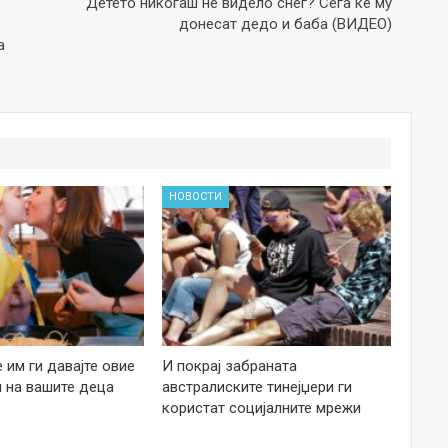
Детето никогаш не видело снег? Сега ќе му
донесат дедо и баба (ВИДЕО)
а
НОВОСТИ
е им ги давајте овие
И покрај забраната
 на вашите деца
австралиските тинејџери ги
користат социјалните мрежи