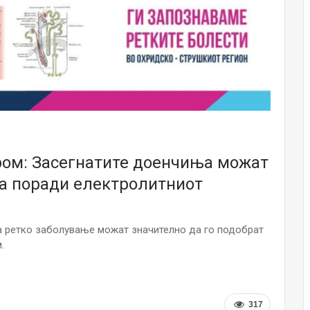
Малолетниците ќе бидат офлајн до
15-тата година: Франција воведе
забрана за…
Мајка и Дете
Јул 23, 2026
Нов тест од крвта би можел да го
открие ризикот од Алцхајмер
многу…
Јул 22, 2026
ром: Засегнатите доенчиња можат
а поради електролитниот
Австралијка роди четири
идентични ќерки: Чудо што се
случува еднаш на…
Јул 21, 2026
ва ретко заболување можат значително да го подобрат
.
И многу среќа не е на арно! Жена
завршила на Итна помош по
свадбата на…
Јул 20, 2026
317