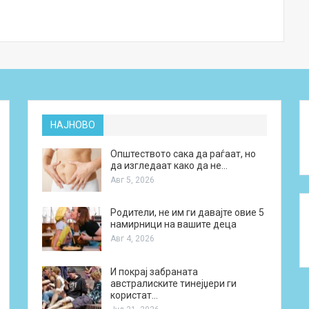
НАЈНОВО
Општеството сака да раѓаат, но
да изгледаат како да не…
Авг 5, 2026
Родители, не им ги давајте овие 5
намирници на вашите деца
Авг 4, 2026
И покрај забраната
австралиските тинејџери ги
користат…