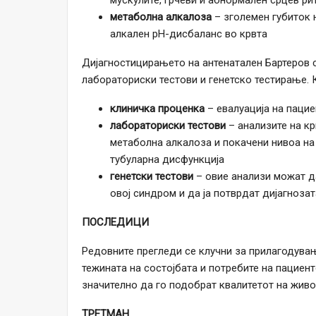
мускулите, грчеви и абнормален срцев ри
метаболна алкалоза
– зголемен губиток 
алкален pH-дисбаланс во крвта
Дијагностицирањето на антенатален Бартеров 
лабораториски тестови и генетско тестирање. 
клиничка проценка
– евалуација на пацие
лабораториски тестови
– анализите на кр
метаболна алкалоза и покачени нивоа на
тубуларна дисфункција
генетски тестови
– овие анализи можат д
овој синдром и да ја потврдат дијагнозат
ПОСЛЕДИЦИ
Редовните прегледи се клучни за прилагодувањ
тежината на состојбата и потребите на пациен
значително да го подобрат квалитетот на живо
ТРЕТМАН