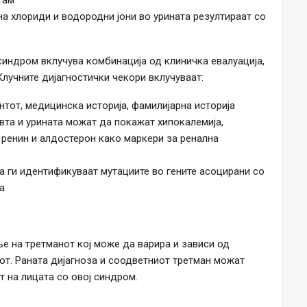
там
на хлориди и водородни јони во урината резултираат со
синдром вклучува комбинација од клиничка евалуација,
Клучните дијагностички чекори вклучуваат:
нтот, медицинска историја, фамилијарна историја
вта и урината можат да покажат хипокалемија,
 ренин и алдостерон како маркери за ренална
а ги идентификуваат мутациите во гените асоцирани со
а
е на третманот кој може да варира и зависи од
тот. Раната дијагноза и соодветниот третман можат
т на лицата со овој синдром.