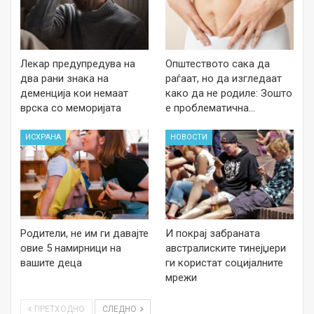
Лекар предупредува на
Општеството сака да
два рани знака на
раѓаат, но да изгледаат
деменција кои немаат
како да не родиле: Зошто
врска со меморијата
е проблематична…
ИСХРАНА
НОВОСТИ
Родители, не им ги давајте
И покрај забраната
овие 5 намирници на
австралиските тинејџери
вашите деца
ги користат социјалните
мрежи
ПРЕТХОДНО
СЛЕДНО