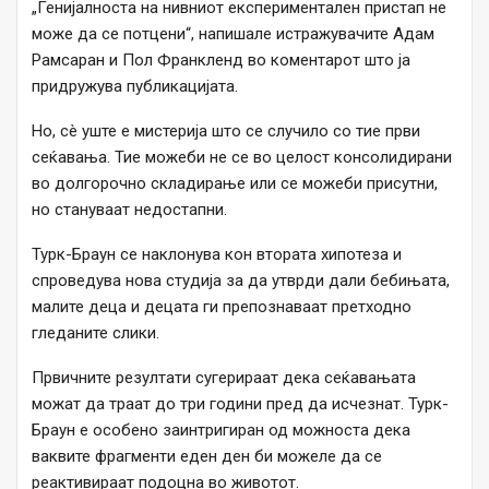
„Генијалноста на нивниот експериментален пристап не
може да се потцени“, напишале истражувачите Адам
Рамсаран и Пол Франкленд во коментарот што ја
придружува публикацијата.
Но, сè уште е мистерија што се случило со тие први
сеќавања. Тие можеби не се во целост консолидирани
во долгорочно складирање или се можеби присутни,
но стануваат недостапни.
Турк-Браун се наклонува кон втората хипотеза и
спроведува нова студија за да утврди дали бебињата,
малите деца и децата ги препознаваат претходно
гледаните слики.
Првичните резултати сугерираат дека сеќавањата
можат да траат до три години пред да исчезнат. Турк-
Браун е особено заинтригиран од можноста дека
ваквите фрагменти еден ден би можеле да се
реактивираат подоцна во животот.