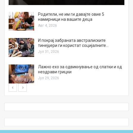
а
Родители, не им ги давајте овие 5
намирници на вашите деца
Авг 4, 2026
И покрај забраната австралиските
тинејџери ги користат социјалните…
Јул 31, 2026
Лажно ехо за одвикнување од слатки и од
нездрави грицки
Јул 29, 2026