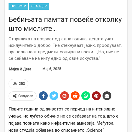
НОВОСТИ
СЛАЈДЕР
Бебињата памтат повеќе отколку
што мислите…
Отприлика на возраст од една година, децата учат
исклучително добро. Тие стекнуваат јазик, проодуваат,
препознаваат предмети, социјални врски… „Но, ние не
се сеќаваме на ниту едно од овие искуства.“
Мај 6, 2025
Мајка И Дете
253
Сподели
Првите години од животот се период на интензивно
учење, но луѓето обично не се сеќаваат на тоа, што е
појава позната како инфантилна амнезија. Меѓутоа,
нова студија објавена во списанието „Science“