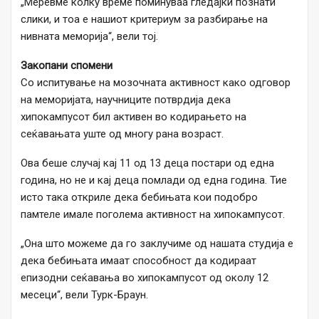
„Меревме колку време поминуваа гледајќи познати
слики, и тоа е нашиот критериум за разбирање на
нивната меморија“, вели тој.
Закопани спомени
Со испитување на мозочната активност како одговор
на меморијата, научниците потврдија дека
хипокампусот бил активен во кодирањето на
сеќавањата уште од многу рана возраст.
Ова беше случај кај 11 од 13 деца постари од една
година, но не и кај деца помлади од една година. Тие
исто така откриле дека бебињата кои подобро
памтеле имале поголема активност на хипокампусот.
„Она што можеме да го заклучиме од нашата студија е
дека бебињата имаат способност да кодираат
епизодни сеќавања во хипокампусот од околу 12
месеци“, вели Турк-Браун.