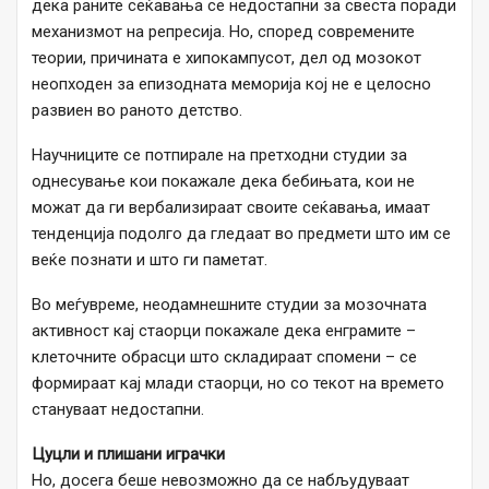
дека раните сеќавања се недостапни за свеста поради
механизмот на репресија. Но, според современите
теории, причината е хипокампусот, дел од мозокот
неопходен за епизодната меморија кој не е целосно
развиен во раното детство.
Научниците се потпирале на претходни студии за
однесување кои покажале дека бебињата, кои не
можат да ги вербализираат своите сеќавања, имаат
тенденција подолго да гледаат во предмети што им се
веќе познати и што ги паметат.
Во меѓувреме, неодамнешните студии за мозочната
активност кај стаорци покажале дека енграмите –
клеточните обрасци што складираат спомени – се
формираат кај млади стаорци, но со текот на времето
стануваат недостапни.
Цуцли и плишани играчки
Но, досега беше невозможно да се набљудуваат