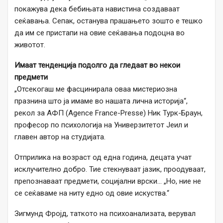
покажува дека бебињата навистина создаваат
сеќавања. Сепак, останува прашањето зошто е тешко
да им се пристапи на овие сеќавања подоцна во
животот.
Имаат тенденција подолго да гледаат во некои
предмети
„Отсекогаш ме фасцинирала оваа мистериозна
празнина што ја имаме во нашата лична историја“,
рекол за АФП (Agence France-Presse) Ник Турк-Браун,
професор по психологија на Универзитетот Јеил и
главен автор на студијата.
Отприлика на возраст од една година, децата учат
исклучително добро. Тие стекнуваат јазик, проодуваат,
препознаваат предмети, социјални врски… „Но, ние не
се сеќаваме на ниту едно од овие искуства.“
Зигмунд Фројд, таткото на психоанализата, верувал