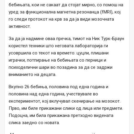
бебињата, кои не сакаат да стојат мирно, со помош на
уред за функционална магнетна резонанца (fMRI), кој
го следи протокот на крв за да ја види мозочната
активност.
За да ја надмине оваа пречка, тимот на Ник Турк-Браун
користел техники што неговата лабораторија ги
усовршила со текот на времето: цуцли, плишани
играчки, потпирање на бебињата со перници и
психоделични шари во позадина за да се задржи
вниманието на децата.
Вкупно 26 бебиња, половина под една година и
половина над една година, учествувале во
експериментот, кој вклучувал скенирање на мозокот.
Прво, им биле прикажани слики од лица или предмети.
Подоцна, им била прикажана претходно видената
слика заедно со новата.