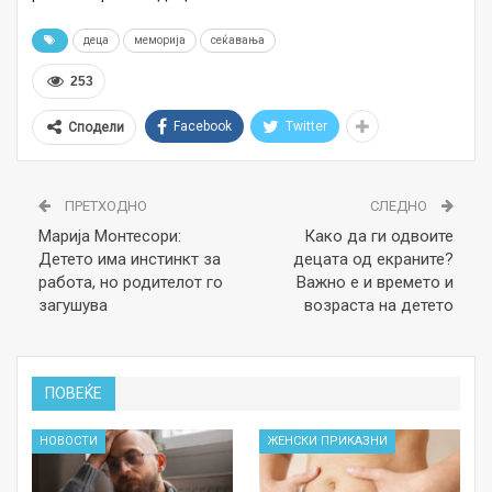
деца
меморија
сеќавања
253
Facebook
Twitter
Сподели
ПРЕТХОДНО
СЛЕДНО
Марија Монтесори:
Како да ги одвоите
Детето има инстинкт за
децата од екраните?
работа, но родителот го
Важно е и времето и
загушува
возраста на детето
ПОВЕЌЕ
НОВОСТИ
ЖЕНСКИ ПРИКАЗНИ