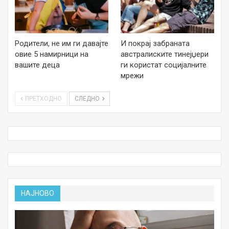
Родители, не им ги давајте
И покрај забраната
овие 5 намирници на
австралиските тинејџери
вашите деца
ги користат социјалните
мрежи
ПРЕТХОДНО
СЛЕДНО
НАЈНОВО