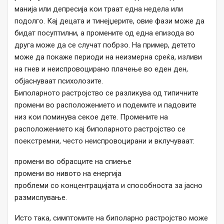
манија или депресија кои траат една недела или
подолго. Кај децата и тинејџерите, овие фази може да
бидат посуптилни, а промените од една епизода во
друга може да се случат побрзо. На пример, детето
може да покаже периоди на неизмерна среќа, изливи
на гнев и неиспровоцирано плачење во еден ден,
објаснуваат психолозите.
Биполарното растројство се разликува од типичните
промени во расположението и подемите и падовите
низ кои поминува секое дете. Промените на
расположението кај биполарното растројство се
поекстремни, често неиспровоцирани и вклучуваат:
промени во обрасците на спиење
промени во нивото на енергија
проблеми со концентрацијата и способноста за јасно
размислување.
Исто така, симптомите на биполарно растројство може