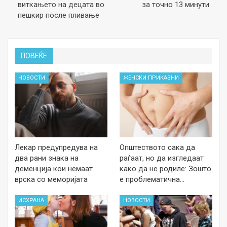
виткањето на децата во
за точно 13 минути
пешкир после пливање
ПОВЕЌЕ
НОВОСТИ
ЖЕНСКИ ПРИКАЗНИ
Лекар предупредува на
Општеството сака да
два рани знака на
раѓаат, но да изгледаат
деменција кои немаат
како да не родиле: Зошто
врска со меморијата
е проблематична…
ИСХРАНА
НОВОСТИ