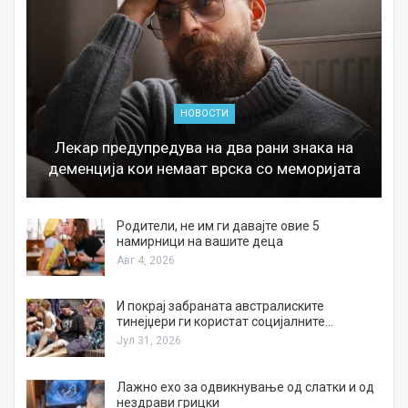
НОВОСТИ
Лекар предупредува на два рани знака на
деменција кои немаат врска со меморијата
а
Родители, не им ги давајте овие 5
намирници на вашите деца
Авг 4, 2026
И покрај забраната австралиските
тинејџери ги користат социјалните…
Јул 31, 2026
Лажно ехо за одвикнување од слатки и од
нездрави грицки