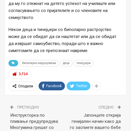
да му го отежнат на детето успехот на училиште или
согласувањето со пријателите и со членовите на
семејството.
Некои деца и тинејџери со биполарно растројство
може да се обидат да си наштетат или да се обидат
да извршат самоубиство, поради што е важно
симптомите да се препознаат навреме.
биполарно нарушување
деца
тинејџери
3.714
Facebook
Twitter
Сподели
ПРЕТХОДНО
СЛЕДНО
Инструкторка по
Јапонците открија
пливање предупредува:
генијален начин како да
Многумина грешат со
го заспиете вашето бебе