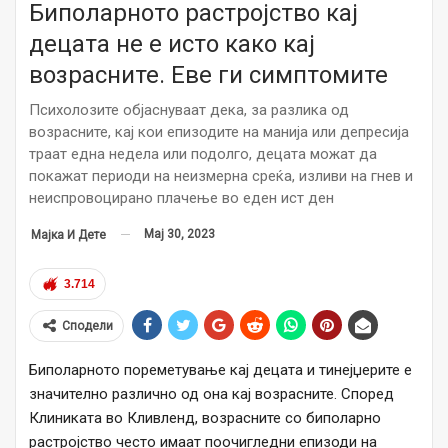
Биполарното растројство кај
децата не е исто како кај
возрасните. Еве ги симптомите
Психолозите објаснуваат дека, за разлика од
возрасните, кај кои епизодите на манија или депресија
траат една недела или подолго, децата можат да
покажат периоди на неизмерна среќа, изливи на гнев и
неиспровоцирано плачење во еден ист ден
Мај 30, 2023
Мајка И Дете
3.714
Сподели
Биполарното пореметување кај децата и тинејџерите е
значително различно од она кај возрасните. Според
Клиниката во Кливленд, возрасните со биполарно
растројство често имаат поочигледни епизоди на