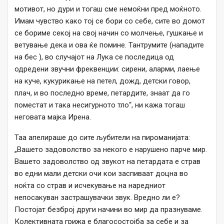
мотивот, но дури и тогаш сме немоќни пред моќното.
Имам чувство како тој се бори со себе, сите во домот
се бориме секој на свој начин со молчење, гушкање и
ветување дека и ова ќе помине. Тантрумите (нападите
на бес ), во случајот на Лука се последица од
одредени звучни фреквенции: сирени, аларми, лаење
на куче, кукурикање на петел, дожд, детски говор,
плач, и во последно време, петардите, знаат да го
поместат и така несигурното тло“, ни кажа тогаш
неговата мајка Ирена.
Таа апелираше до сите љубители на пироманијата:
„Вашето задоволство за некого е нарушено парче мир.
Вашето задоволство од звукот на петардата е страв
во едни мали детски очи кои заспиваат доцна во
ноќта со страв и исчекување на наредниот
непосакуван застрашувачки звук. Вредно ли е?
Постојат безброј други начини во мир да празнуваме.
Колективната грижа е благосостојба за себе и за