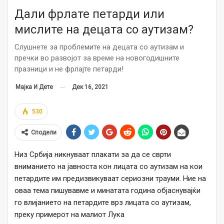
Дали фрлате петарди или
мислите на децата со аутизам?
Слушнете за проблемите на децата со аутизам и
пречки во развојот за време на новогодишните
празници и не фрлајте петарди!
Дек 16, 2021
Мајка И Дете
530
Сподели
Низ Србија никнуваат плакати за да се сврти
вниманието на јавноста кон лицата со аутизам на кои
петардите им предизвикуваат сериозни трауми. Ние на
оваа тема пишувавме и минатата година објаснувајќи
го влијанието на петардите врз лицата со аутизам,
преку примерот на малиот Лука