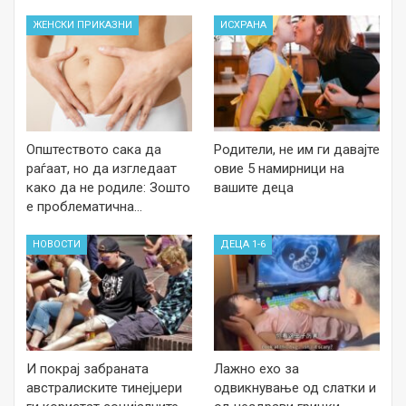
ЖЕНСКИ ПРИКАЗНИ
ИСХРАНА
Општеството сака да
Родители, не им ги давајте
раѓаат, но да изгледаат
овие 5 намирници на
како да не родиле: Зошто
вашите деца
е проблематична…
НОВОСТИ
ДЕЦА 1-6
И покрај забраната
Лажно ехо за
австралиските тинејџери
одвикнување од слатки и