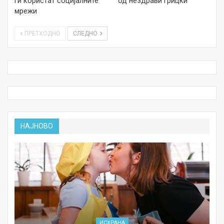
ги користат социјалните
од нездрави грицки
мрежи
ПРЕТХОДНО
СЛЕДНО
НАЈНОВО
ИСХРАНА