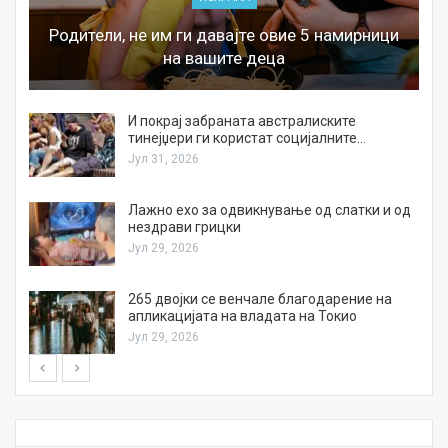
Родители, не им ги давајте овие 5 намирници
на вашите деца
И покрај забраната австралиските
тинејџери ги користат социјалните…
Јул 31, 2026
Лажно ехо за одвикнување од слатки и од
нездрави грицки
Јул 29, 2026
а
265 двојки се венчале благодарение на
апликацијата на владата на Токио
Јул 29, 2026