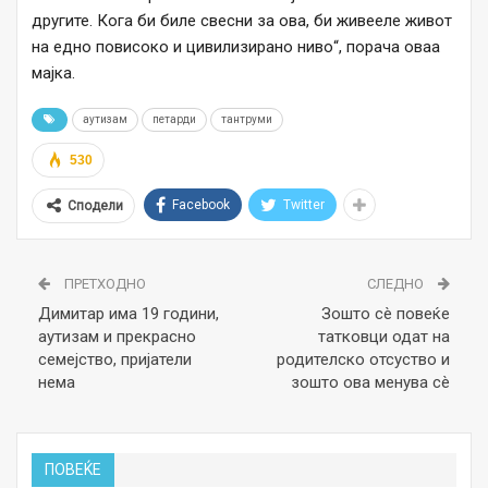
другите. Кога би биле свесни за ова, би живееле живот
на едно повисоко и цивилизирано ниво“, порача оваа
мајка.
аутизам
петарди
тантруми
530
Facebook
Twitter
Сподели
ПРЕТХОДНО
СЛЕДНО
Димитар има 19 години,
Зошто сè повеќе
аутизам и прекрасно
татковци одат на
семејство, пријатели
родителско отсуство и
нема
зошто ова менува сè
ПОВЕЌЕ