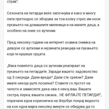
страв“.
Сезоната на петарди веќе започнува и како и многу
пати претходно се зборува за тоа колку стрес им носи
пукањето на домашните миленици и на малите деца, а
особено на оние со аутизам.
Пред неколку години на интернет осамна снимка на
девојче со аутизам и нејзината реакција на пукањето
која ги кршеше срцата.
„Вака повеќето деца со аутизам реагираат на
пукањето на петардите. Заради вашето задоволство
од 3 секунди. Дали вреди? Дали сте среќни? Дали
имате некоја уште посилна? Ставете го прстот на
челото и замислете дека ова е некој ваш. Вашата
сестра, ќерка, вашата сакана… НЕ ФРЛАЈТЕ ПЕТАРДИ!“,
порачала една корисничка на Фејсбук покрај видеото
на кое една мајка неколку минути се обидува да го