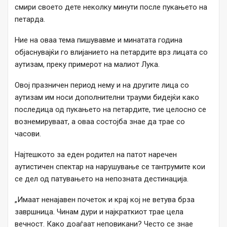
смири своето дете неколку минути после пукањето на
петарда.
Ние на оваа тема пишувавме и минатата година
објаснувајќи го влијанието на петардите врз лицата со
аутизам, преку примерот на малиот Лука.
Овој празничен период нему и на другите лица со
аутизам им носи дополнителни трауми бидејќи како
последица од пукањето на петардите, тие целосно се
вознемируваат, а оваа состојба знае да трае со
часови.
Најтешкото за еден родител на патот наречен
аутистичен спектар на нарушување се тантрумите кои
се дел од патувањето на непозната дестинација.
„Имаат ненајавен почеток и крај кој не ветува брза
завршница. Чинам дури и најкраткиот трае цела
вечност. Како доаѓаат неповикани? Често се знае