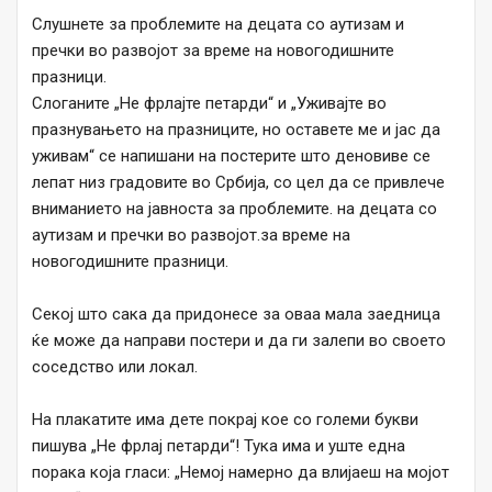
Слушнете за проблемите на децата со аутизам и
пречки во развојот за време на новогодишните
празници.
Слоганите „Не фрлајте петарди“ и „Уживајте во
празнувањето на празниците, но оставете ме и јас да
уживам“ се напишани на постерите што деновиве се
лепат низ градовите во Србија, со цел да се привлече
вниманието на јавноста за проблемите. на децата со
аутизам и пречки во развојот.за време на
новогодишните празници.
Секој што сака да придонесе за оваа мала заедница
ќе може да направи постери и да ги залепи во своето
соседство или локал.
На плакатите има дете покрај кое со големи букви
пишува „Не фрлај петарди“! Тука има и уште една
порака која гласи: „Немој намерно да влијаеш на мојот