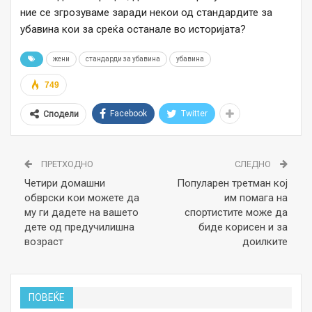
ние се згрозуваме заради некои од стандардите за
убавина кои за среќа останале во историјата?
жени
стандарди за убавина
убавина
749
Facebook
Twitter
Сподели
ПРЕТХОДНО
СЛЕДНО
Четири домашни
Популарен третман кој
обврски кои можете да
им помага на
му ги дадете на вашето
спортистите може да
дете од предучилишна
биде корисен и за
возраст
доилките
ПОВЕЌЕ