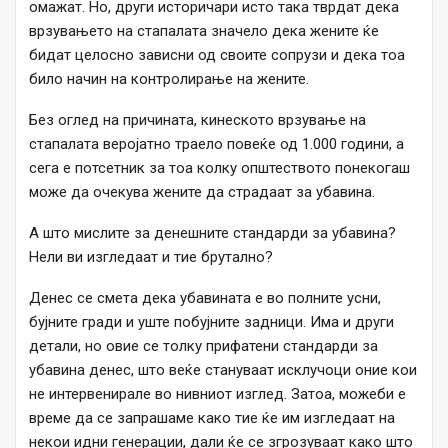
омажат. Но, други историчари исто така тврдат дека
врзувањето на стапалата значело дека жените ќе
бидат целосно зависни од своите сопрузи и дека тоа
било начин на контролирање на жените.
Без оглед на причината, кинеското врзување на
стапалата веројатно траело повеќе од 1.000 години, а
сега е потсетник за тоа колку општеството понекогаш
може да очекува жените да страдаат за убавина.
А што мислите за денешните стандарди за убавина?
Нели ви изгледаат и тие брутално?
Денес се смета дека убавината е во полните усни,
бујните гради и уште побујните задници. Има и други
детали, но овие се толку прифатени стандарди за
убавина денес, што веќе стануваат исклучоци оние кои
не интервенирале во нивниот изглед. Затоа, можеби е
време да се запрашаме како тие ќе им изгледаат на
некои идни генерации, дали ќе се згрозуваат како што