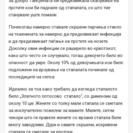
за добро. Гангрената би предизвикала скапување на
прстите кои би паднале од стапалата, со што тие
станувале уште помали.
Понекогаш намерно ставале скршени парчиња стакло
на ткаенината за намерно да предизвикаат инфекција
и да предизвикаат паѓање на прстите на нозете.
Доколку овие инфекции се раширело во крвотокот,
како што често се случувало, тогаш девојчето било во
опасност да умре. Околу 10% од девојчињата кои биле
подложени на врзување на стапалата починале од
последиците на сепса.
Идеално за тоа како требало да изгледа стапалото
било „Златното лотосово стапало“, со димензии од
околу 10 цм. Жените со толку мали стапала се сметале
за исклучително пожелни за мажите. Малите, ситни
чекори што ги правеле жените со врзани стапала биле
многу заводливи. Дури и самите скршени, искривени
стапала се сметале за еротски.