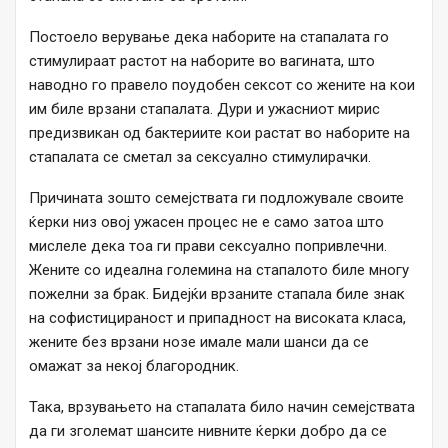
Постоело верување дека наборите на стапалата го
стимулираат растот на наборите во вагината, што
наводно го правело поудобен сексот со жените на кои
им биле врзани стапалата. Дури и ужасниот мирис
предизвикан од бактериите кои растат во наборите на
стапалата се сметал за сексуално стимулирачки.
Причината зошто семејствата ги подложувале своите
ќерки низ овој ужасен процес не е само затоа што
мислеле дека тоа ги прави сексуално попривлечни.
Жените со идеална големина на стапалото биле многу
пожелни за брак. Бидејќи врзаните стапала биле знак
на софистицираност и припадност на високата класа,
жените без врзани нозе имале мали шанси да се
омажат за некој благородник.
Така, врзувањето на стапалата било начин семејствата
да ги зголемат шансите нивните ќерки добро да се