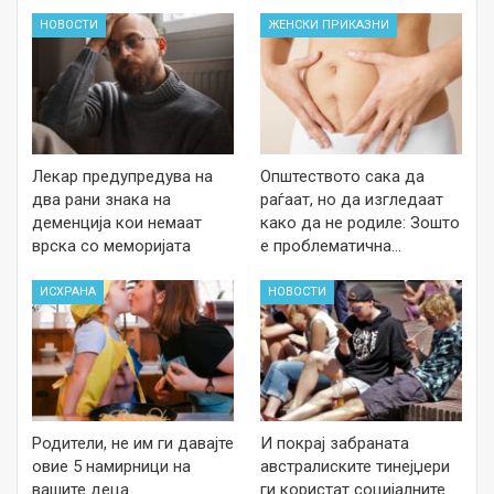
НОВОСТИ
ЖЕНСКИ ПРИКАЗНИ
Лекар предупредува на
Општеството сака да
два рани знака на
раѓаат, но да изгледаат
деменција кои немаат
како да не родиле: Зошто
врска со меморијата
е проблематична…
ИСХРАНА
НОВОСТИ
Родители, не им ги давајте
И покрај забраната
овие 5 намирници на
австралиските тинејџери
вашите деца
ги користат социјалните