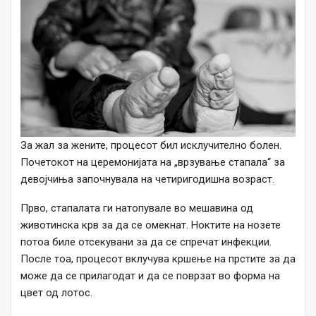
За жал за жените, процесот бил исклучително болен.
Почетокот на церемонијата на „врзување стапала“ за
девојчиња започнувала на четиригодишна возраст.
Прво, стапалата ги натопувале во мешавина од
животинска крв за да се омекнат. Ноктите на нозете
потоа биле отсекувани за да се спречат инфекции.
После тоа, процесот вклучува кршење на прстите за да
може да се прилагодат и да се поврзат во форма на
цвет од лотос.