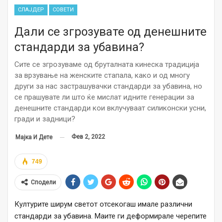
СЛАЈДЕР
СОВЕТИ
Дали се згрозувате од денешните
стандарди за убавина?
Сите се згрозуваме од бруталната кинеска традиција
за врзување на женските стапала, како и од многу
други за нас застрашувачки стандарди за убавина, но
се прашувате ли што ќе мислат идните генерации за
денешните стандарди кои вклучуваат силиконски усни,
гради и задници?
Фев 2, 2022
Мајка И Дете
749
Сподели
Културите ширум светот отсекогаш имале различни
стандарди за убавина. Маите ги деформирале черепите