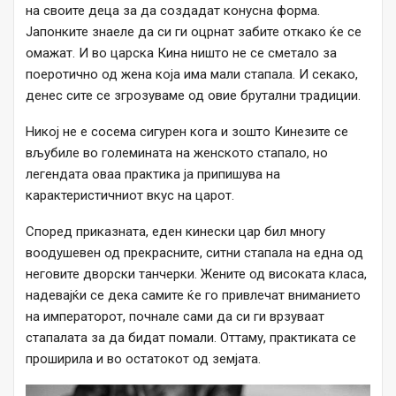
на своите деца за да создадат конусна форма.
Јапонките знаеле да си ги оцрнат забите откако ќе се
омажат. И во царска Кина ништо не се сметало за
поеротично од жена која има мали стапала. И секако,
денес сите се згрозуваме од овие брутални традиции.
Никој не е сосема сигурен кога и зошто Кинезите се
вљубиле во големината на женското стапало, но
легендата оваа практика ја припишува на
карактеристичниот вкус на царот.
Според приказната, еден кинески цар бил многу
воодушевен од прекрасните, ситни стапала на една од
неговите дворски танчерки. Жените од високата класа,
надевајќи се дека самите ќе го привлечат вниманието
на императорот, почнале сами да си ги врзуваат
стапалата за да бидат помали. Оттаму, практиката се
проширила и во остатокот од земјата.