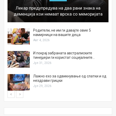
Лекар предупредува на два рани знака на
деменција кои немаат врска со меморијата
а
Родители, не им ги давајте овие 5
намирници на вашите деца
Авг 4, 2026
И покрај забраната австралиските
тинејџери ги користат социјалните…
Јул 31, 2026
Лажно ехо за одвикнување од слатки и од
нездрави грицки
Јул 29, 2026