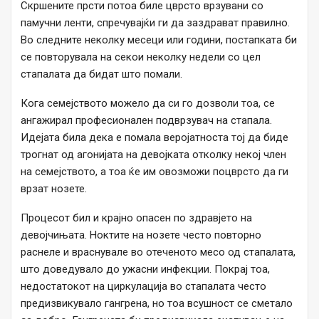
Скршените прсти потоа биле цврсто врзувани со
памучни ленти, спречувајќи ги да заздрават правилно.
Во следните неколку месеци или години, постапката би
се повторувала на секои неколку недели со цел
стапалата да бидат што помали.
Кога семејството можело да си го дозволи тоа, се
ангажирал професионален подврзувач на стапала.
Идејата била дека е помала веројатноста тој да биде
трогнат од агонијата на девојката отколку некој член
на семејството, а тоа ќе им овозможи поцврсто да ги
врзат нозете.
Процесот бил и крајно опасен по здравјето на
девојчињата. Ноктите на нозете често повторно
раснеле и враснувале во отеченото месо од стапалата,
што доведувало до ужасни инфекции. Покрај тоа,
недостатокот на циркулација во стапалата често
предизвикувало гангрена, но тоа всушност се сметало