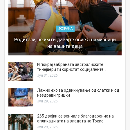
ИСХРАНА
Родители, не им ги давајте овие 5 намирници
на вашите деца
И покрај забраната австралиските
тинејџери ги користат социјалните…
Јул 31, 2026
Лажно ехо за одвикнување од слатки и од
нездрави грицки
Јул 29, 2026
а
265 двојки се венчале благодарение на
апликацијата на владата на Токио
Јул 29, 2026