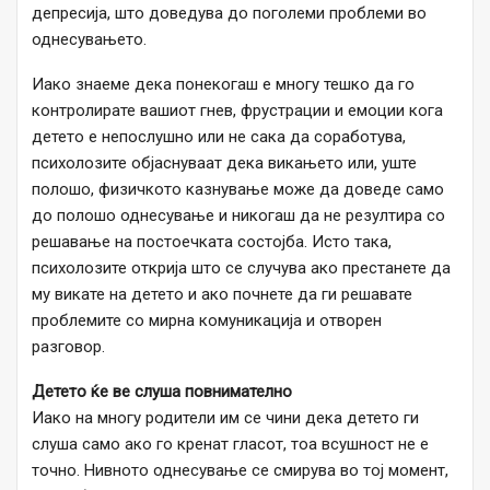
депресија, што доведува до поголеми проблеми во
однесувањето.
Иако знаеме дека понекогаш е многу тешко да го
контролирате вашиот гнев, фрустрации и емоции кога
детето е непослушно или не сака да соработува,
психолозите објаснуваат дека викањето или, уште
полошо, физичкото казнување може да доведе само
до полошо однесување и никогаш да не резултира со
решавање на постоечката состојба. Исто така,
психолозите открија што се случува ако престанете да
му викате на детето и ако почнете да ги решавате
проблемите со мирна комуникација и отворен
разговор.
Детето ќе ве слуша повнимателно
Иако на многу родители им се чини дека детето ги
слуша само ако го кренат гласот, тоа всушност не е
точно. Нивното однесување се смирува во тој момент,