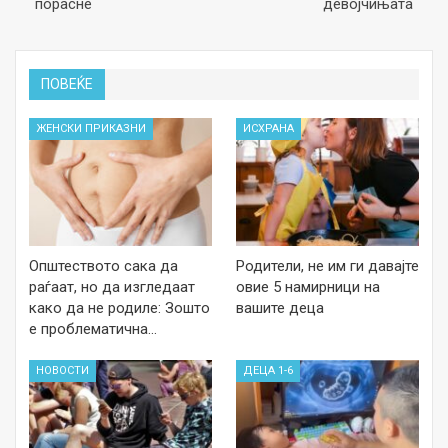
порасне
девојчињата
ПОВЕЌЕ
ЖЕНСКИ ПРИКАЗНИ
ИСХРАНА
Општеството сака да
Родители, не им ги давајте
раѓаат, но да изгледаат
овие 5 намирници на
како да не родиле: Зошто
вашите деца
е проблематична…
НОВОСТИ
ДЕЦА 1-6