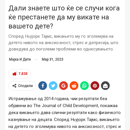
Дали знаете што ќе се случи кога
ќе престанете да му викате на
вашето дете?
Според Њујорк Тајмс, викањето му го зголемува на
детето нивото на анксиозност, стрес и депресија, што
доведува до поголеми проблеми во однесувањето.
Мар 31, 2023
Мајка И Дете
7.838
Сподели
Истражување од 2014 година, чии резултати беа
објавени во The Journal of Child Development, покажаа
дека викањето дава слични резултати како физичкото
казнување на децата. Според Њујорк Тајмс, викањето
на детето го зголемува нивото на анксиозност, стрес и