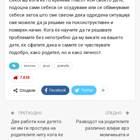
Секогаш кога ќе го кренеме гласот кон своето дете,
подоцна сами себеси се осудуваме или се обвинуваме
себеси затоа што сме свесни дека одредена ситуација
сме можеле да ја решиме на поконструктивен и
помирен начин. Кога ќе научите да ги решавате
проблемите без непотребно да му викате на вашето
дете, ќе сфатите дека и самите се чувствувате
подобро, како родител, но и како личност.
викање
деца
доверба
7.838
Facebook
Twitter
Сподели
ПРЕТХОДНО
СЛЕДНО
Две работи кои детето
Разводот на родителите
не им ги простува на
различно влијае врз
родителите ниту кога ќе
момчињата и