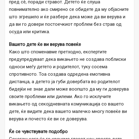
пред сѐ, поради стравот. Детето ќе слуша
повнимателно ако смирено се обидете да му објасните
што згрешило и ќе разбере дека може да ви верува и
да ви го довери постоечкиот проблем без страв од
осуда или критика.
Вашето дете ќе ви верува повеќе
Како што споменавме претходно, експертите
предупредуваат дека викањето не создава поблиски
односи меѓу детето и родителот, туку сосема
спротивното. Тоа создава одредена емотивна
дистанца, а детето ја губи довербата во родителот
бидејќи не знае дали може воопшто да му ги доверува
своите проблеми или дилеми. Ако го исклучите
викањето од секојдневната комуникација со вашето
дете, ќе видите дека вашето малечко многу повеќе ви
верува и почесто ќе ви се доверува.
Ќе се чувствувате подобро