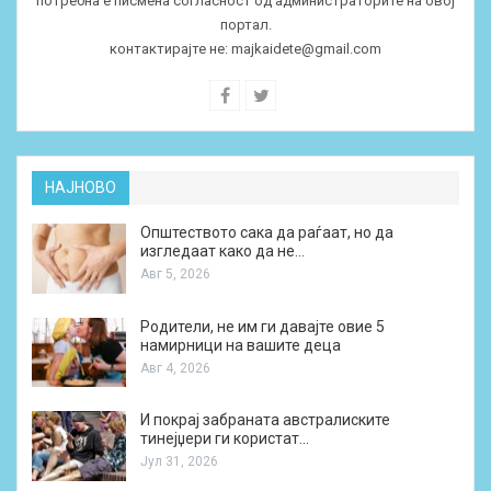
потребна е писмена согласност од администраторите на овој
портал.
контактирајте не:
majkaidete@gmail.com
НАЈНОВО
Општеството сака да раѓаат, но да
изгледаат како да не…
Авг 5, 2026
Родители, не им ги давајте овие 5
намирници на вашите деца
Авг 4, 2026
И покрај забраната австралиските
тинејџери ги користат…
Јул 31, 2026