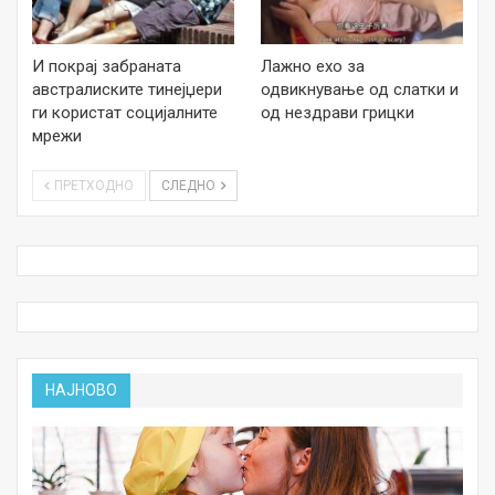
И покрај забраната
Лажно ехо за
австралиските тинејџери
одвикнување од слатки и
ги користат социјалните
од нездрави грицки
мрежи
ПРЕТХОДНО
СЛЕДНО
НАЈНОВО