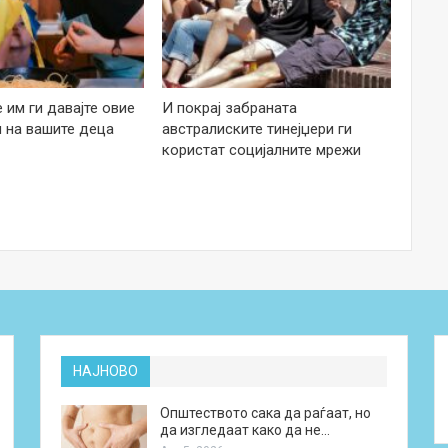
е им ги давајте овие
И покрај забраната
 на вашите деца
австралиските тинејџери ги
користат социјалните мрежи
НАЈНОВО
Општеството сака да раѓаат, но
да изгледаат како да не…