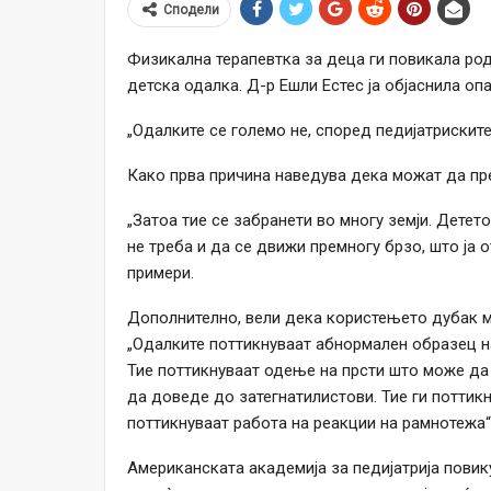
Сподели
Физикална терапевтка за деца ги повикала ро
детска одалка. Д-р Ешли Естес ја објаснила оп
„Одалките се големо не, според педијатриските
Како прва причина наведува дека можат да пр
„Затоа тие се забранети во многу земји. Детет
не треба и да се движи премногу брзо, што ја 
примери.
Дополнително, вели дека користењето дубак 
„Одалките поттикнуваат абнормален образец 
Тие поттикнуваат одење на прсти што може да
да доведе до затегнатилистови. Тие ги поттикн
поттикнуваат работа на реакции на рамнотежа“
Американската академија за педијатрија повик