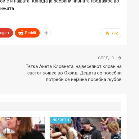
 кои е и нашата. Канада ја забрани нивната продажба во
бињата.
ogle+
ReddIt
702
СЛЕДНО
Тетка Анета Кловнета, највеселиот кловн на
светот живее во Охрид: Децата со посебни
потреби се нејзина посебна љубов
НОВОСТИ