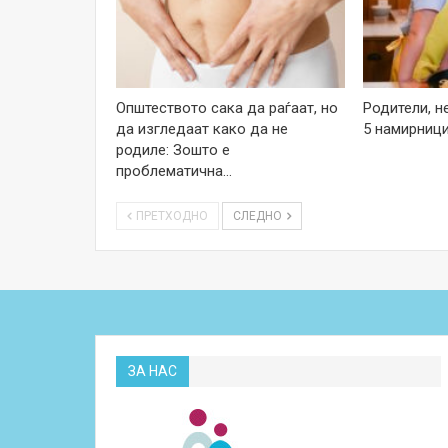
Општеството сака да раѓаат, но
Родители, н
да изгледаат како да не
5 намирници
родиле: Зошто е
проблематична…
ПРЕТХОДНО
СЛЕДНО
ЗА НАС