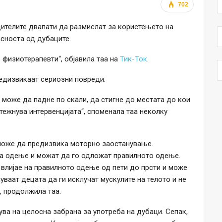
702
дителите двапати да размислат за користењето на
асноста од дубаците.
 физиотерапевти“, објавила таа на
Тик-Ток
.
едизвикаат сериозни повреди.
о може да падне по скали, да стигне до местата до кои
отежнува интервенцијата“, споменала таа неколку
може да предизвика моторно заостанување.
на одење и можат да го одложат правилното одење.
 влијае на правилното одење од пети до прсти и може
уваат децата да ги исклучат мускулите на телото и не
, продолжила таа.
ува на целосна забрана за употреба на дубаци. Сепак,