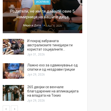
ИСХРАНА
„Џонс
Родители, не им ги давајте овие 5
обесштет
намирници на вашите деца
тв
Мајка и Дете
М
Авг 4, 2026
И покрај забраната
австралиските тинејџери ги
користат социјалните…
Јул 31, 2026
Лажно ехо за одвикнување од
слатки и од нездрави грицки
Јул 29, 2026
265 двојки се венчале
благодарение на апликацијата
на владата на Токио
Јул 29, 2026