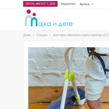
ПЕТОК, АВГУСТ 7, 2026
Маркетинг
Архива
Дома
Слајдер
Докторка објаснила зошто никогаш не т