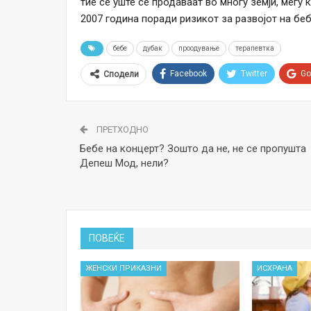
тие сè уште се продаваат во многу земји, меѓу
2007 година поради ризикот за развојот на бе
бебе
дубак
проодување
терапевтка
Facebook
Twitter
Go
Сподели
ПРЕТХОДНО
Бебе на концерт? Зошто да не, не се пропушта
Дeпеш Мод, нели?
ПОВЕЌЕ
ЖЕНСКИ ПРИКАЗНИ
ИСХРАНА