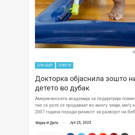
Ф
СЛАЈДЕР
СОВЕТИ
Докторка објаснила зошто ни
детето во дубак
Американската академија за педијатрија повик
тие сè уште се продаваат во многу земји, меѓу
2007 година поради ризикот за развојот на бе
Јул 25, 2023
Мајка И Дете